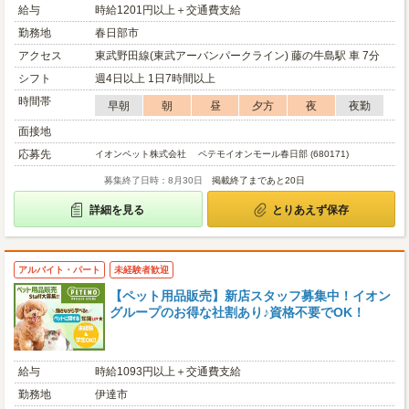
給与
時給1201円以上＋交通費支給
勤務地
春日部市
アクセス
東武野田線(東武アーバンパークライン) 藤の牛島駅 車 7分
シフト
週4日以上 1日7時間以上
時間帯
早朝
朝
昼
夕方
夜
夜勤
面接地
応募先
イオンペット株式会社 ペテモイオンモール春日部 (680171)
募集終了日時：8月30日
掲載終了まであと20日
詳細を見る
とりあえず保存
アルバイト・パート
未経験者歓迎
【ペット用品販売】新店スタッフ募集中！イオン
グループのお得な社割あり♪資格不要でOK！
給与
時給1093円以上＋交通費支給
勤務地
伊達市