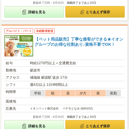
募集終了日時：8月30日
掲載終了まであと20日
詳細を見る
とりあえず保存
アルバイト・パート
未経験者歓迎
【ペット用品販売】丁寧な接客ができる★イオン
グループのお得な社割あり♪資格不要でOK！
給与
時給1270円以上＋交通費支給
勤務地
砺波市
アクセス
城端線 砺波駅 徒歩 17分
シフト
週4日以上 1日4時間以上
時間帯
早朝
朝
昼
夕方
夜
夜勤
面接地
応募先
イオンペット株式会社 ペテモとなみ (680202)
募集終了日時：8月30日
掲載終了まであと20日
詳細を見る
とりあえず保存