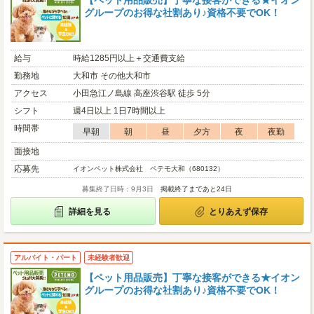
【ペット用品販売】丁寧な接客ができる★イオン
グループのお得な社割あり♪資格不要でOK！
給与
時給1285円以上＋交通費支給
勤務地
大和市 その他大和市
アクセス
小田急江ノ島線 高座渋谷駅 徒歩 5分
シフト
週4日以上 1日7時間以上
時間帯
早朝
朝
昼
夕方
夜
夜勤
面接地
応募先
イオンペット株式会社 ペテモ大和（680132）
募集終了日時：9月3日
掲載終了まであと24日
詳細を見る
とりあえず保存
アルバイト・パート
未経験者歓迎
【ペット用品販売】丁寧な接客ができる★イオン
グループのお得な社割あり♪資格不要でOK！