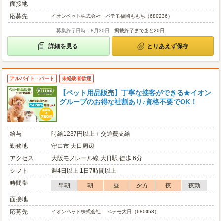
面接地
応募先
イオンペット株式会社 ペテモ福岡ももち（680236）
募集終了日時：8月30日
掲載終了まであと20日
詳細を見る
とりあえず保存
アルバイト・パート
未経験者歓迎
【ペット用品販売】丁寧な接客ができる★イオン
グループのお得な社割あり♪資格不要でOK！
給与
時給1237円以上＋交通費支給
勤務地
守口市 大日周辺
アクセス
大阪モノレール線 大日駅 徒歩 6分
シフト
週4日以上 1日7時間以上
時間帯
早朝
朝
昼
夕方
夜
夜勤
面接地
応募先
イオンペット株式会社 ペテモ大日（680058）