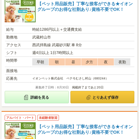
【ペット用品販売】丁寧な接客ができる★イオン
グループのお得な社割あり♪資格不要でOK！
給与
時給1286円以上＋交通費支給
勤務地
武蔵村山市
アクセス
西武拝島線 武蔵砂川駅 車 8分
シフト
週4日以上 1日7時間以上
時間帯
早朝
朝
昼
夕方
夜
夜勤
面接地
応募先
イオンペット株式会社 ペテモむさし村山（680244）
募集終了日時：8月30日
掲載終了まであと20日
詳細を見る
とりあえず保存
アルバイト・パート
未経験者歓迎
【ペット用品販売】丁寧な接客ができる★イオン
グループのお得な社割あり♪資格不要でOK！