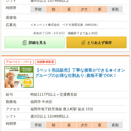
シフト
週4日以上 1日7時間以上
時間帯
早朝
朝
昼
夕方
夜
夜勤
面接地
応募先
イオンペット株式会社 ペテモ加西北条（680104）
募集終了日時：8月30日
掲載終了まであと20日
詳細を見る
とりあえず保存
アルバイト・パート
未経験者歓迎
【ペット用品販売】丁寧な接客ができる★イオン
グループのお得な社割あり♪資格不要でOK！
給与
時給1117円以上＋交通費支給
勤務地
福岡市 中央区
アクセス
福岡市地下鉄空港線 唐人町駅 徒歩 15分
シフト
週3日以上 1日4時間以上
時間帯
早朝
朝
昼
夕方
夜
夜勤