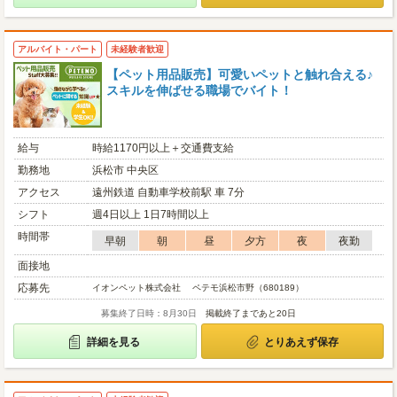
アルバイト・パート
未経験者歓迎
【ペット用品販売】可愛いペットと触れ合える♪
スキルを伸ばせる職場でバイト！
給与
時給1170円以上＋交通費支給
勤務地
浜松市 中央区
アクセス
遠州鉄道 自動車学校前駅 車 7分
シフト
週4日以上 1日7時間以上
時間帯
早朝
朝
昼
夕方
夜
夜勤
面接地
応募先
イオンペット株式会社 ペテモ浜松市野（680189）
募集終了日時：8月30日
掲載終了まであと20日
詳細を見る
とりあえず保存