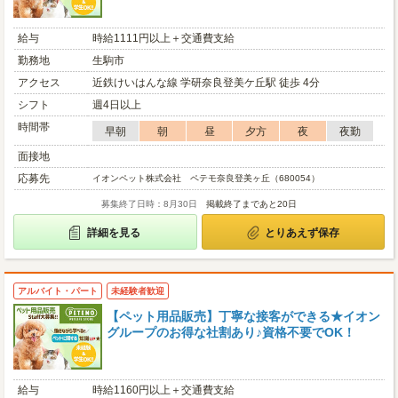
給与
時給1111円以上＋交通費支給
勤務地
生駒市
アクセス
近鉄けいはんな線 学研奈良登美ケ丘駅 徒歩 4分
シフト
週4日以上
時間帯
早朝
朝
昼
夕方
夜
夜勤
面接地
応募先
イオンペット株式会社 ペテモ奈良登美ヶ丘（680054）
募集終了日時：8月30日
掲載終了まであと20日
詳細を見る
とりあえず保存
アルバイト・パート
未経験者歓迎
【ペット用品販売】丁寧な接客ができる★イオン
グループのお得な社割あり♪資格不要でOK！
給与
時給1160円以上＋交通費支給