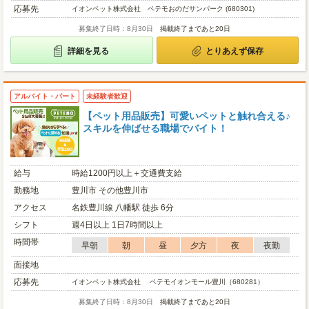
応募先
イオンペット株式会社 ペテモおのだサンパーク (680301)
募集終了日時：8月30日
掲載終了まであと20日
詳細を見る
とりあえず保存
アルバイト・パート
未経験者歓迎
【ペット用品販売】可愛いペットと触れ合える♪
スキルを伸ばせる職場でバイト！
給与
時給1200円以上＋交通費支給
勤務地
豊川市 その他豊川市
アクセス
名鉄豊川線 八幡駅 徒歩 6分
シフト
週4日以上 1日7時間以上
時間帯
早朝
朝
昼
夕方
夜
夜勤
面接地
応募先
イオンペット株式会社 ペテモイオンモール豊川（680281）
募集終了日時：8月30日
掲載終了まであと20日