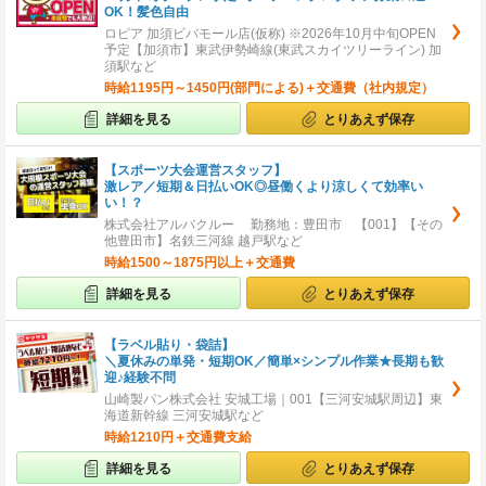
OK！髪色自由
ロピア 加須ビバモール店(仮称) ※2026年10月中旬OPEN
予定【加須市】東武伊勢崎線(東武スカイツリーライン) 加
須駅など
時給1195円～1450円(部門による)＋交通費（社内規定）
詳細を見る
とりあえず保存
【スポーツ大会運営スタッフ】
激レア／短期＆日払いOK◎昼働くより涼しくて効率い
い！？
株式会社アルバクルー 勤務地：豊田市 【001】【その
他豊田市】名鉄三河線 越戸駅など
時給1500～1875円以上＋交通費
詳細を見る
とりあえず保存
【ラベル貼り・袋詰】
＼夏休みの単発・短期OK／簡単×シンプル作業★長期も歓
迎♪経験不問
山崎製パン株式会社 安城工場｜001【三河安城駅周辺】東
海道新幹線 三河安城駅など
時給1210円＋交通費支給
詳細を見る
とりあえず保存