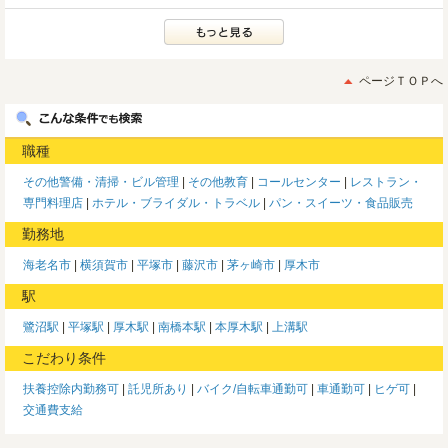
ページＴＯＰへ
職種
その他警備・清掃・ビル管理
その他教育
コールセンター
レストラン・
専門料理店
ホテル・ブライダル・トラベル
パン・スイーツ・食品販売
勤務地
海老名市
横須賀市
平塚市
藤沢市
茅ヶ崎市
厚木市
駅
鷺沼駅
平塚駅
厚木駅
南橋本駅
本厚木駅
上溝駅
こだわり条件
扶養控除内勤務可
託児所あり
バイク/自転車通勤可
車通勤可
ヒゲ可
交通費支給