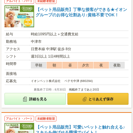
アルバイト・パート
未経験者歓迎
【ペット用品販売】丁寧な接客ができる★イオン
グループのお得な社割あり♪資格不要でOK！
給与
時給1095円以上＋交通費支給
勤務地
中津市
アクセス
日豊本線 中津駅 徒歩 8分
シフト
週3日以上 1日4時間以上
時間帯
早朝
朝
昼
夕方
夜
夜勤
面接地
応募先
イオンペット株式会社 ペテモ中津 (680294)
募集終了日時：8月30日
掲載終了まであと20日
詳細を見る
とりあえず保存
アルバイト・パート
未経験者歓迎
【ペット用品販売】可愛いペットと触れ合える♪
スキルを伸ばせる職場でバイト！