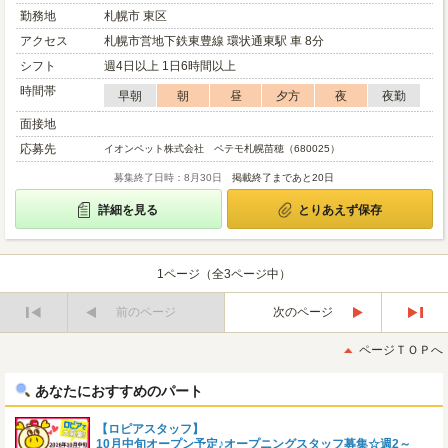
勤務地
札幌市 東区
アクセス
札幌市営地下鉄東豊線 環状通東駅 車 8分
シフト
週4日以上 1日6時間以上
時間帯
早朝
朝
昼
夕方
夜
夜勤
面接地
応募先
イオンペット株式会社 ペテモ札幌苗穂（680025）
募集終了日時：8月30日
掲載終了まであと20日
詳細を見る
とりあえず保存
1ページ（全3ページ中）
前のページ
次のページ
最
最
初
後
ページＴＯＰへ
へ
へ
あなたにおすすめのパート
【ロピアスタッフ】
10月中旬オープン予定♪オープニングスタッフ募集☆週2～