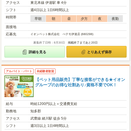
アクセス
東北本線 伊達駅 車 4分
シフト
週4日以上 1日6時間以上
時間帯
早朝
朝
昼
夕方
夜
夜勤
面接地
応募先
イオンペット株式会社 ぺテモ伊達店 (680298)
募集終了日時：8月30日
掲載終了まであと20日
詳細を見る
とりあえず保存
アルバイト・パート
未経験者歓迎
【ペット用品販売】丁寧な接客ができる★イオン
グループのお得な社割あり♪資格不要でOK！
給与
時給1200円以上＋交通費支給
勤務地
知多郡
アクセス
武豊線 緒川駅 徒歩 5分
シフト
週3日以上 1日4時間以上