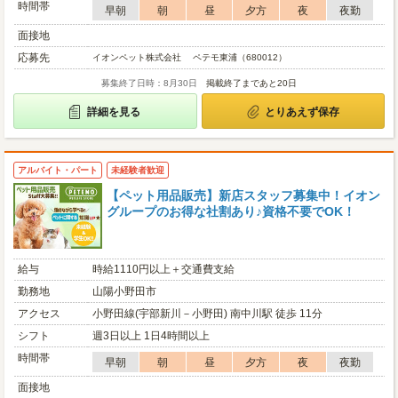
時間帯
早朝
朝
昼
夕方
夜
夜勤
面接地
応募先
イオンペット株式会社 ペテモ東浦（680012）
募集終了日時：8月30日
掲載終了まであと20日
詳細を見る
とりあえず保存
アルバイト・パート
未経験者歓迎
【ペット用品販売】新店スタッフ募集中！イオン
グループのお得な社割あり♪資格不要でOK！
給与
時給1110円以上＋交通費支給
勤務地
山陽小野田市
アクセス
小野田線(宇部新川－小野田) 南中川駅 徒歩 11分
シフト
週3日以上 1日4時間以上
時間帯
早朝
朝
昼
夕方
夜
夜勤
面接地