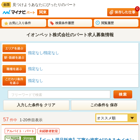
見つけようあなたにぴったりのパート
0
関東
お気に入り条件
検索条件履歴
閲覧履歴
イオンペット株式会社のパート求人募集情報
指定なし/指定なし
指定なし
指定なし
入力した条件を クリア
この条件を 保存
57
件中
1-20件目表示
アルバイト・パート
未経験者歓迎