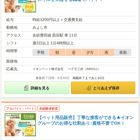
給与
時給1200円以上＋交通費支給
勤務地
みよし市
アクセス
名鉄豊田線 黒笹駅 車 11分
シフト
週3日以上 1日4時間以上
時間帯
早朝
朝
昼
夕方
夜
夜勤
面接地
応募先
イオンペット株式会社 ペテモ三好（680011）
募集終了日時：8月30日
掲載終了まであと20日
詳細を見る
とりあえず保存
アルバイト・パート
未経験者歓迎
【ペット用品販売】丁寧な接客ができる★イオン
グループのお得な社割あり♪資格不要でOK！