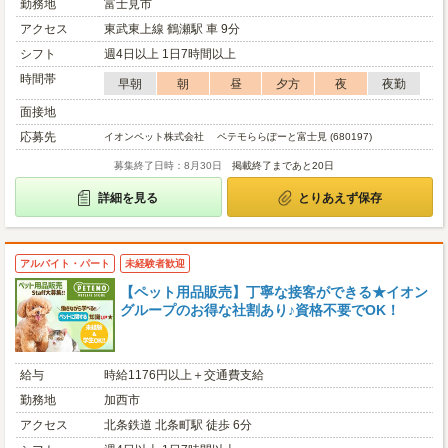
勤務地
富士見市
アクセス
東武東上線 鶴瀬駅 車 9分
シフト
週4日以上 1日7時間以上
時間帯
早朝
朝
昼
夕方
夜
夜勤
面接地
応募先
イオンペット株式会社 ペテモららぽーと富士見 (680197)
募集終了日時：8月30日
掲載終了まであと20日
詳細を見る
とりあえず保存
アルバイト・パート
未経験者歓迎
【ペット用品販売】丁寧な接客ができる★イオン
グループのお得な社割あり♪資格不要でOK！
給与
時給1176円以上＋交通費支給
勤務地
加西市
アクセス
北条鉄道 北条町駅 徒歩 6分