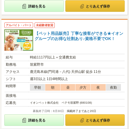
詳細を見る
とりあえず保存
アルバイト・パート
未経験者歓迎
【ペット用品販売】丁寧な接客ができる★イオン
グループのお得な社割あり♪資格不要でOK！
給与
時給1117円以上＋交通費支給
勤務地
筑紫野市
アクセス
鹿児島本線(門司港－八代) 天拝山駅 徒歩 11分
シフト
週3日以上 1日4時間以上
時間帯
早朝
朝
昼
夕方
夜
夜勤
面接地
応募先
イオンペット株式会社 ペテモ筑紫野 (680108)
募集終了日時：8月30日
掲載終了まであと20日
詳細を見る
とりあえず保存