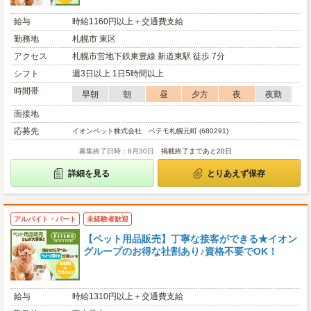
給与
時給1160円以上＋交通費支給
勤務地
札幌市 東区
アクセス
札幌市営地下鉄東豊線 新道東駅 徒歩 7分
シフト
週3日以上 1日5時間以上
時間帯
早朝
朝
昼
夕方
夜
夜勤
面接地
応募先
イオンペット株式会社 ペテモ札幌元町 (680291)
募集終了日時：8月30日
掲載終了まであと20日
詳細を見る
とりあえず保存
アルバイト・パート
未経験者歓迎
【ペット用品販売】丁寧な接客ができる★イオン
グループのお得な社割あり♪資格不要でOK！
給与
時給1310円以上＋交通費支給