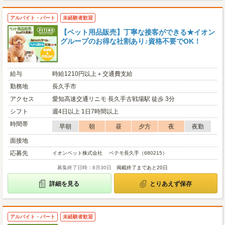
アルバイト・パート
未経験者歓迎
【ペット用品販売】丁寧な接客ができる★イオン
グループのお得な社割あり♪資格不要でOK！
給与
時給1210円以上＋交通費支給
勤務地
長久手市
アクセス
愛知高速交通リニモ 長久手古戦場駅 徒歩 3分
シフト
週4日以上 1日7時間以上
時間帯
早朝
朝
昼
夕方
夜
夜勤
面接地
応募先
イオンペット株式会社 ペテモ長久手（680215）
募集終了日時：8月30日
掲載終了まであと20日
詳細を見る
とりあえず保存
アルバイト・パート
未経験者歓迎