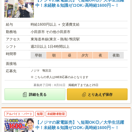
【ノジマの家電販売】＼短期OK◎／大学生活躍
中！未経験＆知識ゼロOK♪高時給1600円～！
給与
時給1600円以上 ＋ 交通費支給
勤務地
小田原市 その他小田原市
アクセス
東海道本線(東京－熱海) 鴨宮駅
シフト
週2日以上 1日4時間以上
時間帯
早朝
朝
昼
夕方
夜
夜勤
面接地
応募先
ノジマ 鴨宮店
※ こちらの求人はWEB応募のみとなります
募集終了日時：8月31日
掲載終了まであと25日
詳細を見る
とりあえず保存
アルバイト・パート
短期
未経験者歓迎
【ノジマの家電販売】＼短期OK◎／大学生活躍
中！未経験＆知識ゼロOK♪高時給1600円～！