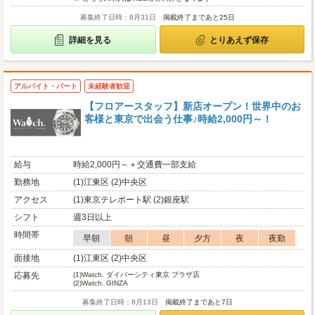
募集終了日時：8月31日
掲載終了まであと25日
詳細を見る
とりあえず保存
アルバイト・パート
未経験者歓迎
【フロアースタッフ】新店オープン！世界中のお
客様と東京で出会う仕事♪時給2,000円～！
給与
時給2,000円～＋交通費一部支給
勤務地
(1)江東区 (2)中央区
アクセス
(1)東京テレポート駅 (2)銀座駅
シフト
週3日以上
時間帯
早朝
朝
昼
夕方
夜
夜勤
面接地
(1)江東区 (2)中央区
応募先
(1)
Watch. ダイバーシティ東京 プラザ店
(2)
Watch. GINZA
募集終了日時：8月13日
掲載終了まであと7日