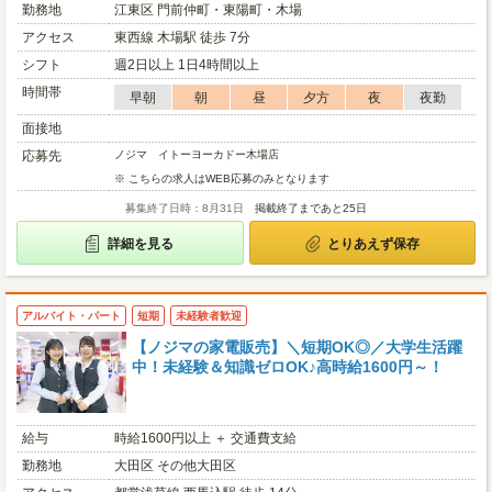
勤務地
江東区 門前仲町・東陽町・木場
アクセス
東西線 木場駅 徒歩 7分
シフト
週2日以上 1日4時間以上
時間帯
早朝
朝
昼
夕方
夜
夜勤
面接地
応募先
ノジマ イトーヨーカドー木場店
※ こちらの求人はWEB応募のみとなります
募集終了日時：8月31日
掲載終了まであと25日
詳細を見る
とりあえず保存
アルバイト・パート
短期
未経験者歓迎
【ノジマの家電販売】＼短期OK◎／大学生活躍
中！未経験＆知識ゼロOK♪高時給1600円～！
給与
時給1600円以上 ＋ 交通費支給
勤務地
大田区 その他大田区