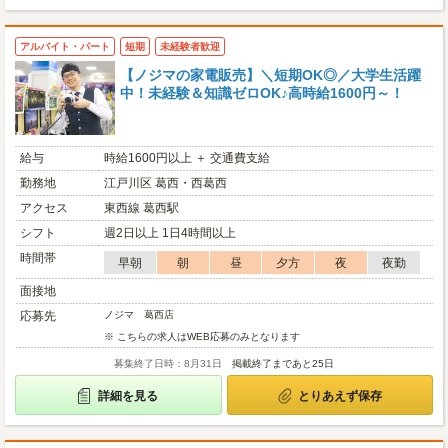
アルバイト・パート
短期
未経験者歓迎
【ノジマの家電販売】＼短期OK◎／大学生活躍
中！未経験＆知識ゼロOK♪高時給1600円～！
給与
時給1600円以上 ＋ 交通費支給
勤務地
江戸川区 葛西・西葛西
アクセス
東西線 葛西駅
シフト
週2日以上 1日4時間以上
時間帯
早朝
朝
昼
夕方
夜
夜勤
面接地
応募先
ノジマ 葛西店
※ こちらの求人はWEB応募のみとなります
募集終了日時：8月31日
掲載終了まであと25日
詳細を見る
とりあえず保存