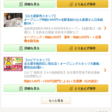
詳細を見る
とりあえず保存
【お土産販売スタッフ】
オープニング時給1400円☆名駅直結のお土産屋さん◎未経
験OK！
名鉄商店MEICHIKA※2026年9月オープン【名駅東口（桜
通口）】近鉄名古屋線 近鉄名古屋駅など
オープニング：時給1400円 通常：時給1200円～＋交通
費全額支給
詳細を見る
とりあえず保存
【ロピアスタッフ】
名古屋市熱田区に初出店！オープニングスタッフ大募集♪
髪色自由/週2～
ロピア 熱田店【その他熱田区】名古屋市営地下鉄名港線
日比野駅など
時給1140円～1350円(部門による)＋交通費（社内規定）
詳細を見る
とりあえず保存