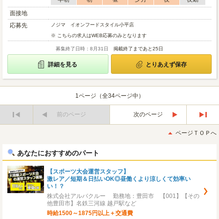
面接地
応募先
ノジマ イオンフードスタイル小平店
※ こちらの求人はWEB応募のみとなります
募集終了日時：8月31日
掲載終了まであと25日
詳細を見る
とりあえず保存
1ページ（全34ページ中）
前のページ
次のページ
最
最
初
後
ページＴＯＰへ
へ
へ
あなたにおすすめのパート
【スポーツ大会運営スタッフ】
激レア／短期＆日払いOK◎昼働くより涼しくて効率い
い！？
株式会社アルバクルー 勤務地：豊田市 【001】【その
他豊田市】名鉄三河線 越戸駅など
時給1500～1875円以上＋交通費