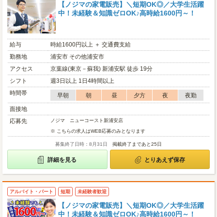
【ノジマの家電販売】＼短期OK◎／大学生活躍
中！未経験＆知識ゼロOK♪高時給1600円～！
給与
時給1600円以上 ＋ 交通費支給
勤務地
浦安市 その他浦安市
アクセス
京葉線(東京－蘇我) 新浦安駅 徒歩 19分
シフト
週3日以上 1日4時間以上
時間帯
早朝
朝
昼
夕方
夜
夜勤
面接地
応募先
ノジマ ニューコースト新浦安店
※ こちらの求人はWEB応募のみとなります
募集終了日時：8月31日
掲載終了まであと25日
詳細を見る
とりあえず保存
アルバイト・パート
短期
未経験者歓迎
【ノジマの家電販売】＼短期OK◎／大学生活躍
中！未経験＆知識ゼロOK♪高時給1600円～！