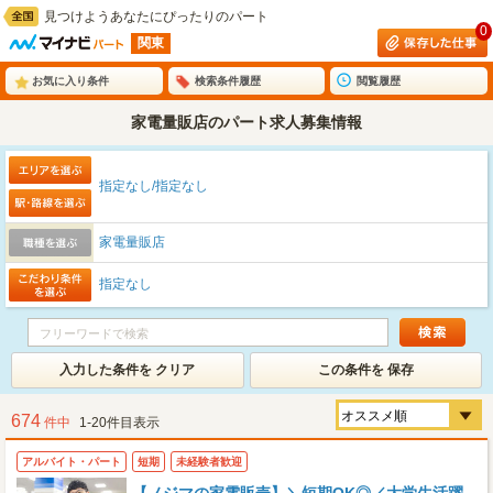
見つけようあなたにぴったりのパート
0
関東
お気に入り条件
検索条件履歴
閲覧履歴
家電量販店のパート求人募集情報
指定なし/指定なし
家電量販店
指定なし
入力した条件を クリア
この条件を 保存
674
件中
1-20件目表示
アルバイト・パート
短期
未経験者歓迎