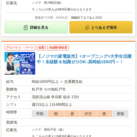
応募先
ノジマ 新川崎店(仮)
※ こちらの求人はWEB応募のみとなります
募集終了日時：8月31日
掲載終了まであと25日
詳細を見る
とりあえず保存
アルバイト・パート
短期
未経験者歓迎
【ノジマの家電販売】<オープニング>大学生活躍
中！未経験＆知識ゼロOK♪高時給1600円～！
給与
時給1600円以上 ＋ 交通費支給
勤務地
松戸市 その他松戸市
アクセス
流鉄流山線 幸谷駅 徒歩 13分
シフト
週2日以上 1日4時間以上
時間帯
早朝
朝
昼
夕方
夜
夜勤
面接地
応募先
ノジマ 新松戸店（仮）
※ こちらの求人はWEB応募のみとなります