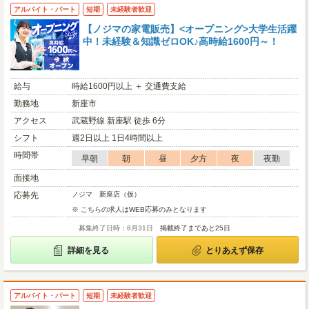
アルバイト・パート
短期
未経験者歓迎
【ノジマの家電販売】<オープニング>大学生活躍
中！未経験＆知識ゼロOK♪高時給1600円～！
給与
時給1600円以上 ＋ 交通費支給
勤務地
新座市
アクセス
武蔵野線 新座駅 徒歩 6分
シフト
週2日以上 1日4時間以上
時間帯
早朝
朝
昼
夕方
夜
夜勤
面接地
応募先
ノジマ 新座店（仮）
※ こちらの求人はWEB応募のみとなります
募集終了日時：8月31日
掲載終了まであと25日
詳細を見る
とりあえず保存
アルバイト・パート
短期
未経験者歓迎