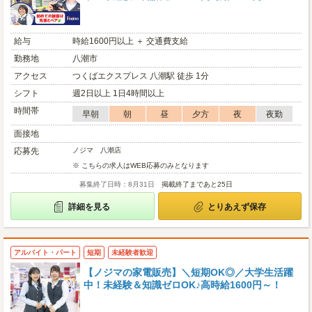
給与
時給1600円以上 ＋ 交通費支給
勤務地
八潮市
アクセス
つくばエクスプレス 八潮駅 徒歩 1分
シフト
週2日以上 1日4時間以上
時間帯
早朝
朝
昼
夕方
夜
夜勤
面接地
応募先
ノジマ 八潮店
※ こちらの求人はWEB応募のみとなります
募集終了日時：8月31日
掲載終了まであと25日
詳細を見る
とりあえず保存
アルバイト・パート
短期
未経験者歓迎
【ノジマの家電販売】＼短期OK◎／大学生活躍
中！未経験＆知識ゼロOK♪高時給1600円～！