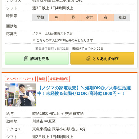
アクセス
都営浅草線 西馬込駅 徒歩 14分
シフト
週3日以上 1日4時間以上
時間帯
早朝
朝
昼
夕方
夜
夜勤
面接地
応募先
ノジマ 上池台東急ストア店
※ こちらの求人はWEB応募のみとなります
募集終了日時：8月31日
掲載終了まであと25日
詳細を見る
とりあえず保存
アルバイト・パート
短期
未経験者歓迎
【ノジマの家電販売】＼短期OK◎／大学生活躍
中！未経験＆知識ゼロOK♪高時給1600円～！
給与
時給1600円以上 ＋ 交通費支給
勤務地
川崎市 中原区
アクセス
東急東横線 武蔵小杉駅 徒歩 4分
シフト
週2日以上 1日4時間以上