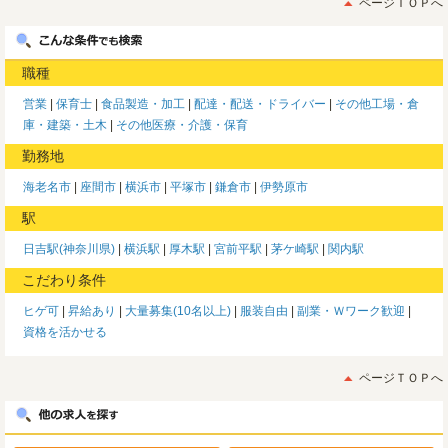
ページＴＯＰへ
職種
営業
保育士
食品製造・加工
配達・配送・ドライバー
その他工場・倉
庫・建築・土木
その他医療・介護・保育
勤務地
海老名市
座間市
横浜市
平塚市
鎌倉市
伊勢原市
駅
日吉駅(神奈川県)
横浜駅
厚木駅
宮前平駅
茅ケ崎駅
関内駅
こだわり条件
ヒゲ可
昇給あり
大量募集(10名以上)
服装自由
副業・Ｗワーク歓迎
資格を活かせる
ページＴＯＰへ