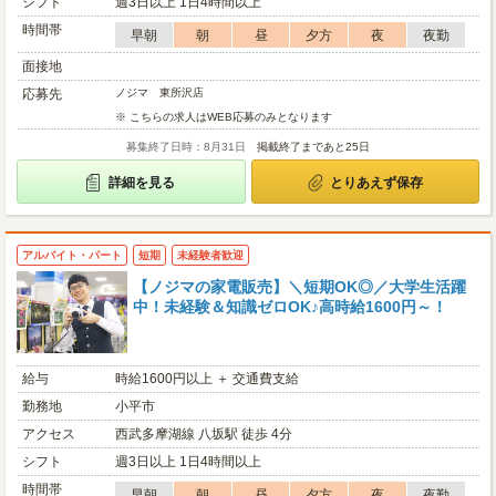
シフト
週3日以上 1日4時間以上
時間帯
早朝
朝
昼
夕方
夜
夜勤
面接地
応募先
ノジマ 東所沢店
※ こちらの求人はWEB応募のみとなります
募集終了日時：8月31日
掲載終了まであと25日
詳細を見る
とりあえず保存
アルバイト・パート
短期
未経験者歓迎
【ノジマの家電販売】＼短期OK◎／大学生活躍
中！未経験＆知識ゼロOK♪高時給1600円～！
給与
時給1600円以上 ＋ 交通費支給
勤務地
小平市
アクセス
西武多摩湖線 八坂駅 徒歩 4分
シフト
週3日以上 1日4時間以上
時間帯
早朝
朝
昼
夕方
夜
夜勤