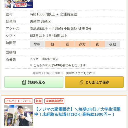
給与
時給1600円以上 ＋ 交通費支給
勤務地
川崎市 川崎区
アクセス
南武線(尻手－浜川崎) 小田栄駅 徒歩 3分
シフト
週3日以上 1日4時間以上
時間帯
早朝
朝
昼
夕方
夜
夜勤
面接地
応募先
ノジマ 川崎小田栄店
※ こちらの求人はWEB応募のみとなります
募集終了日時：8月31日
掲載終了まであと25日
詳細を見る
とりあえず保存
アルバイト・パート
短期
未経験者歓迎
【ノジマの家電販売】＼短期OK◎／大学生活躍
中！未経験＆知識ゼロOK♪高時給1600円～！