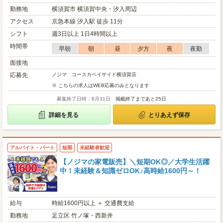
勤務地
横須賀市 横須賀中央・汐入周辺
アクセス
京急本線 汐入駅 徒歩 11分
シフト
週3日以上 1日4時間以上
時間帯
早朝
朝
昼
夕方
夜
夜勤
面接地
応募先
ノジマ コースカベイサイド横須賀店
※ こちらの求人はWEB応募のみとなります
募集終了日時：8月31日
掲載終了まであと25日
詳細を見る
とりあえず保存
アルバイト・パート
短期
未経験者歓迎
【ノジマの家電販売】＼短期OK◎／大学生活躍
中！未経験＆知識ゼロOK♪高時給1600円～！
給与
時給1600円以上 ＋ 交通費支給
勤務地
足立区 竹ノ塚・西新井