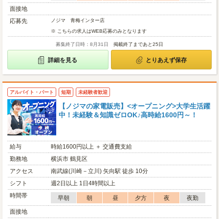
面接地
応募先
ノジマ 青梅インター店
※ こちらの求人はWEB応募のみとなります
募集終了日時：8月31日
掲載終了まであと25日
詳細を見る
とりあえず保存
アルバイト・パート
短期
未経験者歓迎
【ノジマの家電販売】<オープニング>大学生活躍
中！未経験＆知識ゼロOK♪高時給1600円～！
給与
時給1600円以上 ＋ 交通費支給
勤務地
横浜市 鶴見区
アクセス
南武線(川崎－立川) 矢向駅 徒歩 10分
シフト
週2日以上 1日4時間以上
時間帯
早朝
朝
昼
夕方
夜
夜勤
面接地