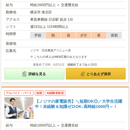
給与
時給1600円以上 ＋ 交通費支給
勤務地
横浜市 港北区
アクセス
東急東横線 日吉駅 徒歩 1分
シフト
週3日以上 1日4時間以上
時間帯
早朝
朝
昼
夕方
夜
夜勤
面接地
応募先
ノジマ 日吉東急アベニュー店
※ こちらの求人はWEB応募のみとなります
募集終了日時：8月31日
掲載終了まであと25日
詳細を見る
とりあえず保存
アルバイト・パート
短期
未経験者歓迎
【ノジマの家電販売】＼短期OK◎／大学生活躍
中！未経験＆知識ゼロOK♪高時給1600円～！
給与
時給1600円以上 ＋ 交通費支給