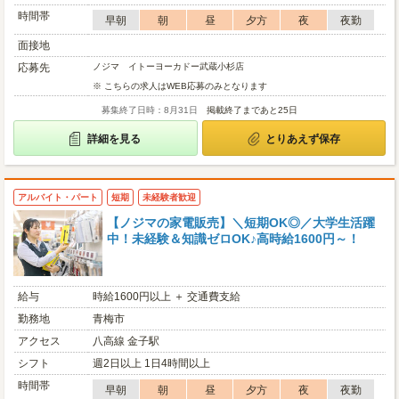
時間帯
早朝
朝
昼
夕方
夜
夜勤
面接地
応募先
ノジマ イトーヨーカドー武蔵小杉店
※ こちらの求人はWEB応募のみとなります
募集終了日時：8月31日
掲載終了まであと25日
詳細を見る
とりあえず保存
アルバイト・パート
短期
未経験者歓迎
【ノジマの家電販売】＼短期OK◎／大学生活躍
中！未経験＆知識ゼロOK♪高時給1600円～！
給与
時給1600円以上 ＋ 交通費支給
勤務地
青梅市
アクセス
八高線 金子駅
シフト
週2日以上 1日4時間以上
時間帯
早朝
朝
昼
夕方
夜
夜勤