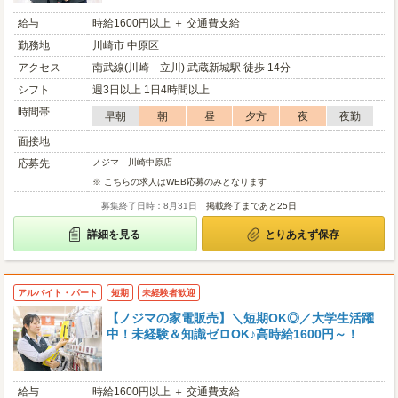
給与
時給1600円以上 ＋ 交通費支給
勤務地
川崎市 中原区
アクセス
南武線(川崎－立川) 武蔵新城駅 徒歩 14分
シフト
週3日以上 1日4時間以上
時間帯
早朝
朝
昼
夕方
夜
夜勤
面接地
応募先
ノジマ 川崎中原店
※ こちらの求人はWEB応募のみとなります
募集終了日時：8月31日
掲載終了まであと25日
詳細を見る
とりあえず保存
アルバイト・パート
短期
未経験者歓迎
【ノジマの家電販売】＼短期OK◎／大学生活躍
中！未経験＆知識ゼロOK♪高時給1600円～！
給与
時給1600円以上 ＋ 交通費支給