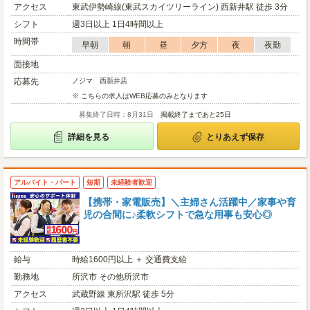
アクセス
東武伊勢崎線(東武スカイツリーライン) 西新井駅 徒歩 3分
シフト
週3日以上 1日4時間以上
時間帯
早朝
朝
昼
夕方
夜
夜勤
面接地
応募先
ノジマ 西新井店
※ こちらの求人はWEB応募のみとなります
募集終了日時：8月31日
掲載終了まであと25日
詳細を見る
とりあえず保存
アルバイト・パート
短期
未経験者歓迎
【携帯・家電販売】＼主婦さん活躍中／家事や育
児の合間に♪柔軟シフトで急な用事も安心◎
給与
時給1600円以上 ＋ 交通費支給
勤務地
所沢市 その他所沢市
アクセス
武蔵野線 東所沢駅 徒歩 5分