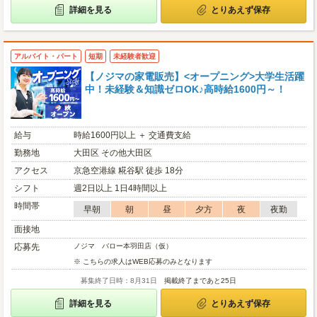
詳細を見る
とりあえず保存
アルバイト・パート
短期
未経験者歓迎
【ノジマの家電販売】<オープニング>大学生活躍
中！未経験＆知識ゼロOK♪高時給1600円～！
給与
時給1600円以上 ＋ 交通費支給
勤務地
大田区 その他大田区
アクセス
京急空港線 糀谷駅 徒歩 18分
シフト
週2日以上 1日4時間以上
時間帯
早朝
朝
昼
夕方
夜
夜勤
面接地
応募先
ノジマ バロー本羽田店（仮）
※ こちらの求人はWEB応募のみとなります
募集終了日時：8月31日
掲載終了まであと25日
詳細を見る
とりあえず保存