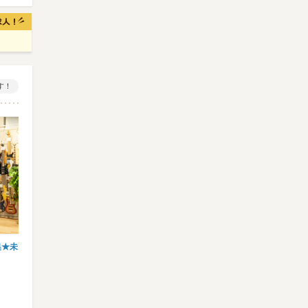
す！
集★未
【郵便物の仕分け・データ入力】家庭と両
【アート施設併設ショップで
立しやすい17時退勤♪PC入…
リー代全額支給！直島の自然
…
日新火災海上保険株式会社 テレオ…
株式会社直島文化村 ※勤務
岡山電気軌道清輝橋線 大雲寺前な…
時給1200円～＋交通費全額…
時給1290円＋交通費全額支…