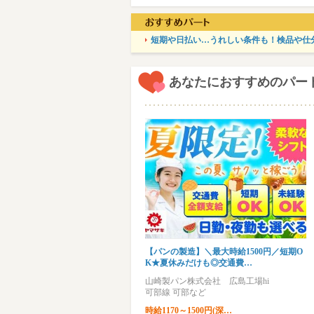
短期や日払い…うれしい条件も！検品や仕
あなたにおすすめのパー
【パンの製造】＼最大時給1500円／短期O
K★夏休みだけも◎交通費…
山崎製パン株式会社 広島工場hi
可部線 可部など
時給1170～1500円(深…