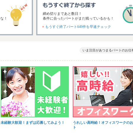
締め切りまであと数日！
すな！
条件に合ったパートがまだ残っているかも！
もうすぐ終了パート
649件
を早速チェック
いま注目があつまるパートのお仕
未経験大歓迎！まずは応募してみよう！
うれしい高時給！オフィスワークの
ト