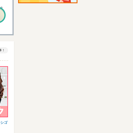
事！
おシゴ