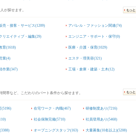
求人が探せます。
販売・接客・サービス(1209)
アパレル・ファッション関連(74)
クリエイティブ・編集(29)
エンジニア・サポート・保守(0)
教育(1618)
医療・介護・保育(1029)
営業(4)
エステ・理美容(321)
軽作業(347)
工場・倉庫・建築・土木(12)
時間帯など、こだわりのパート条件から探せます。
5196)
在宅ワーク・内職(467)
研修制度あり(7216)
10)
社会保険完備(5710)
社員登用あり(5468)
388)
オープニングスタッフ(163)
大量募集(10名以上)(5208)