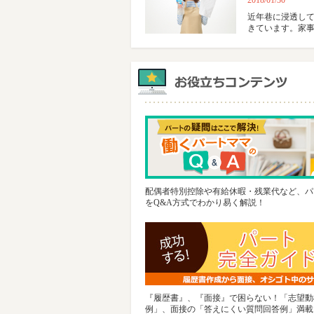
2018/01/30
近年巷に浸透し
きています。家
配偶者特別控除や有給休暇・残業代など、パ
をQ&A方式でわかり易く解説！
『履歴書』、『面接』で困らない！「志望動
例」、面接の「答えにくい質問回答例」満載