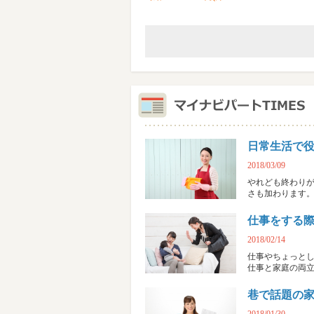
日常生活で役
2018/03/09
やれども終わり
さも加わります
仕事をする
2018/02/14
仕事やちょっと
仕事と家庭の両
巷で話題の