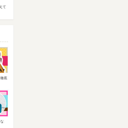
えて
を徹底
うな