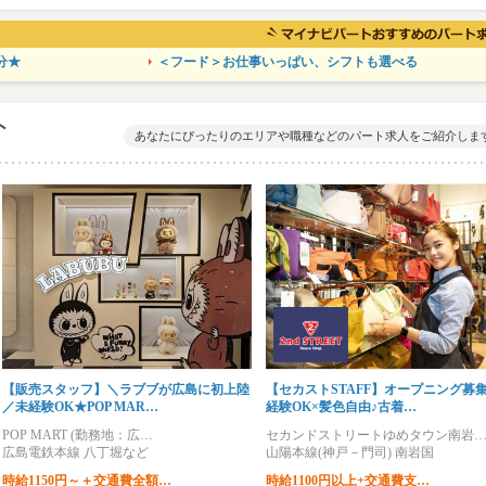
分★
＜フード＞お仕事いっぱい、シフトも選べる
ト
あなたにぴったりのエリアや職種などのパート求人をご紹介しま
【販売スタッフ】＼ラブブが広島に初上陸
【セカストSTAFF】オープニング募
／未経験OK★POP MAR…
経験OK×髪色自由♪古着…
POP MART (勤務地：広…
セカンドストリートゆめタウン南岩
広島電鉄本線 八丁堀など
山陽本線(神戸－門司) 南岩国
時給1150円～＋交通費全額…
時給1100円以上+交通費支…