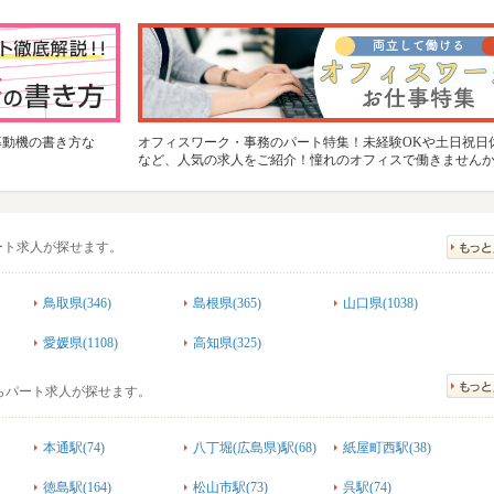
募動機の書き方な
オフィスワーク・事務のパート特集！未経験OKや土日祝日
など、人気の求人をご紹介！憧れのオフィスで働きません
ート求人が探せます。
鳥取県(346)
島根県(365)
山口県(1038)
愛媛県(1108)
高知県(325)
らパート求人が探せます。
本通駅(74)
八丁堀(広島県)駅(68)
紙屋町西駅(38)
徳島駅(164)
松山市駅(73)
呉駅(74)