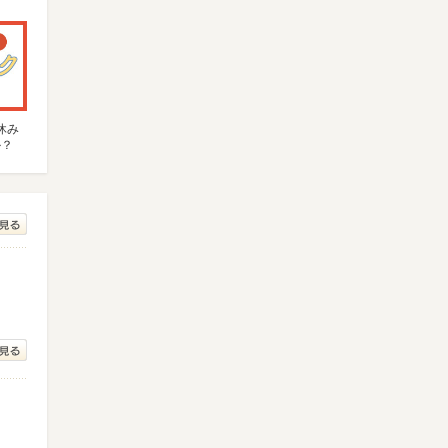
休み
か？