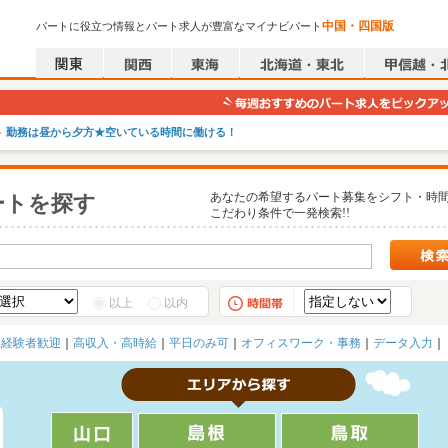
中国・四国版
パートに役立つ情報とパート求人が豊富なマイナビパート
勤務は昼から夕方★空いている時間に働ける！
あなたの希望するパート募集をシフト・時
ートを探す
こだわり条件で一発検索!!
以上
以内
未経験者歓迎
高収入・高時給
平日のみ可
オフィスワーク・事務
データ入力