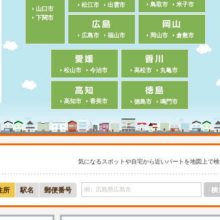
鳥取市
米子市
松江市
出雲市
山口市
下関市
広島市
福山市
岡山市
倉敷市
松山市
今治市
高松市
丸亀市
高知市
香美市
徳島市
鳴門市
気になるスポットや自宅から近いパートを地図上で検
住所
駅名
郵便番号