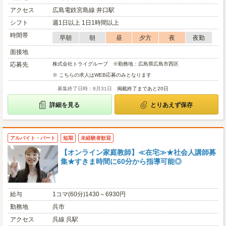
アクセス
広島電鉄宮島線 井口駅
シフト
週1日以上 1日1時間以上
時間帯
早朝
朝
昼
夕方
夜
夜勤
面接地
応募先
株式会社トライグループ ※勤務地：広島県広島市西区
※ こちらの求人はWEB応募のみとなります
募集終了日時：8月31日
掲載終了まであと20日
詳細を見る
とりあえず保存
アルバイト・パート
短期
未経験者歓迎
【オンライン家庭教師】≪在宅≫★社会人講師募
集★すきま時間に60分から指導可能◎
給与
1コマ(60分)1430～6930円
勤務地
呉市
アクセス
呉線 呉駅