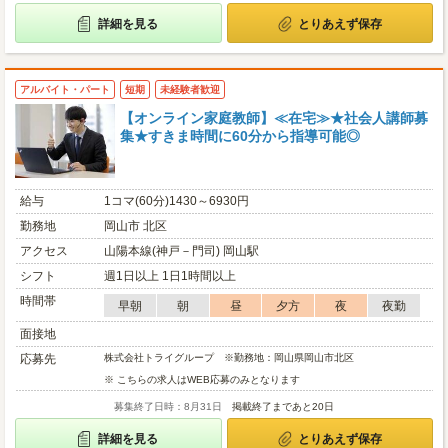
詳細を見る
とりあえず保存
アルバイト・パート
短期
未経験者歓迎
【オンライン家庭教師】≪在宅≫★社会人講師募
集★すきま時間に60分から指導可能◎
給与
1コマ(60分)1430～6930円
勤務地
岡山市 北区
アクセス
山陽本線(神戸－門司) 岡山駅
シフト
週1日以上 1日1時間以上
時間帯
早朝
朝
昼
夕方
夜
夜勤
面接地
応募先
株式会社トライグループ ※勤務地：岡山県岡山市北区
※ こちらの求人はWEB応募のみとなります
募集終了日時：8月31日
掲載終了まであと20日
詳細を見る
とりあえず保存