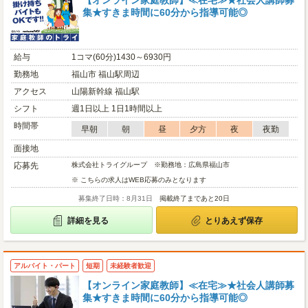
【オンライン家庭教師】≪在宅≫★社会人講師募
集★すきま時間に60分から指導可能◎
給与
1コマ(60分)1430～6930円
勤務地
福山市 福山駅周辺
アクセス
山陽新幹線 福山駅
シフト
週1日以上 1日1時間以上
時間帯
早朝
朝
昼
夕方
夜
夜勤
面接地
応募先
株式会社トライグループ ※勤務地：広島県福山市
※ こちらの求人はWEB応募のみとなります
募集終了日時：8月31日
掲載終了まであと20日
詳細を見る
とりあえず保存
アルバイト・パート
短期
未経験者歓迎
【オンライン家庭教師】≪在宅≫★社会人講師募
集★すきま時間に60分から指導可能◎