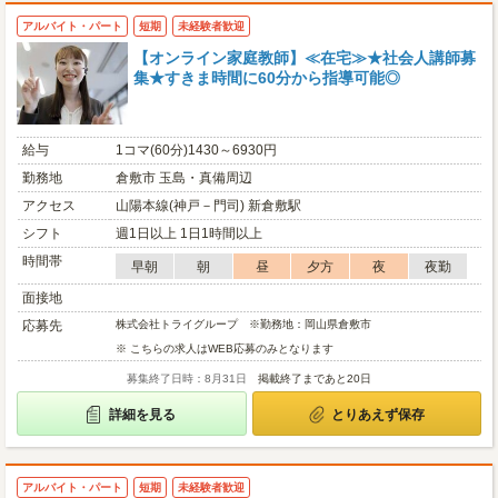
アルバイト・パート
短期
未経験者歓迎
【オンライン家庭教師】≪在宅≫★社会人講師募
集★すきま時間に60分から指導可能◎
給与
1コマ(60分)1430～6930円
勤務地
倉敷市 玉島・真備周辺
アクセス
山陽本線(神戸－門司) 新倉敷駅
シフト
週1日以上 1日1時間以上
時間帯
早朝
朝
昼
夕方
夜
夜勤
面接地
応募先
株式会社トライグループ ※勤務地：岡山県倉敷市
※ こちらの求人はWEB応募のみとなります
募集終了日時：8月31日
掲載終了まであと20日
詳細を見る
とりあえず保存
アルバイト・パート
短期
未経験者歓迎