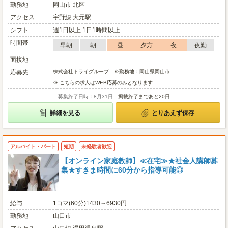
勤務地
岡山市 北区
アクセス
宇野線 大元駅
シフト
週1日以上 1日1時間以上
時間帯
早朝
朝
昼
夕方
夜
夜勤
面接地
応募先
株式会社トライグループ ※勤務地：岡山県岡山市
※ こちらの求人はWEB応募のみとなります
募集終了日時：8月31日
掲載終了まであと20日
詳細を見る
とりあえず保存
アルバイト・パート
短期
未経験者歓迎
【オンライン家庭教師】≪在宅≫★社会人講師募
集★すきま時間に60分から指導可能◎
給与
1コマ(60分)1430～6930円
勤務地
山口市