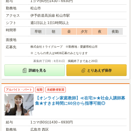
給与
1コマ(60分)1430～6930円
勤務地
松山市
アクセス
伊予鉄道高浜線 松山市駅
シフト
週1日以上 1日1時間以上
時間帯
早朝
朝
昼
夕方
夜
夜勤
面接地
応募先
株式会社トライグループ ※勤務地：愛媛県松山市
※ こちらの求人はWEB応募のみとなります
募集終了日時：8月31日
掲載終了まであと20日
詳細を見る
とりあえず保存
アルバイト・パート
短期
未経験者歓迎
【オンライン家庭教師】≪在宅≫★社会人講師募
集★すきま時間に60分から指導可能◎
給与
1コマ(60分)1430～6930円
勤務地
広島市 西区