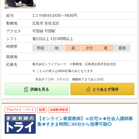
給与
1コマ(60分)1430～6930円
勤務地
広島市 安佐北区
アクセス
可部線 可部駅
シフト
週1日以上 1日1時間以上
時間帯
早朝
朝
昼
夕方
夜
夜勤
面接地
応募先
株式会社トライグループ ※勤務地：広島県広島市安佐北区
※ こちらの求人はWEB応募のみとなります
募集終了日時：8月31日
掲載終了まであと20日
詳細を見る
とりあえず保存
アルバイト・パート
短期
未経験者歓迎
【オンライン家庭教師】≪在宅≫★社会人講師募
集★すきま時間に60分から指導可能◎