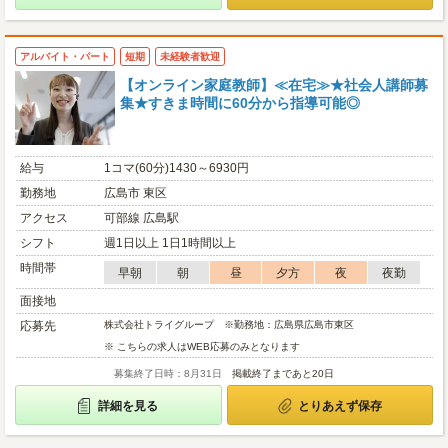
アルバイト・パート
短期
未経験者歓迎
【オンライン家庭教師】≪在宅≫★社会人講師募
集★すきま時間に60分から指導可能◎
給与
1コマ(60分)1430～6930円
勤務地
広島市 東区
アクセス
可部線 広島駅
シフト
週1日以上 1日1時間以上
時間帯
早朝
朝
昼
夕方
夜
夜勤
面接地
応募先
株式会社トライグループ ※勤務地：広島県広島市東区
※ こちらの求人はWEB応募のみとなります
募集終了日時：8月31日
掲載終了まであと20日
詳細を見る
とりあえず保存