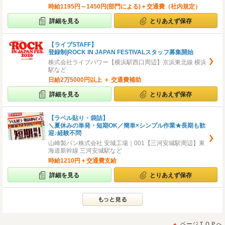
時給1195円～1450円(部門による)＋交通費（社内規定）
詳細を見る
とりあえず保存
【ライブSTAFF】
登録制|ROCK IN JAPAN FESTIVALスタッフ募集開始
株式会社ライブパワー【横浜駅西口周辺】京浜東北線 横浜
駅など
日給2万5000円以上 ＋ 交通費補助
詳細を見る
とりあえず保存
【ラベル貼り・袋詰】
＼夏休みの単発・短期OK／簡単×シンプル作業★長期も歓
迎♪経験不問
山崎製パン株式会社 安城工場｜001【三河安城駅周辺】東
海道新幹線 三河安城駅など
時給1210円＋交通費支給
詳細を見る
とりあえず保存
ページＴＯＰへ