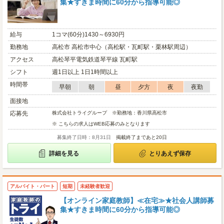
集★すきま時間に60分から指導可能◎
給与
1コマ(60分)1430～6930円
勤務地
高松市 高松市中心（高松駅・瓦町駅・栗林駅周辺）
アクセス
高松琴平電気鉄道琴平線 瓦町駅
シフト
週1日以上 1日1時間以上
時間帯
早朝
朝
昼
夕方
夜
夜勤
面接地
応募先
株式会社トライグループ ※勤務地：香川県高松市
※ こちらの求人はWEB応募のみとなります
募集終了日時：8月31日
掲載終了まであと20日
詳細を見る
とりあえず保存
アルバイト・パート
短期
未経験者歓迎
【オンライン家庭教師】≪在宅≫★社会人講師募
集★すきま時間に60分から指導可能◎