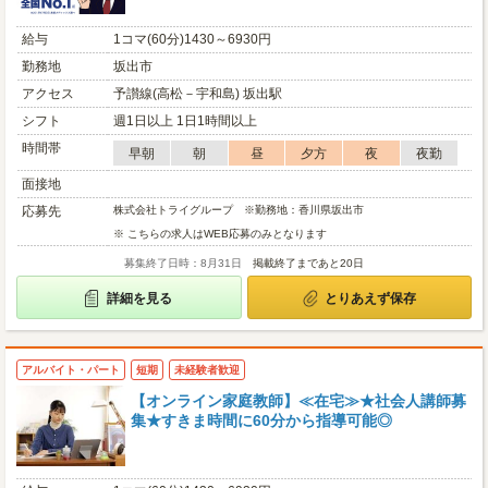
給与
1コマ(60分)1430～6930円
勤務地
坂出市
アクセス
予讃線(高松－宇和島) 坂出駅
シフト
週1日以上 1日1時間以上
時間帯
早朝
朝
昼
夕方
夜
夜勤
面接地
応募先
株式会社トライグループ ※勤務地：香川県坂出市
※ こちらの求人はWEB応募のみとなります
募集終了日時：8月31日
掲載終了まであと20日
詳細を見る
とりあえず保存
アルバイト・パート
短期
未経験者歓迎
【オンライン家庭教師】≪在宅≫★社会人講師募
集★すきま時間に60分から指導可能◎