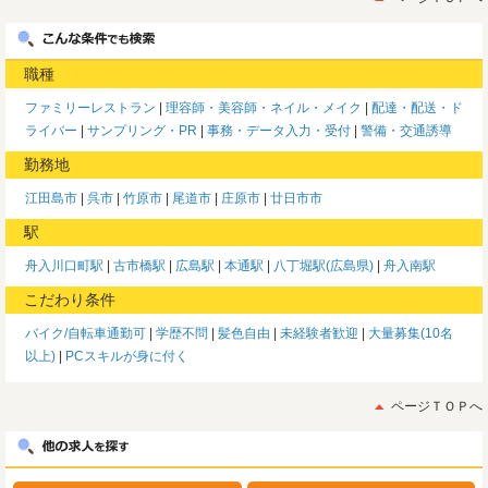
職種
ファミリーレストラン
理容師・美容師・ネイル・メイク
配達・配送・ド
ライバー
サンプリング・PR
事務・データ入力・受付
警備・交通誘導
勤務地
江田島市
呉市
竹原市
尾道市
庄原市
廿日市市
駅
舟入川口町駅
古市橋駅
広島駅
本通駅
八丁堀駅(広島県)
舟入南駅
こだわり条件
バイク/自転車通勤可
学歴不問
髪色自由
未経験者歓迎
大量募集(10名
以上)
PCスキルが身に付く
ページＴＯＰへ