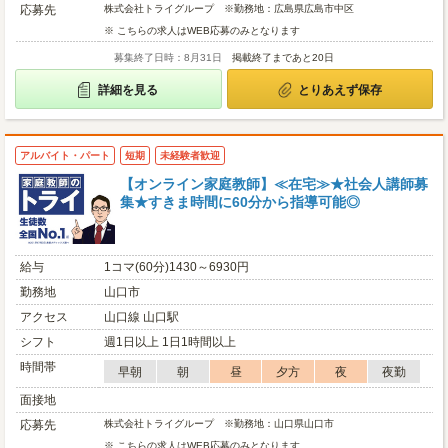
応募先
株式会社トライグループ ※勤務地：広島県広島市中区
※ こちらの求人はWEB応募のみとなります
募集終了日時：8月31日
掲載終了まであと20日
詳細を見る
とりあえず保存
アルバイト・パート
短期
未経験者歓迎
【オンライン家庭教師】≪在宅≫★社会人講師募
集★すきま時間に60分から指導可能◎
給与
1コマ(60分)1430～6930円
勤務地
山口市
アクセス
山口線 山口駅
シフト
週1日以上 1日1時間以上
時間帯
早朝
朝
昼
夕方
夜
夜勤
面接地
応募先
株式会社トライグループ ※勤務地：山口県山口市
※ こちらの求人はWEB応募のみとなります