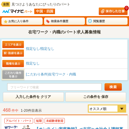
見つけようあなたにぴったりのパート
0
中国・四国
お気に入り条件
検索条件履歴
閲覧履歴
在宅ワーク・内職のパート求人募集情報
指定なし/指定なし
指定なし
[こだわり条件]在宅ワーク・内職
入力した条件を クリア
この条件を 保存
468
件中
1-20件目表示
アルバイト・パート
短期
未経験者歓迎