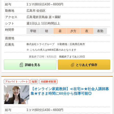
給与
1コマ(60分)1430～6930円
勤務地
広島市 佐伯区
アクセス
広島電鉄宮島線 楽々園駅
シフト
週1日以上 1日1時間以上
時間帯
早朝
朝
昼
夕方
夜
夜勤
面接地
応募先
株式会社トライグループ ※勤務地：広島県広島市
※ こちらの求人はWEB応募のみとなります
募集終了日時：8月31日
掲載終了まであと20日
詳細を見る
とりあえず保存
アルバイト・パート
短期
未経験者歓迎
【オンライン家庭教師】≪在宅≫★社会人講師募
集★すきま時間に60分から指導可能◎
給与
1コマ(60分)1430～6930円