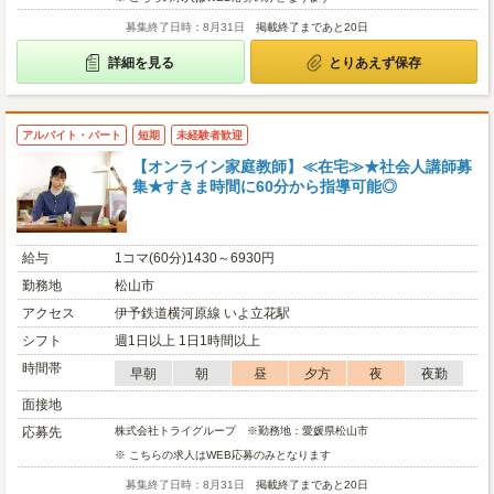
募集終了日時：8月31日
掲載終了まであと20日
詳細を見る
とりあえず保存
アルバイト・パート
短期
未経験者歓迎
【オンライン家庭教師】≪在宅≫★社会人講師募
集★すきま時間に60分から指導可能◎
給与
1コマ(60分)1430～6930円
勤務地
松山市
アクセス
伊予鉄道横河原線 いよ立花駅
シフト
週1日以上 1日1時間以上
時間帯
早朝
朝
昼
夕方
夜
夜勤
面接地
応募先
株式会社トライグループ ※勤務地：愛媛県松山市
※ こちらの求人はWEB応募のみとなります
募集終了日時：8月31日
掲載終了まであと20日