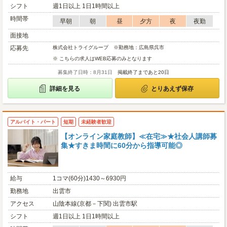
シフト
週1日以上 1日1時間以上
時間帯
早朝
朝
昼
夕方
夜
夜勤
面接地
応募先
株式会社トライグループ ※勤務地：広島県呉市
※ こちらの求人はWEB応募のみとなります
募集終了日時：8月31日
掲載終了まであと20日
詳細を見る
とりあえず保存
アルバイト・パート
短期
未経験者歓迎
【オンライン家庭教師】≪在宅≫★社会人講師募
集★すきま時間に60分から指導可能◎
給与
1コマ(60分)1430～6930円
勤務地
出雲市
アクセス
山陰本線(京都－下関) 出雲市駅
シフト
週1日以上 1日1時間以上