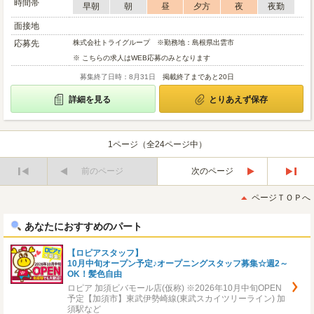
時間帯
早朝
朝
昼
夕方
夜
夜勤
面接地
応募先
株式会社トライグループ ※勤務地：島根県出雲市
※ こちらの求人はWEB応募のみとなります
募集終了日時：8月31日
掲載終了まであと20日
詳細を見る
とりあえず保存
1ページ（全24ページ中）
前のページ
次のページ
最
最
初
後
ページＴＯＰへ
へ
へ
あなたにおすすめのパート
【ロピアスタッフ】
10月中旬オープン予定♪オープニングスタッフ募集☆週2～
OK！髪色自由
ロピア 加須ビバモール店(仮称) ※2026年10月中旬OPEN
予定【加須市】東武伊勢崎線(東武スカイツリーライン) 加
須駅など