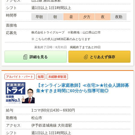
アクセス
山口線 湯田温泉駅
シフト
週1日以上 1日1時間以上
時間帯
早朝
朝
昼
夕方
夜
夜勤
面接地
応募先
株式会社トライグループ ※勤務地：山口県山口市
※ こちらの求人はWEB応募のみとなります
募集終了日時：8月31日
掲載終了まであと20日
詳細を見る
とりあえず保存
アルバイト・パート
短期
未経験者歓迎
【オンライン家庭教師】≪在宅≫★社会人講師募
集★すきま時間に60分から指導可能◎
給与
1コマ(60分)1430～6930円
勤務地
松山市
アクセス
伊予鉄道城南線 大街道駅
シフト
週1日以上 1日1時間以上