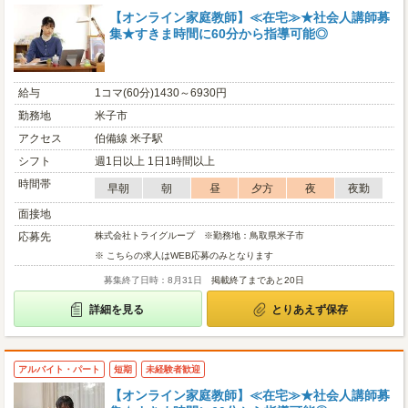
【オンライン家庭教師】≪在宅≫★社会人講師募
集★すきま時間に60分から指導可能◎
給与
1コマ(60分)1430～6930円
勤務地
米子市
アクセス
伯備線 米子駅
シフト
週1日以上 1日1時間以上
時間帯
早朝
朝
昼
夕方
夜
夜勤
面接地
応募先
株式会社トライグループ ※勤務地：鳥取県米子市
※ こちらの求人はWEB応募のみとなります
募集終了日時：8月31日
掲載終了まであと20日
詳細を見る
とりあえず保存
アルバイト・パート
短期
未経験者歓迎
【オンライン家庭教師】≪在宅≫★社会人講師募