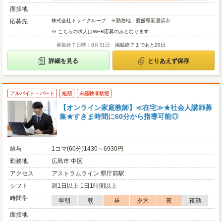
面接地
応募先
株式会社トライグループ ※勤務地：愛媛県新居浜市
※ こちらの求人はWEB応募のみとなります
募集終了日時：8月31日
掲載終了まであと20日
詳細を見る
とりあえず保存
アルバイト・パート
短期
未経験者歓迎
【オンライン家庭教師】≪在宅≫★社会人講師募
集★すきま時間に60分から指導可能◎
給与
1コマ(60分)1430～6930円
勤務地
広島市 中区
アクセス
アストラムライン 県庁前駅
シフト
週1日以上 1日1時間以上
時間帯
早朝
朝
昼
夕方
夜
夜勤
面接地