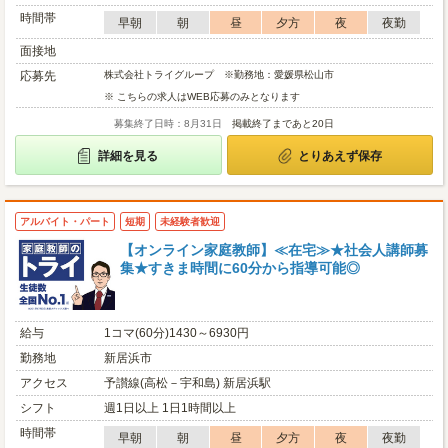
時間帯
早朝
朝
昼
夕方
夜
夜勤
面接地
応募先
株式会社トライグループ ※勤務地：愛媛県松山市
※ こちらの求人はWEB応募のみとなります
募集終了日時：8月31日
掲載終了まであと20日
詳細を見る
とりあえず保存
アルバイト・パート
短期
未経験者歓迎
【オンライン家庭教師】≪在宅≫★社会人講師募
集★すきま時間に60分から指導可能◎
給与
1コマ(60分)1430～6930円
勤務地
新居浜市
アクセス
予讃線(高松－宇和島) 新居浜駅
シフト
週1日以上 1日1時間以上
時間帯
早朝
朝
昼
夕方
夜
夜勤