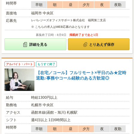
時間帯
早朝
朝
昼
夕方
夜
夜勤
面接地
福岡市 中央区
応募先
レバレジーズオフィスサポート株式会社 福岡第二支店
※ こちらの求人はWEB応募のみとなります
募集終了日時：8月9日
掲載終了まであと1日
詳細を見る
とりあえず保存
アルバイト・パート
もうすぐ終了
【在宅／コール】フルリモート×平日のみ★定時
退勤♪事務やコール経験のある方歓迎◎
給与
時給1300円以上
勤務地
札幌市 中央区
アクセス
函館本線(函館－旭川) 札幌駅
シフト
週4日以上 1日6時間以上
時間帯
早朝
朝
昼
夕方
夜
夜勤