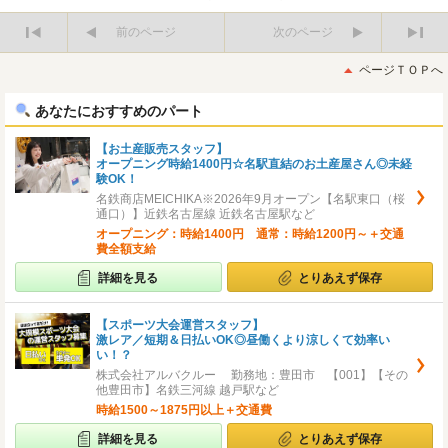
前のページ
次のページ
最
最
初
後
ページＴＯＰへ
へ
へ
あなたにおすすめのパート
【お土産販売スタッフ】
オープニング時給1400円☆名駅直結のお土産屋さん◎未経
験OK！
名鉄商店MEICHIKA※2026年9月オープン【名駅東口（桜
通口）】近鉄名古屋線 近鉄名古屋駅など
オープニング：時給1400円 通常：時給1200円～＋交通
費全額支給
詳細を見る
とりあえず保存
【スポーツ大会運営スタッフ】
激レア／短期＆日払いOK◎昼働くより涼しくて効率い
い！？
株式会社アルバクルー 勤務地：豊田市 【001】【その
他豊田市】名鉄三河線 越戸駅など
時給1500～1875円以上＋交通費
詳細を見る
とりあえず保存