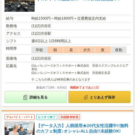
給与
時給1500円～時給1800円＋交通費規定内支給
勤務地
(1)(2)渋谷区
アクセス
(1)(2)渋谷駅
シフト
週4日以上 1日6時間以上
時間帯
早朝
朝
昼
夕方
夜
夜勤
面接地
(1)(2)渋谷区
応募先
(1)
レバレジーズオフィスサポート株式会社 渋谷スクランブルスクエア
本社
(2)
レバレジーズオフィスサポート株式会社 渋谷桜丘支店
※ こちらの求人はWEB応募のみとなります
募集終了日時：8月9日
掲載終了まであと1日
詳細を見る
とりあえず保存
アルバイト・パート
もうすぐ終了
未経験者歓迎
【データ入力】人柄採用★20代女性活躍中!!無料
のカフェ制度♪オシャレALL自由!!未経験OK!