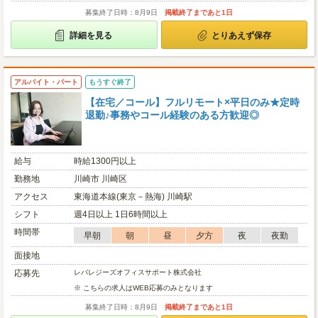
募集終了日時：8月9日
掲載終了まであと1日
詳細を見る
とりあえず保存
アルバイト・パート
もうすぐ終了
【在宅／コール】フルリモート×平日のみ★定時
退勤♪事務やコール経験のある方歓迎◎
給与
時給1300円以上
勤務地
川崎市 川崎区
アクセス
東海道本線(東京－熱海) 川崎駅
シフト
週4日以上 1日6時間以上
時間帯
早朝
朝
昼
夕方
夜
夜勤
面接地
応募先
レバレジーズオフィスサポート株式会社
※ こちらの求人はWEB応募のみとなります
募集終了日時：8月9日
掲載終了まであと1日