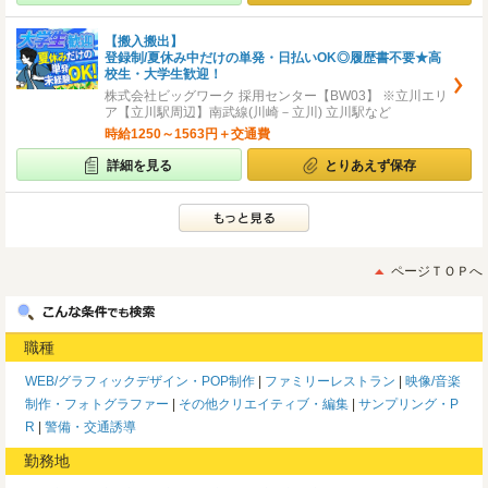
【搬入搬出】
登録制/夏休み中だけの単発・日払いOK◎履歴書不要★高
校生・大学生歓迎！
株式会社ビッグワーク 採用センター【BW03】 ※立川エリ
ア【立川駅周辺】南武線(川崎－立川) 立川駅など
時給1250～1563円＋交通費
詳細を見る
とりあえず保存
ページＴＯＰへ
職種
WEB/グラフィックデザイン・POP制作
ファミリーレストラン
映像/音楽
制作・フォトグラファー
その他クリエイティブ・編集
サンプリング・P
R
警備・交通誘導
勤務地