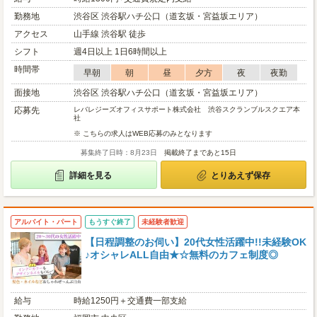
勤務地
渋谷区 渋谷駅ハチ公口（道玄坂・宮益坂エリア）
アクセス
山手線 渋谷駅 徒歩
シフト
週4日以上 1日6時間以上
時間帯
早朝
朝
昼
夕方
夜
夜勤
面接地
渋谷区 渋谷駅ハチ公口（道玄坂・宮益坂エリア）
応募先
レバレジーズオフィスサポート株式会社 渋谷スクランブルスクエア本
社
※ こちらの求人はWEB応募のみとなります
募集終了日時：8月23日
掲載終了まであと15日
詳細を見る
とりあえず保存
アルバイト・パート
もうすぐ終了
未経験者歓迎
【日程調整のお伺い】20代女性活躍中!!未経験OK
♪オシャレALL自由★☆無料のカフェ制度◎
給与
時給1250円＋交通費一部支給