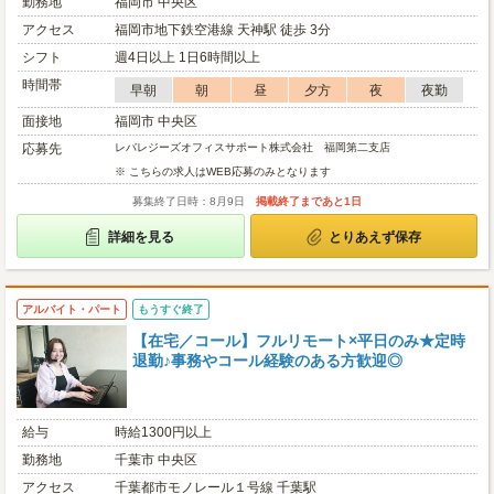
勤務地
福岡市 中央区
アクセス
福岡市地下鉄空港線 天神駅 徒歩 3分
シフト
週4日以上 1日6時間以上
時間帯
早朝
朝
昼
夕方
夜
夜勤
面接地
福岡市 中央区
応募先
レバレジーズオフィスサポート株式会社 福岡第二支店
※ こちらの求人はWEB応募のみとなります
募集終了日時：8月9日
掲載終了まであと1日
詳細を見る
とりあえず保存
アルバイト・パート
もうすぐ終了
【在宅／コール】フルリモート×平日のみ★定時
退勤♪事務やコール経験のある方歓迎◎
給与
時給1300円以上
勤務地
千葉市 中央区
アクセス
千葉都市モノレール１号線 千葉駅