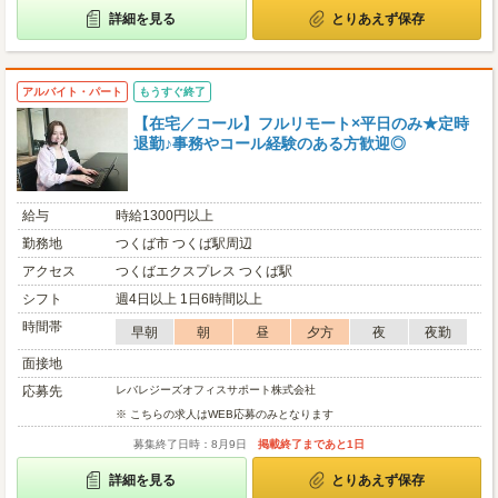
詳細を見る
とりあえず保存
アルバイト・パート
もうすぐ終了
【在宅／コール】フルリモート×平日のみ★定時
退勤♪事務やコール経験のある方歓迎◎
給与
時給1300円以上
勤務地
つくば市 つくば駅周辺
アクセス
つくばエクスプレス つくば駅
シフト
週4日以上 1日6時間以上
時間帯
早朝
朝
昼
夕方
夜
夜勤
面接地
応募先
レバレジーズオフィスサポート株式会社
※ こちらの求人はWEB応募のみとなります
募集終了日時：8月9日
掲載終了まであと1日
詳細を見る
とりあえず保存