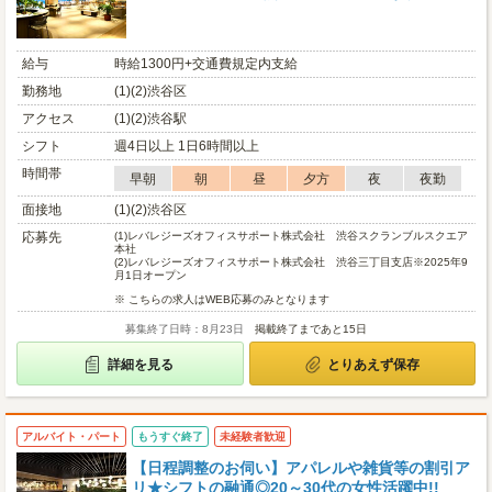
給与
時給1300円+交通費規定内支給
勤務地
(1)(2)渋谷区
アクセス
(1)(2)渋谷駅
シフト
週4日以上 1日6時間以上
時間帯
早朝
朝
昼
夕方
夜
夜勤
面接地
(1)(2)渋谷区
応募先
(1)
レバレジーズオフィスサポート株式会社 渋谷スクランブルスクエア
本社
(2)
レバレジーズオフィスサポート株式会社 渋谷三丁目支店※2025年9
月1日オープン
※ こちらの求人はWEB応募のみとなります
募集終了日時：8月23日
掲載終了まであと15日
詳細を見る
とりあえず保存
アルバイト・パート
もうすぐ終了
未経験者歓迎
【日程調整のお伺い】アパレルや雑貨等の割引ア
リ★シフトの融通◎20～30代の女性活躍中!!