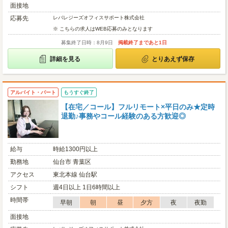
面接地
応募先
レバレジーズオフィスサポート株式会社
※ こちらの求人はWEB応募のみとなります
募集終了日時：8月9日
掲載終了まであと1日
詳細を見る
とりあえず保存
アルバイト・パート
もうすぐ終了
【在宅／コール】フルリモート×平日のみ★定時
退勤♪事務やコール経験のある方歓迎◎
給与
時給1300円以上
勤務地
仙台市 青葉区
アクセス
東北本線 仙台駅
シフト
週4日以上 1日6時間以上
時間帯
早朝
朝
昼
夕方
夜
夜勤
面接地