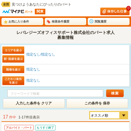
見つけようあなたにぴったりのパート
0
関東
お気に入り条件
検索条件履歴
閲覧履歴
レバレジーズオフィスサポート株式会社のパート求人
募集情報
指定なし/指定なし
指定なし
指定なし
入力した条件を クリア
この条件を 保存
17
件中
1-17件目表示
アルバイト・パート
もうすぐ終了