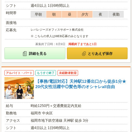
シフト
週4日以上 1日6時間以上
時間帯
早朝
朝
昼
夕方
夜
夜勤
面接地
応募先
レバレジーズオフィスサポート株式会社
※ こちらの求人はWEB応募のみとなります
募集終了日時：8月9日
掲載終了まであと1日
詳細を見る
とりあえず保存
アルバイト・パート
もうすぐ終了
未経験者歓迎
【事務/電話対応】天神駅12番出口から徒歩1分★
20代女性活躍中◎髪色等のオシャレall自由
給与
時給1250円＋交通費規定内支給
勤務地
福岡市 中央区
アクセス
福岡市地下鉄空港線 天神駅 徒歩 3分
シフト
週4日以上 1日6時間以上