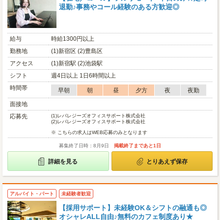
退勤♪事務やコール経験のある方歓迎◎
給与
時給1300円以上
勤務地
(1)新宿区 (2)豊島区
アクセス
(1)新宿駅 (2)池袋駅
シフト
週4日以上 1日6時間以上
時間帯
早朝
朝
昼
夕方
夜
夜勤
面接地
応募先
(1)
レバレジーズオフィスサポート株式会社
(2)
レバレジーズオフィスサポート株式会社
※ こちらの求人はWEB応募のみとなります
募集終了日時：8月9日
掲載終了まであと1日
詳細を見る
とりあえず保存
アルバイト・パート
未経験者歓迎
【採用サポート】未経験OK＆シフトの融通も◎
オシャレALL自由♪無料のカフェ制度あり★