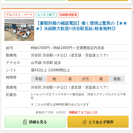
アルバイト・パート
もうすぐ終了
未経験者歓迎
【書類到着の確認電話】働く環境は驚異の【★★
★】未経験大歓迎!!渋谷駅直結♪軽食無料◎
給与
時給1500円～時給1800円＋交通費規定内支給
勤務地
渋谷区 渋谷駅ハチ公口（道玄坂・宮益坂エリア）
アクセス
山手線 渋谷駅 徒歩
シフト
週4日以上 1日6時間以上
時間帯
早朝
朝
昼
夕方
夜
夜勤
面接地
渋谷区 渋谷駅ハチ公口（道玄坂・宮益坂エリア）
応募先
レバレジーズオフィスサポート株式会社 渋谷スクランブルスクエア本
社
※ こちらの求人はWEB応募のみとなります
募集終了日時：8月9日
掲載終了まであと1日
詳細を見る
とりあえず保存