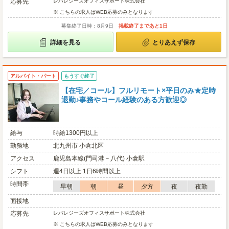
応募先
レバレジーズオフィスサポート株式会社
※ こちらの求人はWEB応募のみとなります
募集終了日時：8月9日
掲載終了まであと1日
詳細を見る
とりあえず保存
アルバイト・パート
もうすぐ終了
【在宅／コール】フルリモート×平日のみ★定時
退勤♪事務やコール経験のある方歓迎◎
給与
時給1300円以上
勤務地
北九州市 小倉北区
アクセス
鹿児島本線(門司港－八代) 小倉駅
シフト
週4日以上 1日6時間以上
時間帯
早朝
朝
昼
夕方
夜
夜勤
面接地
応募先
レバレジーズオフィスサポート株式会社
※ こちらの求人はWEB応募のみとなります