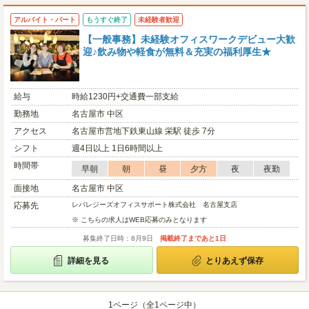
アルバイト・パート
もうすぐ終了
未経験者歓迎
【一般事務】未経験オフィスワークデビュー大歓
迎♪飲み物や軽食が無料＆充実の福利厚生★
給与
時給1230円+交通費一部支給
勤務地
名古屋市 中区
アクセス
名古屋市営地下鉄東山線 栄駅 徒歩 7分
シフト
週4日以上 1日6時間以上
時間帯
早朝
朝
昼
夕方
夜
夜勤
面接地
名古屋市 中区
応募先
レバレジーズオフィスサポート株式会社 名古屋支店
※ こちらの求人はWEB応募のみとなります
募集終了日時：8月9日
掲載終了まであと1日
詳細を見る
とりあえず保存
1ページ（全1ページ中）