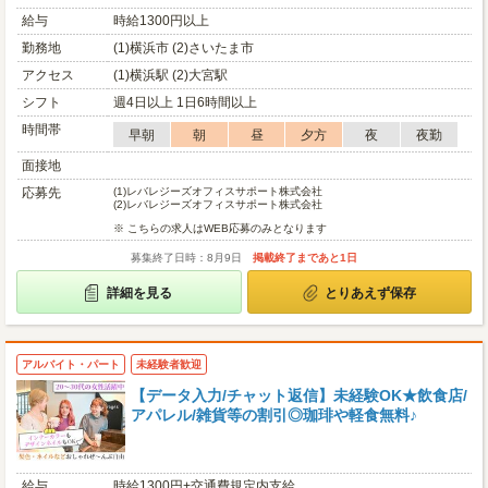
給与
時給1300円以上
勤務地
(1)横浜市 (2)さいたま市
アクセス
(1)横浜駅 (2)大宮駅
シフト
週4日以上 1日6時間以上
時間帯
早朝
朝
昼
夕方
夜
夜勤
面接地
応募先
(1)
レバレジーズオフィスサポート株式会社
(2)
レバレジーズオフィスサポート株式会社
※ こちらの求人はWEB応募のみとなります
募集終了日時：8月9日
掲載終了まであと1日
詳細を見る
とりあえず保存
アルバイト・パート
未経験者歓迎
【データ入力/チャット返信】未経験OK★飲食店/
アパレル/雑貨等の割引◎珈琲や軽食無料♪
給与
時給1300円+交通費規定内支給