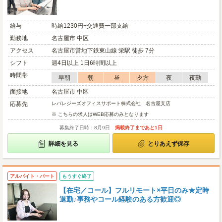
給与
時給1230円+交通費一部支給
勤務地
名古屋市 中区
アクセス
名古屋市営地下鉄東山線 栄駅 徒歩 7分
シフト
週4日以上 1日6時間以上
時間帯
早朝
朝
昼
夕方
夜
夜勤
面接地
名古屋市 中区
応募先
レバレジーズオフィスサポート株式会社 名古屋支店
※ こちらの求人はWEB応募のみとなります
募集終了日時：8月9日
掲載終了まであと1日
詳細を見る
とりあえず保存
アルバイト・パート
もうすぐ終了
【在宅／コール】フルリモート×平日のみ★定時
退勤♪事務やコール経験のある方歓迎◎