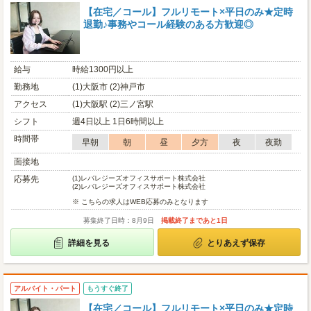
【在宅／コール】フルリモート×平日のみ★定時
退勤♪事務やコール経験のある方歓迎◎
給与
時給1300円以上
勤務地
(1)大阪市 (2)神戸市
アクセス
(1)大阪駅 (2)三ノ宮駅
シフト
週4日以上 1日6時間以上
時間帯
早朝
朝
昼
夕方
夜
夜勤
面接地
応募先
(1)
レバレジーズオフィスサポート株式会社
(2)
レバレジーズオフィスサポート株式会社
※ こちらの求人はWEB応募のみとなります
募集終了日時：8月9日
掲載終了まであと1日
詳細を見る
とりあえず保存
アルバイト・パート
もうすぐ終了
【在宅／コール】フルリモート×平日のみ★定時