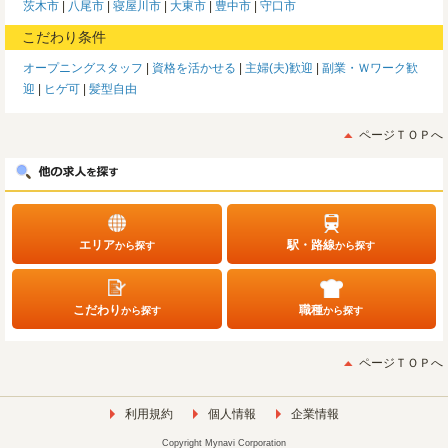
茨木市
八尾市
寝屋川市
大東市
豊中市
守口市
こだわり条件
オープニングスタッフ
資格を活かせる
主婦(夫)歓迎
副業・Ｗワーク歓
迎
ヒゲ可
髪型自由
ページＴＯＰへ
エリア
駅・路線
から探す
から探す
こだわり
職種
から探す
から探す
ページＴＯＰへ
利用規約
個人情報
企業情報
Copyright Mynavi Corporation