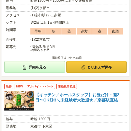
給与
時給1200円～1500円以上＋交通費支給
勤務地
(1)(2)京都市
アクセス
(1)京都駅 (2)二条駅
シフト
週2日以上 1日4時間以上
時間帯
早朝
朝
昼
夕方
夜
夜勤
面接地
(1)(2)京都市
応募先
(1)
貝だし麺 きた田
(2)
麺処 かわ乃
掲載終了まであと34日
詳細を見る
とりあえず保存
急募
NEW
アルバイト・パート
未経験者歓迎
【キッチン／ホールスタッフ】お昼だけ・週2
日〜OK◎!!＼未経験者大歓迎★／京都駅直結
給与
時給 1200円
勤務地
京都市 下京区