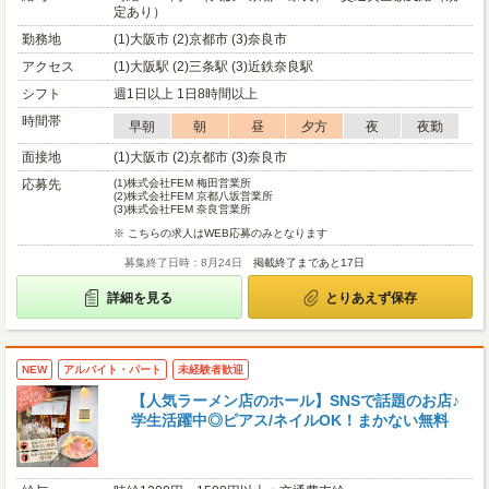
定あり）
勤務地
(1)大阪市 (2)京都市 (3)奈良市
アクセス
(1)大阪駅 (2)三条駅 (3)近鉄奈良駅
シフト
週1日以上 1日8時間以上
時間帯
早朝
朝
昼
夕方
夜
夜勤
面接地
(1)大阪市 (2)京都市 (3)奈良市
応募先
(1)
株式会社FEM 梅田営業所
(2)
株式会社FEM 京都八坂営業所
(3)
株式会社FEM 奈良営業所
※ こちらの求人はWEB応募のみとなります
募集終了日時：8月24日
掲載終了まであと17日
詳細を見る
とりあえず保存
NEW
アルバイト・パート
未経験者歓迎
【人気ラーメン店のホール】SNSで話題のお店♪
学生活躍中◎ピアス/ネイルOK！まかない無料