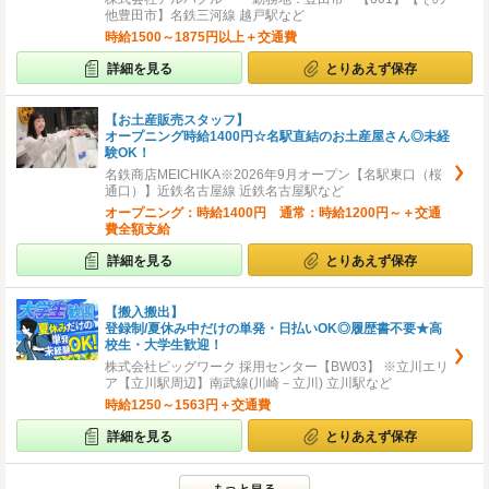
他豊田市】名鉄三河線 越戸駅など
時給1500～1875円以上＋交通費
詳細を見る
とりあえず保存
【お土産販売スタッフ】
オープニング時給1400円☆名駅直結のお土産屋さん◎未経
験OK！
名鉄商店MEICHIKA※2026年9月オープン【名駅東口（桜
通口）】近鉄名古屋線 近鉄名古屋駅など
オープニング：時給1400円 通常：時給1200円～＋交通
費全額支給
詳細を見る
とりあえず保存
【搬入搬出】
登録制/夏休み中だけの単発・日払いOK◎履歴書不要★高
校生・大学生歓迎！
株式会社ビッグワーク 採用センター【BW03】 ※立川エリ
ア【立川駅周辺】南武線(川崎－立川) 立川駅など
時給1250～1563円＋交通費
詳細を見る
とりあえず保存