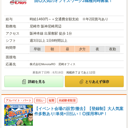
由◎人気のオフィスワーク2職種同時募集！
給与
時給1460円～＋交通費全額支給 ※年2回賞与あり
勤務地
尼崎市 阪神尼崎周辺
アクセス
阪神本線 出屋敷駅 徒歩 1分
シフト
週3日以上 1日6時間以上
時間帯
早朝
朝
昼
夕方
夜
夜勤
面接地
応募先
株式会社MonotaRO 尼崎オフィス
募集終了日時：8月19日
掲載終了まであと12日
詳細を見る
とりあえず保存
アルバイト・パート
日払い
短期
未経験者歓迎
【イベント会場の設営/撤去】【登録制】大人気案
件多数あり!単発×日払い！◎採用率UP！