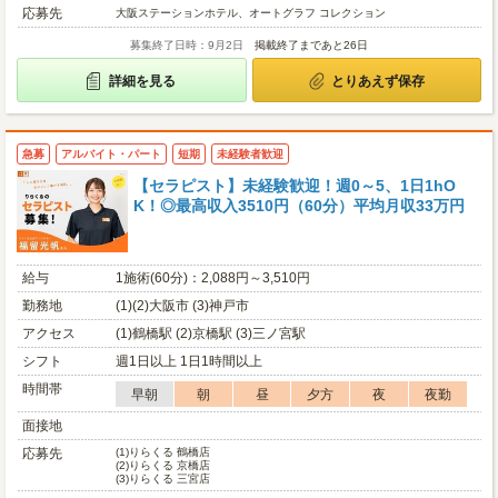
応募先
大阪ステーションホテル、オートグラフ コレクション
募集終了日時：9月2日
掲載終了まであと26日
詳細を見る
とりあえず保存
急募
アルバイト・パート
短期
未経験者歓迎
【セラピスト】未経験歓迎！週0～5、1日1hO
K！◎最高収入3510円（60分）平均月収33万円
給与
1施術(60分)：2,088円～3,510円
勤務地
(1)(2)大阪市 (3)神戸市
アクセス
(1)鶴橋駅 (2)京橋駅 (3)三ノ宮駅
シフト
週1日以上 1日1時間以上
時間帯
早朝
朝
昼
夕方
夜
夜勤
面接地
応募先
(1)
りらくる 鶴橋店
(2)
りらくる 京橋店
(3)
りらくる 三宮店