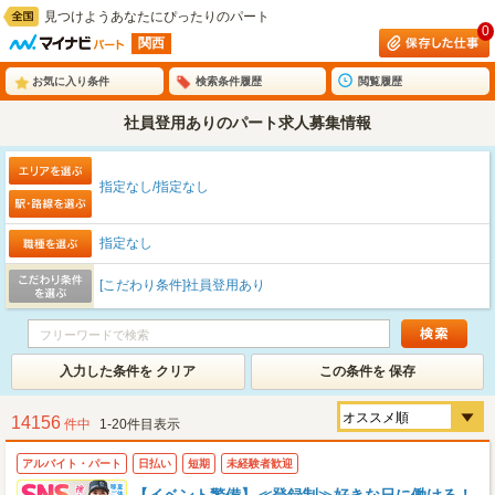
見つけようあなたにぴったりのパート
0
関西
お気に入り条件
検索条件履歴
閲覧履歴
社員登用ありのパート求人募集情報
指定なし/指定なし
指定なし
[こだわり条件]社員登用あり
入力した条件を クリア
この条件を 保存
14156
件中
1-20件目表示
アルバイト・パート
日払い
短期
未経験者歓迎