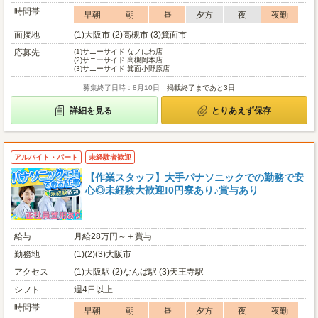
時間帯
早朝
朝
昼
夕方
夜
夜勤
面接地
(1)大阪市 (2)高槻市 (3)箕面市
応募先
(1)
サニーサイド なノにわ店
(2)
サニーサイド 高槻岡本店
(3)
サニーサイド 箕面小野原店
募集終了日時：8月10日
掲載終了まであと3日
詳細を見る
とりあえず保存
アルバイト・パート
未経験者歓迎
【作業スタッフ】大手パナソニックでの勤務で安
心◎未経験大歓迎!0円寮あり♪賞与あり
給与
月給28万円～＋賞与
勤務地
(1)(2)(3)大阪市
アクセス
(1)大阪駅 (2)なんば駅 (3)天王寺駅
シフト
週4日以上
時間帯
早朝
朝
昼
夕方
夜
夜勤