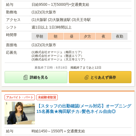
給与
日給9500～1万5000円+交通費支給
勤務地
(1)(2)(3)大阪市
アクセス
(1)大阪駅 (2)大阪難波駅 (3)天王寺駅
シフト
週1日以上 1日3時間以上
時間帯
早朝
朝
昼
夕方
夜
夜勤
面接地
(1)(2)(3)大阪市
応募先
(1)
株式会社オマージュ（梅田エリア）
(2)
株式会社オマージュ（難波エリア）
(3)
株式会社オマージュ（天王寺エリア）
募集終了日時：8月19日
掲載終了まであと12日
詳細を見る
とりあえず保存
アルバイト・パート
未経験者歓迎
【スタッフの出勤確認/メール対応】オープニング
15名募集★梅田駅チカ♪髪色ネイル自由◎
給与
時給1450～1550円＋交通費支給