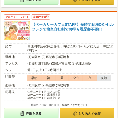
アルバイト・パート
未経験者歓迎
【ベーカリーカフェSTAFF】短時間勤務OK♪セル
フレジで簡単◎社割でお得★履歴書不要!!!
給与
高槻岡本店/武庫之荘店：時給1180円～ なノにわ店：時給12
00円～
勤務地
(1)大阪市 (2)高槻市 (3)尼崎市
アクセス
(1)谷町四丁目駅 (2)摂津富田駅 (3)武庫之荘駅
シフト
週2日以上 1日2時間以上
時間帯
早朝
朝
昼
夕方
夜
夜勤
面接地
(1)大阪市 (2)高槻市 (3)尼崎市
応募先
(1)
サニーサイド なノにわ店
(2)
サニーサイド 高槻岡本店
(3)
サニーサイド 武庫之荘店
募集終了日時：8月10日
掲載終了まであと3日
詳細を見る
とりあえず保存