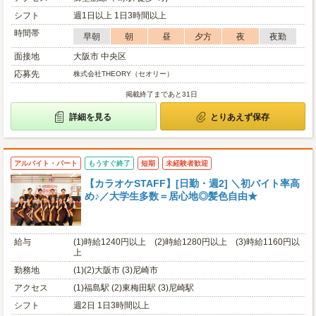
シフト
週1日以上 1日3時間以上
時間帯
早朝
朝
昼
夕方
夜
夜勤
面接地
大阪市 中央区
応募先
株式会社THEORY（セオリー）
掲載終了まであと31日
詳細を見る
とりあえず保存
アルバイト・パート
もうすぐ終了
短期
未経験者歓迎
【カラオケSTAFF】[日勤・週2] ＼初バイト率高
め♪／大学生多数＝居心地◎髪色自由★
給与
(1)時給1240円以上 (2)時給1280円以上 (3)時給1160円以
上
勤務地
(1)(2)大阪市 (3)尼崎市
アクセス
(1)福島駅 (2)東梅田駅 (3)尼崎駅
シフト
週2日 1日3時間以上