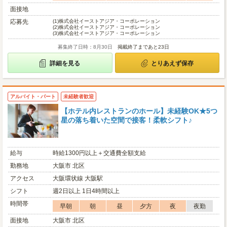
面接地
応募先
(1)
株式会社イーストアジア・コーポレーション
(2)
株式会社イーストアジア・コーポレーション
(3)
株式会社イーストアジア・コーポレーション
募集終了日時：8月30日
掲載終了まであと23日
詳細を見る
とりあえず保存
アルバイト・パート
未経験者歓迎
【ホテル内レストランのホール】未経験OK★5つ
星の落ち着いた空間で接客！柔軟シフト♪
給与
時給1300円以上＋交通費全額支給
勤務地
大阪市 北区
アクセス
大阪環状線 大阪駅
シフト
週2日以上 1日4時間以上
時間帯
早朝
朝
昼
夕方
夜
夜勤
面接地
大阪市 北区