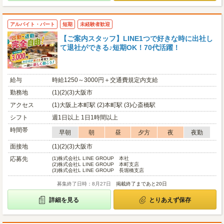
アルバイト・パート
短期
未経験者歓迎
【ご案内スタッフ】LINE1つで好きな時に出社し
て退社ができる♪短期OK！70代活躍！
給与
時給1250～3000円＋交通費規定内支給
勤務地
(1)(2)(3)大阪市
アクセス
(1)大阪上本町駅 (2)本町駅 (3)心斎橋駅
シフト
週1日以上 1日1時間以上
時間帯
早朝
朝
昼
夕方
夜
夜勤
面接地
(1)(2)(3)大阪市
応募先
(1)
株式会社L LINE GROUP 本社
(2)
株式会社L LINE GROUP 本町支店
(3)
株式会社L LINE GROUP 長堀橋支店
募集終了日時：8月27日
掲載終了まであと20日
詳細を見る
とりあえず保存