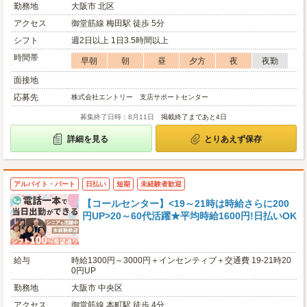
勤務地
大阪市 北区
アクセス
御堂筋線 梅田駅 徒歩 5分
シフト
週2日以上 1日3.5時間以上
時間帯
早朝
朝
昼
夕方
夜
夜勤
面接地
応募先
株式会社エントリー 支店サポートセンター
募集終了日時：8月11日
掲載終了まであと4日
詳細を見る
とりあえず保存
アルバイト・パート
日払い
短期
未経験者歓迎
【コールセンター】<19～21時は時給さらに200
円UP>20～60代活躍★平均時給1600円!日払いOK
給与
時給1300円～3000円＋インセンティブ＋交通費 19-21時20
0円UP
勤務地
大阪市 中央区
アクセス
御堂筋線 本町駅 徒歩 4分