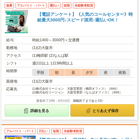
急募
アルバイト・パート
週払い
短期
未経験者歓迎
【電話アンケート】《人気のコールセンター》時
給最大3000円♪スピード採用♪週払いOK！
給与
時給1400～3000円＋交通費
勤務地
(1)(2)大阪市
アクセス
(1)梅田駅 (2)なんば駅
シフト
週2日以上 1日3時間以上
時間帯
早朝
朝
昼
夕方
夜
夜勤
面接地
(1)(2)大阪市
応募先
(1)
株式会社リージョン 大阪営業部（梅田オフィス）［666］
(2)
株式会社リージョン 大阪営業部（なんばオフィス）［999］
募集終了日時：8月10日
掲載終了まであと3日
詳細を見る
とりあえず保存
アルバイト・パート
日払い
短期
未経験者歓迎