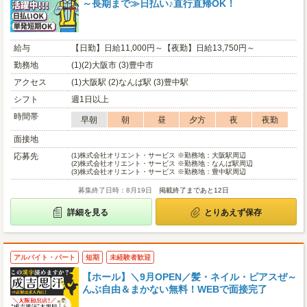
～長期まで≫日払い♪直行直帰OK！
給与
【日勤】日給11,000円～【夜勤】日給13,750円～
勤務地
(1)(2)大阪市 (3)豊中市
アクセス
(1)大阪駅 (2)なんば駅 (3)豊中駅
シフト
週1日以上
時間帯
早朝
朝
昼
夕方
夜
夜勤
面接地
応募先
(1)
株式会社オリエント・サービス ※勤務地：大阪駅周辺
(2)
株式会社オリエント・サービス ※勤務地：なんば駅周辺
(3)
株式会社オリエント・サービス ※勤務地：豊中駅周辺
募集終了日時：8月19日
掲載終了まであと12日
詳細を見る
とりあえず保存
アルバイト・パート
短期
未経験者歓迎
【ホール】＼9月OPEN／髪・ネイル・ピアスぜ～
んぶ自由＆まかない無料！WEBで面接完了