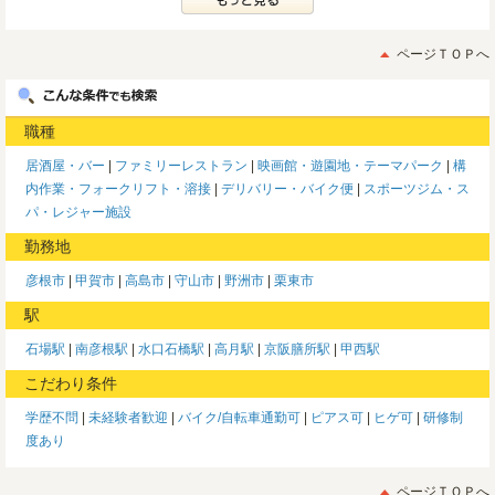
ページＴＯＰへ
職種
居酒屋・バー
ファミリーレストラン
映画館・遊園地・テーマパーク
構
内作業・フォークリフト・溶接
デリバリー・バイク便
スポーツジム・ス
パ・レジャー施設
勤務地
彦根市
甲賀市
高島市
守山市
野洲市
栗東市
駅
石場駅
南彦根駅
水口石橋駅
高月駅
京阪膳所駅
甲西駅
こだわり条件
学歴不問
未経験者歓迎
バイク/自転車通勤可
ピアス可
ヒゲ可
研修制
度あり
ページＴＯＰへ