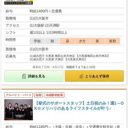
給与
時給1400円＋交通費
勤務地
(1)(2)大阪市
アクセス
(1)大阪駅 (2)天満駅
シフト
週1日以上 1日3時間以上
時間帯
早朝
朝
昼
夕方
夜
夜勤
面接地
(1)(2)大阪市
応募先
(1)
成吉思汗 大黒屋 梅田お初天神店 【大黒屋梅田お初天神店】
(2)
成吉思汗 大黒屋 天満店 【大黒屋天満店】
募集終了日時：8月17日
掲載終了まであと10日
詳細を見る
とりあえず保存
アルバイト・パート
短期
未経験者歓迎
【挙式のサポートスタッフ】土日祝のみ！週1～O
K☆メリハリのあるライフスタイルが叶う♪
給与
時給1185円～（大阪・京都・奈良）＋交通費全額支給（規