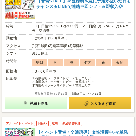
【警備STAFF】≪登録制≫急に予定が空いた日も
チャンス★LINEで連絡⇒即シフト＆即収入◎
給与
［1］日給9500～1万2000円 ［2］日給1万1750～1万4375
円＋交通費
勤務地
(1)大津市 (2)(3)草津市
アクセス
(1)石山駅 (2)南草津駅 (3)草津駅
シフト
週1日以上
時間帯
早朝
朝
昼
夕方
夜
夜勤
面接地
(1)(2)(3)草津市
応募先
(1)
有限会社レークサイドガード/石山エリア
(2)
有限会社レークサイドガード/南草津エリア
(3)
有限会社レークサイドガード/草津エリア
募集終了日時：8月18日
掲載終了まであと11日
詳細を見る
とりあえず保存
アルバイト・パート
日払い
短期
未経験者歓迎
【イベント警備・交通誘導】女性活躍中♪≪単発