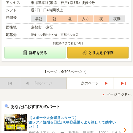
アクセス
東海道本線(米原－神戸) 京都駅 徒歩 6分
シフト
週2日 1日4時間以上
時間帯
早朝
朝
昼
夕方
夜
夜勤
面接地
京都市 下京区
応募先
博多もつ鍋おおやま 京都ポルタ店
掲載終了まであと34日
詳細を見る
とりあえず保存
1ページ（全708ページ中）
前のページ
次のページ
最
最
初
後
ページＴＯＰへ
へ
へ
あなたにおすすめのパート
【スポーツ大会運営スタッフ】
激レア／短期＆日払いOK◎昼働くより涼しくて効率い
い！？
株式会社アルバクルー 勤務地：豊田市 【001】【その