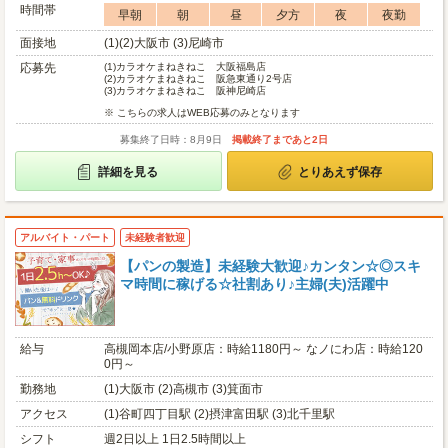
時間帯
早朝
朝
昼
夕方
夜
夜勤
面接地
(1)(2)大阪市 (3)尼崎市
応募先
(1)
カラオケまねきねこ 大阪福島店
(2)
カラオケまねきねこ 阪急東通り2号店
(3)
カラオケまねきねこ 阪神尼崎店
※ こちらの求人はWEB応募のみとなります
募集終了日時：8月9日
掲載終了まであと2日
詳細を見る
とりあえず保存
アルバイト・パート
未経験者歓迎
【パンの製造】未経験大歓迎♪カンタン☆◎スキ
マ時間に稼げる☆社割あり♪主婦(夫)活躍中
給与
高槻岡本店/小野原店：時給1180円～ なノにわ店：時給120
0円～
勤務地
(1)大阪市 (2)高槻市 (3)箕面市
アクセス
(1)谷町四丁目駅 (2)摂津富田駅 (3)北千里駅
シフト
週2日以上 1日2.5時間以上