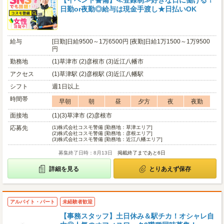
【イベント警備】≪登録制≫好きな日に働ける！
日勤or夜勤◎給与は現金手渡し★日払いOK
給与
[日勤]日給9500～1万6500円 [夜勤]日給1万1500～1万9500
円
勤務地
(1)草津市 (2)彦根市 (3)近江八幡市
アクセス
(1)草津駅 (2)彦根駅 (3)近江八幡駅
シフト
週1日以上
時間帯
早朝
朝
昼
夕方
夜
夜勤
面接地
(1)(3)草津市 (2)彦根市
応募先
(1)
株式会社コスモ警備 [勤務地：草津エリア]
(2)
株式会社コスモ警備 [勤務地：彦根エリア]
(3)
株式会社コスモ警備 [勤務地：近江八幡エリア]
募集終了日時：8月13日
掲載終了まであと6日
詳細を見る
とりあえず保存
アルバイト・パート
未経験者歓迎
【事務スタッフ】土日休み＆駅チカ！オシャレ自