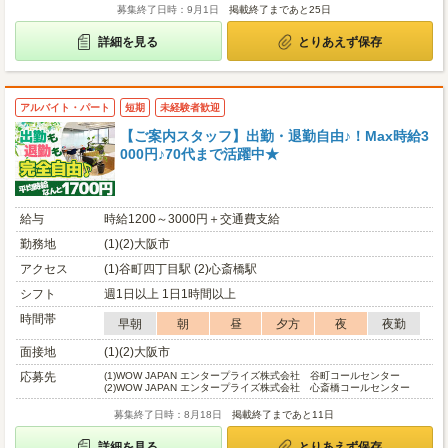
募集終了日時：9月1日
掲載終了まであと25日
詳細を見る
とりあえず保存
アルバイト・パート
短期
未経験者歓迎
【ご案内スタッフ】出勤・退勤自由♪！Max時給3
000円♪70代まで活躍中★
給与
時給1200～3000円＋交通費支給
勤務地
(1)(2)大阪市
アクセス
(1)谷町四丁目駅 (2)心斎橋駅
シフト
週1日以上 1日1時間以上
時間帯
早朝
朝
昼
夕方
夜
夜勤
面接地
(1)(2)大阪市
応募先
(1)
WOW JAPAN エンタープライズ株式会社 谷町コールセンター
(2)
WOW JAPAN エンタープライズ株式会社 心斎橋コールセンター
募集終了日時：8月18日
掲載終了まであと11日
詳細を見る
とりあえず保存