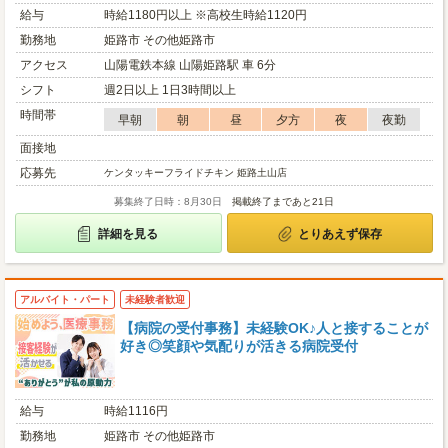
給与
時給1180円以上 ※高校生時給1120円
勤務地
姫路市 その他姫路市
アクセス
山陽電鉄本線 山陽姫路駅 車 6分
シフト
週2日以上 1日3時間以上
時間帯
早朝
朝
昼
夕方
夜
夜勤
面接地
応募先
ケンタッキーフライドチキン 姫路土山店
募集終了日時：8月30日
掲載終了まであと21日
詳細を見る
とりあえず保存
アルバイト・パート
未経験者歓迎
【病院の受付事務】未経験OK♪人と接することが
好き◎笑顔や気配りが活きる病院受付
給与
時給1116円
勤務地
姫路市 その他姫路市