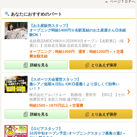
ページＴＯＰへ
へ
へ
あなたにおすすめのパート
【お土産販売スタッフ】
オープニング時給1400円☆名駅直結のお土産屋さん◎未経
験OK！
名鉄商店MEICHIKA※2026年9月オープン【名駅東口（桜
通口）】近鉄名古屋線 近鉄名古屋駅など
オープニング：時給1400円 通常：時給1200円～＋交通
費全額支給
詳細を見る
とりあえず保存
【スポーツ大会運営スタッフ】
激レア／短期＆日払いOK◎昼働くより涼しくて効率い
い！？
株式会社アルバクルー 勤務地：豊田市 【001】【その
他豊田市】名鉄三河線 越戸駅など
時給1500～1875円以上＋交通費
詳細を見る
とりあえず保存
【ロピアスタッフ】
10月中旬オープン予定♪オープニングスタッフ募集☆週2～