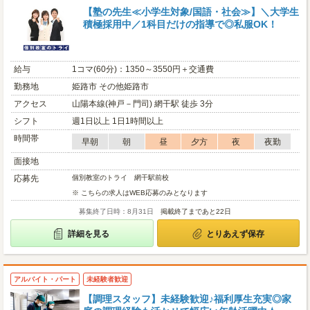
【塾の先生≪小学生対象/国語・社会≫】＼大学生
積極採用中／1科目だけの指導で◎私服OK！
給与
1コマ(60分)：1350～3550円＋交通費
勤務地
姫路市 その他姫路市
アクセス
山陽本線(神戸－門司) 網干駅 徒歩 3分
シフト
週1日以上 1日1時間以上
時間帯
早朝
朝
昼
夕方
夜
夜勤
面接地
応募先
個別教室のトライ 網干駅前校
※ こちらの求人はWEB応募のみとなります
募集終了日時：8月31日
掲載終了まであと22日
詳細を見る
とりあえず保存
アルバイト・パート
未経験者歓迎
【調理スタッフ】未経験歓迎♪福利厚生充実◎家