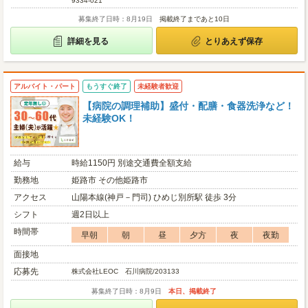
9334-021
募集終了日時：8月19日
掲載終了まであと10日
詳細を見る
とりあえず保存
アルバイト・パート
もうすぐ終了
未経験者歓迎
【病院の調理補助】盛付・配膳・食器洗浄など！
未経験OK！
給与
時給1150円 別途交通費全額支給
勤務地
姫路市 その他姫路市
アクセス
山陽本線(神戸－門司) ひめじ別所駅 徒歩 3分
シフト
週2日以上
時間帯
早朝
朝
昼
夕方
夜
夜勤
面接地
応募先
株式会社LEOC 石川病院/203133
募集終了日時：8月9日
本日、掲載終了