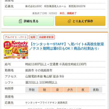
面接地
応募先
株式会社LEOC 特別養護老人ホーム 香照苑/202378
募集終了日時：8月9日
本日、掲載終了
詳細を見る
とりあえず保存
アルバイト・パート
短期
未経験者歓迎
【ケンタッキーSTAFF】＼初バイト&高校生歓迎
／テスト期間は週0日もOK！商品の社割あり♪
給与
時給1180円以上＋交通費 ※高校生時給1130円
勤務地
姫路市 その他姫路市
アクセス
山陽電鉄本線 亀山駅 徒歩 9分
シフト
週2日以上 1日3時間以上
時間帯
早朝
朝
昼
夕方
夜
夜勤
面接地
応募先
ケンタッキーフライドチキン 姫路南店