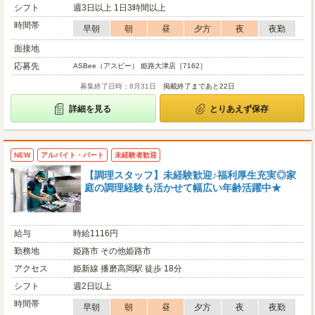
シフト
週3日以上 1日3時間以上
時間帯
早朝
朝
昼
夕方
夜
夜勤
面接地
応募先
ASBee（アスビー） 姫路大津店［7162］
募集終了日時：8月31日
掲載終了まであと22日
詳細を見る
とりあえず保存
NEW
アルバイト・パート
未経験者歓迎
【調理スタッフ】未経験歓迎♪福利厚生充実◎家
庭の調理経験も活かせて幅広い年齢活躍中★
給与
時給1116円
勤務地
姫路市 その他姫路市
アクセス
姫新線 播磨高岡駅 徒歩 18分
シフト
週2日以上
時間帯
早朝
朝
昼
夕方
夜
夜勤