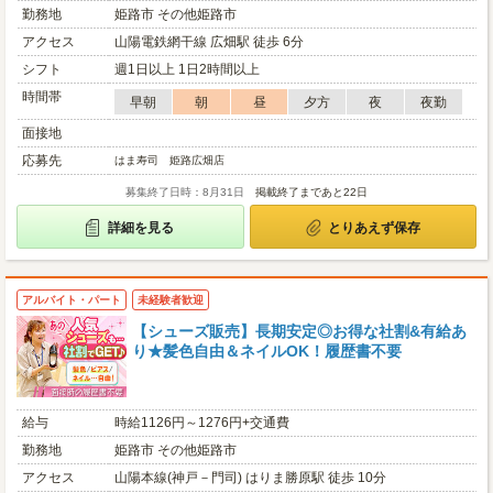
勤務地
姫路市 その他姫路市
アクセス
山陽電鉄網干線 広畑駅 徒歩 6分
シフト
週1日以上 1日2時間以上
時間帯
早朝
朝
昼
夕方
夜
夜勤
面接地
応募先
はま寿司 姫路広畑店
募集終了日時：8月31日
掲載終了まであと22日
詳細を見る
とりあえず保存
アルバイト・パート
未経験者歓迎
【シューズ販売】長期安定◎お得な社割&有給あ
り★髪色自由＆ネイルOK！履歴書不要
給与
時給1126円～1276円+交通費
勤務地
姫路市 その他姫路市
アクセス
山陽本線(神戸－門司) はりま勝原駅 徒歩 10分