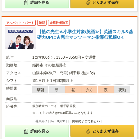
詳細を見る
とりあえず保存
アルバイト・パート
短期
未経験者歓迎
【塾の先生≪小学生対象/英語≫】英語スキル&基
礎力UPに★完全マンツーマン指導◎私服OK
給与
1コマ(60分)：1350～3550円＋交通費
勤務地
姫路市 その他姫路市
アクセス
山陽本線(神戸－門司) 網干駅 徒歩 3分
シフト
週1日以上 1日1時間以上
時間帯
早朝
朝
昼
夕方
夜
夜勤
面接地
応募先
個別教室のトライ 網干駅前校
※ こちらの求人はWEB応募のみとなります
募集終了日時：8月31日
掲載終了まであと22日
詳細を見る
とりあえず保存