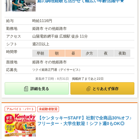
庭の調理経験も活かせて幅広い年齢活躍中★
給与
時給1116円
勤務地
姫路市 その他姫路市
アクセス
山陽電鉄網干線 広畑駅 徒歩 11分
シフト
週2日以上
時間帯
早朝
朝
昼
夕方
夜
夜勤
面接地
姫路市 その他姫路市
応募先
ツクイ姫路正門通（デイサービス）
募集終了日時：8月31日
掲載終了まであと22日
詳細を見る
とりあえず保存
アルバイト・パート
未経験者歓迎
【ケンタッキーSTAFF】社割で全商品30%オフ♪
フリーター・大学生歓迎！シフト週0もOK◎