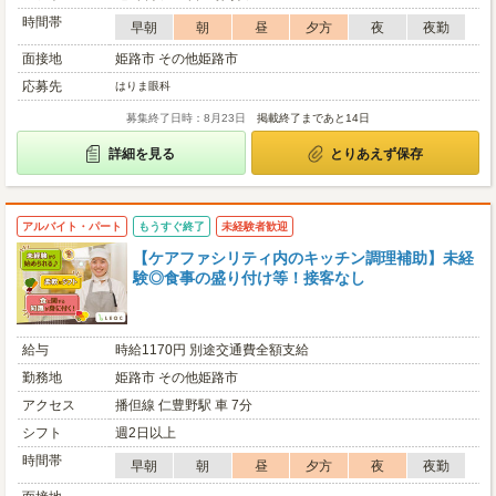
時間帯
早朝
朝
昼
夕方
夜
夜勤
面接地
姫路市 その他姫路市
応募先
はりま眼科
募集終了日時：8月23日
掲載終了まであと14日
詳細を見る
とりあえず保存
アルバイト・パート
もうすぐ終了
未経験者歓迎
【ケアファシリティ内のキッチン調理補助】未経
験◎食事の盛り付け等！接客なし
給与
時給1170円 別途交通費全額支給
勤務地
姫路市 その他姫路市
アクセス
播但線 仁豊野駅 車 7分
シフト
週2日以上
時間帯
早朝
朝
昼
夕方
夜
夜勤