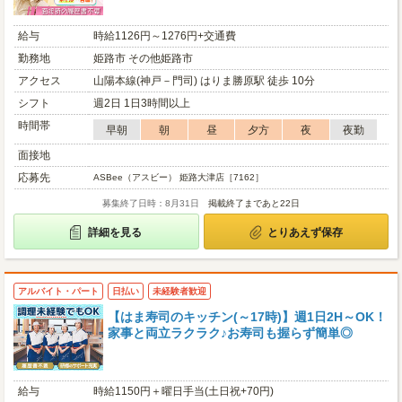
給与
時給1126円～1276円+交通費
勤務地
姫路市 その他姫路市
アクセス
山陽本線(神戸－門司) はりま勝原駅 徒歩 10分
シフト
週2日 1日3時間以上
時間帯
早朝
朝
昼
夕方
夜
夜勤
面接地
応募先
ASBee（アスビー） 姫路大津店［7162］
募集終了日時：8月31日
掲載終了まであと22日
詳細を見る
とりあえず保存
アルバイト・パート
日払い
未経験者歓迎
【はま寿司のキッチン(～17時)】週1日2H～OK！
家事と両立ラクラク♪お寿司も握らず簡単◎
給与
時給1150円＋曜日手当(土日祝+70円)