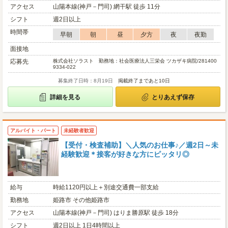
アクセス
山陽本線(神戸－門司) 網干駅 徒歩 11分
シフト
週2日以上
時間帯
早朝
朝
昼
夕方
夜
夜勤
面接地
応募先
株式会社ソラスト 勤務地：社会医療法人三栄会 ツカザキ病院/281400
9334-022
募集終了日時：8月19日
掲載終了まであと10日
詳細を見る
とりあえず保存
アルバイト・パート
未経験者歓迎
【受付・検査補助】＼人気のお仕事♪／週2日～未
経験歓迎＊接客が好きな方にピッタリ◎
給与
時給1120円以上＋別途交通費一部支給
勤務地
姫路市 その他姫路市
アクセス
山陽本線(神戸－門司) はりま勝原駅 徒歩 18分
シフト
週2日以上 1日4時間以上