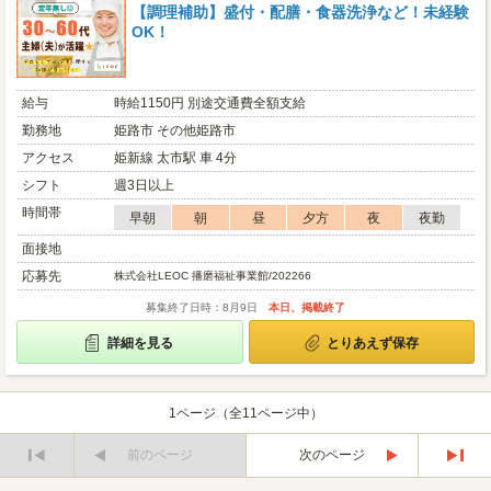
【調理補助】盛付・配膳・食器洗浄など！未経験
OK！
給与
時給1150円 別途交通費全額支給
勤務地
姫路市 その他姫路市
アクセス
姫新線 太市駅 車 4分
シフト
週3日以上
時間帯
早朝
朝
昼
夕方
夜
夜勤
面接地
応募先
株式会社LEOC 播磨福祉事業館/202266
募集終了日時：8月9日
本日、掲載終了
詳細を見る
とりあえず保存
1ページ（全11ページ中）
前のページ
次のページ
最
最
初
後