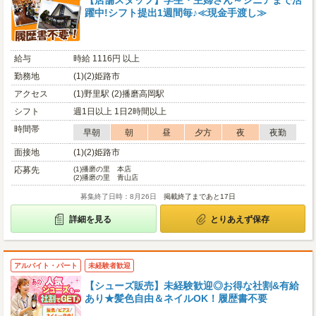
【店舗スタッフ】学生・主婦さん～シニアまで活
躍中!シフト提出1週間毎♪≪現金手渡し≫
給与
時給 1116円 以上
勤務地
(1)(2)姫路市
アクセス
(1)野里駅 (2)播磨高岡駅
シフト
週1日以上 1日2時間以上
時間帯
早朝
朝
昼
夕方
夜
夜勤
面接地
(1)(2)姫路市
応募先
(1)
播磨の里 本店
(2)
播磨の里 青山店
募集終了日時：8月26日
掲載終了まであと17日
詳細を見る
とりあえず保存
アルバイト・パート
未経験者歓迎
【シューズ販売】未経験歓迎◎お得な社割&有給
あり★髪色自由＆ネイルOK！履歴書不要