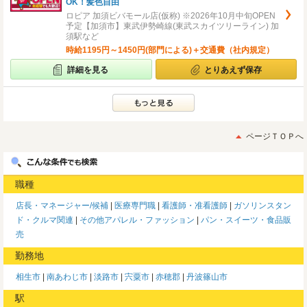
OK！髪色自由
ロピア 加須ビバモール店(仮称) ※2026年10月中旬OPEN
予定【加須市】東武伊勢崎線(東武スカイツリーライン) 加
須駅など
時給1195円～1450円(部門による)＋交通費（社内規定）
詳細を見る
とりあえず保存
ページＴＯＰへ
職種
店長・マネージャー/候補
医療専門職
看護師・准看護師
ガソリンスタン
ド・クルマ関連
その他アパレル・ファッション
パン・スイーツ・食品販
売
勤務地
相生市
南あわじ市
淡路市
宍粟市
赤穂郡
丹波篠山市
駅