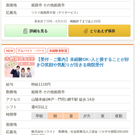
面接地
姫路市 その他姫路市
応募先
ツクイ姫路西今宿（デイサービス）
募集終了日時：8月31日
掲載終了まであと22日
詳細を見る
とりあえず保存
NEW
アルバイト・パート
未経験者歓迎
【受付・ご案内】未経験OK♪人と接することが好
き◎笑顔や気配りが活きる病院受付
給与
時給1116円
勤務地
姫路市 その他姫路市
アクセス
山陽本線(神戸－門司) 網干駅 徒歩 14分
シフト
週4日以上
時間帯
早朝
朝
昼
夕方
夜
夜勤
面接地
応募先
株式会社ソラスト 勤務地：社会医療法人三栄会 ツカザキ病院/281400