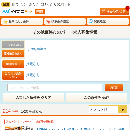
見つけようあなたにぴったりのパート
0
関西
お気に入り条件
検索条件履歴
閲覧履歴
その他姫路市のパート求人募集情報
その他姫路市
指定なし
指定なし
入力した条件を クリア
この条件を 保存
214
件中
1-20件目表示
アルバイト・パート
未経験者歓迎