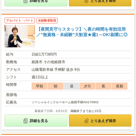
詳細を見る
とりあえず保存
アルバイト・パート
未経験者歓迎
【夜間見守りスタッフ】＼夜の時間を有効活用
／"無資格・未経験"大歓迎★週1～OK!副業に◎
給与
日給1万7385円
勤務地
姫路市 その他姫路市
アクセス
山陽電鉄本線 手柄駅 徒歩 9分
シフト
週1日以上
時間帯
早朝
朝
昼
夕方
夜
夜勤
面接地
応募先
ソーシャルインクルーホーム姫路手柄/54170902
募集終了日時：8月31日
掲載終了まであと22日
詳細を見る
とりあえず保存