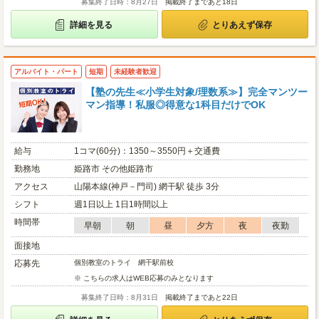
募集終了日時：8月27日
掲載終了まであと18日
詳細を見る
とりあえず保存
アルバイト・パート
短期
未経験者歓迎
【塾の先生≪小学生対象/理数系≫】完全マンツー
マン指導！私服◎得意な1科目だけでOK
給与
1コマ(60分)：1350～3550円＋交通費
勤務地
姫路市 その他姫路市
アクセス
山陽本線(神戸－門司) 網干駅 徒歩 3分
シフト
週1日以上 1日1時間以上
時間帯
早朝
朝
昼
夕方
夜
夜勤
面接地
応募先
個別教室のトライ 網干駅前校
※ こちらの求人はWEB応募のみとなります
募集終了日時：8月31日
掲載終了まであと22日