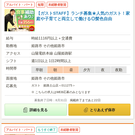
アルバイト・パート
短期
未経験者歓迎
【ガストSTAFF】ランチ募集★人気のガスト！家
庭や子育てと両立して働ける◎髪色自由
給与
時給1116円以上＋交通費
勤務地
姫路市 その他姫路市
アクセス
山陽電鉄本線 山陽姫路駅
シフト
週1日以上 1日2時間以上
時間帯
早朝
朝
昼
夕方
夜
夜勤
面接地
姫路市 その他姫路市
応募先
ガスト 姫路土山店＜011275＞
※ こちらの求人はWEB応募のみとなります
募集終了日時：8月31日
掲載終了まであと22日
詳細を見る
とりあえず保存
アルバイト・パート
もうすぐ終了
未経験者歓迎