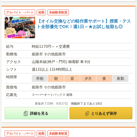
アルバイト・パート
短期
未経験者歓迎
【オイル交換などの軽作業サポート】授業・テス
ト全部優先でOK！週1日～★お試し短期も◎
給与
時給1170円～＋交通費
勤務地
姫路市 その他姫路市
アクセス
山陽本線(神戸－門司) 御着駅 車 6分
シフト
週1日以上 1日4時間以上
時間帯
早朝
朝
昼
夕方
夜
夜勤
面接地
姫路市 その他姫路市
応募先
スーパーオートバックス 姫路
募集終了日時：8月27日
掲載終了まであと18日
詳細を見る
とりあえず保存
アルバイト・パート
短期
未経験者歓迎