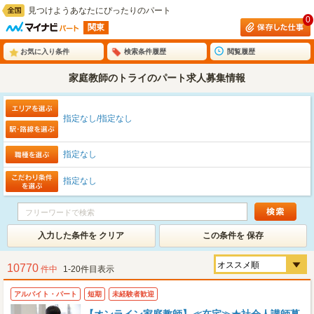
見つけようあなたにぴったりのパート
0
関東
お気に入り条件
検索条件履歴
閲覧履歴
家庭教師のトライのパート求人募集情報
指定なし/指定なし
指定なし
指定なし
入力した条件を クリア
この条件を 保存
10770
件中
1-20件目表示
アルバイト・パート
短期
未経験者歓迎