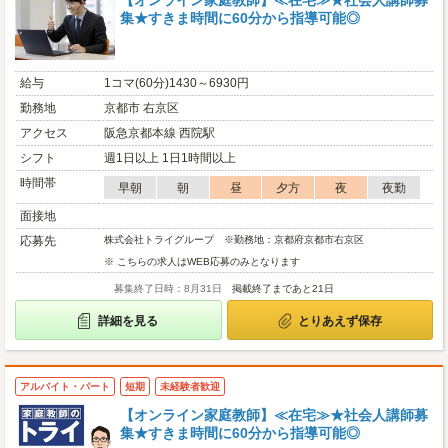
【オンライン家庭教師】≪在宅≫★社会人講師募
集★すきま時間に60分から指導可能◎
給与
1コマ(60分)1430～6930円
勤務地
京都市 右京区
アクセス
阪急京都本線 西院駅
シフト
週1日以上 1日1時間以上
時間帯
早朝
朝
昼
夕方
夜
夜勤
面接地
応募先
株式会社トライグループ ※勤務地：京都府京都市右京区
※ こちらの求人はWEB応募のみとなります
募集終了日時：8月31日
掲載終了まであと21日
詳細を見る
とりあえず保存
アルバイト・パート
短期
未経験者歓迎
【オンライン家庭教師】≪在宅≫★社会人講師募
集★すきま時間に60分から指導可能◎