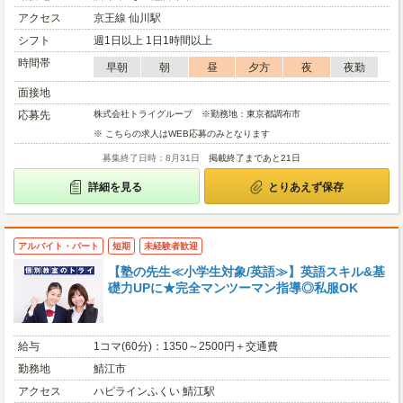
アクセス
京王線 仙川駅
シフト
週1日以上 1日1時間以上
時間帯
早朝
朝
昼
夕方
夜
夜勤
面接地
応募先
株式会社トライグループ ※勤務地：東京都調布市
※ こちらの求人はWEB応募のみとなります
募集終了日時：8月31日
掲載終了まであと21日
詳細を見る
とりあえず保存
アルバイト・パート
短期
未経験者歓迎
【塾の先生≪小学生対象/英語≫】英語スキル&基
礎力UPに★完全マンツーマン指導◎私服OK
給与
1コマ(60分)：1350～2500円＋交通費
勤務地
鯖江市
アクセス
ハピラインふくい 鯖江駅