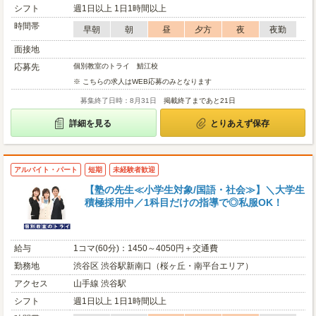
シフト
週1日以上 1日1時間以上
時間帯
早朝
朝
昼
夕方
夜
夜勤
面接地
応募先
個別教室のトライ 鯖江校
※ こちらの求人はWEB応募のみとなります
募集終了日時：8月31日
掲載終了まであと21日
詳細を見る
とりあえず保存
アルバイト・パート
短期
未経験者歓迎
【塾の先生≪小学生対象/国語・社会≫】＼大学生
積極採用中／1科目だけの指導で◎私服OK！
給与
1コマ(60分)：1450～4050円＋交通費
勤務地
渋谷区 渋谷駅新南口（桜ヶ丘・南平台エリア）
アクセス
山手線 渋谷駅
シフト
週1日以上 1日1時間以上