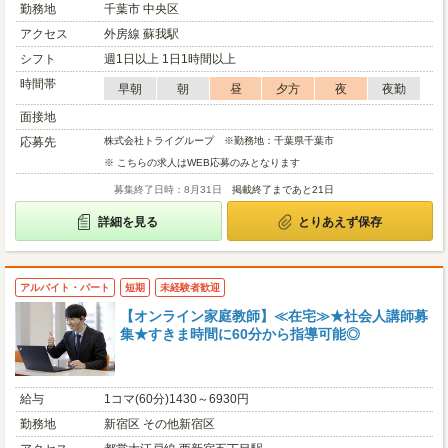
勤務地
千葉市 中央区
アクセス
外房線 蘇我駅
シフト
週1日以上 1日1時間以上
時間帯
早朝
朝
昼
夕方
夜
夜勤
面接地
応募先
株式会社トライグループ ※勤務地：千葉県千葉市
※ こちらの求人はWEB応募のみとなります
募集終了日時：8月31日
掲載終了まであと21日
詳細を見る
とりあえず保存
アルバイト・パート
短期
未経験者歓迎
【オンライン家庭教師】≪在宅≫★社会人講師募
集★すきま時間に60分から指導可能◎
給与
1コマ(60分)1430～6930円
勤務地
新宿区 その他新宿区