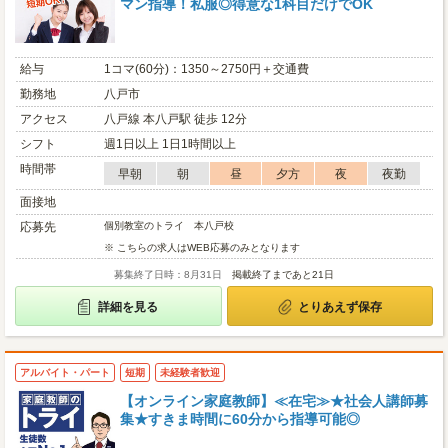
マン指導！私服◎得意な1科目だけでOK
給与
1コマ(60分)：1350～2750円＋交通費
勤務地
八戸市
アクセス
八戸線 本八戸駅 徒歩 12分
シフト
週1日以上 1日1時間以上
時間帯
早朝
朝
昼
夕方
夜
夜勤
面接地
応募先
個別教室のトライ 本八戸校
※ こちらの求人はWEB応募のみとなります
募集終了日時：8月31日
掲載終了まであと21日
詳細を見る
とりあえず保存
アルバイト・パート
短期
未経験者歓迎
【オンライン家庭教師】≪在宅≫★社会人講師募
集★すきま時間に60分から指導可能◎