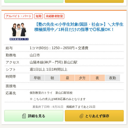
アルバイト・パート
短期
未経験者歓迎
【塾の先生≪小学生対象/国語・社会≫】＼大学生
積極採用中／1科目だけの指導で◎私服OK！
給与
1コマ(60分)：1250～2650円＋交通費
勤務地
山口市
アクセス
山陽本線(神戸－門司) 新山口駅
シフト
週1日以上 1日1時間以上
時間帯
早朝
朝
昼
夕方
夜
夜勤
面接地
応募先
個別教室のトライ 新山口駅前校
※ こちらの求人はWEB応募のみとなります
募集終了日時：8月31日
掲載終了まであと21日
詳細を見る
とりあえず保存