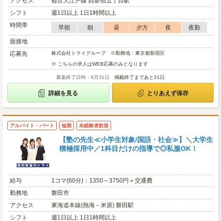
アクセス
都営大江戸線 西新宿五丁目駅
シフト
週1日以上 1日1時間以上
時間帯
早朝
朝
昼
夕方
夜
夜勤
面接地
応募先
株式会社トライグループ ※勤務地：東京都新宿区
※ こちらの求人はWEB応募のみとなります
募集終了日時：8月31日
掲載終了まであと21日
詳細を見る
とりあえず保存
アルバイト・パート
短期
未経験者歓迎
【塾の先生≪小学生対象/国語・社会≫】＼大学生
積極採用中／1科目だけの指導で◎私服OK！
給与
1コマ(60分)：1350～3750円＋交通費
勤務地
磐田市
アクセス
東海道本線(熱海－米原) 磐田駅
シフト
週1日以上 1日1時間以上