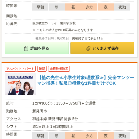
時間帯
早朝
朝
昼
夕方
夜
夜勤
面接地
応募先
個別教室のトライ 磐田駅前校
※ こちらの求人はWEB応募のみとなります
募集終了日時：8月31日
掲載終了まであと21日
詳細を見る
とりあえず保存
アルバイト・パート
短期
未経験者歓迎
【塾の先生≪小学生対象/理数系≫】完全マンツー
マン指導！私服◎得意な1科目だけでOK
給与
1コマ(60分)：1350～3750円＋交通費
勤務地
新発田市
アクセス
羽越本線 新発田駅 徒歩 5分
シフト
週1日以上 1日1時間以上
時間帯
早朝
朝
昼
夕方
夜
夜勤