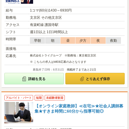
給与
1コマ(60分)1430～6930円
勤務地
文京区 その他文京区
アクセス
有楽町線 護国寺駅
シフト
週1日以上 1日1時間以上
時間帯
早朝
朝
昼
夕方
夜
夜勤
面接地
応募先
株式会社トライグループ ※勤務地：東京都文京区
※ こちらの求人はWEB応募のみとなります
募集終了日時：8月31日
掲載終了まであと21日
詳細を見る
とりあえず保存
アルバイト・パート
短期
未経験者歓迎
【オンライン家庭教師】≪在宅≫★社会人講師募
集★すきま時間に60分から指導可能◎