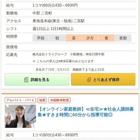
給与
1コマ(60分)1430～6930円
勤務地
中郡 二宮町
アクセス
東海道本線(東京－熱海) 二宮駅
シフト
週1日以上 1日1時間以上
時間帯
早朝
朝
昼
夕方
夜
夜勤
面接地
応募先
株式会社トライグループ ※勤務地：神奈川県中郡
※ こちらの求人はWEB応募のみとなります
募集終了日時：8月31日
掲載終了まであと21日
詳細を見る
とりあえず保存
アルバイト・パート
短期
未経験者歓迎
【オンライン家庭教師】≪在宅≫★社会人講師募
集★すきま時間に60分から指導可能◎
給与
1コマ(60分)1430～6930円