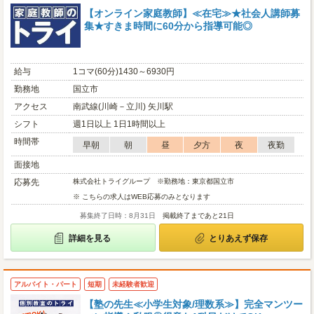
【オンライン家庭教師】≪在宅≫★社会人講師募
集★すきま時間に60分から指導可能◎
給与
1コマ(60分)1430～6930円
勤務地
国立市
アクセス
南武線(川崎－立川) 矢川駅
シフト
週1日以上 1日1時間以上
時間帯
早朝
朝
昼
夕方
夜
夜勤
面接地
応募先
株式会社トライグループ ※勤務地：東京都国立市
※ こちらの求人はWEB応募のみとなります
募集終了日時：8月31日
掲載終了まであと21日
詳細を見る
とりあえず保存
アルバイト・パート
短期
未経験者歓迎
【塾の先生≪小学生対象/理数系≫】完全マンツー