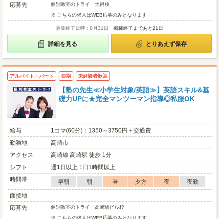
応募先
個別教室のトライ 土呂校
※ こちらの求人はWEB応募のみとなります
募集終了日時：8月31日
掲載終了まであと21日
詳細を見る
とりあえず保存
アルバイト・パート
短期
未経験者歓迎
【塾の先生≪小学生対象/英語≫】英語スキル&基
礎力UPに★完全マンツーマン指導◎私服OK
給与
1コマ(60分)：1350～3750円＋交通費
勤務地
高崎市
アクセス
高崎線 高崎駅 徒歩 1分
シフト
週1日以上 1日1時間以上
時間帯
早朝
朝
昼
夕方
夜
夜勤
面接地
応募先
個別教室のトライ 高崎駅ビル校
※ こちらの求人はWEB応募のみとなります