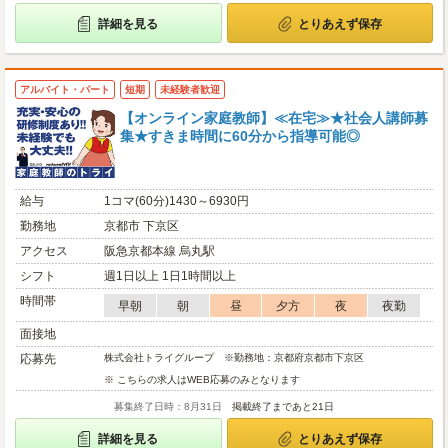
詳細を見る
とりあえず保存
アルバイト・パート
短期
未経験者歓迎
【オンライン家庭教師】≪在宅≫★社会人講師募
集★すきま時間に60分から指導可能◎
給与
1コマ(60分)1430～6930円
勤務地
京都市 下京区
アクセス
阪急京都本線 烏丸駅
シフト
週1日以上 1日1時間以上
時間帯
早朝
朝
昼
夕方
夜
夜勤
面接地
応募先
株式会社トライグループ ※勤務地：京都府京都市下京区
※ こちらの求人はWEB応募のみとなります
募集終了日時：8月31日
掲載終了まであと21日
詳細を見る
とりあえず保存