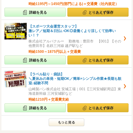
時給1195円～1450円(部門による)＋交通費（社内規定）
詳細を見る
とりあえず保存
【スポーツ大会運営スタッフ】
激レア／短期＆日払いOK◎昼働くより涼しくて効率い
い！？
株式会社アルバクルー 勤務地：豊田市 【001】【その
他豊田市】名鉄三河線 越戸駅など
時給1500～1875円以上＋交通費
詳細を見る
とりあえず保存
【ラベル貼り・袋詰】
＼夏休みの単発・短期OK／簡単×シンプル作業★長期も歓
迎♪経験不問
山崎製パン株式会社 安城工場｜001【三河安城駅周辺】東
海道新幹線 三河安城駅など
時給1210円＋交通費支給
詳細を見る
とりあえず保存