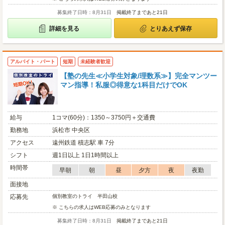
募集終了日時：8月31日
掲載終了まであと21日
詳細を見る
とりあえず保存
アルバイト・パート
短期
未経験者歓迎
【塾の先生≪小学生対象/理数系≫】完全マンツー
マン指導！私服◎得意な1科目だけでOK
給与
1コマ(60分)：1350～3750円＋交通費
勤務地
浜松市 中央区
アクセス
遠州鉄道 積志駅 車 7分
シフト
週1日以上 1日1時間以上
時間帯
早朝
朝
昼
夕方
夜
夜勤
面接地
応募先
個別教室のトライ 半田山校
※ こちらの求人はWEB応募のみとなります
募集終了日時：8月31日
掲載終了まであと21日