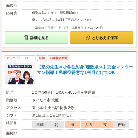
面接地
応募先
個別教室のトライ 新発田駅前校
※ こちらの求人はWEB応募のみとなります
募集終了日時：8月31日
掲載終了まであと21日
詳細を見る
とりあえず保存
アルバイト・パート
短期
未経験者歓迎
【塾の先生≪小学生対象/理数系≫】完全マンツー
マン指導！私服◎得意な1科目だけでOK
給与
1コマ(60分)：1450～4050円＋交通費
勤務地
さいたま市 北区
アクセス
東北本線 土呂駅 徒歩 2分
シフト
週1日以上 1日1時間以上
時間帯
早朝
朝
昼
夕方
夜
夜勤
面接地