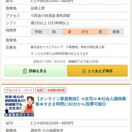
給与
1コマ(60分)1430～6930円
勤務地
足柄上郡
アクセス
小田急小田原線 新松田駅
シフト
週1日以上 1日1時間以上
時間帯
早朝
朝
昼
夕方
夜
夜勤
面接地
応募先
株式会社トライグループ ※勤務地：神奈川県足柄上郡
※ こちらの求人はWEB応募のみとなります
募集終了日時：8月31日
掲載終了まであと21日
詳細を見る
とりあえず保存
アルバイト・パート
短期
未経験者歓迎
【オンライン家庭教師】≪在宅≫★社会人講師募
集★すきま時間に60分から指導可能◎
給与
1コマ(60分)1430～6930円
勤務地
調布市 その他調布市