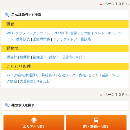
ページＴＯＰへ
職種
WEB/グラフィックデザイン・POP制作
営業
その他イベント・キャンペ
ーン
携帯販売
医療専門職
ドラッグストア・量販店
勤務地
綴喜郡
船井郡
福知山市
綾部市
乙訓郡
向日市
こだわり条件
バイク/自転車通勤可
昇給あり
在宅ワーク・内職
ヒゲ可
副業・Ｗワー
ク歓迎
大量募集(10名以上)
ページＴＯＰへ
エリア
駅・路線
から探す
から探す