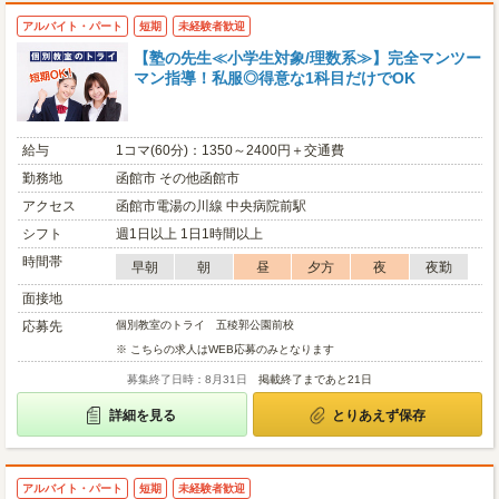
アルバイト・パート
短期
未経験者歓迎
【塾の先生≪小学生対象/理数系≫】完全マンツー
マン指導！私服◎得意な1科目だけでOK
給与
1コマ(60分)：1350～2400円＋交通費
勤務地
函館市 その他函館市
アクセス
函館市電湯の川線 中央病院前駅
シフト
週1日以上 1日1時間以上
時間帯
早朝
朝
昼
夕方
夜
夜勤
面接地
応募先
個別教室のトライ 五稜郭公園前校
※ こちらの求人はWEB応募のみとなります
募集終了日時：8月31日
掲載終了まであと21日
詳細を見る
とりあえず保存
アルバイト・パート
短期
未経験者歓迎