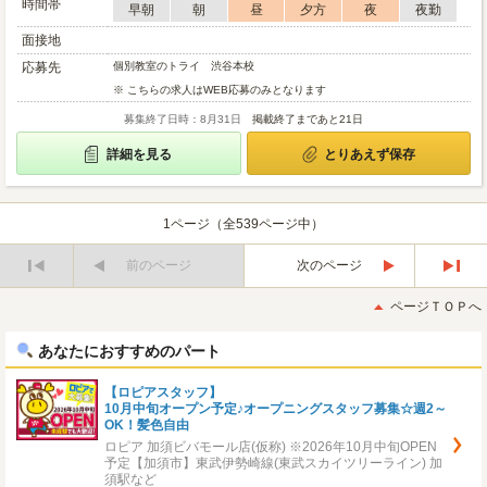
時間帯
早朝
朝
昼
夕方
夜
夜勤
面接地
応募先
個別教室のトライ 渋谷本校
※ こちらの求人はWEB応募のみとなります
募集終了日時：8月31日
掲載終了まであと21日
詳細を見る
とりあえず保存
1ページ（全539ページ中）
前のページ
次のページ
最
最
初
後
ページＴＯＰへ
へ
へ
あなたにおすすめのパート
【ロピアスタッフ】
10月中旬オープン予定♪オープニングスタッフ募集☆週2～
OK！髪色自由
ロピア 加須ビバモール店(仮称) ※2026年10月中旬OPEN
予定【加須市】東武伊勢崎線(東武スカイツリーライン) 加
須駅など