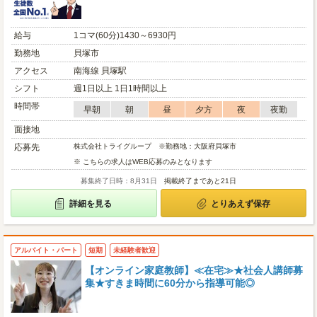
給与
1コマ(60分)1430～6930円
勤務地
貝塚市
アクセス
南海線 貝塚駅
シフト
週1日以上 1日1時間以上
時間帯
早朝
朝
昼
夕方
夜
夜勤
面接地
応募先
株式会社トライグループ ※勤務地：大阪府貝塚市
※ こちらの求人はWEB応募のみとなります
募集終了日時：8月31日
掲載終了まであと21日
詳細を見る
とりあえず保存
アルバイト・パート
短期
未経験者歓迎
【オンライン家庭教師】≪在宅≫★社会人講師募
集★すきま時間に60分から指導可能◎