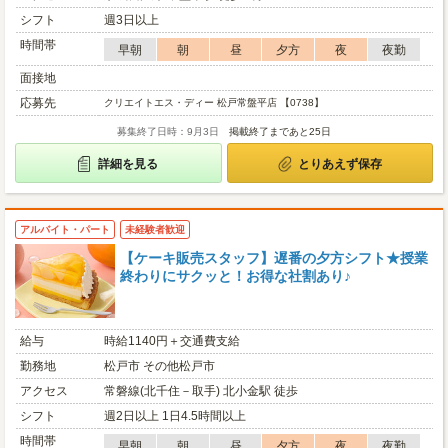
シフト
週3日以上
時間帯
早朝
朝
昼
夕方
夜
夜勤
面接地
応募先
クリエイトエス・ディー 松戸常盤平店 【0738】
募集終了日時：9月3日
掲載終了まであと25日
詳細を見る
とりあえず保存
アルバイト・パート
未経験者歓迎
【ケーキ販売スタッフ】遅番の夕方シフト★授業
終わりにサクッと！お得な社割あり♪
給与
時給1140円＋交通費支給
勤務地
松戸市 その他松戸市
アクセス
常磐線(北千住－取手) 北小金駅 徒歩
シフト
週2日以上 1日4.5時間以上
時間帯
早朝
朝
昼
夕方
夜
夜勤