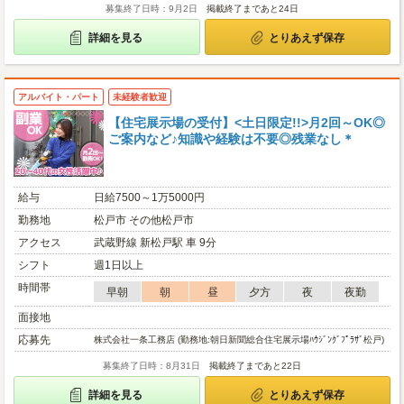
募集終了日時：9月2日
掲載終了まであと24日
詳細を見る
とりあえず保存
アルバイト・パート
未経験者歓迎
【住宅展示場の受付】<土日限定!!>月2回～OK◎
ご案内など♪知識や経験は不要◎残業なし＊
給与
日給7500～1万5000円
勤務地
松戸市 その他松戸市
アクセス
武蔵野線 新松戸駅 車 9分
シフト
週1日以上
時間帯
早朝
朝
昼
夕方
夜
夜勤
面接地
応募先
株式会社一条工務店 (勤務地:朝日新聞総合住宅展示場ﾊｳｼﾞﾝｸﾞﾌﾟﾗｻﾞ松戸)
募集終了日時：8月31日
掲載終了まであと22日
詳細を見る
とりあえず保存