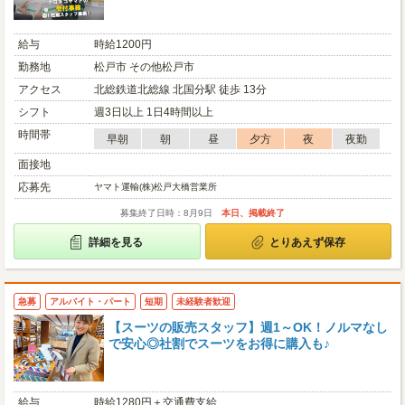
給与
時給1200円
勤務地
松戸市 その他松戸市
アクセス
北総鉄道北総線 北国分駅 徒歩 13分
シフト
週3日以上 1日4時間以上
時間帯
早朝
朝
昼
夕方
夜
夜勤
面接地
応募先
ヤマト運輸(株)松戸大橋営業所
募集終了日時：8月9日
本日、掲載終了
詳細を見る
とりあえず保存
急募
アルバイト・パート
短期
未経験者歓迎
【スーツの販売スタッフ】週1～OK！ノルマなし
で安心◎社割でスーツをお得に購入も♪
給与
時給1280円＋交通費支給