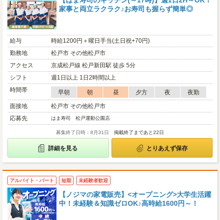
【はま寿司のキッチン(～17時)】週1日2H～OK！
家事と両立ラクラク♪お寿司も握らず簡単◎
給与
時給1200円＋曜日手当(土日祝+70円)
勤務地
松戸市 その他松戸市
アクセス
京成松戸線 松戸新田駅 徒歩 5分
シフト
週1日以上 1日2時間以上
時間帯
早朝
朝
昼
夕方
夜
夜勤
面接地
松戸市 その他松戸市
応募先
はま寿司 松戸運動公園店
募集終了日時：8月31日
掲載終了まであと22日
詳細を見る
とりあえず保存
アルバイト・パート
短期
未経験者歓迎
【ノジマの家電販売】<オープニング>大学生活躍
中！未経験＆知識ゼロOK♪高時給1600円～！