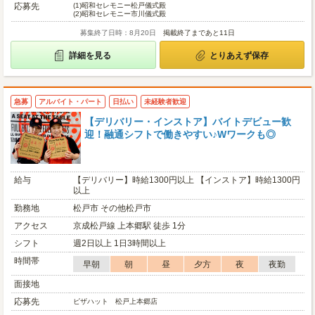
応募先
(1)
昭和セレモニー松戸儀式殿
(2)
昭和セレモニー市川儀式殿
募集終了日時：8月20日
掲載終了まであと11日
詳細を見る
とりあえず保存
急募
アルバイト・パート
日払い
未経験者歓迎
【デリバリー・インストア】バイトデビュー歓
迎！融通シフトで働きやすい♪Wワークも◎
給与
【デリバリー】時給1300円以上 【インストア】時給1300円
以上
勤務地
松戸市 その他松戸市
アクセス
京成松戸線 上本郷駅 徒歩 1分
シフト
週2日以上 1日3時間以上
時間帯
早朝
朝
昼
夕方
夜
夜勤
面接地
応募先
ピザハット 松戸上本郷店