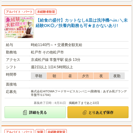
アルバイト・パート
未経験者歓迎
【給食の盛付】カットなし&皿は洗浄機へin♪＼未
経験OK◎／扶養内勤務も可★まかないあり!
給与
時給1140円～ + 交通費全額支給
勤務地
松戸市 その他松戸市
アクセス
京成松戸線 常盤平駅 徒歩 13分
シフト
週2日以上 1日4.5時間以上
時間帯
早朝
朝
昼
夕方
夜
夜勤
面接地
応募先
株式会社HITOWAフードサービスカンパニー(勤務地：あずみ苑グランデ
常盤平/11794)
募集終了日時：8月31日
掲載終了まであと22日
詳細を見る
とりあえず保存
アルバイト・パート
短期
未経験者歓迎