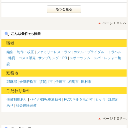
ページＴＯＰへ
職種
編集・制作・校正
ファミリーレストラン
ホテル・ブライダル・トラベル
雑貨・コスメ販売
サンプリング・PR
スポーツジム・スパ・レジャー施
設
勤務地
耶麻郡
会津若松市
須賀川市
伊達市
相馬市
田村市
こだわり条件
研修制度あり
バイク/自転車通勤可
PCスキルを活かす
ヒゲ可
託児所
あり
社会保険完備
ページＴＯＰへ