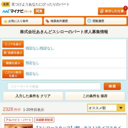
見つけようあなたにぴったりのパート
0
関東
お気に入り条件
検索条件履歴
閲覧履歴
株式会社あきんどスシローのパート求人募集情報
指定なし/指定なし
指定なし
指定なし
入力した条件を クリア
この条件を 保存
2328
件中
1-20件目表示
アルバイト・パート
未経験者歓迎