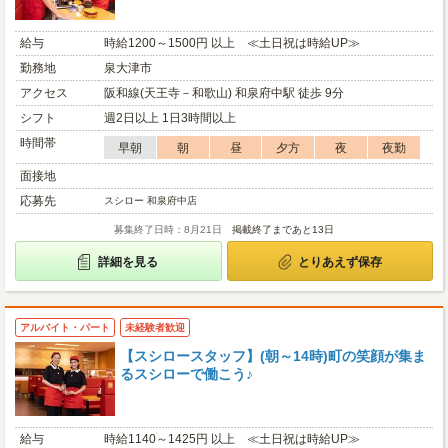
給与
時給1200～1500円 以上 ≪土日祝は時給UP≫
勤務地
泉大津市
アクセス
阪和線(天王寺－和歌山) 和泉府中駅 徒歩 9分
シフト
週2日以上 1日3時間以上
時間帯
早朝
朝
昼
夕方
夜
夜勤
面接地
応募先
スシロー 和泉府中店
募集終了日時：8月21日
掲載終了まであと13日
詳細を見る
とりあえず保存
アルバイト・パート
未経験者歓迎
【スシロースタッフ】(朝～14時)町の笑顔が集ま
るスシローで働こう♪
給与
時給1140～1425円 以上 ≪土日祝は時給UP≫