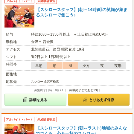
アルバイト・パート
未経験者歓迎
【スシロースタッフ】(朝～14時)町の笑顔が集ま
るスシローで働こう♪
給与
時給1080～1350円 以上 ≪土日祝は時給UP≫
勤務地
金沢市 西金沢
アクセス
北陸鉄道石川線 野町駅 徒歩 19分
シフト
週2日以上 1日3時間以上
時間帯
早朝
朝
昼
夕方
夜
夜勤
面接地
応募先
スシロー 金沢有松店
募集終了日時：8月21日
掲載終了まであと13日
詳細を見る
とりあえず保存
アルバイト・パート
未経験者歓迎
【スシロースタッフ】(朝～ラスト)地域のみんな
でつくる、心も一杯のスシロー♪