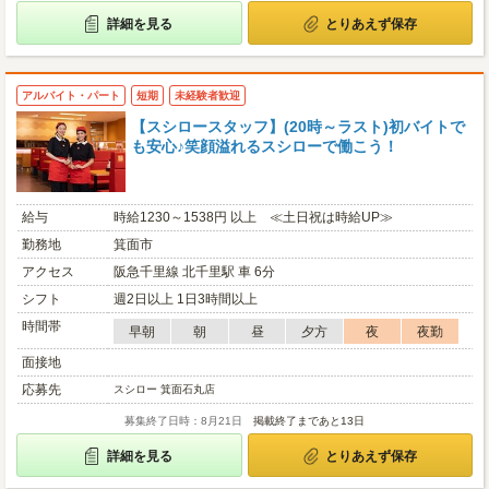
詳細を見る
とりあえず保存
アルバイト・パート
短期
未経験者歓迎
【スシロースタッフ】(20時～ラスト)初バイトで
も安心♪笑顔溢れるスシローで働こう！
給与
時給1230～1538円 以上 ≪土日祝は時給UP≫
勤務地
箕面市
アクセス
阪急千里線 北千里駅 車 6分
シフト
週2日以上 1日3時間以上
時間帯
早朝
朝
昼
夕方
夜
夜勤
面接地
応募先
スシロー 箕面石丸店
募集終了日時：8月21日
掲載終了まであと13日
詳細を見る
とりあえず保存