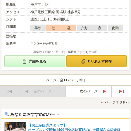
勤務地
神戸市 北区
アクセス
神戸電鉄三田線 岡場駅 徒歩 5分
シフト
週2日以上 1日3時間以上
時間帯
早朝
朝
昼
夕方
夜
夜勤
面接地
応募先
スシロー 神戸有野店
募集終了日時：8月21日
掲載終了まであと13日
詳細を見る
とりあえず保存
1ページ（全117ページ中）
前のページ
次のページ
最
最
初
後
ページＴＯＰへ
へ
へ
あなたにおすすめのパート
【お土産販売スタッフ】
オープニング時給1400円☆名駅直結のお土産屋さん◎未経