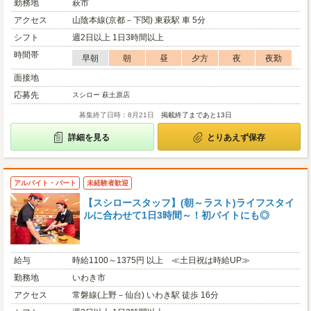
勤務地
萩市
アクセス
山陰本線(京都－下関) 東萩駅 車 5分
シフト
週2日以上 1日3時間以上
時間帯
早朝
朝
昼
夕方
夜
夜勤
面接地
応募先
スシロー 萩土原店
募集終了日時：8月21日
掲載終了まであと13日
詳細を見る
とりあえず保存
アルバイト・パート
未経験者歓迎
【スシロースタッフ】(朝～ラスト)ライフスタイ
ルに合わせて1日3時間～！初バイトにも◎
給与
時給1100～1375円 以上 ≪土日祝は時給UP≫
勤務地
いわき市
アクセス
常磐線(上野－仙台) いわき駅 徒歩 16分