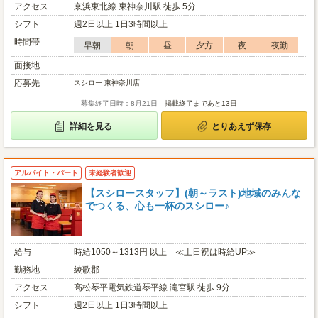
アクセス
京浜東北線 東神奈川駅 徒歩 5分
シフト
週2日以上 1日3時間以上
時間帯
早朝
朝
昼
夕方
夜
夜勤
面接地
応募先
スシロー 東神奈川店
募集終了日時：8月21日
掲載終了まであと13日
詳細を見る
とりあえず保存
アルバイト・パート
未経験者歓迎
【スシロースタッフ】(朝～ラスト)地域のみんな
でつくる、心も一杯のスシロー♪
給与
時給1050～1313円 以上 ≪土日祝は時給UP≫
勤務地
綾歌郡
アクセス
高松琴平電気鉄道琴平線 滝宮駅 徒歩 9分
シフト
週2日以上 1日3時間以上