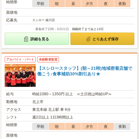
時間帯
早朝
朝
昼
夕方
夜
夜勤
面接地
応募先
スシロー 綾川店
募集終了日時：8月21日
掲載終了まであと13日
詳細を見る
とりあえず保存
アルバイト・パート
未経験者歓迎
【スシロースタッフ】(朝～21時)地域密着店舗で
働こう♪食事補助30%割引あり★
給与
時給1080～1350円 以上 ≪土日祝は時給UP≫
勤務地
北上市
アクセス
東北本線 北上駅 車 6分
シフト
週2日以上 1日3時間以上
時間帯
早朝
朝
昼
夕方
夜
夜勤
面接地