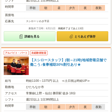
シフト
週2日以上 1日3時間以上
時間帯
早朝
朝
昼
夕方
夜
夜勤
面接地
応募先
スシロー いわき平店
募集終了日時：8月21日
掲載終了まであと13日
詳細を見る
とりあえず保存
アルバイト・パート
未経験者歓迎
【スシロースタッフ】(朝～21時)地域密着店舗で
働こう♪食事補助30%割引あり★
給与
時給1100～1375円 以上 ≪土日祝は時給UP≫
勤務地
ひたちなか市
アクセス
常磐線(上野－仙台) 勝田駅 徒歩 18分
シフト
週2日以上 1日3時間以上
時間帯
早朝
朝
昼
夕方
夜
夜勤