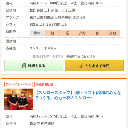
給与
時給1350～1688円 以上 ≪土日祝は時給UP≫
勤務地
世田谷区 三軒茶屋・二子玉川
アクセス
東急田園都市線 三軒茶屋駅 徒歩 1分
シフト
週2日以上 1日3時間以上
時間帯
早朝
朝
昼
夕方
夜
夜勤
面接地
応募先
スシロー 三軒茶屋店
募集終了日時：8月21日
掲載終了まであと13日
詳細を見る
とりあえず保存
アルバイト・パート
未経験者歓迎
【スシロースタッフ】(朝～ラスト)地域のみんな
でつくる、心も一杯のスシロー♪
給与
時給1260～1575円 以上 ≪土日祝は時給UP≫
勤務地
横浜市 神奈川区