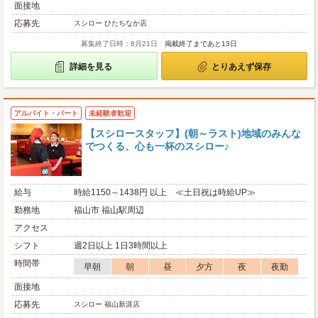
面接地
応募先
スシロー ひたちなか店
募集終了日時：8月21日
掲載終了まであと13日
詳細を見る
とりあえず保存
アルバイト・パート
未経験者歓迎
【スシロースタッフ】(朝～ラスト)地域のみんな
でつくる、心も一杯のスシロー♪
給与
時給1150～1438円 以上 ≪土日祝は時給UP≫
勤務地
福山市 福山駅周辺
アクセス
シフト
週2日以上 1日3時間以上
時間帯
早朝
朝
昼
夕方
夜
夜勤
面接地
応募先
スシロー 福山新涯店