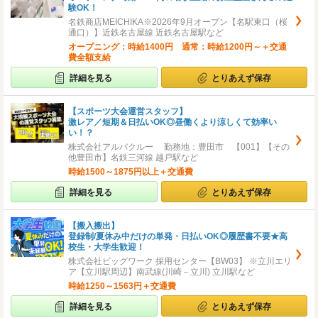
験OK！
名鉄商店MEICHIKA※2026年9月オープン【名駅東口（桜
通口）】近鉄名古屋線 近鉄名古屋駅など
オープニング：時給1400円 通常：時給1200円～＋交通
費全額支給
詳細を見る
とりあえず保存
【スポーツ大会運営スタッフ】
激レア／短期＆日払いOK◎昼働くより涼しくて効率い
い！？
株式会社アルバクルー 勤務地：豊田市 【001】【その
他豊田市】名鉄三河線 越戸駅など
時給1500～1875円以上＋交通費
詳細を見る
とりあえず保存
【搬入搬出】
登録制/夏休み中だけの単発・日払いOK◎履歴書不要★高
校生・大学生歓迎！
株式会社ビッグワーク 採用センター【BW03】 ※立川エリ
ア【立川駅周辺】南武線(川崎－立川) 立川駅など
時給1250～1563円＋交通費
詳細を見る
とりあえず保存