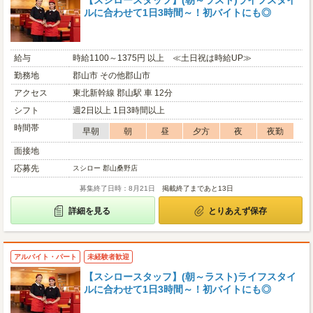
【スシロースタッフ】(朝～ラスト)ライフスタイ
ルに合わせて1日3時間～！初バイトにも◎
給与
時給1100～1375円 以上 ≪土日祝は時給UP≫
勤務地
郡山市 その他郡山市
アクセス
東北新幹線 郡山駅 車 12分
シフト
週2日以上 1日3時間以上
時間帯
早朝
朝
昼
夕方
夜
夜勤
面接地
応募先
スシロー 郡山桑野店
募集終了日時：8月21日
掲載終了まであと13日
詳細を見る
とりあえず保存
アルバイト・パート
未経験者歓迎
【スシロースタッフ】(朝～ラスト)ライフスタイ
ルに合わせて1日3時間～！初バイトにも◎