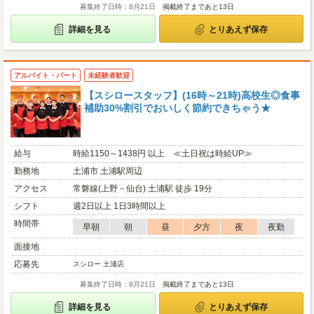
募集終了日時：8月21日
掲載終了まであと13日
詳細を見る
とりあえず保存
アルバイト・パート
未経験者歓迎
【スシロースタッフ】(16時～21時)高校生◎食事
補助30%割引でおいしく節約できちゃう★
給与
時給1150～1438円 以上 ≪土日祝は時給UP≫
勤務地
土浦市 土浦駅周辺
アクセス
常磐線(上野－仙台) 土浦駅 徒歩 19分
シフト
週2日以上 1日3時間以上
時間帯
早朝
朝
昼
夕方
夜
夜勤
面接地
応募先
スシロー 土浦店
募集終了日時：8月21日
掲載終了まであと13日
詳細を見る
とりあえず保存