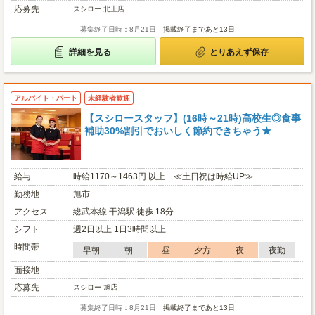
応募先
スシロー 北上店
募集終了日時：8月21日
掲載終了まであと13日
詳細を見る
とりあえず保存
アルバイト・パート
未経験者歓迎
【スシロースタッフ】(16時～21時)高校生◎食事
補助30%割引でおいしく節約できちゃう★
給与
時給1170～1463円 以上 ≪土日祝は時給UP≫
勤務地
旭市
アクセス
総武本線 干潟駅 徒歩 18分
シフト
週2日以上 1日3時間以上
時間帯
早朝
朝
昼
夕方
夜
夜勤
面接地
応募先
スシロー 旭店
募集終了日時：8月21日
掲載終了まであと13日