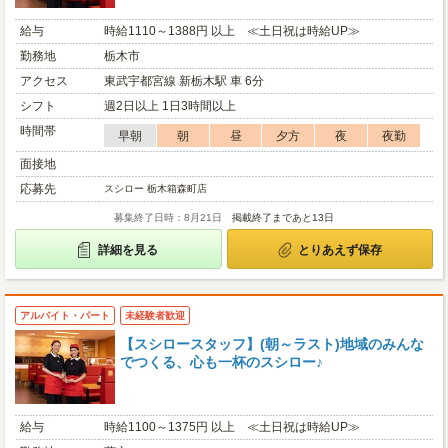
給与
時給1110～1388円 以上 ≪土日祝は時給UP≫
勤務地
栃木市
アクセス
東武宇都宮線 新栃木駅 車 6分
シフト
週2日以上 1日3時間以上
時間帯
早朝
朝
昼
夕方
夜
夜勤
面接地
応募先
スシロー 栃木箱森町店
募集終了日時：8月21日
掲載終了まであと13日
詳細を見る
とりあえず保存
アルバイト・パート
未経験者歓迎
【スシロースタッフ】(朝～ラスト)地域のみんな
でつくる、心も一杯のスシロー♪
給与
時給1100～1375円 以上 ≪土日祝は時給UP≫