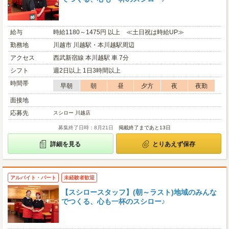
給与
時給1180～1475円 以上 ≪土日祝は時給UP≫
勤務地
川越市 川越駅・本川越駅周辺
アクセス
西武新宿線 本川越駅 車 7分
シフト
週2日以上 1日3時間以上
時間帯
早朝
朝
昼
夕方
夜
夜勤
面接地
応募先
スシロー 川越店
募集終了日時：8月21日
掲載終了まであと13日
詳細を見る
とりあえず保存
アルバイト・パート
未経験者歓迎
【スシロースタッフ】(朝～ラスト)地域のみんな
でつくる、心も一杯のスシロー♪