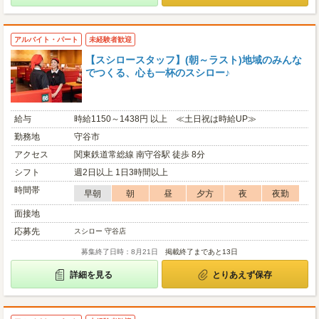
アルバイト・パート
未経験者歓迎
【スシロースタッフ】(朝～ラスト)地域のみんな
でつくる、心も一杯のスシロー♪
給与
時給1150～1438円 以上 ≪土日祝は時給UP≫
勤務地
守谷市
アクセス
関東鉄道常総線 南守谷駅 徒歩 8分
シフト
週2日以上 1日3時間以上
時間帯
早朝
朝
昼
夕方
夜
夜勤
面接地
応募先
スシロー 守谷店
募集終了日時：8月21日
掲載終了まであと13日
詳細を見る
とりあえず保存