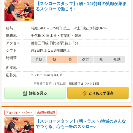
【スシロースタッフ】(朝～14時)町の笑顔が集ま
るスシローで働こう♪
給与
時給1400～1750円 以上 ≪土日祝は時給UP≫
勤務地
千代田区 日比谷・有楽町・銀座
アクセス
都営三田線 日比谷駅 徒歩 1分
シフト
週2日以上 1日3時間以上
時間帯
早朝
朝
昼
夕方
夜
夜勤
面接地
応募先
スシロー aune有楽町店
募集終了日時：8月21日
掲載終了まであと13日
詳細を見る
とりあえず保存
アルバイト・パート
未経験者歓迎
【スシロースタッフ】(朝～ラスト)地域のみんな
でつくる、心も一杯のスシロー♪