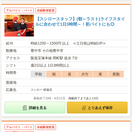
アルバイト・パート
未経験者歓迎
【スシロースタッフ】(朝～ラスト)ライフスタイ
ルに合わせて1日3時間～！初バイトにも◎
給与
時給1200～1500円 以上 ≪土日祝は時給UP≫
勤務地
豊中市 その他豊中市
アクセス
阪急宝塚本線 岡町駅 徒歩 7分
シフト
週2日以上 1日3時間以上
時間帯
早朝
朝
昼
夕方
夜
夜勤
面接地
応募先
スシロー 桜塚店
募集終了日時：8月21日
掲載終了まであと13日
詳細を見る
とりあえず保存
アルバイト・パート
未経験者歓迎