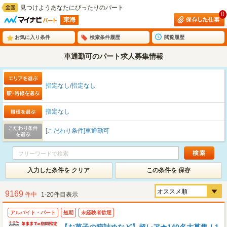
見つけようあなたにぴったりのパート
0
東海
お気に入り条件
検索条件履歴
閲覧履歴
車通勤可のパート求人募集情報
指定なし/指定なし
指定なし
[こだわり条件]車通勤可
入力した条件を クリア
この条件を 保存
9169
件中
1-20件目表示
アルバイト・パート
短期
未経験者歓迎