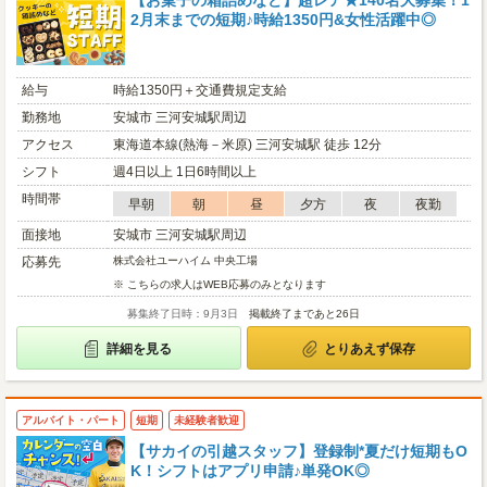
【お菓子の箱詰めなど】超レア★140名大募集！1
2月末までの短期♪時給1350円&女性活躍中◎
給与
時給1350円＋交通費規定支給
勤務地
安城市 三河安城駅周辺
アクセス
東海道本線(熱海－米原) 三河安城駅 徒歩 12分
シフト
週4日以上 1日6時間以上
時間帯
早朝
朝
昼
夕方
夜
夜勤
面接地
安城市 三河安城駅周辺
応募先
株式会社ユーハイム 中央工場
※ こちらの求人はWEB応募のみとなります
募集終了日時：9月3日
掲載終了まであと26日
詳細を見る
とりあえず保存
アルバイト・パート
短期
未経験者歓迎
【サカイの引越スタッフ】登録制*夏だけ短期もO
K！シフトはアプリ申請♪単発OK◎