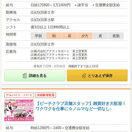
給与
日給1万800～1万1600円 ＋諸手当 ＋交通費全額支給
勤務地
(1)(2)(3)富士市
アクセス
(1)(2)(3)富士駅
シフト
週3日以上 1日8時間以上
時間帯
早朝
朝
昼
夕方
夜
夜勤
面接地
(1)(2)(3)富士市
応募先
(1)
株式会社アクティサポート 富士営業所
(2)
株式会社アクティサポート 富士営業所
(3)
株式会社アクティサポート 富士営業所
募集終了日時：8月30日
掲載終了まであと22日
詳細を見る
とりあえず保存
アルバイト・パート
未経験者歓迎
【ピーチクラブ店舗スタッフ】雑貨好き大歓迎！
ワクワクを仕事に☆ノルマなど一切なし♪
給与
時給1280円～1400＋交通費全額支給