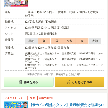
給与
三重県：時給1200円～ 愛知県：時給1250円～+交通費・
他手当
勤務地
(1)(2)名古屋市 (3)松阪市
アクセス
(1)御器所駅 (2)名古屋駅 (3)松阪駅
シフト
週1日以上 1日3時間以上
時間帯
早朝
朝
昼
夕方
夜
夜勤
面接地
(1)日進市 (2)名古屋市 (3)四日市市
応募先
(1)
株式会社サカイ引越センター 名古屋東支社 ※2025年5月リニュー
アルオープン
(2)
株式会社サカイ引越センター 名古屋西支社 ※2025年5月リニュー
アルオープン
(3)
株式会社サカイ引越センター 四日市支社 ※2025年5月リニューア
ルオープン
募集終了日時：8月30日
掲載終了まであと22日
詳細を見る
とりあえず保存
アルバイト・パート
短期
未経験者歓迎
【サカイの引越スタッフ】登録制*夏だけ短期もO