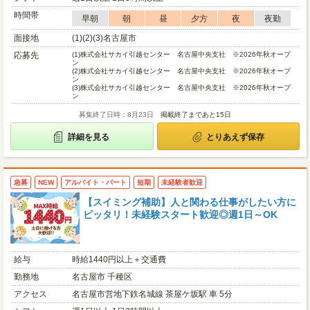
時間帯
早朝
朝
昼
夕方
夜
夜勤
面接地
(1)(2)(3)名古屋市
応募先
(1)
株式会社サカイ引越センター 名古屋中央支社 ※2026年秋オープ
ン
(2)
株式会社サカイ引越センター 名古屋中央支社 ※2026年秋オープ
ン
(3)
株式会社サカイ引越センター 名古屋中央支社 ※2026年秋オープ
ン
募集終了日時：8月23日
掲載終了まであと15日
詳細を見る
とりあえず保存
急募
NEW
アルバイト・パート
短期
未経験者歓迎
【スイミング補助】人と関わる仕事がしたい方に
ピッタリ！未経験スタート歓迎◎週1日～OK
給与
時給1440円以上＋交通費
勤務地
名古屋市 千種区
アクセス
名古屋市営地下鉄名城線 茶屋ケ坂駅 車 5分