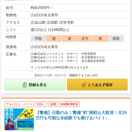
給与
時給2000円～
勤務地
(1)(2)(3)名古屋市
アクセス
(1)金山駅 (2)栄駅 (3)笠寺駅
シフト
週1日以上 1日4時間以上
時間帯
早朝
朝
昼
夕方
夜
夜勤
面接地
(1)(2)(3)名古屋市
応募先
(1)
株式会社ジャスティス・サポート 中部営業所
(2)
株式会社ジャスティス・サポート 名古屋東急ホテル
(3)
株式会社ジャスティス・サポート 名古屋総合体育館
※ こちらの求人はWEB応募のみとなります
募集終了日時：8月17日
掲載終了まであと9日
詳細を見る
とりあえず保存
アルバイト・パート
日払い
短期
未経験者歓迎
【警備】日勤のみ！警備”初”挑戦も大歓迎！月29
万円も可能な未経験でも稼げるバイト♪