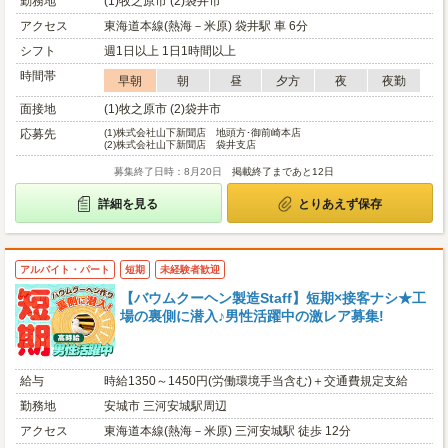
勤務地
(1)牧之原市 (2)袋井市
アクセス
東海道本線(熱海－米原) 袋井駅 車 6分
シフト
週1日以上 1日1時間以上
時間帯
早朝
朝
昼
夕方
夜
夜勤
面接地
(1)牧之原市 (2)袋井市
応募先
(1)
株式会社山下新聞店 地頭方･御前崎本店
(2)
株式会社山下新聞店 袋井支店
募集終了日時：8月20日
掲載終了まであと12日
詳細を見る
とりあえず保存
アルバイト・パート
短期
未経験者歓迎
【バウムクーヘン製造Staff】短期×接客ナシ★工
場の裏側に潜入♪男性活躍中の激レア募集!
給与
時給1350～1450円(労働環境手当含む)＋交通費規定支給
勤務地
安城市 三河安城駅周辺
アクセス
東海道本線(熱海－米原) 三河安城駅 徒歩 12分