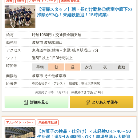
急募
NEW
アルバイト・パート
未経験者歓迎
【清掃スタッフ】朝・昼だけ勤務◎病室や廊下の
掃除が中心！未経験歓迎！15時終業♪
給与
時給1080円＋交通費全額支給
勤務地
岐阜市 岐阜駅周辺
アクセス
東海道本線(熱海－米原) 岐阜駅 徒歩 7分
シフト
週5日以上 1日3時間以上
時間帯
早朝
朝
昼
夕方
夜
夜勤
面接地
岐阜市 その他岐阜市
応募先
株式会社ティ・アシスト 勤務地：朝日大学病院
募集終了日時：8月27日
掲載終了まであと19日
詳細を見る
とりあえず保存
アルバイト・パート
未経験者歓迎
【お菓子の検品・仕分け】＜未経験OK＞40～50
代活躍！週3日＆4時間～OK！職場見学も大歓迎