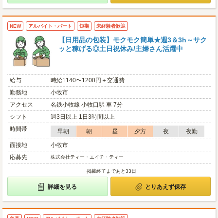
NEW
アルバイト・パート
短期
未経験者歓迎
【日用品の包装】モクモク簡単★週3＆3h～サク
ッと稼げる◎土日祝休み/主婦さん活躍中
給与
時給1140〜1200円＋交通費
勤務地
小牧市
アクセス
名鉄小牧線 小牧口駅 車 7分
シフト
週3日以上 1日3時間以上
時間帯
早朝
朝
昼
夕方
夜
夜勤
面接地
小牧市
応募先
株式会社ティー・エイチ・ティー
掲載終了まであと33日
詳細を見る
とりあえず保存