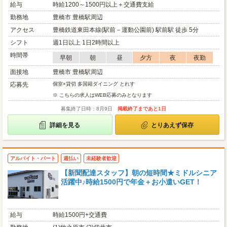
給与
時給1200～1500円以上＋交通費支給
勤務地
豊橋市 豊橋駅周辺
アクセス
豊橋鉄道東田本線(駅前－運動公園前) 駅前駅 徒歩 5分
シフト
週1日以上 1日2時間以上
時間帯
早朝
朝
昼
夕方
夜
夜勤
面接地
豊橋市 豊橋駅周辺
応募先
個室×貸切 多国籍ダイニング とれす
※ こちらの求人はWEB応募のみとなります
募集終了日時：8月9日
掲載終了まであと1日
詳細を見る
とりあえず保存
アルバイト・パート
週払い
未経験者歓迎
【新聞配達スタッフ】朝の短時間★ミドルシニア
活躍中♪時給1500円で年金＋お小遣いGET！
給与
時給1500円+交通費