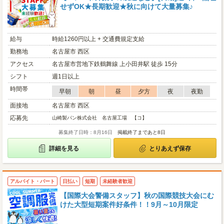
せずOK★長期歓迎★秋に向けて大量募集♪
給与
時給1260円以上 + 交通費規定支給
勤務地
名古屋市 西区
アクセス
名古屋市営地下鉄鶴舞線 上小田井駅 徒歩 15分
シフト
週1日以上
時間帯
早朝
朝
昼
夕方
夜
夜勤
面接地
名古屋市 西区
応募先
山崎製パン株式会社 名古屋工場 【コ】
募集終了日時：8月16日
掲載終了まであと8日
詳細を見る
とりあえず保存
アルバイト・パート
日払い
短期
未経験者歓迎
【国際大会警備スタッフ】秋の国際競技大会にむ
けた大型短期案件好条件！！9月～10月限定