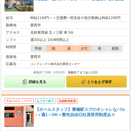
給与
時給1140円～＋交通費一部支給※祝日勤務は時給1240円
勤務地
愛西市
アクセス
名鉄尾西線 五ノ三駅 車 3分
シフト
週3日以上 1日4時間以上
時間帯
早朝
朝
昼
夕方
夜
夜勤
面接地
愛西市
応募先
コンフェックス株式会社愛西センター
募集終了日時：8月30日
掲載終了まであと22日
詳細を見る
とりあえず保存
アルバイト・パート
もうすぐ終了
未経験者歓迎
【ホールスタッフ】豊橋駅スグのオシャレなバル
♪＜週1～OK＞髪色自由◎社員登用制度あり