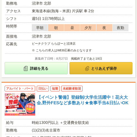
勤務地
沼津市 北部
アクセス
東海道本線(熱海－米原) 片浜駅 車 2分
シフト
週5日 1日7時間以上
時間帯
早朝
朝
昼
夕方
夜
夜勤
面接地
沼津市 北部
応募先
ピーチクラブ ららぽーと沼津店
※ こちらの求人はWEB応募のみとなります
募集終了日時：8月27日
掲載終了まであと19日
詳細を見る
とりあえず保存
アルバイト・パート
日払い
短期
未経験者歓迎
【イベント警備】登録制/大学生活躍中！花火大
会,野外FESなど多数あり★食事手当&日払いOK
給与
時給1300円以上 ＋交通費全額支給
勤務地
(1)(2)(3)名古屋市