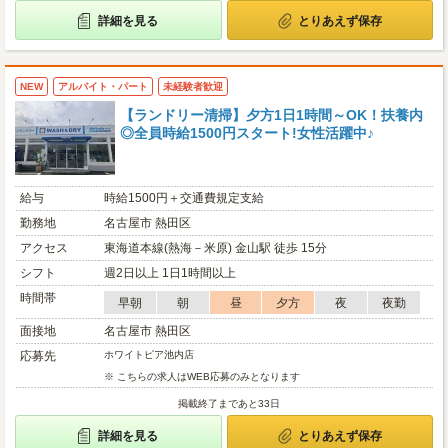
詳細を見る
とりあえず保存
NEW
アルバイト・パート
未経験者歓迎
【ランドリー清掃】夕方1日1時間～OK！扶養内
◎全員時給1500円スタート!女性活躍中♪
給与
時給1500円＋交通費規定支給
勤務地
名古屋市 熱田区
アクセス
東海道本線(熱海－米原) 金山駅 徒歩 15分
シフト
週2日以上 1日1時間以上
時間帯
早朝
朝
昼
夕方
夜
夜勤
面接地
名古屋市 熱田区
応募先
ホワイトピア池内店
※ こちらの求人はWEB応募のみとなります
掲載終了まであと33日
詳細を見る
とりあえず保存