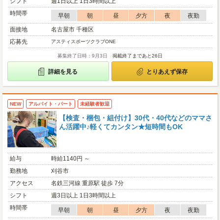
シフト
週1日以上 1日3時間以上
時間帯
早朝
朝
昼
夕方
夜
夜勤
面接地
名古屋市 千種区
応募先
アスティスポーツクラブONE
募集終了日時：9月3日
掲載終了まであと26日
詳細を見る
とりあえず保存
NEW
アルバイト・パート
未経験者歓迎
【検査・梱包・組付け】30代・40代などのママさ
ん活躍中♪軽くてカンタン★短時間もOK
給与
時給1140円 ～
勤務地
刈谷市
アクセス
名鉄三河線 重原駅 徒歩 7分
シフト
週3日以上 1日3時間以上
時間帯
早朝
朝
昼
夕方
夜
夜勤