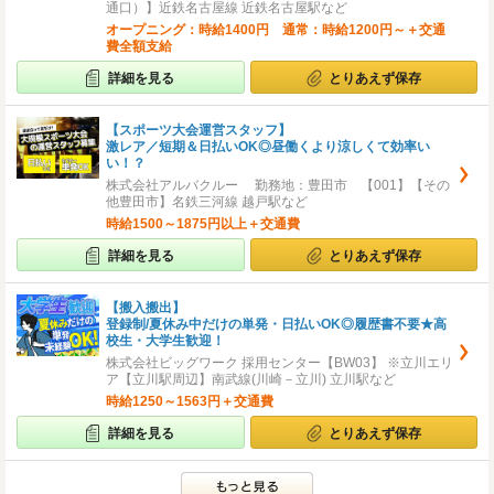
通口）】近鉄名古屋線 近鉄名古屋駅など
オープニング：時給1400円 通常：時給1200円～＋交通
費全額支給
詳細を見る
とりあえず保存
【スポーツ大会運営スタッフ】
激レア／短期＆日払いOK◎昼働くより涼しくて効率い
い！？
株式会社アルバクルー 勤務地：豊田市 【001】【その
他豊田市】名鉄三河線 越戸駅など
時給1500～1875円以上＋交通費
詳細を見る
とりあえず保存
【搬入搬出】
登録制/夏休み中だけの単発・日払いOK◎履歴書不要★高
校生・大学生歓迎！
株式会社ビッグワーク 採用センター【BW03】 ※立川エリ
ア【立川駅周辺】南武線(川崎－立川) 立川駅など
時給1250～1563円＋交通費
詳細を見る
とりあえず保存