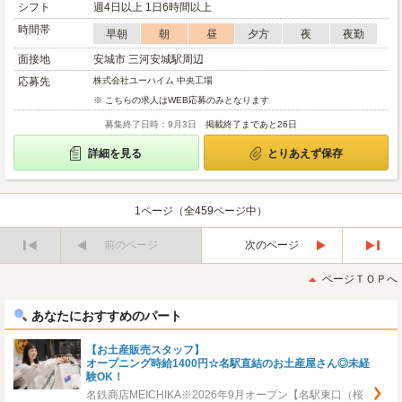
シフト
週4日以上 1日6時間以上
時間帯
早朝
朝
昼
夕方
夜
夜勤
面接地
安城市 三河安城駅周辺
応募先
株式会社ユーハイム 中央工場
※ こちらの求人はWEB応募のみとなります
募集終了日時：9月3日
掲載終了まであと26日
詳細を見る
とりあえず保存
1ページ（全459ページ中）
前のページ
次のページ
最
最
初
後
ページＴＯＰへ
へ
へ
あなたにおすすめのパート
【お土産販売スタッフ】
オープニング時給1400円☆名駅直結のお土産屋さん◎未経
験OK！
名鉄商店MEICHIKA※2026年9月オープン【名駅東口（桜