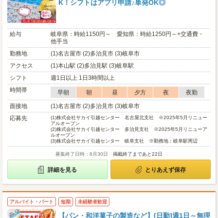
K！シフトはアプリ申請♪単発OK◎
給与
岐阜県：時給1150円～ 愛知県：時給1250円～+交通費・
他手当
勤務地
(1)名古屋市 (2)多治見市 (3)岐阜市
アクセス
(1)本山駅 (2)多治見駅 (3)岐阜駅
シフト
週1日以上 1日3時間以上
時間帯
早朝
朝
昼
夕方
夜
夜勤
面接地
(1)名古屋市 (2)多治見市 (3)岐阜市
応募先
(1)
株式会社サカイ引越センター 名古屋北支社 ※2025年5月リニュー
アルオープン
(2)
株式会社サカイ引越センター 多治見支社 ※2025年5月リニューア
ルオープン
(3)
株式会社サカイ引越センター 岐阜支社 ※勤務地：岐阜駅周辺
募集終了日時：8月30日
掲載終了まであと22日
詳細を見る
とりあえず保存
アルバイト・パート
短期
未経験者歓迎
【パン・和洋菓子の製造など】[日勤]週1日～無理