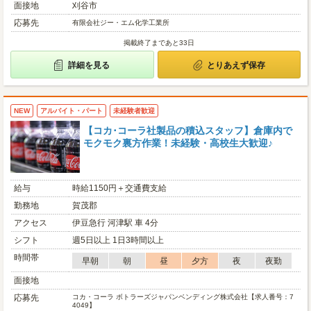
面接地
刈谷市
応募先
有限会社ジー・エム化学工業所
掲載終了まであと33日
詳細を見る
とりあえず保存
NEW
アルバイト・パート
未経験者歓迎
【コカ･コーラ社製品の積込スタッフ】倉庫内で
モクモク裏方作業！未経験・高校生大歓迎♪
給与
時給1150円＋交通費支給
勤務地
賀茂郡
アクセス
伊豆急行 河津駅 車 4分
シフト
週5日以上 1日3時間以上
時間帯
早朝
朝
昼
夕方
夜
夜勤
面接地
応募先
コカ・コーラ ボトラーズジャパンベンディング株式会社【求人番号：7
4049】