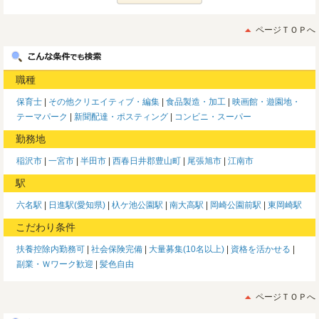
ページＴＯＰへ
職種
保育士
その他クリエイティブ・編集
食品製造・加工
映画館・遊園地・
テーマパーク
新聞配達・ポスティング
コンビニ・スーパー
勤務地
稲沢市
一宮市
半田市
西春日井郡豊山町
尾張旭市
江南市
駅
六名駅
日進駅(愛知県)
杁ケ池公園駅
南大高駅
岡崎公園前駅
東岡崎駅
こだわり条件
扶養控除内勤務可
社会保険完備
大量募集(10名以上)
資格を活かせる
副業・Ｗワーク歓迎
髪色自由
ページＴＯＰへ