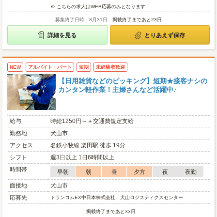
※ こちらの求人はWEB応募のみとなります
募集終了日時：8月31日
掲載終了まであと23日
詳細を見る
とりあえず保存
NEW
アルバイト・パート
短期
未経験者歓迎
【日用雑貨などのピッキング】短期★接客ナシの
カンタン軽作業！主婦さんなど活躍中♪
給与
時給1250円～＋交通費規定支給
勤務地
犬山市
アクセス
名鉄小牧線 楽田駅 徒歩 19分
シフト
週3日以上 1日6時間以上
時間帯
早朝
朝
昼
夕方
夜
夜勤
面接地
犬山市
応募先
トランコムEX中日本株式会社 犬山ロジスティクスセンター
掲載終了まであと33日