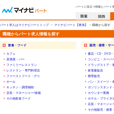
パートに役立つ情報とパート
パート求人はマイナビパートトップ
>
マイナビパート【東海】
> 職種から探す
職種からパート求人情報を探す
飲食・フード
販売・接客・サー
カフェ
書店・CD・DVD
居酒屋・バー
コンビニ・スーパ
ファミリーレストラン
ドラッグストア・
レストラン・専門料理店
家電量販店
ファーストフード・デリ
携帯販売
ホール
パン・スイーツ・
キッチン・調理補助
ガソリンスタンド
店長・マネージャー/候補
カウンター業務
その他飲食フード
ホテル・ブライダ
店長・マネージャー
その他販売・接客