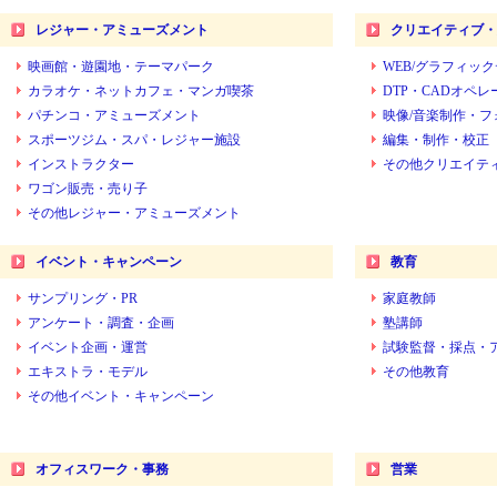
レジャー・アミューズメント
クリエイティブ・
映画館・遊園地・テーマパーク
WEB/グラフィッ
カラオケ・ネットカフェ・マンガ喫茶
DTP・CADオペレ
パチンコ・アミューズメント
映像/音楽制作・フ
スポーツジム・スパ・レジャー施設
編集・制作・校正
インストラクター
その他クリエイテ
ワゴン販売・売り子
その他レジャー・アミューズメント
イベント・キャンペーン
教育
サンプリング・PR
家庭教師
アンケート・調査・企画
塾講師
イベント企画・運営
試験監督・採点・
エキストラ・モデル
その他教育
その他イベント・キャンペーン
オフィスワーク・事務
営業