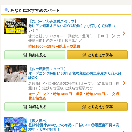
へ
へ
あなたにおすすめのパート
【スポーツ大会運営スタッフ】
激レア／短期＆日払いOK◎昼働くより涼しくて効率い
い！？
株式会社アルバクルー 勤務地：豊田市 【001】【その
他豊田市】名鉄三河線 越戸駅など
時給1500～1875円以上＋交通費
詳細を見る
とりあえず保存
【お土産販売スタッフ】
オープニング時給1400円☆名駅直結のお土産屋さん◎未経
験OK！
名鉄商店MEICHIKA※2026年9月オープン【名駅東口（桜
通口）】近鉄名古屋線 近鉄名古屋駅など
オープニング：時給1400円 通常：時給1200円～＋交通
費全額支給
詳細を見る
とりあえず保存
【搬入搬出】
登録制/夏休み中だけの単発・日払いOK◎履歴書不要★高
校生・大学生歓迎！