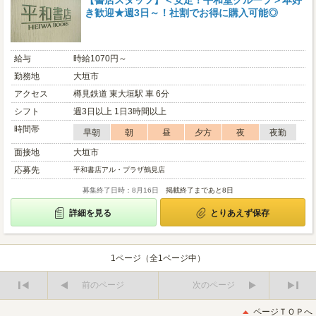
【書店スタッフ】＜安定！平和堂グループ＞本好
き歓迎★週3日～！社割でお得に購入可能◎
給与
時給1070円～
勤務地
大垣市
アクセス
樽見鉄道 東大垣駅 車 6分
シフト
週3日以上 1日3時間以上
時間帯
早朝
朝
昼
夕方
夜
夜勤
面接地
大垣市
応募先
平和書店アル・プラザ鶴見店
募集終了日時：8月16日
掲載終了まであと8日
詳細を見る
とりあえず保存
1ページ（全1ページ中）
前のページ
次のページ
最
最
初
後
ページＴＯＰへ