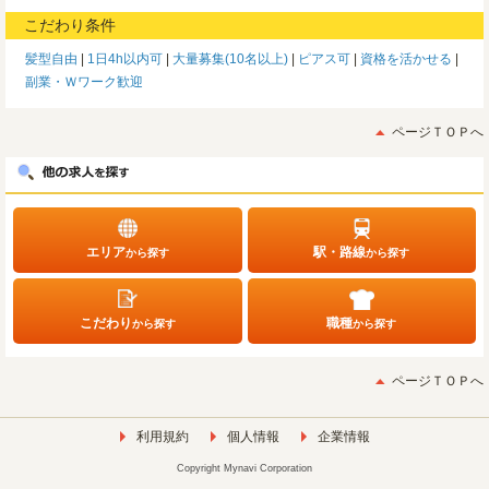
こだわり条件
髪型自由
1日4h以内可
大量募集(10名以上)
ピアス可
資格を活かせる
副業・Ｗワーク歓迎
ページＴＯＰへ
エリア
駅・路線
から探す
から探す
こだわり
職種
から探す
から探す
ページＴＯＰへ
利用規約
個人情報
企業情報
Copyright Mynavi Corporation