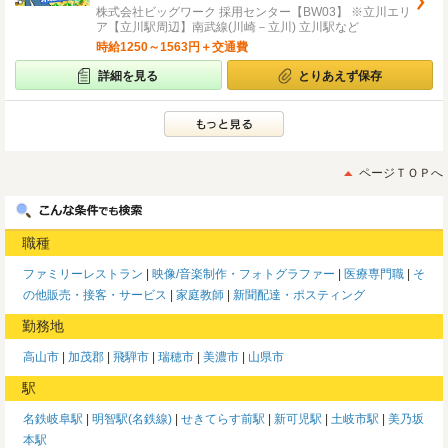
株式会社ビッグワーク 採用センター【BW03】 ※立川エリ
ア【立川駅周辺】南武線(川崎－立川) 立川駅など
時給1250～1563円＋交通費
詳細を見る
とりあえず保存
ページＴＯＰへ
職種
ファミリーレストラン
映像/音楽制作・フォトグラファー
医療専門職
そ
の他販売・接客・サービス
家庭教師
新聞配達・ポスティング
勤務地
高山市
加茂郡
飛騨市
瑞穂市
美濃市
山県市
駅
名鉄岐阜駅
明智駅(名鉄線)
せきてらす前駅
新可児駅
土岐市駅
美乃坂
本駅