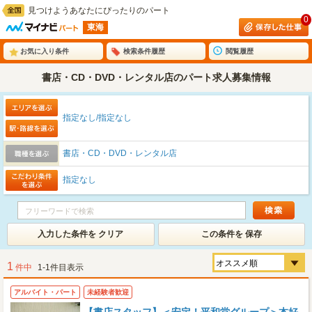
見つけようあなたにぴったりのパート
0
東海
お気に入り条件
検索条件履歴
閲覧履歴
書店・CD・DVD・レンタル店のパート求人募集情報
指定なし/指定なし
書店・CD・DVD・レンタル店
指定なし
入力した条件を クリア
この条件を 保存
1
件中
1-1件目表示
アルバイト・パート
未経験者歓迎