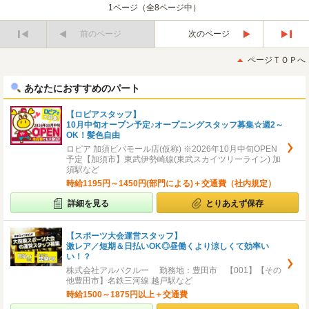
1ページ（全8ページ中）
前のページ
次のページ
最
最
初
後
ページＴＯＰへ
へ
へ
あなたにおすすめのパート
【ロピアスタッフ】
10月中旬オープン予定♪オープニングスタッフ募集☆週2～
OK！髪色自由
ロピア 加須ビバモール店(仮称) ※2026年10月中旬OPEN
予定【加須市】東武伊勢崎線(東武スカイツリーライン) 加
須駅など
時給1195円～1450円(部門による)＋交通費（社内規定）
詳細を見る
とりあえず保存
【スポーツ大会運営スタッフ】
激レア／短期＆日払いOK◎昼働くより涼しくて効率い
い！？
株式会社アルバクルー 勤務地：豊田市 【001】【その
他豊田市】名鉄三河線 越戸駅など
時給1500～1875円以上＋交通費