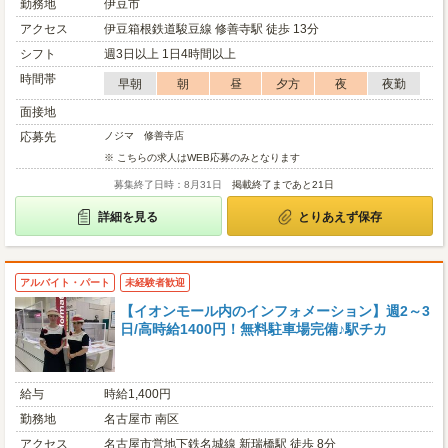
勤務地
伊豆市
アクセス
伊豆箱根鉄道駿豆線 修善寺駅 徒歩 13分
シフト
週3日以上 1日4時間以上
時間帯
早朝
朝
昼
夕方
夜
夜勤
面接地
応募先
ノジマ 修善寺店
※ こちらの求人はWEB応募のみとなります
募集終了日時：8月31日
掲載終了まであと21日
詳細を見る
とりあえず保存
アルバイト・パート
未経験者歓迎
【イオンモール内のインフォメーション】週2～3
日/高時給1400円！無料駐車場完備♪駅チカ
給与
時給1,400円
勤務地
名古屋市 南区
アクセス
名古屋市営地下鉄名城線 新瑞橋駅 徒歩 8分