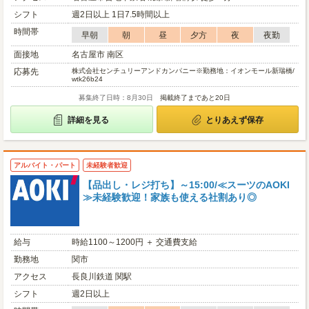
シフト
週2日以上 1日7.5時間以上
時間帯
早朝
朝
昼
夕方
夜
夜勤
面接地
名古屋市 南区
応募先
株式会社センチュリーアンドカンパニー※勤務地：イオンモール新瑞橋/
wtk26b24
募集終了日時：8月30日
掲載終了まであと20日
詳細を見る
とりあえず保存
アルバイト・パート
未経験者歓迎
【品出し・レジ打ち】～15:00/≪スーツのAOKI
≫未経験歓迎！家族も使える社割あり◎
給与
時給1100～1200円 ＋ 交通費支給
勤務地
関市
アクセス
長良川鉄道 関駅
シフト
週2日以上