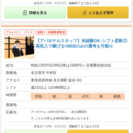
募集終了日時：8月31日
掲載終了まであと21日
詳細を見る
とりあえず保存
アルバイト・パート
短期
未経験者歓迎
【アパホテルスタッフ】未経験OK♪シフト柔軟◎
高収入で稼げる!WEBのみの選考も可能☆
給与
時給1350円(22時以降は1688円)＋交通費全額支給
勤務地
名古屋市 中村区
アクセス
東海道新幹線 名古屋駅 徒歩 4分
シフト
週2日以上 1日4時間以上
時間帯
早朝
朝
昼
夕方
夜
夜勤
面接地
応募先
アパホテル（APA HOTEL）〈名古屋駅前〉
※ こちらの求人はWEB応募のみとなります
募集終了日時：8月31日
掲載終了まであと21日