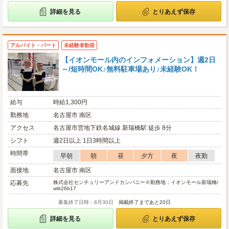
詳細を見る
とりあえず保存
アルバイト・パート
未経験者歓迎
【イオンモール内のインフォメーション】週2日
～/短時間OK♪無料駐車場あり♪未経験OK！
給与
時給1,300円
勤務地
名古屋市 南区
アクセス
名古屋市営地下鉄名城線 新瑞橋駅 徒歩 8分
シフト
週2日以上 1日3時間以上
時間帯
早朝
朝
昼
夕方
夜
夜勤
面接地
名古屋市 南区
応募先
株式会社センチュリーアンドカンパニー※勤務地：イオンモール新瑞橋/
wtk26b17
募集終了日時：8月30日
掲載終了まであと20日
詳細を見る
とりあえず保存