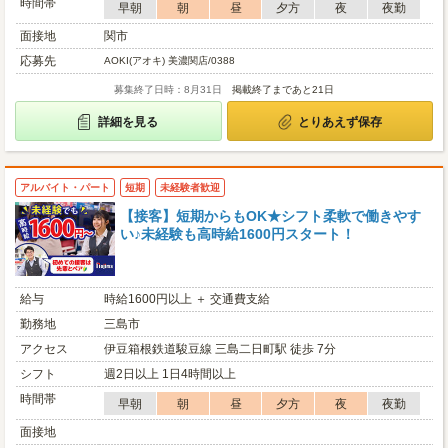
時間帯
早朝
朝
昼
夕方
夜
夜勤
面接地
関市
応募先
AOKI(アオキ) 美濃関店/0388
募集終了日時：8月31日
掲載終了まであと21日
詳細を見る
とりあえず保存
アルバイト・パート
短期
未経験者歓迎
【接客】短期からもOK★シフト柔軟で働きやす
い♪未経験も高時給1600円スタート！
給与
時給1600円以上 ＋ 交通費支給
勤務地
三島市
アクセス
伊豆箱根鉄道駿豆線 三島二日町駅 徒歩 7分
シフト
週2日以上 1日4時間以上
時間帯
早朝
朝
昼
夕方
夜
夜勤
面接地