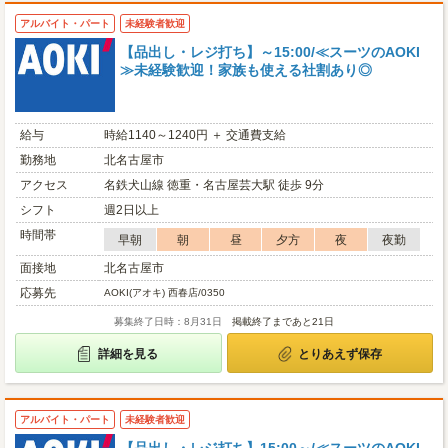
アルバイト・パート
未経験者歓迎
【品出し・レジ打ち】～15:00/≪スーツのAOKI
≫未経験歓迎！家族も使える社割あり◎
給与
時給1140～1240円 ＋ 交通費支給
勤務地
北名古屋市
アクセス
名鉄犬山線 徳重・名古屋芸大駅 徒歩 9分
シフト
週2日以上
時間帯
早朝
朝
昼
夕方
夜
夜勤
面接地
北名古屋市
応募先
AOKI(アオキ) 西春店/0350
募集終了日時：8月31日
掲載終了まであと21日
詳細を見る
とりあえず保存
アルバイト・パート
未経験者歓迎