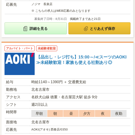
応募先
ノジマ 長泉店
※ こちらの求人はWEB応募のみとなります
募集終了日時：8月31日
掲載終了まであと21日
詳細を見る
とりあえず保存
アルバイト・パート
未経験者歓迎
【品出し・レジ打ち】15:00～/≪スーツのAOKI
≫未経験歓迎！家族も使える社割あり◎
給与
時給1140～1390円 ＋ 交通費支給
勤務地
北名古屋市
アクセス
名鉄犬山線 徳重・名古屋芸大駅 徒歩 9分
シフト
週2日以上
時間帯
早朝
朝
昼
夕方
夜
夜勤
面接地
北名古屋市
応募先
AOKI(アオキ) 西春店/0350