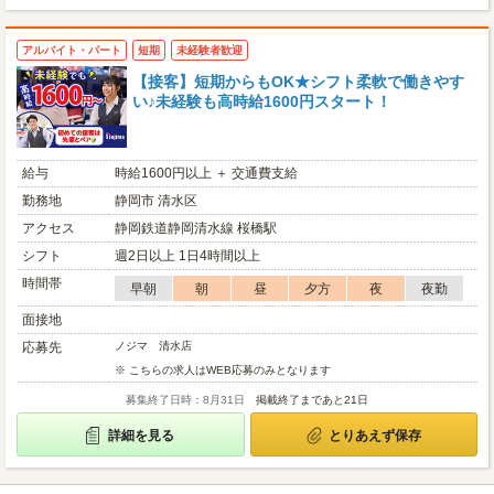
アルバイト・パート
短期
未経験者歓迎
【接客】短期からもOK★シフト柔軟で働きやす
い♪未経験も高時給1600円スタート！
給与
時給1600円以上 ＋ 交通費支給
勤務地
静岡市 清水区
アクセス
静岡鉄道静岡清水線 桜橋駅
シフト
週2日以上 1日4時間以上
時間帯
早朝
朝
昼
夕方
夜
夜勤
面接地
応募先
ノジマ 清水店
※ こちらの求人はWEB応募のみとなります
募集終了日時：8月31日
掲載終了まであと21日
詳細を見る
とりあえず保存