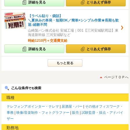
詳細を見る
とりあえず保存
【ラベル貼り・袋詰】
＼夏休みの単発・短期OK／簡単×シンプル作業★長期も歓
迎♪経験不問
山崎製パン株式会社 安城工場｜001【三河安城駅周辺】東
海道新幹線 三河安城駅など
時給1210円＋交通費支給
詳細を見る
とりあえず保存
ページＴＯＰへ
職種
テレフォンアポインター・テレマ
居酒屋・バー
その他オフィスワーク・
事務
映像/音楽制作・フォトグラファー
販売
試験監督・採点・アドバイ
ザー
勤務地