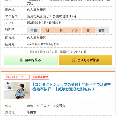
支給
勤務地
名古屋市 港区
アクセス
あおなみ線 荒子川公園駅 徒歩 12分
シフト
週3日以上 1日4時間以上
時間帯
早朝
朝
昼
夕方
夜
夜勤
面接地
名古屋市 港区
応募先
かめや釣具 名古屋みなと店
募集終了日時：8月27日
掲載終了まであと17日
詳細を見る
とりあえず保存
アルバイト・パート
未経験者歓迎
【コンタクトショップの受付】年齢不問で活躍中
♪定着率抜群！未経験歓迎◎社割もあり
給与
時給1140円以上 ＋交通費
勤務地
半田市