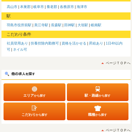
高山市
本巣郡
岐阜市
養老郡
各務原市
海津市
駅
羽島市役所前駅
美江寺駅
長森駅
田神駅
大垣駅
岐南駅
こだわり条件
社員登用あり
扶養控除内勤務可
資格を活かせる
昇給あり
1日4h以内
可
ネイル可
ページＴＯＰへ
エリア
駅・路線
から探す
から探す
こだわり
職種
から探す
から探す
ページＴＯＰへ