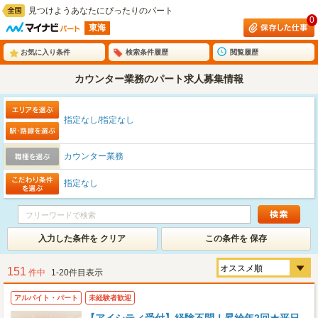
見つけようあなたにぴったりのパート
0
東海
お気に入り条件
検索条件履歴
閲覧履歴
カウンター業務のパート求人募集情報
指定なし/指定なし
カウンター業務
指定なし
入力した条件を クリア
この条件を 保存
151
件中
1-20件目表示
アルバイト・パート
未経験者歓迎