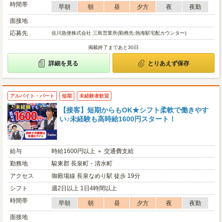
時間帯
早朝
朝
昼
夕方
夜
夜勤
面接地
応募先
佐川急便株式会社 三島営業所(勤務先:熱海駅宅配カウンター)
掲載終了まであと30日
詳細を見る
とりあえず保存
アルバイト・パート
短期
未経験者歓迎
【接客】短期からもOK★シフト柔軟で働きやす
い♪未経験も高時給1600円スタート！
給与
時給1600円以上 ＋ 交通費支給
勤務地
駿東郡 長泉町・清水町
アクセス
御殿場線 長泉なめり駅 徒歩 19分
シフト
週2日以上 1日4時間以上
時間帯
早朝
朝
昼
夕方
夜
夜勤
面接地