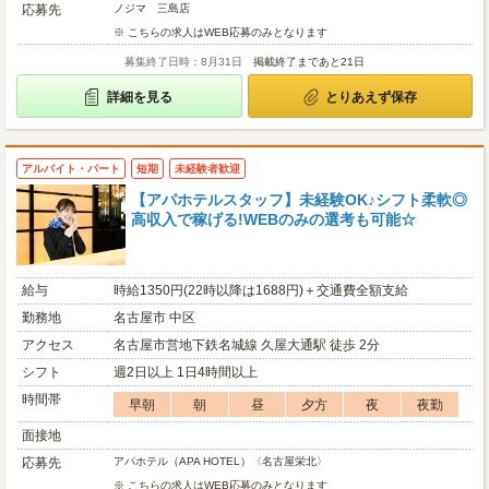
応募先
ノジマ 三島店
※ こちらの求人はWEB応募のみとなります
募集終了日時：8月31日
掲載終了まであと21日
詳細を見る
とりあえず保存
アルバイト・パート
短期
未経験者歓迎
【アパホテルスタッフ】未経験OK♪シフト柔軟◎
高収入で稼げる!WEBのみの選考も可能☆
給与
時給1350円(22時以降は1688円)＋交通費全額支給
勤務地
名古屋市 中区
アクセス
名古屋市営地下鉄名城線 久屋大通駅 徒歩 2分
シフト
週2日以上 1日4時間以上
時間帯
早朝
朝
昼
夕方
夜
夜勤
面接地
応募先
アパホテル（APA HOTEL）〈名古屋栄北〉
※ こちらの求人はWEB応募のみとなります