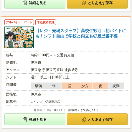
詳細を見る
とりあえず保存
アルバイト・パート
未経験者歓迎
【レジ・売場スタッフ】高校生歓迎⇒初バイトに
も！シフト自由で学校と両立も◎履歴書不要
給与
時給1100円～＋交通費支給
勤務地
伊東市
アクセス
伊豆急行 伊豆高原駅 徒歩 8分
シフト
週2日以上 1日3時間以上
時間帯
早朝
朝
昼
夕方
夜
夜勤
面接地
伊東市
応募先
カインズ 伊豆高原店
募集終了日時：8月24日
掲載終了まであと14日
詳細を見る
とりあえず保存