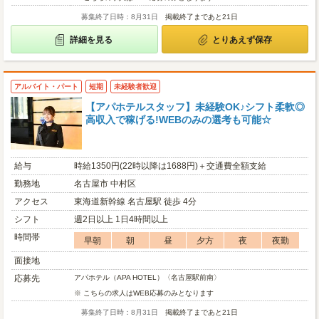
募集終了日時：8月31日
掲載終了まであと21日
詳細を見る
とりあえず保存
アルバイト・パート
短期
未経験者歓迎
【アパホテルスタッフ】未経験OK♪シフト柔軟◎
高収入で稼げる!WEBのみの選考も可能☆
給与
時給1350円(22時以降は1688円)＋交通費全額支給
勤務地
名古屋市 中村区
アクセス
東海道新幹線 名古屋駅 徒歩 4分
シフト
週2日以上 1日4時間以上
時間帯
早朝
朝
昼
夕方
夜
夜勤
面接地
応募先
アパホテル（APA HOTEL）〈名古屋駅前南〉
※ こちらの求人はWEB応募のみとなります
募集終了日時：8月31日
掲載終了まであと21日