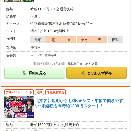
給与
時給1100円～＋交通費支給
勤務地
伊豆市
アクセス
伊豆箱根鉄道駿豆線 修善寺駅 徒歩 15分
シフト
週2日以上 1日3時間以上
時間帯
早朝
朝
昼
夕方
夜
夜勤
面接地
伊豆市
応募先
カインズ 修善寺店
募集終了日時：8月24日
掲載終了まであと14日
詳細を見る
とりあえず保存
アルバイト・パート
短期
未経験者歓迎
【接客】短期からもOK★シフト柔軟で働きやす
い♪未経験も高時給1600円スタート！
給与
時給1600円以上 ＋ 交通費支給