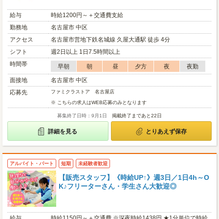
給与
時給1200円～＋交通費支給
勤務地
名古屋市 中区
アクセス
名古屋市営地下鉄名城線 久屋大通駅 徒歩 4分
シフト
週2日以上 1日7.5時間以上
時間帯
早朝
朝
昼
夕方
夜
夜勤
面接地
名古屋市 中区
応募先
ファミクラストア 名古屋店
※ こちらの求人はWEB応募のみとなります
募集終了日時：9月1日
掲載終了まであと22日
詳細を見る
とりあえず保存
アルバイト・パート
短期
未経験者歓迎
【販売スタッフ】《時給UP↑》週3日／1日4h～O
K♪フリーターさん・学生さん大歓迎◎
給与
時給1150円～＋交通費 ※深夜時給1438円 ★1分単位で時給