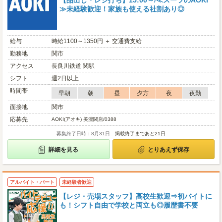
【品出し・レジ打ち】15:00～/≪スーツのAOKI
≫未経験歓迎！家族も使える社割あり◎
給与
時給1100～1350円 ＋ 交通費支給
勤務地
関市
アクセス
長良川鉄道 関駅
シフト
週2日以上
時間帯
早朝
朝
昼
夕方
夜
夜勤
面接地
関市
応募先
AOKI(アオキ) 美濃関店/0388
募集終了日時：8月31日
掲載終了まであと21日
詳細を見る
とりあえず保存
アルバイト・パート
未経験者歓迎
【レジ・売場スタッフ】高校生歓迎⇒初バイトに
も！シフト自由で学校と両立も◎履歴書不要