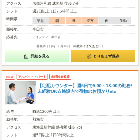
アクセス
名鉄河和線 成岩駅 徒歩 7分
シフト
週2日以上 1日7.5時間以上
時間帯
早朝
朝
昼
夕方
夜
夜勤
面接地
半田市
応募先
アイシティ 半田店
募集終了日時：8月16日
掲載終了まであと6日
詳細を見る
とりあえず保存
NEW
アルバイト・パート
未経験者歓迎
【宅配カウンター】週5日で9:00～18:00の勤務!
未経験OK☆施設内で荷物のお預かりetc
給与
時給1200円以上
勤務地
熱海市
アクセス
東海道新幹線 熱海駅 徒歩 2分
シフト
週5日以上 1日8時間以上