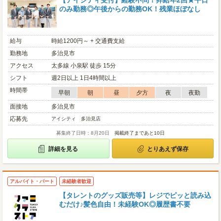
【アイシティ受付】経験不問！昇給年2回★平日
のみ勤務◎午後からの勤務OK！残業ほぼなし
給与
時給1200円～ + 交通費支給
勤務地
多治見市
アクセス
太多線 小泉駅 徒歩 15分
シフト
週2日以上 1日4時間以上
時間帯
早朝
朝
昼
夕方
夜
夜勤
面接地
多治見市
応募先
アイシティ 多治見店
募集終了日時：8月20日
掲載終了まであと10日
詳細を見る
とりあえず保存
アルバイト・パート
未経験者歓迎
【タレントのグッズ販売等】レジでピッと読み込
むだけ♪髪色自由！未経験OK◎履歴書不要