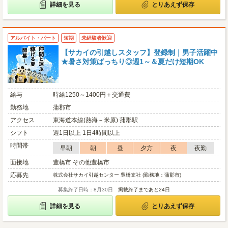
詳細を見る
とりあえず保存
アルバイト・パート
短期
未経験者歓迎
【サカイの引越しスタッフ】登録制｜男子活躍中
★暑さ対策ばっちり◎週1～＆夏だけ短期OK
給与
時給1250～1400円＋交通費
勤務地
蒲郡市
アクセス
東海道本線(熱海－米原) 蒲郡駅
シフト
週1日以上 1日4時間以上
時間帯
早朝
朝
昼
夕方
夜
夜勤
面接地
豊橋市 その他豊橋市
応募先
株式会社サカイ引越センター 豊橋支社 (勤務地：蒲郡市)
募集終了日時：8月30日
掲載終了まであと24日
詳細を見る
とりあえず保存