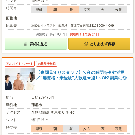
シフト
週4日以上
時間帯
早朝
朝
昼
夕方
夜
夜勤
面接地
応募先
株式会社ソラスト 勤務地：蒲郡市民病院/2313300044-009
募集終了日時：8月7日
掲載終了まであと1日
詳細を見る
とりあえず保存
アルバイト・パート
未経験者歓迎
【夜間見守りスタッフ】＼夜の時間を有効活用
／"無資格・未経験"大歓迎★週1～OK!副業に◎
給与
日給2万475円
勤務地
蒲郡市
アクセス
名鉄蒲郡線 形原駅 徒歩 4分
シフト
週1日以上
時間帯
早朝
朝
昼
夕方
夜
夜勤