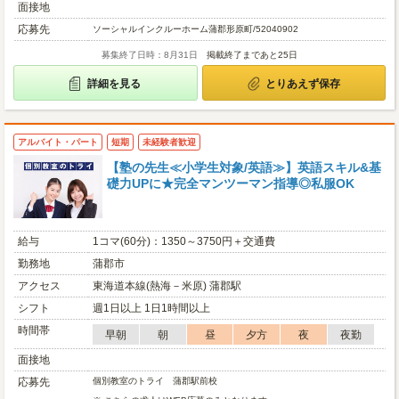
面接地
応募先
ソーシャルインクルーホーム蒲郡形原町/52040902
募集終了日時：8月31日
掲載終了まであと25日
詳細を見る
とりあえず保存
アルバイト・パート
短期
未経験者歓迎
【塾の先生≪小学生対象/英語≫】英語スキル&基
礎力UPに★完全マンツーマン指導◎私服OK
給与
1コマ(60分)：1350～3750円＋交通費
勤務地
蒲郡市
アクセス
東海道本線(熱海－米原) 蒲郡駅
シフト
週1日以上 1日1時間以上
時間帯
早朝
朝
昼
夕方
夜
夜勤
面接地
応募先
個別教室のトライ 蒲郡駅前校