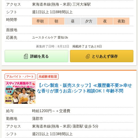
アクセス
東海道本線(熱海－米原) 三河大塚駅
シフト
週1日以上 1日8時間以上
時間帯
早朝
朝
昼
夕方
夜
夜勤
面接地
応募先
ユースタイルケア 愛知/Jb
募集終了日時：8月12日
掲載終了まであと6日
詳細を見る
とりあえず保存
アルバイト・パート
未経験者歓迎
【パン製造・販売スタッフ】≪履歴書不要≫幸せ
な香りが漂うお店♪シフト相談OK！年齢不問
給与
時給1200円～＋交通費
勤務地
蒲郡市
アクセス
東海道本線(熱海－米原) 蒲郡駅 徒歩 5分
シフト
週2日以上 1日3時間以上