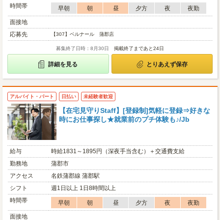
時間帯
早朝
朝
昼
夕方
夜
夜勤
面接地
応募先
【307】ベルナール 蒲郡店
募集終了日時：8月30日
掲載終了まであと24日
詳細を見る
とりあえず保存
アルバイト・パート
日払い
未経験者歓迎
【在宅見守りStaff】[登録制]気軽に登録⇒好きな
時にお仕事探し★就業前のプチ体験も♪/Jb
給与
時給1831～1895円（深夜手当含む）＋交通費支給
勤務地
蒲郡市
アクセス
名鉄蒲郡線 蒲郡駅
シフト
週1日以上 1日8時間以上
時間帯
早朝
朝
昼
夕方
夜
夜勤
面接地