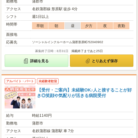
勤務地
蒲郡市
アクセス
名鉄蒲郡線 形原駅 徒歩 4分
シフト
週1日以上
時間帯
早朝
朝
昼
夕方
夜
夜勤
面接地
応募先
ソーシャルインクルーホーム蒲郡形原町/52040902
募集終了日時：8月31日
掲載終了まであと25日
詳細を見る
とりあえず保存
アルバイト・パート
未経験者歓迎
【受付・ご案内】未経験OK♪人と接することが好
き◎笑顔や気配りが活きる病院受付
給与
時給1140円
勤務地
蒲郡市
アクセス
名鉄蒲郡線 蒲郡駅 車 7分