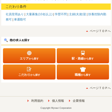
こだわり条件
社員登用あり
大量募集(10名以上)
学歴不問
主婦(夫)歓迎
扶養控除内勤
務可
車通勤可
ページＴＯＰへ
エリア
駅・路線
から探す
から探す
こだわり
職種
から探す
から探す
ページＴＯＰへ
利用規約
個人情報
企業情報
Copyright Mynavi Corporation