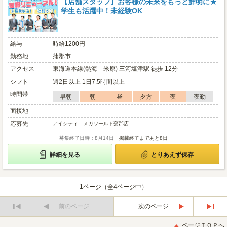
【店舗スタッフ】お客様の未来をもっと鮮明に★
学生も活躍中！未経験OK
給与
時給1200円
勤務地
蒲郡市
アクセス
東海道本線(熱海－米原) 三河塩津駅 徒歩 12分
シフト
週2日以上 1日7.5時間以上
時間帯
早朝
朝
昼
夕方
夜
夜勤
面接地
応募先
アイシティ メガワールド蒲郡店
募集終了日時：8月14日
掲載終了まであと8日
詳細を見る
とりあえず保存
1ページ（全4ページ中）
前のページ
次のページ
最
最
初
後
ページＴＯＰへ