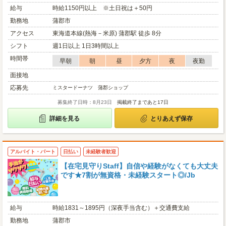
給与
時給1150円以上 ※土日祝は＋50円
勤務地
蒲郡市
アクセス
東海道本線(熱海－米原) 蒲郡駅 徒歩 8分
シフト
週1日以上 1日3時間以上
時間帯
早朝
朝
昼
夕方
夜
夜勤
面接地
応募先
ミスタードーナツ 蒲郡ショップ
募集終了日時：8月23日
掲載終了まであと17日
詳細を見る
とりあえず保存
アルバイト・パート
日払い
未経験者歓迎
【在宅見守りStaff】自信や経験がなくても大丈夫
です★7割が無資格・未経験スタート◎/Jb
給与
時給1831～1895円（深夜手当含む）＋交通費支給
勤務地
蒲郡市