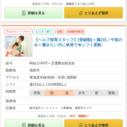
募集終了日時：8月31日
掲載終了まであと25日
詳細を見る
とりあえず保存
アルバイト・パート
もうすぐ終了
短期
未経験者歓迎
【ヘルプ保育スタッフ】[登録制]＜週2日／午前の
み＞働きたい日に単発で★シフト柔軟♪
給与
時給1140円＋交通費全額支給
勤務地
蒲郡市
アクセス
東海道本線(熱海－米原) 蒲郡駅
シフト
週2日以上 1日5時間以上
時間帯
早朝
朝
昼
夕方
夜
夜勤
面接地
応募先
株式会社トットメイト ※勤務地：蒲郡市エリア
募集終了日時：8月6日
本日、掲載終了
詳細を見る
とりあえず保存