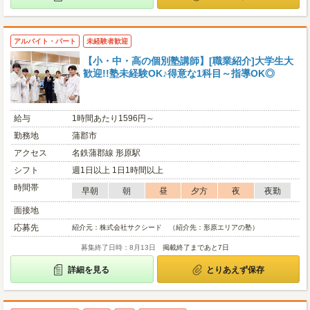
アルバイト・パート
未経験者歓迎
【小・中・高の個別塾講師】[職業紹介]大学生大
歓迎!!塾未経験OK♪得意な1科目～指導OK◎
給与
1時間あたり1596円～
勤務地
蒲郡市
アクセス
名鉄蒲郡線 形原駅
シフト
週1日以上 1日1時間以上
時間帯
早朝
朝
昼
夕方
夜
夜勤
面接地
応募先
紹介元：株式会社サクシード （紹介先：形原エリアの塾）
募集終了日時：8月13日
掲載終了まであと7日
詳細を見る
とりあえず保存