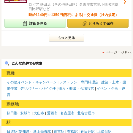
ロピア 熱田店【その他熱田区】名古屋市営地下鉄名港線
日比野駅など
時給1140円～1350円(部門による)＋交通費（社内規定）
詳細を見る
とりあえず保存
ページＴＯＰへ
職種
その他イベント・キャンペーン
レストラン・専門料理店
建築・土木・設
備作業
デリバリー・バイク便
搬入・搬出・会場設営
イベント企画・運
営
勤務地
額田郡
安城市
犬山市
愛西市
名古屋市
北名古屋市
駅
日進駅(愛知県)
新上挙母駅
徳重駅
有松駅
春日井駅
上挙母駅