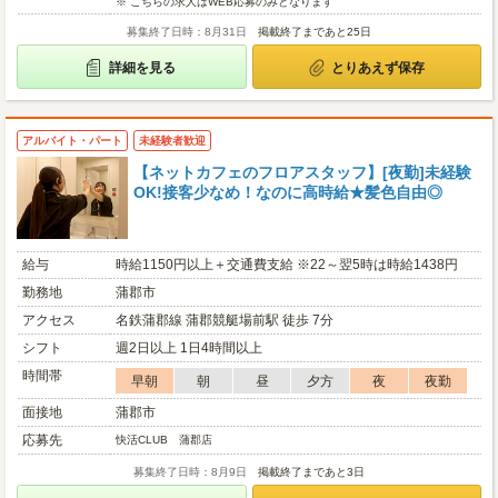
※ こちらの求人はWEB応募のみとなります
募集終了日時：8月31日
掲載終了まであと25日
詳細を見る
とりあえず保存
アルバイト・パート
未経験者歓迎
【ネットカフェのフロアスタッフ】[夜勤]未経験
OK!接客少なめ！なのに高時給★髪色自由◎
給与
時給1150円以上＋交通費支給 ※22～翌5時は時給1438円
勤務地
蒲郡市
アクセス
名鉄蒲郡線 蒲郡競艇場前駅 徒歩 7分
シフト
週2日以上 1日4時間以上
時間帯
早朝
朝
昼
夕方
夜
夜勤
面接地
蒲郡市
応募先
快活CLUB 蒲郡店
募集終了日時：8月9日
掲載終了まであと3日