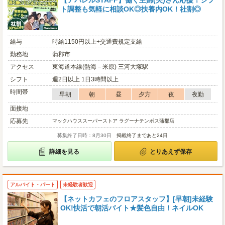
【アパレルSTAFF】働く主婦(夫)さん応援！シフ
ト調整も気軽に相談OK◎扶養内OK！社割◎
給与
時給1150円以上+交通費規定支給
勤務地
蒲郡市
アクセス
東海道本線(熱海－米原) 三河大塚駅
シフト
週2日以上 1日3時間以上
時間帯
早朝
朝
昼
夕方
夜
夜勤
面接地
応募先
マックハウススーパーストア ラグーナテンボス蒲郡店
募集終了日時：8月30日
掲載終了まであと24日
詳細を見る
とりあえず保存
アルバイト・パート
未経験者歓迎
【ネットカフェのフロアスタッフ】[早朝]未経験
OK!快活で朝活バイト★髪色自由！ネイルOK