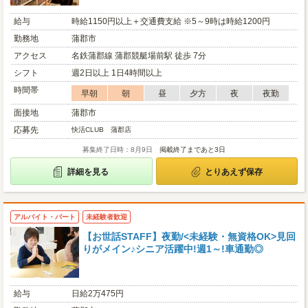
給与
時給1150円以上＋交通費支給 ※5～9時は時給1200円
勤務地
蒲郡市
アクセス
名鉄蒲郡線 蒲郡競艇場前駅 徒歩 7分
シフト
週2日以上 1日4時間以上
時間帯
早朝
朝
昼
夕方
夜
夜勤
面接地
蒲郡市
応募先
快活CLUB 蒲郡店
募集終了日時：8月9日
掲載終了まであと3日
詳細を見る
とりあえず保存
アルバイト・パート
未経験者歓迎
【お世話STAFF】夜勤/<未経験・無資格OK>見回
りがメイン♪シニア活躍中!週1～!車通勤◎
給与
日給2万475円