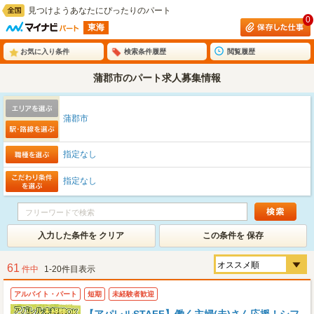
見つけようあなたにぴったりのパート
0
東海
お気に入り条件
検索条件履歴
閲覧履歴
蒲郡市のパート求人募集情報
蒲郡市
指定なし
指定なし
入力した条件を クリア
この条件を 保存
61
件中
1-20件目表示
アルバイト・パート
短期
未経験者歓迎