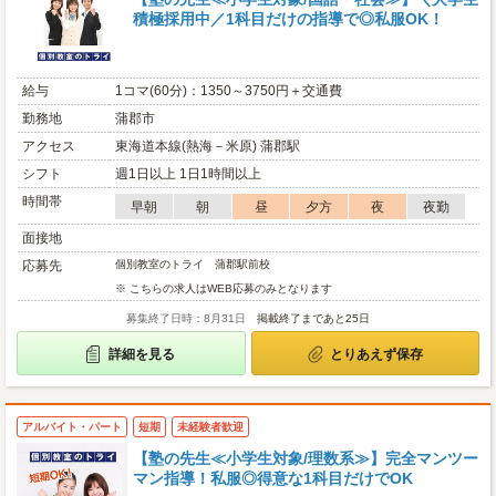
積極採用中／1科目だけの指導で◎私服OK！
給与
1コマ(60分)：1350～3750円＋交通費
勤務地
蒲郡市
アクセス
東海道本線(熱海－米原) 蒲郡駅
シフト
週1日以上 1日1時間以上
時間帯
早朝
朝
昼
夕方
夜
夜勤
面接地
応募先
個別教室のトライ 蒲郡駅前校
※ こちらの求人はWEB応募のみとなります
募集終了日時：8月31日
掲載終了まであと25日
詳細を見る
とりあえず保存
アルバイト・パート
短期
未経験者歓迎
【塾の先生≪小学生対象/理数系≫】完全マンツー
マン指導！私服◎得意な1科目だけでOK