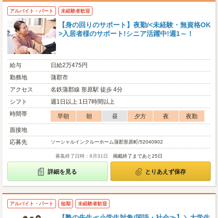
アルバイト・パート
未経験者歓迎
【身の回りのサポート】夜勤/<未経験・無資格OK
>入居者様のサポート!シニア活躍中!週1～！
給与
日給2万475円
勤務地
蒲郡市
アクセス
名鉄蒲郡線 形原駅 徒歩 4分
シフト
週1日以上 1日7時間以上
時間帯
早朝
朝
昼
夕方
夜
夜勤
面接地
応募先
ソーシャルインクルーホーム蒲郡形原町/52040902
募集終了日時：8月31日
掲載終了まであと25日
詳細を見る
とりあえず保存
アルバイト・パート
短期
未経験者歓迎
【塾の先生≪小学生対象/国語・社会≫】＼大学生