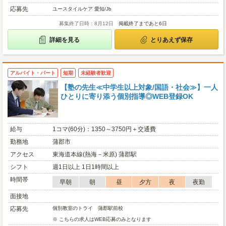
応募先
ユースタイルケア 愛知/Jb
募集終了日時：8月12日
掲載終了まであと6日
詳細を見る
とりあえず保存
アルバイト・パート
短期
未経験者歓迎
【塾の先生≪中学生以上対象/国語・社会≫】一人
ひとりに寄り添う個別指導◎WEB登録OK
給与
1コマ(60分)：1350～3750円＋交通費
勤務地
蒲郡市
アクセス
東海道本線(熱海－米原) 蒲郡駅
シフト
週1日以上 1日1時間以上
時間帯
早朝
朝
昼
夕方
夜
夜勤
面接地
応募先
個別教室のトライ 蒲郡駅前校
※ こちらの求人はWEB応募のみとなります