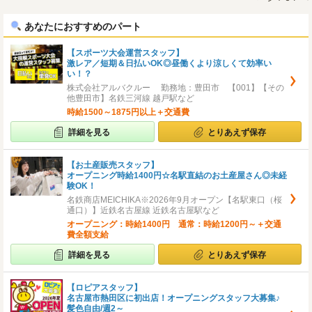
へ
へ
あなたにおすすめのパート
【スポーツ大会運営スタッフ】
激レア／短期＆日払いOK◎昼働くより涼しくて効率い
い！？
株式会社アルバクルー 勤務地：豊田市 【001】【その
他豊田市】名鉄三河線 越戸駅など
時給1500～1875円以上＋交通費
詳細を見る
とりあえず保存
【お土産販売スタッフ】
オープニング時給1400円☆名駅直結のお土産屋さん◎未経
験OK！
名鉄商店MEICHIKA※2026年9月オープン【名駅東口（桜
通口）】近鉄名古屋線 近鉄名古屋駅など
オープニング：時給1400円 通常：時給1200円～＋交通
費全額支給
詳細を見る
とりあえず保存
【ロピアスタッフ】
名古屋市熱田区に初出店！オープニングスタッフ大募集♪
髪色自由/週2～