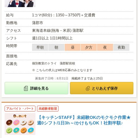
給与
1コマ(60分)：1350～3750円＋交通費
勤務地
蒲郡市
アクセス
東海道本線(熱海－米原) 蒲郡駅
シフト
週1日以上 1日1時間以上
時間帯
早朝
朝
昼
夕方
夜
夜勤
面接地
応募先
個別教室のトライ 蒲郡駅前校
※ こちらの求人はWEB応募のみとなります
募集終了日時：8月31日
掲載終了まであと25日
詳細を見る
とりあえず保存
アルバイト・パート
未経験者歓迎
【キッチンSTAFF】未経験OKのモクモク作業★
週0シフト/1日3h～/かけもちOK！社割半額♪