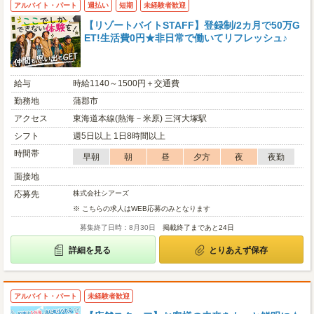
アルバイト・パート
週払い
短期
未経験者歓迎
【リゾートバイトSTAFF】登録制/2カ月で50万G
ET!生活費0円★非日常で働いてリフレッシュ♪
給与
時給1140～1500円＋交通費
勤務地
蒲郡市
アクセス
東海道本線(熱海－米原) 三河大塚駅
シフト
週5日以上 1日8時間以上
時間帯
早朝
朝
昼
夕方
夜
夜勤
面接地
応募先
株式会社シアーズ
※ こちらの求人はWEB応募のみとなります
募集終了日時：8月30日
掲載終了まであと24日
詳細を見る
とりあえず保存
アルバイト・パート
未経験者歓迎