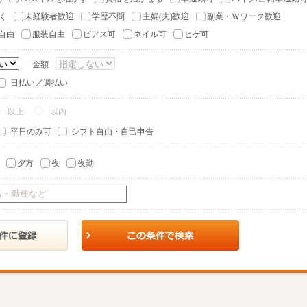
く
未経験者歓迎
学歴不問
主婦(夫)歓迎
副業・Ｗワーク歓迎
自由
服装自由
ピアス可
ネイル可
ヒゲ可
金額
日払い／週払い
以上
以内
平日のみ可
シフト自由・自己申告
夕方
夜
夜勤