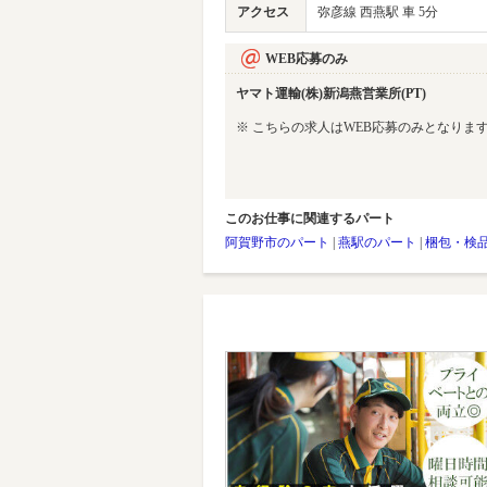
アクセス
弥彦線 西燕駅 車 5分
WEB応募のみ
ヤマト運輸(株)新潟燕営業所(PT)
※ こちらの求人はWEB応募のみとなりま
このお仕事に関連するパート
阿賀野市のパート
|
燕駅のパート
|
梱包・検