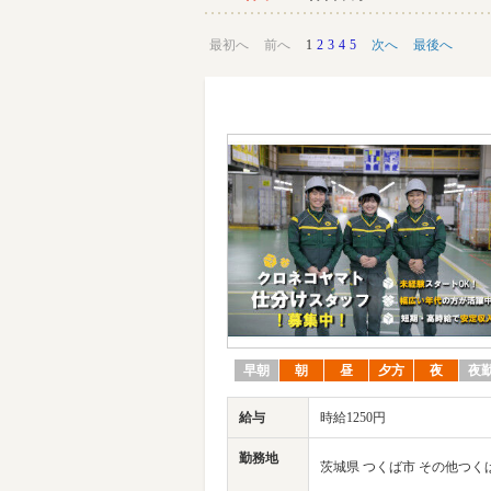
最初へ
前へ
1
2
3
4
5
次へ
最後へ
早朝
朝
昼
夕方
夜
夜
給与
時給1250円
勤務地
茨城県 つくば市 その他つく