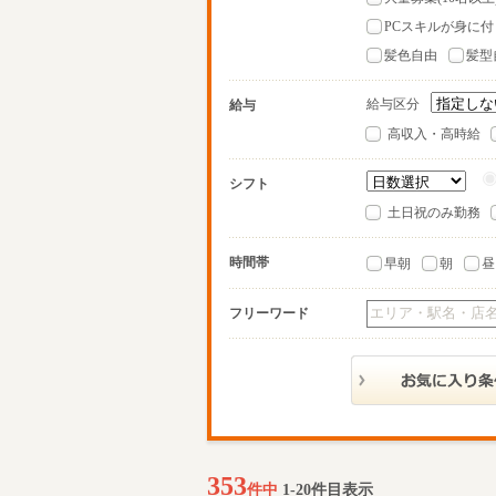
PCスキルが身に付
髪色自由
髪型
給与区分
給与
高収入・高時給
シフト
土日祝のみ勤務
時間帯
早朝
朝
昼
フリーワード
353
件中
1-20件目表示