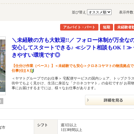
並び替え
表示件
アルバイト・パート
短期
未経験者
＼未経験の方も大歓迎!!／ フォロー体制が万全な
安心してスタートできる♪ ≪シフト相談もOK！≫ 
きやすい環境です◎
【仕分け作業（ベース）】＜未経験でも安心＞クロネコヤマトの物流拠点で
仕事[仕][Ａ]
＜ヤマトグループでのお仕事＞ 宅配便サービスの国内シェア、トップクラ
街中でもよく見かけ、生活に身近な「クロネコヤマト」の会社ですが お荷
事にお届けするまでには、様々なお仕事があります。
勤
シフト
週3日以上
ば市
1日3時間以上