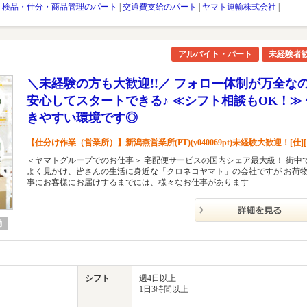
・検品・仕分・商品管理のパート
|
交通費支給のパート
|
ヤマト運輸株式会社
|
アルバイト・パート
未経験者
＼未経験の方も大歓迎!!／ フォロー体制が万全な
安心してスタートできる♪ ≪シフト相談もOK！≫ 
きやすい環境です◎
【仕分け作業（営業所）】新潟燕営業所(PT)(y040069pt)未経験大歓迎！[仕][
＜ヤマトグループでのお仕事＞ 宅配便サービスの国内シェア最大級！ 街中
よく見かけ、皆さんの生活に身近な「クロネコヤマト」の会社ですが お荷
事にお客様にお届けするまでには、様々なお仕事があります
勤
シフト
週4日以上
1日3時間以上