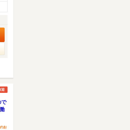
歓迎
ので
働
のお