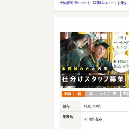
土浦駅周辺のパート
|
双葉駅のパート
|
梱包
早朝
朝
昼
夕方
夜
夜
給与
時給1100円
勤務地
新潟県 燕市