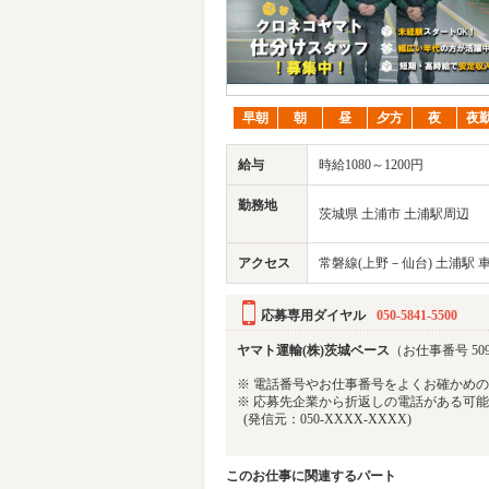
早朝
朝
昼
夕方
夜
夜
給与
時給1080～1200円
勤務地
茨城県 土浦市 土浦駅周辺
アクセス
常磐線(上野－仙台) 土浦駅 車
応募専用ダイヤル
050-5841-5500
ヤマト運輸(株)茨城ベース
（お仕事番号 509
※ 電話番号やお仕事番号をよくお確かめ
※ 応募先企業から折返しの電話がある可
(発信元：050-XXXX-XXXX)
このお仕事に関連するパート