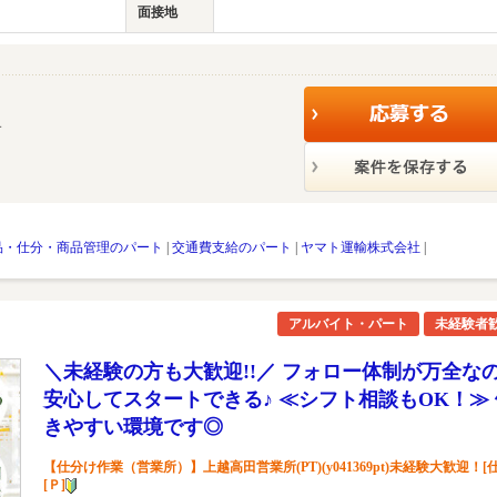
面接地
す
品・仕分・商品管理のパート
|
交通費支給のパート
|
ヤマト運輸株式会社
|
アルバイト・パート
未経験者
＼未経験の方も大歓迎!!／ フォロー体制が万全な
安心してスタートできる♪ ≪シフト相談もOK！≫ 
きやすい環境です◎
【仕分け作業（営業所）】上越高田営業所(PT)(y041369pt)未経験大歓迎！[仕
[Ｐ]