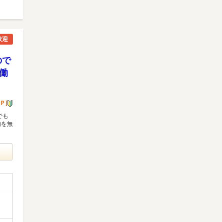
歓迎
ので
働
Ｐ]
でも
物を無