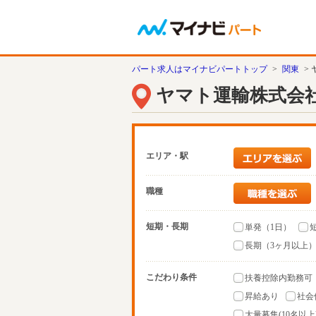
パート求人はマイナビパートトップ
>
関東
>
ヤマト運輸株式会
エリア・駅
職種
短期・長期
単発（1日）
長期（3ヶ月以上
こだわり条件
扶養控除内勤務可
昇給あり
社会
大量募集(10名以上