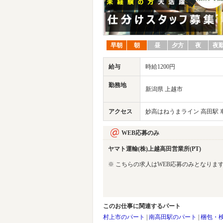
早朝
朝
昼
夕方
夜
夜
給与
時給1200円
勤務地
新潟県 上越市
アクセス
妙高はねうまライン 高田駅 車
WEB応募のみ
ヤマト運輸(株)上越高田営業所(PT)
※ こちらの求人はWEB応募のみとなりま
このお仕事に関連するパート
村上市のパート
|
南高田駅のパート
|
梱包・