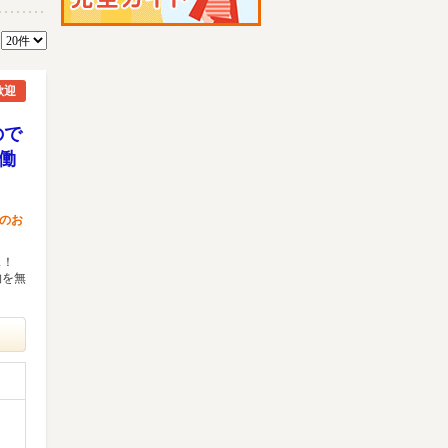
数
歓迎
ので
働
のお
ス！
物を無