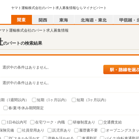
ヤマト運輸株式会社のパート求人募集情報ならマイナビパート
 ヤマト運輸株式会社のパート求人募集情報
社
のパートの検索結果
選択中の条件はありません。
選択中の条件はありません。
短期（1週間以内）
短期（1ヶ月以内）
短期（3ヶ月以内）
）
春/夏/冬休み期間限定
1日4h以内可
在宅ワーク・内職
研修制度あり
交通費支給
保険完備
社員登用あり
託児所あり
履歴書不要
オープニングスタ
)
PCスキルを活かす
資格を活かせる
車通勤可
バイク/自転車通勤