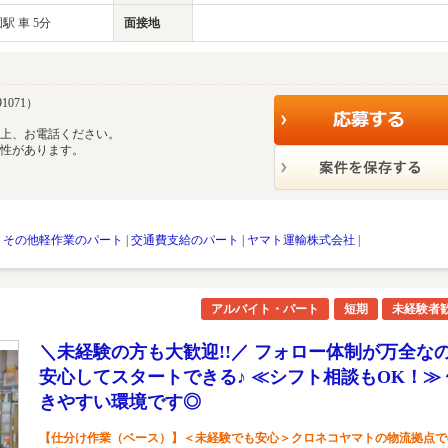
 車 5分
面接地
1071）
の上、お電話ください。
能性があります。
|
その他軽作業のパート
|
交通費支給のパート
|
ヤマト運輸株式会社
|
アルバイト・パート
短期
未経験者
＼未経験の方も大歓迎!!／ フォロー体制が万全な
安心してスタートできる♪ ≪シフト相談もOK！≫ 
きやすい環境です◎
【仕分け作業（ベース）】＜未経験でも安心＞クロネコヤマトの物流拠点で