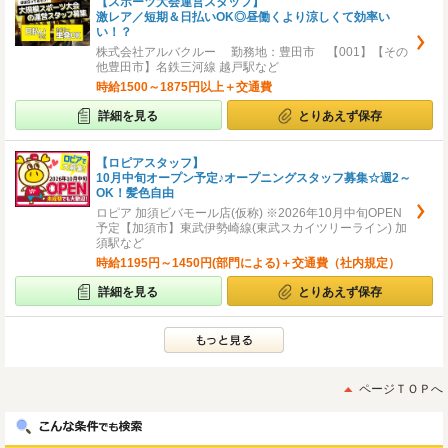
【スポーツ大会運営スタッフ】
激レア／短期＆日払いOK◎昼働くより涼しくて効率い
い！？
株式会社アルバクルー 勤務地：豊田市 【001】【その
他豊田市】名鉄三河線 越戸駅など
時給1500～1875円以上＋交通費
詳細を見る
とりあえず保存
【ロピアスタッフ】
10月中旬オープン予定♪オープニングスタッフ募集☆週2～
OK！髪色自由
ロピア 加須ビバモール店(仮称) ※2026年10月中旬OPEN
予定【加須市】東武伊勢崎線(東武スカイツリーライン) 加
須駅など
時給1195円～1450円(部門による)＋交通費（社内規定）
詳細を見る
とりあえず保存
ページＴＯＰへ