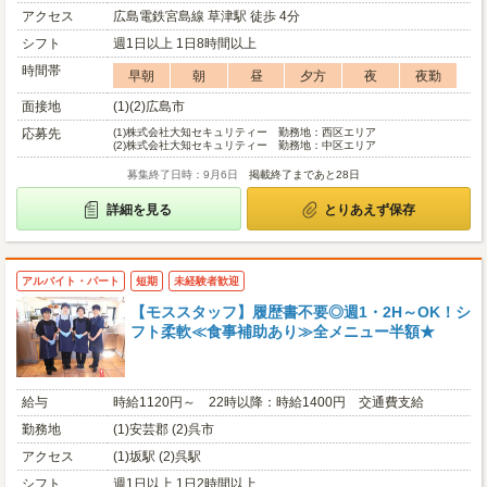
アクセス
広島電鉄宮島線 草津駅 徒歩 4分
シフト
週1日以上 1日8時間以上
時間帯
早朝
朝
昼
夕方
夜
夜勤
面接地
(1)(2)広島市
応募先
(1)
株式会社大知セキュリティー 勤務地：西区エリア
(2)
株式会社大知セキュリティー 勤務地：中区エリア
募集終了日時：9月6日
掲載終了まであと28日
詳細を見る
とりあえず保存
アルバイト・パート
短期
未経験者歓迎
【モススタッフ】履歴書不要◎週1・2H～OK！シ
フト柔軟≪食事補助あり≫全メニュー半額★
給与
時給1120円～ 22時以降：時給1400円 交通費支給
勤務地
(1)安芸郡 (2)呉市
アクセス
(1)坂駅 (2)呉駅
シフト
週1日以上 1日2時間以上