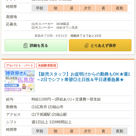
時間帯
早朝
朝
昼
夕方
夜
夜勤
面接地
応募先
(1)
モスバーガー DCM坂店
(2)
モスバーガー ゆめタウン呉店
募集終了日時：8月31日
掲載終了まであと22日
詳細を見る
とりあえず保存
アルバイト・パート
未経験者歓迎
【販売スタッフ】お盆明けからの勤務もOK★週1
～2日でシフト希望◎土日祝＆平日遅番急募★
給与
時給1100円～(昇給あり)＋交通費一部支給
勤務地
(1)広島市 (2)福山市
アクセス
(1)下祇園駅 (2)福山駅
シフト
週1日以上 1日6時間以上
時間帯
早朝
朝
昼
夕方
夜
夜勤