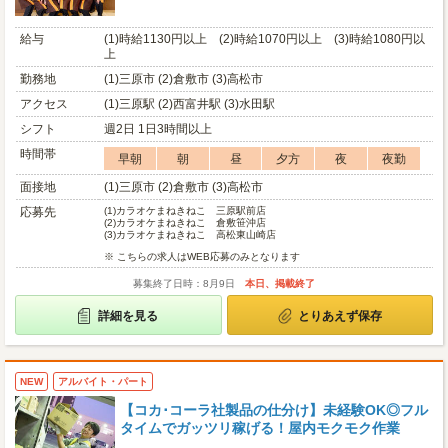
給与
(1)時給1130円以上 (2)時給1070円以上 (3)時給1080円以
上
勤務地
(1)三原市 (2)倉敷市 (3)高松市
アクセス
(1)三原駅 (2)西富井駅 (3)水田駅
シフト
週2日 1日3時間以上
時間帯
早朝
朝
昼
夕方
夜
夜勤
面接地
(1)三原市 (2)倉敷市 (3)高松市
応募先
(1)
カラオケまねきねこ 三原駅前店
(2)
カラオケまねきねこ 倉敷笹沖店
(3)
カラオケまねきねこ 高松東山崎店
※ こちらの求人はWEB応募のみとなります
募集終了日時：8月9日
本日、掲載終了
詳細を見る
とりあえず保存
NEW
アルバイト・パート
【コカ･コーラ社製品の仕分け】未経験OK◎フル
タイムでガッツリ稼げる！屋内モクモク作業