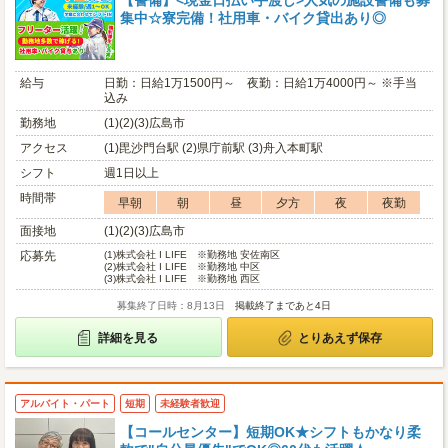
【警備】<現金日払い手渡し>人気の施設警備も募
集中☆寮完備！社用車・バイク貸出あり◎
給与
日勤：日給1万1500円～ 夜勤：日給1万4000円～ ※手当
込み
勤務地
(1)(2)(3)広島市
アクセス
(1)毘沙門台駅 (2)県庁前駅 (3)舟入本町駅
シフト
週1日以上
時間帯
早朝
朝
昼
夕方
夜
夜勤
面接地
(1)(2)(3)広島市
応募先
(1)
株式会社 I LIFE ※勤務地 安佐南区
(2)
株式会社 I LIFE ※勤務地 中区
(3)
株式会社 I LIFE ※勤務地 西区
募集終了日時：8月13日
掲載終了まであと4日
詳細を見る
とりあえず保存
アルバイト・パート
短期
未経験者歓迎
【コールセンター】短期OK★シフトもかなり柔