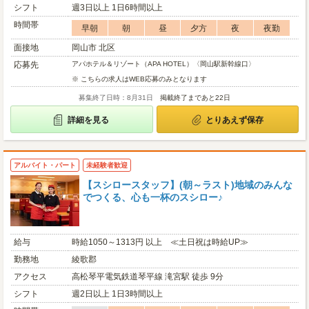
シフト
週3日以上 1日6時間以上
時間帯
早朝
朝
昼
夕方
夜
夜勤
面接地
岡山市 北区
応募先
アパホテル＆リゾート（APA HOTEL）〈岡山駅新幹線口〉
※ こちらの求人はWEB応募のみとなります
募集終了日時：8月31日
掲載終了まであと22日
詳細を見る
とりあえず保存
アルバイト・パート
未経験者歓迎
【スシロースタッフ】(朝～ラスト)地域のみんな
でつくる、心も一杯のスシロー♪
給与
時給1050～1313円 以上 ≪土日祝は時給UP≫
勤務地
綾歌郡
アクセス
高松琴平電気鉄道琴平線 滝宮駅 徒歩 9分
シフト
週2日以上 1日3時間以上