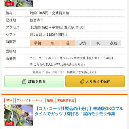
給与
時給1045円＋交通費支給
勤務地
観音寺市
アクセス
予讃線(高松－宇和島) 豊浜駅 車 8分
シフト
週5日以上 1日5時間以上
時間帯
早朝
朝
昼
夕方
夜
夜勤
面接地
応募先
コカ・コーラ ボトラーズジャパン株式会社【求人番号：85409】
※ こちらの求人はWEB応募のみとなります
募集終了日時：8月31日
掲載終了まであと22日
詳細を見る
とりあえず保存
NEW
アルバイト・パート
短期
未経験者歓迎
【コカ･コーラ社製品の仕分け】未経験OK◎フル
タイムでガッツリ稼げる！屋内モクモク作業