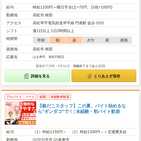
給与
時給1100円＋曜日手当(土+70円、日祝+100円)
勤務地
高松市 南部
アクセス
高松琴平電気鉄道琴平線 円座駅 徒歩 10分
シフト
週1日以上 1日2時間以上
時間帯
早朝
朝
昼
夕方
夜
夜勤
面接地
高松市 南部
応募先
はま寿司 高松円座店
募集終了日時：8月31日
掲載終了まであと22日
詳細を見る
とりあえず保存
アルバイト・パート
短期
未経験者歓迎
【銀だこスタッフ】この夏、バイト始めるな
ら"ギンダコ"で！│未経験・初バイト歓迎
給与
（1）時給1150円～ （2）時給1200円～＋交通費支給
勤務地
(1)廿日市市 (2)倉敷市