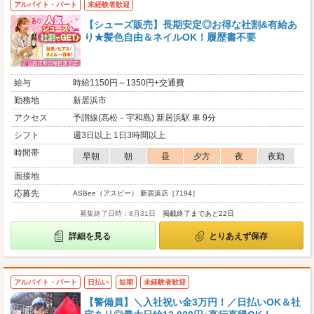
アルバイト・パート
未経験者歓迎
【シューズ販売】長期安定◎お得な社割&有給あ
り★髪色自由＆ネイルOK！履歴書不要
給与
時給1150円～1350円+交通費
勤務地
新居浜市
アクセス
予讃線(高松－宇和島) 新居浜駅 車 9分
シフト
週3日以上 1日3時間以上
時間帯
早朝
朝
昼
夕方
夜
夜勤
面接地
応募先
ASBee（アスビー） 新居浜店［7194］
募集終了日時：8月31日
掲載終了まであと22日
詳細を見る
とりあえず保存
アルバイト・パート
日払い
短期
未経験者歓迎
【警備員】＼入社祝い金3万円！／日払いOK＆社