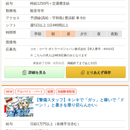
給与
時給1250円＋交通費支給
勤務地
観音寺市
アクセス
予讃線(高松－宇和島) 豊浜駅 車 8分
シフト
週5日以上 1日4時間以上
時間帯
早朝
朝
昼
夕方
夜
夜勤
面接地
応募先
コカ・コーラ ボトラーズジャパン株式会社【求人番号：85410】
※ こちらの求人はWEB応募のみとなります
募集終了日時：8月31日
掲載終了まであと22日
詳細を見る
とりあえず保存
NEW
アルバイト・パート
短期
未経験者歓迎
【警備スタッフ】キンキで「ガッ」と稼いで「ド
ーン！」と暑さを乗り切らんかい♪
給与
日給1万円以上（各種手当含む）