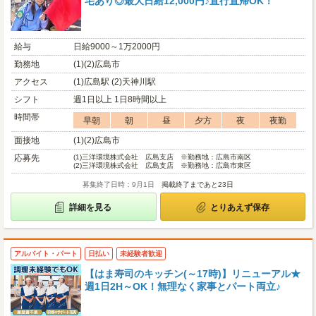
宅あり◎最大日給12,000円♪直行直帰OK！
給与
日給9000～1万2000円
勤務地
(1)(2)広島市
アクセス
(1)広島駅 (2)天神川駅
シフト
週1日以上 1日8時間以上
時間帯
早朝
朝
昼
夕方
夜
夜勤
面接地
(1)(2)広島市
応募先
(1)
三洋環境株式会社 広島支店 ※勤務地：広島市南区
(2)
三洋環境株式会社 広島支店 ※勤務地：広島市東区
募集終了日時：9月1日
掲載終了まであと23日
詳細を見る
とりあえず保存
アルバイト・パート
日払い
未経験者歓迎
【はま寿司のキッチン(～17時)】リニューアル★
週1日2H～OK！無理なく家事とパート両立♪