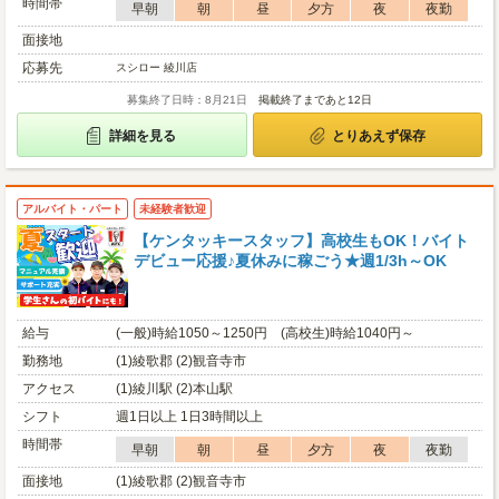
時間帯
早朝
朝
昼
夕方
夜
夜勤
面接地
応募先
スシロー 綾川店
募集終了日時：8月21日
掲載終了まであと12日
詳細を見る
とりあえず保存
アルバイト・パート
未経験者歓迎
【ケンタッキースタッフ】高校生もOK！バイト
デビュー応援♪夏休みに稼ごう★週1/3h～OK
給与
(一般)時給1050～1250円 (高校生)時給1040円～
勤務地
(1)綾歌郡 (2)観音寺市
アクセス
(1)綾川駅 (2)本山駅
シフト
週1日以上 1日3時間以上
時間帯
早朝
朝
昼
夕方
夜
夜勤
面接地
(1)綾歌郡 (2)観音寺市