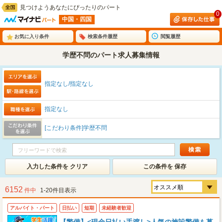
見つけようあなたにぴったりのパート
0
中国・四国
お気に入り条件
検索条件履歴
閲覧履歴
学歴不問のパート求人募集情報
指定なし/指定なし
指定なし
[こだわり条件]学歴不問
入力した条件を クリア
この条件を 保存
6152
件中
1-20件目表示
アルバイト・パート
日払い
短期
未経験者歓迎