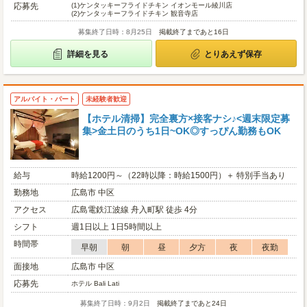
応募先
(1)
ケンタッキーフライドチキン イオンモール綾川店
(2)
ケンタッキーフライドチキン 観音寺店
募集終了日時：8月25日
掲載終了まであと16日
詳細を見る
とりあえず保存
アルバイト・パート
未経験者歓迎
【ホテル清掃】完全裏方×接客ナシ♪<週末限定募
集>金土日のうち1日~OK◎すっぴん勤務もOK
給与
時給1200円～（22時以降：時給1500円）＋ 特別手当あり
勤務地
広島市 中区
アクセス
広島電鉄江波線 舟入町駅 徒歩 4分
シフト
週1日以上 1日5時間以上
時間帯
早朝
朝
昼
夕方
夜
夜勤
面接地
広島市 中区
応募先
ホテル Bali Lati
募集終了日時：9月2日
掲載終了まであと24日