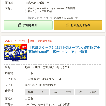
面接地
(1)広島市 (2)福山市
応募先
(1)
ギャラリーメモリア イオンモール広島祇園
(2)
ギャラリーメモリア 福山
募集終了日時：9月2日
掲載終了まであと24日
詳細を見る
とりあえず保存
アルバイト・パート
短期
未経験者歓迎
【店舗スタッフ】11月上旬オープン♪短期限定★
高時給1300円！高校生~シニアまで歓迎
給与
時給1300円＋交通費(月3万円まで)
勤務地
山口市
アクセス
山口線 周防下郷駅 徒歩 13分
シフト
週2日以上 1日6時間以上
時間帯
早朝
朝
昼
夕方
夜
夜勤
面接地
山口市
応募先
スーパーセンタートライアル 山口小郡店