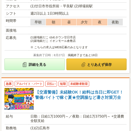
アクセス
(1)廿日市市役所前・平良駅 (2)球場前駅
シフト
週2日以上 1日3時間以上
時間帯
早朝
朝
昼
夕方
夜
夜勤
面接地
応募先
(1)
築地銀だこ ゆめタウン廿日市店
(2)
築地銀だこ イオンモール倉敷店
※ こちらの求人はWEB応募のみとなります
募集終了日時：8月27日
掲載終了まであと18日
詳細を見る
とりあえず保存
急募
アルバイト・パート
日払い
短期
未経験者歓迎
【交通警備】未経験OK！給料は当日に即GET！
警備バイトで稼ぐ夏★空調服など暑さ対策万全
給与
日勤：日給1万1000円～／夜勤：日給1万3750円～ +交通費
全額支給
勤務地
(1)(2)広島市