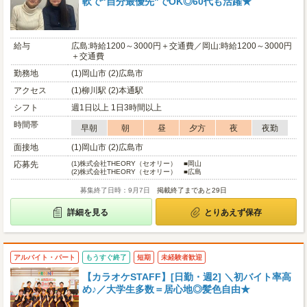
軟で"自分最優先"でOK◎60代も活躍★
給与
広島:時給1200～3000円＋交通費／岡山:時給1200～3000円
＋交通費
勤務地
(1)岡山市 (2)広島市
アクセス
(1)柳川駅 (2)本通駅
シフト
週1日以上 1日3時間以上
時間帯
早朝
朝
昼
夕方
夜
夜勤
面接地
(1)岡山市 (2)広島市
応募先
(1)
株式会社THEORY（セオリー） ■岡山
(2)
株式会社THEORY（セオリー） ■広島
募集終了日時：9月7日
掲載終了まであと29日
詳細を見る
とりあえず保存
アルバイト・パート
もうすぐ終了
短期
未経験者歓迎
【カラオケSTAFF】[日勤・週2] ＼初バイト率高
め♪／大学生多数＝居心地◎髪色自由★