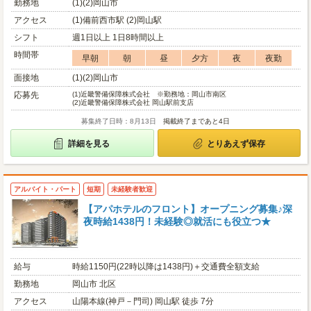
勤務地
(1)(2)岡山市
アクセス
(1)備前西市駅 (2)岡山駅
シフト
週1日以上 1日8時間以上
時間帯
早朝
朝
昼
夕方
夜
夜勤
面接地
(1)(2)岡山市
応募先
(1)
近畿警備保障株式会社 ※勤務地：岡山市南区
(2)
近畿警備保障株式会社 岡山駅前支店
募集終了日時：8月13日
掲載終了まであと4日
詳細を見る
とりあえず保存
アルバイト・パート
短期
未経験者歓迎
【アパホテルのフロント】オープニング募集♪深
夜時給1438円！未経験◎就活にも役立つ★
給与
時給1150円(22時以降は1438円)＋交通費全額支給
勤務地
岡山市 北区
アクセス
山陽本線(神戸－門司) 岡山駅 徒歩 7分