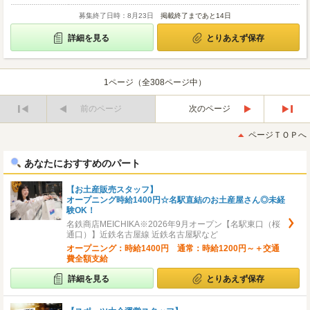
募集終了日時：8月23日
掲載終了まであと14日
詳細を見る
とりあえず保存
1ページ（全308ページ中）
前のページ
次のページ
最
最
初
後
ページＴＯＰへ
へ
へ
あなたにおすすめのパート
【お土産販売スタッフ】
オープニング時給1400円☆名駅直結のお土産屋さん◎未経
験OK！
名鉄商店MEICHIKA※2026年9月オープン【名駅東口（桜
通口）】近鉄名古屋線 近鉄名古屋駅など
オープニング：時給1400円 通常：時給1200円～＋交通
費全額支給
詳細を見る
とりあえず保存