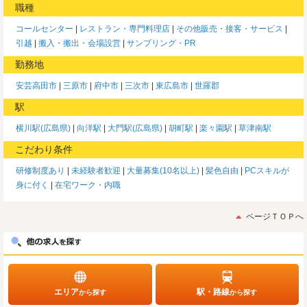
職種
コールセンター
レストラン・専門料理店
その他販売・接客・サービス
引越
搬入・搬出・会場設営
サンプリング・PR
勤務地
安芸高田市
三原市
府中市
三次市
東広島市
世羅郡
駅
横川駅(広島県)
向洋駅
大門駅(広島県)
胡町駅
楽々園駅
草津南駅
こだわり条件
研修制度あり
未経験者歓迎
大量募集(10名以上)
髪色自由
PCスキルが
身に付く
在宅ワーク・内職
ページＴＯＰへ
エリア
駅・路線
から探す
から探す