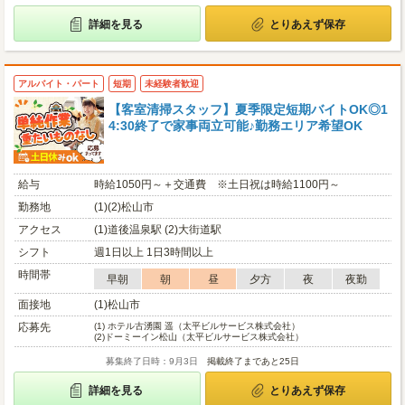
詳細を見る
とりあえず保存
アルバイト・パート
短期
未経験者歓迎
【客室清掃スタッフ】夏季限定短期バイトOK◎1
4:30終了で家事両立可能♪勤務エリア希望OK
給与
時給1050円～＋交通費 ※土日祝は時給1100円～
勤務地
(1)(2)松山市
アクセス
(1)道後温泉駅 (2)大街道駅
シフト
週1日以上 1日3時間以上
時間帯
早朝
朝
昼
夕方
夜
夜勤
面接地
(1)松山市
応募先
(1)
ホテル古湧園 遥（太平ビルサービス株式会社）
(2)
ドーミーイン松山（太平ビルサービス株式会社）
募集終了日時：9月3日
掲載終了まであと25日
詳細を見る
とりあえず保存