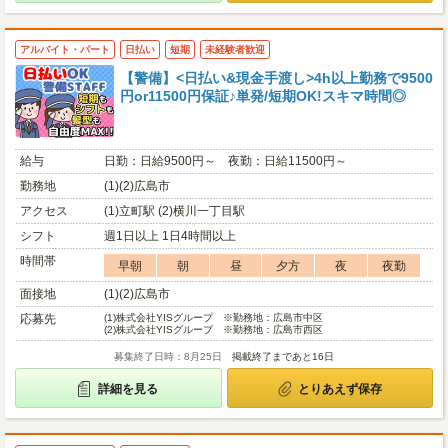
アルバイト・パート
日払い
短期
未経験者歓迎
【警備】<日払い&現金手渡し>4h以上勤務で9500
円or11500円保証♪単発/短期OK!スキマ時間◎
給与
日勤：日給9500円～ 夜勤：日給11500円～
勤務地
(1)(2)広島市
アクセス
(1)立町駅 (2)横川一丁目駅
シフト
週1日以上 1日4時間以上
時間帯
早朝
朝
昼
夕方
夜
夜勤
面接地
(1)(2)広島市
応募先
(1)
株式会社YISグループ ※勤務地：広島市中区
(2)
株式会社YISグループ ※勤務地：広島市西区
募集終了日時：8月25日
掲載終了まであと16日
詳細を見る
とりあえず保存