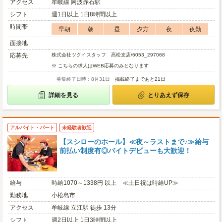
アクセス
牟岐線 阿波赤石駅
シフト
週1日以上 1日8時間以上
時間帯
早朝
朝
昼
夕方
夜
夜勤
面接地
応募先
株式会社ツクイスタッフ 高松支店/6053_297068
※ こちらの求人はWEB応募のみとなります
募集終了日時：8月31日
掲載終了まであと21日
詳細を見る
とりあえず保存
アルバイト・パート
未経験者歓迎
【スシローのホール】≪夜～ラストまで♪≫給与
前払い制度有◎バイトデビューも大歓迎！
給与
時給1070～1338円 以上 ≪土日祝は時給UP≫
勤務地
小松島市
アクセス
牟岐線 立江駅 徒歩 13分
シフト
週2日以上 1日3時間以上