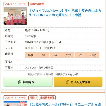
アルバイト・パート
未経験者歓迎
【ジョイフルのホール】学生活躍！髪色自由＆カ
ラコンOK♪スマホで簡単シフト申請
給与
時給1096～1600円
勤務地
小松島市
アクセス
牟岐線 南小松島駅 徒歩 15分
シフト
週3日以上 1日3時間以上
時間帯
早朝
朝
昼
夕方
夜
夜勤
面接地
応募先
ジョイフル 徳島小松島店
募集終了日時：8月16日
掲載終了まであと6日
詳細を見る
とりあえず保存
アルバイト・パート
日払い
未経験者歓迎
【はま寿司のホール(17時～)】リニューアル★週