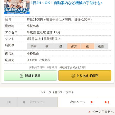
1日2H～OK！自動案内など機械の手助けも♪
給与
時給1100円＋曜日手当(土+70円、日祝+100円)
勤務地
小松島市
アクセス
牟岐線 立江駅 徒歩 12分
シフト
週1日以上 1日2時間以上
時間帯
早朝
朝
昼
夕方
夜
夜勤
面接地
小松島市
応募先
はま寿司 小松島店
募集終了日時：8月31日
掲載終了まであと21日
詳細を見る
とりあえず保存
1ページ（全3ページ中）
前のページ
次のページ
最
最
初
後
ページＴＯＰへ