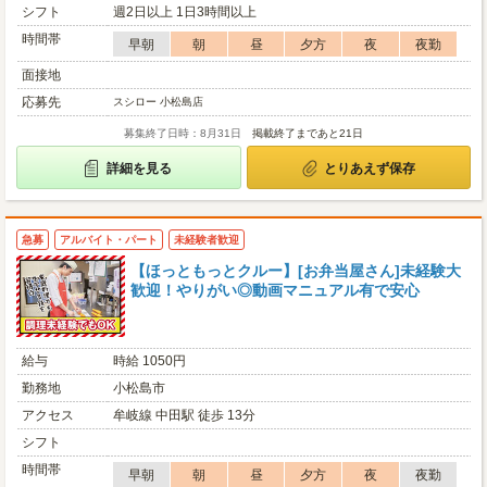
シフト
週2日以上 1日3時間以上
時間帯
早朝
朝
昼
夕方
夜
夜勤
面接地
応募先
スシロー 小松島店
募集終了日時：8月31日
掲載終了まであと21日
詳細を見る
とりあえず保存
急募
アルバイト・パート
未経験者歓迎
【ほっともっとクルー】[お弁当屋さん]未経験大
歓迎！やりがい◎動画マニュアル有で安心
給与
時給 1050円
勤務地
小松島市
アクセス
牟岐線 中田駅 徒歩 13分
シフト
時間帯
早朝
朝
昼
夕方
夜
夜勤