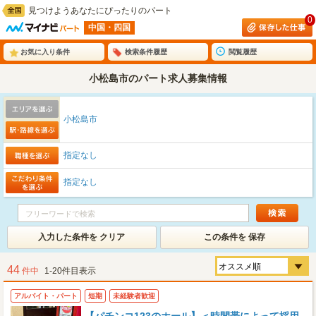
見つけようあなたにぴったりのパート
0
中国・四国
お気に入り条件
検索条件履歴
閲覧履歴
小松島市のパート求人募集情報
小松島市
指定なし
指定なし
入力した条件を クリア
この条件を 保存
44
件中
1-20件目表示
アルバイト・パート
短期
未経験者歓迎