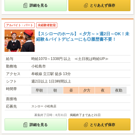
詳細を見る
とりあえず保存
アルバイト・パート
未経験者歓迎
【スシローのホール】＜夕方～＞週2日～OK！未
経験＆バイトデビューにも◎履歴書不要！
給与
時給1070～1338円 以上 ≪土日祝は時給UP≫
勤務地
小松島市
アクセス
牟岐線 立江駅 徒歩 13分
シフト
週2日以上 1日3時間以上
時間帯
早朝
朝
昼
夕方
夜
夜勤
面接地
応募先
スシロー 小松島店
募集終了日時：8月31日
掲載終了まであと21日
詳細を見る
とりあえず保存