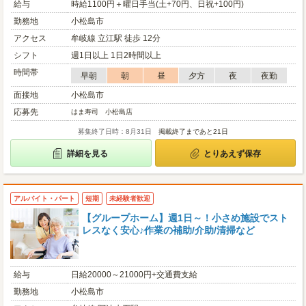
給与
時給1100円＋曜日手当(土+70円、日祝+100円)
勤務地
小松島市
アクセス
牟岐線 立江駅 徒歩 12分
シフト
週1日以上 1日2時間以上
時間帯
早朝
朝
昼
夕方
夜
夜勤
面接地
小松島市
応募先
はま寿司 小松島店
募集終了日時：8月31日
掲載終了まであと21日
詳細を見る
とりあえず保存
アルバイト・パート
短期
未経験者歓迎
【グループホーム】週1日～！小さめ施設でスト
レスなく安心♪作業の補助/介助/清掃など
給与
日給20000～21000円+交通費支給
勤務地
小松島市