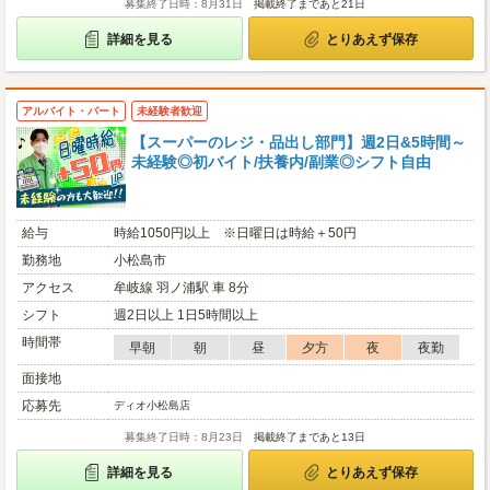
募集終了日時：8月31日
掲載終了まであと21日
詳細を見る
とりあえず保存
アルバイト・パート
未経験者歓迎
【スーパーのレジ・品出し部門】週2日&5時間～
未経験◎初バイト/扶養内/副業◎シフト自由
給与
時給1050円以上 ※日曜日は時給＋50円
勤務地
小松島市
アクセス
牟岐線 羽ノ浦駅 車 8分
シフト
週2日以上 1日5時間以上
時間帯
早朝
朝
昼
夕方
夜
夜勤
面接地
応募先
ディオ小松島店
募集終了日時：8月23日
掲載終了まであと13日
詳細を見る
とりあえず保存