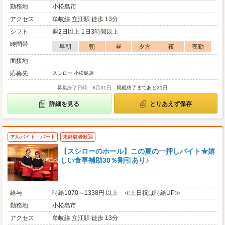
勤務地
小松島市
アクセス
牟岐線 立江駅 徒歩 13分
シフト
週2日以上 1日3時間以上
時間帯
早朝
朝
昼
夕方
夜
夜勤
面接地
応募先
スシロー 小松島店
募集終了日時：8月31日
掲載終了まであと21日
詳細を見る
とりあえず保存
アルバイト・パート
未経験者歓迎
【スシローのホール】この夏の一押しバイト★嬉
しい食事補助30％割引あり♪
給与
時給1070～1338円 以上 ≪土日祝は時給UP≫
勤務地
小松島市
アクセス
牟岐線 立江駅 徒歩 13分