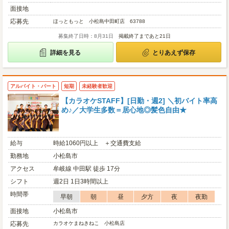
面接地
応募先
ほっともっと 小松島中田町店 63788
募集終了日時：8月31日
掲載終了まであと21日
詳細を見る
とりあえず保存
アルバイト・パート
短期
未経験者歓迎
【カラオケSTAFF】[日勤・週2] ＼初バイト率高
め♪／大学生多数＝居心地◎髪色自由★
給与
時給1060円以上 ＋交通費支給
勤務地
小松島市
アクセス
牟岐線 中田駅 徒歩 17分
シフト
週2日 1日3時間以上
時間帯
早朝
朝
昼
夕方
夜
夜勤
面接地
小松島市
応募先
カラオケまねきねこ 小松島店