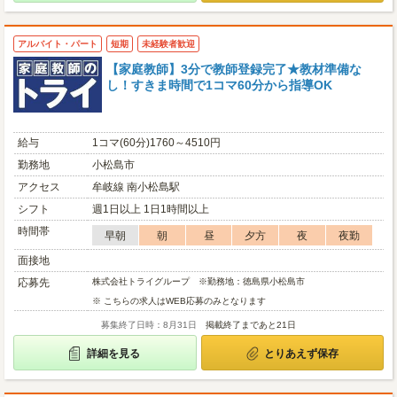
アルバイト・パート
短期
未経験者歓迎
【家庭教師】3分で教師登録完了★教材準備な
し！すきま時間で1コマ60分から指導OK
給与
1コマ(60分)1760～4510円
勤務地
小松島市
アクセス
牟岐線 南小松島駅
シフト
週1日以上 1日1時間以上
時間帯
早朝
朝
昼
夕方
夜
夜勤
面接地
応募先
株式会社トライグループ ※勤務地：徳島県小松島市
※ こちらの求人はWEB応募のみとなります
募集終了日時：8月31日
掲載終了まであと21日
詳細を見る
とりあえず保存