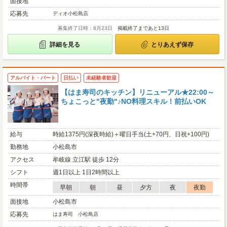
面接地
応募先
ディオ小松島店
募集終了日時：8月23日
掲載終了まであと13日
詳細を見る
とりあえず保存
アルバイト・パート
日払い
未経験者歓迎
【はま寿司のキッチン】リニューアル★22:00～
ちょこっと"夜勤"♪NO料理スキル！前払いOK
給与
時給1375円(深夜時給)＋曜日手当(土+70円、日祝+100円)
勤務地
小松島市
アクセス
牟岐線 立江駅 徒歩 12分
シフト
週1日以上 1日2時間以上
時間帯
早朝
朝
昼
夕方
夜
夜勤
面接地
小松島市
応募先
はま寿司 小松島店