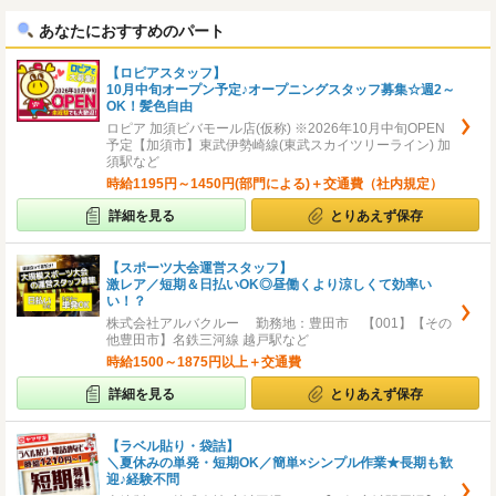
へ
へ
あなたにおすすめのパート
【ロピアスタッフ】
10月中旬オープン予定♪オープニングスタッフ募集☆週2～
OK！髪色自由
ロピア 加須ビバモール店(仮称) ※2026年10月中旬OPEN
予定【加須市】東武伊勢崎線(東武スカイツリーライン) 加
須駅など
時給1195円～1450円(部門による)＋交通費（社内規定）
詳細を見る
とりあえず保存
【スポーツ大会運営スタッフ】
激レア／短期＆日払いOK◎昼働くより涼しくて効率い
い！？
株式会社アルバクルー 勤務地：豊田市 【001】【その
他豊田市】名鉄三河線 越戸駅など
時給1500～1875円以上＋交通費
詳細を見る
とりあえず保存
【ラベル貼り・袋詰】
＼夏休みの単発・短期OK／簡単×シンプル作業★長期も歓
迎♪経験不問