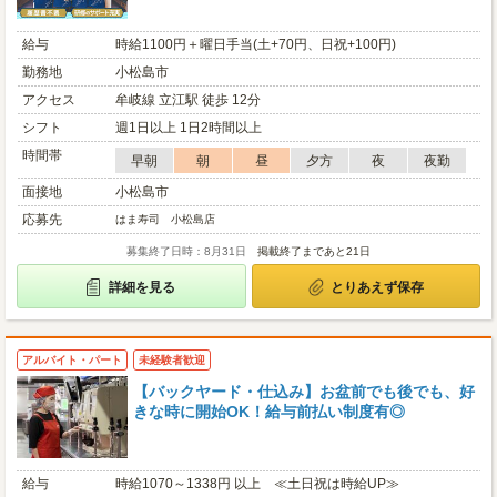
給与
時給1100円＋曜日手当(土+70円、日祝+100円)
勤務地
小松島市
アクセス
牟岐線 立江駅 徒歩 12分
シフト
週1日以上 1日2時間以上
時間帯
早朝
朝
昼
夕方
夜
夜勤
面接地
小松島市
応募先
はま寿司 小松島店
募集終了日時：8月31日
掲載終了まであと21日
詳細を見る
とりあえず保存
アルバイト・パート
未経験者歓迎
【バックヤード・仕込み】お盆前でも後でも、好
きな時に開始OK！給与前払い制度有◎
給与
時給1070～1338円 以上 ≪土日祝は時給UP≫