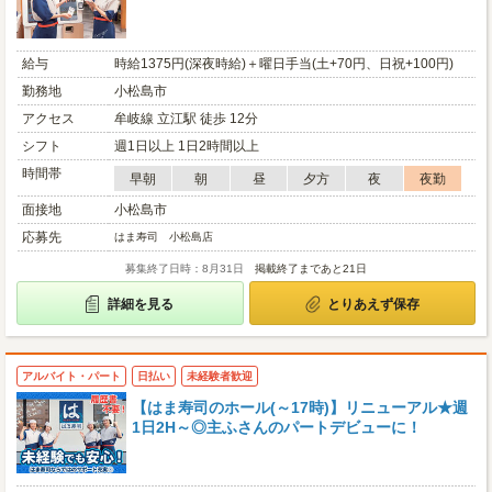
給与
時給1375円(深夜時給)＋曜日手当(土+70円、日祝+100円)
勤務地
小松島市
アクセス
牟岐線 立江駅 徒歩 12分
シフト
週1日以上 1日2時間以上
時間帯
早朝
朝
昼
夕方
夜
夜勤
面接地
小松島市
応募先
はま寿司 小松島店
募集終了日時：8月31日
掲載終了まであと21日
詳細を見る
とりあえず保存
アルバイト・パート
日払い
未経験者歓迎
【はま寿司のホール(～17時)】リニューアル★週
1日2H～◎主ふさんのパートデビューに！