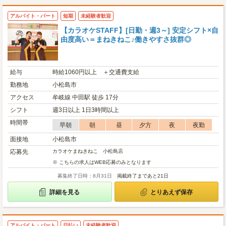
アルバイト・パート
短期
未経験者歓迎
【カラオケSTAFF】[日勤・週3～] 安定シフト×自
由度高い＝まねきねこ♪働きやすさ抜群◎
給与
時給1060円以上 ＋交通費支給
勤務地
小松島市
アクセス
牟岐線 中田駅 徒歩 17分
シフト
週3日以上 1日3時間以上
時間帯
早朝
朝
昼
夕方
夜
夜勤
面接地
小松島市
応募先
カラオケまねきねこ 小松島店
※ こちらの求人はWEB応募のみとなります
募集終了日時：8月31日
掲載終了まであと21日
詳細を見る
とりあえず保存
アルバイト・パート
日払い
未経験者歓迎