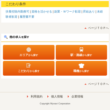
こだわり条件
扶養控除内勤務可
資格を活かせる
副業・Ｗワーク歓迎
昇給あり
未経
験者歓迎
履歴書不要
ページＴＯＰへ
エリア
駅・路線
から探す
から探す
こだわり
職種
から探す
から探す
ページＴＯＰへ
利用規約
個人情報
企業情報
Copyright Mynavi Corporation