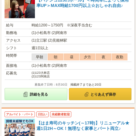
【パチンコ123のホール】＜時間帯によって採用
率UP＞MAX時給1700円以上☆おしゃれ自由♪
給与
時給1200～1750円 ※深夜手当含む
勤務地
(1)小松島市 (2)阿南市
アクセス
(1)立江駅 (2)見能林駅
シフト
週1日以上
時間帯
早朝
朝
昼
夕方
夜
夜勤
面接地
(1)小松島市 (2)阿南市
応募先
(1)
123大林店
(2)
123阿南店
募集終了日時：8月30日
掲載終了まであと20日
詳細を見る
とりあえず保存
アルバイト・パート
日払い
未経験者歓迎
【はま寿司のキッチン(～17時)】リニューアル★
週1日2H～OK！無理なく家事とパート両立♪