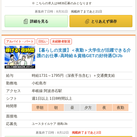
※ こちらの求人はWEB応募のみとなります
募集終了日時：8月31日
掲載終了まであと21日
詳細を見る
とりあえず保存
アルバイト・パート
日払い
未経験者歓迎
【暮らしの支援】＜夜勤＞大学生が活躍できる介
護のお仕事♪高時給＆資格GETの好待遇◎/Jb
給与
時給1731～1795円（深夜手当含む）＋交通費支給
勤務地
小松島市
アクセス
牟岐線 阿波赤石駅
シフト
週1日以上 1日8時間以上
時間帯
早朝
朝
昼
夕方
夜
夜勤
面接地
応募先
ユースタイルケア 徳島/Jb
募集終了日時：8月12日
掲載終了まであと2日