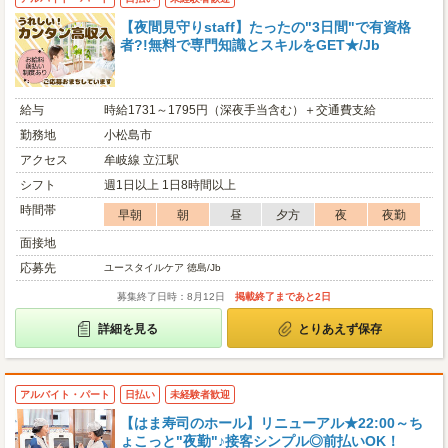
【夜間見守りstaff】たったの"3日間"で有資格
者?!無料で専門知識とスキルをGET★/Jb
給与
時給1731～1795円（深夜手当含む）＋交通費支給
勤務地
小松島市
アクセス
牟岐線 立江駅
シフト
週1日以上 1日8時間以上
時間帯
早朝
朝
昼
夕方
夜
夜勤
面接地
応募先
ユースタイルケア 徳島/Jb
募集終了日時：8月12日
掲載終了まであと2日
詳細を見る
とりあえず保存
アルバイト・パート
日払い
未経験者歓迎
【はま寿司のホール】リニューアル★22:00～ち
ょこっと"夜勤"♪接客シンプル◎前払いOK！