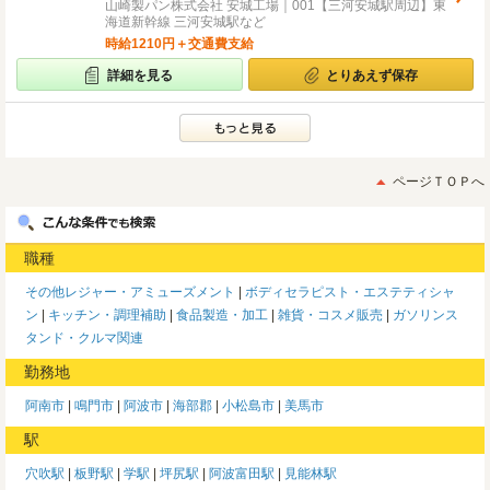
山崎製パン株式会社 安城工場｜001【三河安城駅周辺】東
海道新幹線 三河安城駅など
時給1210円＋交通費支給
詳細を見る
とりあえず保存
ページＴＯＰへ
職種
その他レジャー・アミューズメント
ボディセラピスト・エステティシャ
ン
キッチン・調理補助
食品製造・加工
雑貨・コスメ販売
ガソリンス
タンド・クルマ関連
勤務地
阿南市
鳴門市
阿波市
海部郡
小松島市
美馬市
駅
穴吹駅
板野駅
学駅
坪尻駅
阿波富田駅
見能林駅