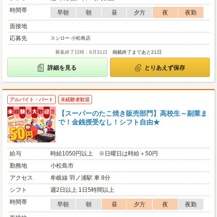
時間帯
早朝
朝
昼
夕方
夜
夜勤
面接地
応募先
スシロー 小松島店
募集終了日時：8月31日
掲載終了まであと21日
詳細を見る
とりあえず保存
アルバイト・パート
未経験者歓迎
【スーパーのたこ焼き販売部門】高校生～副業ま
で！金銭授受なし！シフト自由★
給与
時給1050円以上 ※日曜日は時給＋50円
勤務地
小松島市
アクセス
牟岐線 羽ノ浦駅 車 8分
シフト
週2日以上 1日5時間以上
時間帯
早朝
朝
昼
夕方
夜
夜勤