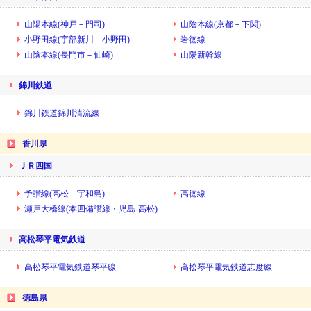
山陽本線(神戸－門司)
山陰本線(京都－下関)
小野田線(宇部新川－小野田)
岩徳線
山陰本線(長門市－仙崎)
山陽新幹線
錦川鉄道
錦川鉄道錦川清流線
香川県
ＪＲ四国
予讃線(高松－宇和島)
高徳線
瀬戸大橋線(本四備讃線・児島-高松)
高松琴平電気鉄道
高松琴平電気鉄道琴平線
高松琴平電気鉄道志度線
徳島県