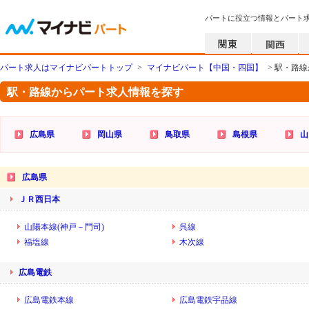
パートに役立つ情報とパート
パート求人はマイナビパートトップ
>
マイナビパート【中国・四国】
> 駅・路
駅・路線からパート求人情報を探す
広島県
岡山県
鳥取県
島根県
山
広島県
ＪＲ西日本
山陽本線(神戸－門司)
呉線
福塩線
木次線
広島電鉄
広島電鉄本線
広島電鉄宇品線