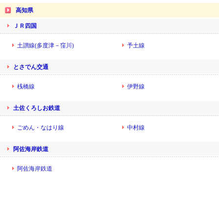
高知県
ＪＲ四国
土讃線(多度津－窪川)
予土線
とさでん交通
桟橋線
伊野線
土佐くろしお鉄道
ごめん・なはり線
中村線
阿佐海岸鉄道
阿佐海岸鉄道