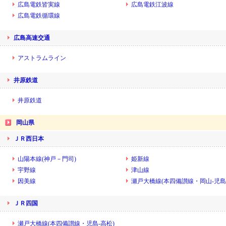
広島電鉄皆実線
広島電鉄江波線
広島電鉄循環線
広島高速交通
アストラムライン
井原鉄道
井原鉄道
岡山県
ＪＲ西日本
山陽本線(神戸－門司)
姫新線
宇野線
津山線
因美線
瀬戸大橋線(本四備讃線・岡山-児島
ＪＲ四国
瀬戸大橋線(本四備讃線・児島-高松)