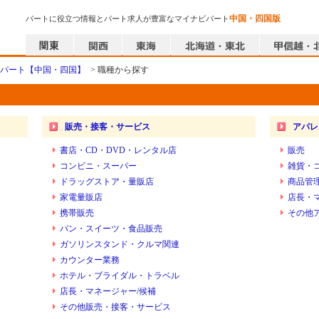
中国・四国版
パートに役立つ情報とパート求人が豊富なマイナビパート
パート【中国・四国】
> 職種から探す
販売・接客・サービス
アパレ
書店・CD・DVD・レンタル店
販売
コンビニ・スーパー
雑貨・
ドラッグストア・量販店
商品管
家電量販店
店長・
携帯販売
その他
パン・スイーツ・食品販売
ガソリンスタンド・クルマ関連
カウンター業務
ホテル・ブライダル・トラベル
店長・マネージャー/候補
その他販売・接客・サービス