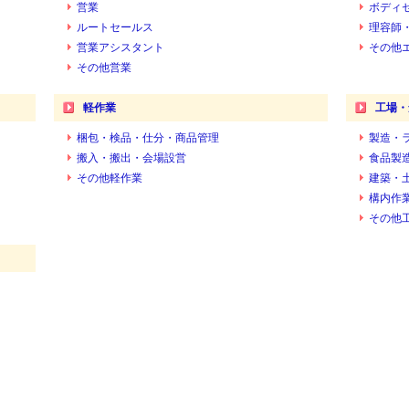
営業
ボディ
ルートセールス
理容師
営業アシスタント
その他
その他営業
軽作業
工場・
梱包・検品・仕分・商品管理
製造・
搬入・搬出・会場設営
食品製
その他軽作業
建築・
構内作
その他