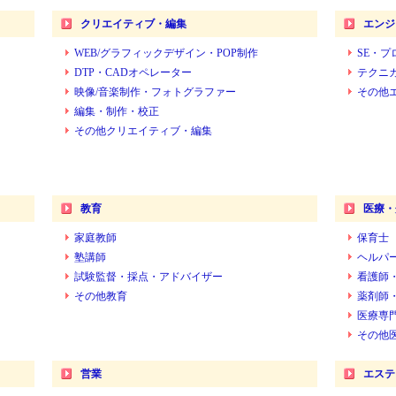
クリエイティブ・編集
エンジ
WEB/グラフィックデザイン・POP制作
SE・プ
DTP・CADオペレーター
テクニ
映像/音楽制作・フォトグラファー
その他
編集・制作・校正
その他クリエイティブ・編集
教育
医療・
家庭教師
保育士
塾講師
ヘルパ
試験監督・採点・アドバイザー
看護師
その他教育
薬剤師
医療専
その他
営業
エステ