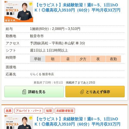
【セラピスト】未経験歓迎！週0～5、1日1hO
K！◎最高収入3510円（60分）平均月収33万円
給与
1施術(60分)：2,088円～3,510円
勤務地
観音寺市
アクセス
予讃線(高松－宇和島) 本山駅 車 3分
シフト
週1日以上 1日1時間以上
時間帯
早朝
朝
昼
夕方
夜
夜勤
面接地
応募先
りらくる 観音寺店
募集終了日時：9月1日
掲載終了まであと25日
詳細を見る
とりあえず保存
急募
アルバイト・パート
短期
未経験者歓迎
【セラピスト】未経験歓迎！週0～5、1日1hO
K！◎最高収入3510円（60分）平均月収33万円