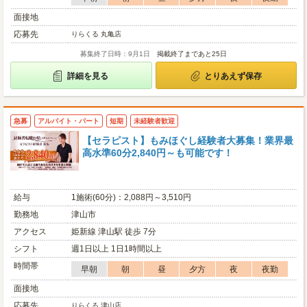
面接地
応募先
りらくる 丸亀店
募集終了日時：9月1日
掲載終了まであと25日
詳細を見る
とりあえず保存
急募
アルバイト・パート
短期
未経験者歓迎
【セラピスト】もみほぐし経験者大募集！業界最
高水準60分2,840円～も可能です！
給与
1施術(60分)：2,088円～3,510円
勤務地
津山市
アクセス
姫新線 津山駅 徒歩 7分
シフト
週1日以上 1日1時間以上
時間帯
早朝
朝
昼
夕方
夜
夜勤
面接地
応募先
りらくる 津山店