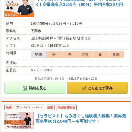
K！◎最高収入3510円（60分）平均月収33万円
給与
1施術(60分)：2,088円～3,510円
勤務地
下関市
アクセス
山陽本線(神戸－門司) 長府駅 徒歩 3分
シフト
週1日以上 1日1時間以上
時間帯
早朝
朝
昼
夕方
夜
夜勤
面接地
応募先
りらくる 長府店
募集終了日時：9月1日
掲載終了まであと25日
詳細を見る
とりあえず保存
急募
アルバイト・パート
短期
未経験者歓迎
【セラピスト】もみほぐし経験者大募集！業界最
高水準60分2,840円～も可能です！