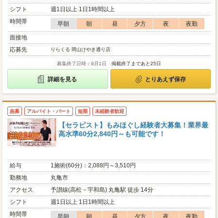
シフト
週1日以上 1日1時間以上
時間帯
早朝
朝
昼
夕方
夜
夜勤
面接地
応募先
りらくる 岡山けやき通り店
募集終了日時：9月1日
掲載終了まであと25日
詳細を見る
とりあえず保存
急募
アルバイト・パート
短期
未経験者歓迎
【セラピスト】もみほぐし経験者大募集！業界最
高水準60分2,840円～も可能です！
給与
1施術(60分)：2,088円～3,510円
勤務地
丸亀市
アクセス
予讃線(高松－宇和島) 丸亀駅 徒歩 14分
シフト
週1日以上 1日1時間以上
時間帯
早朝
朝
昼
夕方
夜
夜勤