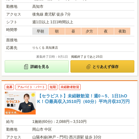
勤務地
高知市
アクセス
後免線 鹿児駅 徒歩 7分
シフト
週1日以上 1日1時間以上
時間帯
早朝
朝
昼
夕方
夜
夜勤
面接地
応募先
りらくる 高知東店
募集終了日時：9月1日
掲載終了まであと25日
詳細を見る
とりあえず保存
急募
アルバイト・パート
短期
未経験者歓迎
【セラピスト】未経験歓迎！週0～5、1日1hO
K！◎最高収入3510円（60分）平均月収33万円
給与
1施術(60分)：2,088円～3,510円
勤務地
岡山市 中区
アクセス
山陽本線(神戸－門司) 西川原駅 徒歩 10分