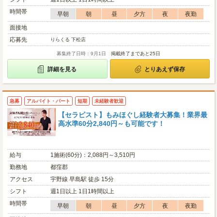
時間帯
早朝
朝
昼
夕方
夜
夜勤
面接地
応募先
りらくる 下松店
募集終了日時：9月1日
掲載終了まであと25日
詳細を見る
とりあえず保存
急募
アルバイト・パート
短期
未経験者歓迎
【セラピスト】もみほぐし経験者大募集！業界最
高水準60分2,840円～も可能です！
給与
1施術(60分)：2,088円～3,510円
勤務地
都窪郡
アクセス
宇野線 早島駅 徒歩 15分
シフト
週1日以上 1日1時間以上
時間帯
早朝
朝
昼
夕方
夜
夜勤