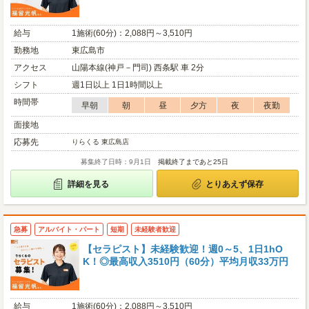
給与
1施術(60分)：2,088円～3,510円
勤務地
東広島市
アクセス
山陽本線(神戸－門司) 西条駅 車 2分
シフト
週1日以上 1日1時間以上
時間帯
早朝
朝
昼
夕方
夜
夜勤
面接地
応募先
りらくる 東広島店
募集終了日時：9月1日
掲載終了まであと25日
詳細を見る
とりあえず保存
急募
アルバイト・パート
短期
未経験者歓迎
【セラピスト】未経験歓迎！週0～5、1日1hO
K！◎最高収入3510円（60分）平均月収33万円
給与
1施術(60分)：2,088円～3,510円