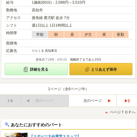
給与
1施術(60分)：2,088円～3,510円
勤務地
高知市
アクセス
後免線 鹿児駅 徒歩 7分
シフト
週1日以上 1日1時間以上
時間帯
早朝
朝
昼
夕方
夜
夜勤
面接地
応募先
りらくる 高知東店
募集終了日時：9月1日
掲載終了まであと25日
詳細を見る
とりあえず保存
1ページ（全6ページ中）
前のページ
次のページ
最
最
初
後
ページＴＯＰへ
へ
へ
あなたにおすすめのパート
【スポーツ大会運営スタッフ】