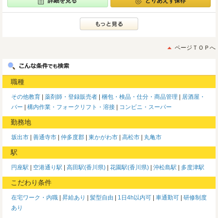
詳細を見る
とりあえず保存
ページＴＯＰへ
職種
その他教育
薬剤師・登録販売者
梱包・検品・仕分・商品管理
居酒屋・
バー
構内作業・フォークリフト・溶接
コンビニ・スーパー
勤務地
坂出市
善通寺市
仲多度郡
東かがわ市
高松市
丸亀市
駅
円座駅
空港通り駅
高田駅(香川県)
花園駅(香川県)
沖松島駅
多度津駅
こだわり条件
在宅ワーク・内職
昇給あり
髪型自由
1日4h以内可
車通勤可
研修制度
あり