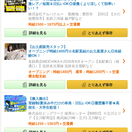
激レア／短期＆日払いOK◎昼働くより涼しくて効率い
い！？
株式会社アルバクルー 勤務地：豊田市 【001】【その
他豊田市】名鉄三河線 越戸駅など
時給1500～1875円以上＋交通費
詳細を見る
とりあえず保存
【お土産販売スタッフ】
オープニング時給1400円☆名駅直結のお土産屋さん◎未経
験OK！
名鉄商店MEICHIKA※2026年9月オープン【名駅東口（桜
通口）】近鉄名古屋線 近鉄名古屋駅など
オープニング：時給1400円 通常：時給1200円～＋交通
費全額支給
詳細を見る
とりあえず保存
【搬入搬出】
登録制/夏休み中だけの単発・日払いOK◎履歴書不要★高
校生・大学生歓迎！
株式会社ビッグワーク 採用センター【BW03】 ※立川エリ
ア【立川駅周辺】南武線(川崎－立川) 立川駅など
時給1250～1563円＋交通費