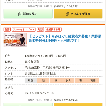
募集終了日時：9月1日
掲載終了まであと25日
詳細を見る
とりあえず保存
急募
アルバイト・パート
短期
未経験者歓迎
【セラピスト】もみほぐし経験者大募集！業界最
高水準60分2,840円～も可能です！
給与
1施術(60分)：2,088円～3,510円
勤務地
高松市 西部
アクセス
予讃線(高松－宇和島) 端岡駅 車 3分
シフト
週1日以上 1日1時間以上
時間帯
早朝
朝
昼
夕方
夜
夜勤
面接地
応募先
りらくる 高松西インター店
募集終了日時：9月1日
掲載終了まであと25日