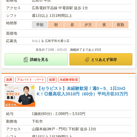
勤務地
広島市 中区
アクセス
広島電鉄宇品線 中電前駅 徒歩 1分
シフト
週1日以上 1日1時間以上
時間帯
早朝
朝
昼
夕方
夜
夜勤
面接地
応募先
りらくる 広島平和大通り店
募集終了日時：9月1日
掲載終了まであと25日
詳細を見る
とりあえず保存
急募
アルバイト・パート
短期
未経験者歓迎
【セラピスト】未経験歓迎！週0～5、1日1hO
K！◎最高収入3510円（60分）平均月収33万円
給与
1施術(60分)：2,088円～3,510円
勤務地
下松市
アクセス
山陽本線(神戸－門司) 下松駅 徒歩 13分
シフト
週1日以上 1日1時間以上