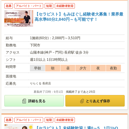
急募
アルバイト・パート
短期
未経験者歓迎
【セラピスト】もみほぐし経験者大募集！業界最
高水準60分2,840円～も可能です！
給与
1施術(60分)：2,088円～3,510円
勤務地
下関市
アクセス
山陽本線(神戸－門司) 長府駅 徒歩 3分
シフト
週1日以上 1日1時間以上
時間帯
早朝
朝
昼
夕方
夜
夜勤
面接地
応募先
りらくる 長府店
募集終了日時：9月1日
掲載終了まであと25日
詳細を見る
とりあえず保存
急募
アルバイト・パート
短期
未経験者歓迎
【セラピスト】未経験歓迎！週0～5、1日1hO