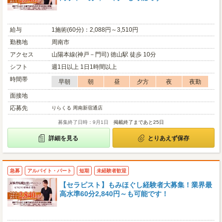
給与
1施術(60分)：2,088円～3,510円
勤務地
周南市
アクセス
山陽本線(神戸－門司) 徳山駅 徒歩 10分
シフト
週1日以上 1日1時間以上
時間帯
早朝
朝
昼
夕方
夜
夜勤
面接地
応募先
りらくる 周南新宿通店
募集終了日時：9月1日
掲載終了まであと25日
詳細を見る
とりあえず保存
急募
アルバイト・パート
短期
未経験者歓迎
【セラピスト】もみほぐし経験者大募集！業界最
高水準60分2,840円～も可能です！