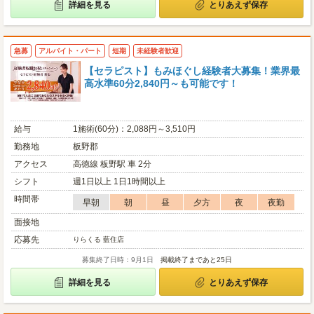
詳細を見る
とりあえず保存
急募
アルバイト・パート
短期
未経験者歓迎
【セラピスト】もみほぐし経験者大募集！業界最
高水準60分2,840円～も可能です！
給与
1施術(60分)：2,088円～3,510円
勤務地
板野郡
アクセス
高徳線 板野駅 車 2分
シフト
週1日以上 1日1時間以上
時間帯
早朝
朝
昼
夕方
夜
夜勤
面接地
応募先
りらくる 藍住店
募集終了日時：9月1日
掲載終了まであと25日
詳細を見る
とりあえず保存