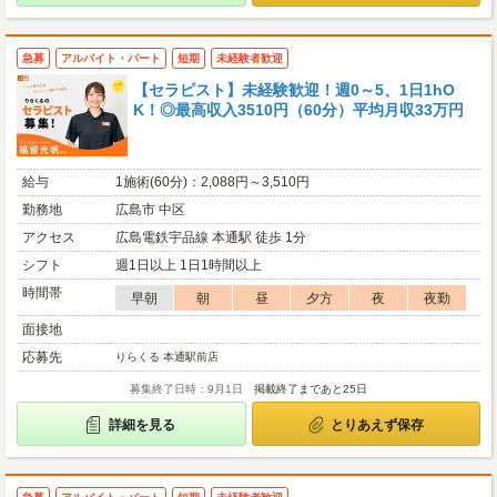
急募
アルバイト・パート
短期
未経験者歓迎
【セラピスト】未経験歓迎！週0～5、1日1hO
K！◎最高収入3510円（60分）平均月収33万円
給与
1施術(60分)：2,088円～3,510円
勤務地
広島市 中区
アクセス
広島電鉄宇品線 本通駅 徒歩 1分
シフト
週1日以上 1日1時間以上
時間帯
早朝
朝
昼
夕方
夜
夜勤
面接地
応募先
りらくる 本通駅前店
募集終了日時：9月1日
掲載終了まであと25日
詳細を見る
とりあえず保存