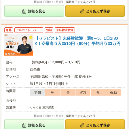
募集終了日時：9月1日
掲載終了まであと25日
詳細を見る
とりあえず保存
急募
アルバイト・パート
短期
未経験者歓迎
【セラピスト】未経験歓迎！週0～5、1日1hO
K！◎最高収入3510円（60分）平均月収33万円
給与
1施術(60分)：2,088円～3,510円
勤務地
西条市
アクセス
予讃線(高松－宇和島) 壬生川駅 徒歩 8分
シフト
週1日以上 1日1時間以上
時間帯
早朝
朝
昼
夕方
夜
夜勤
面接地
応募先
りらくる 三津屋店
募集終了日時：9月1日
掲載終了まであと25日
詳細を見る
とりあえず保存