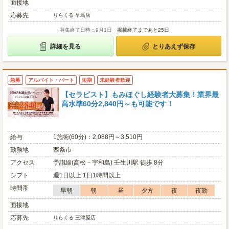
面接地
応募先
りらくる 早島店
募集終了日時：9月1日
掲載終了まであと25日
詳細を見る
とりあえず保存
急募
アルバイト・パート
短期
未経験者歓迎
【セラピスト】もみほぐし経験者大募集！業界最
高水準60分2,840円～も可能です！
給与
1施術(60分)：2,088円～3,510円
勤務地
西条市
アクセス
予讃線(高松－宇和島) 壬生川駅 徒歩 8分
シフト
週1日以上 1日1時間以上
時間帯
早朝
朝
昼
夕方
夜
夜勤
面接地
応募先
りらくる 三津屋店