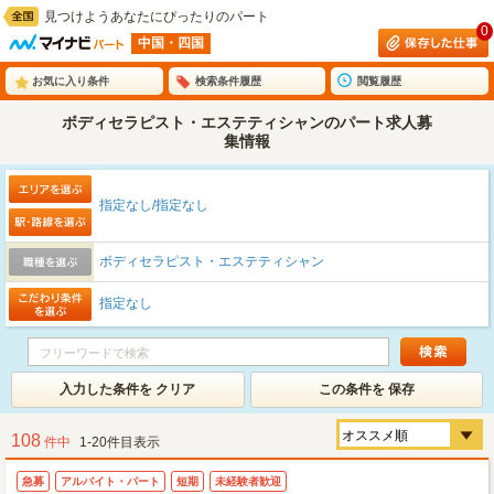
見つけようあなたにぴったりのパート
0
中国・四国
お気に入り条件
検索条件履歴
閲覧履歴
ボディセラピスト・エステティシャンのパート求人募
集情報
指定なし/指定なし
ボディセラピスト・エステティシャン
指定なし
入力した条件を クリア
この条件を 保存
108
件中
1-20件目表示
急募
アルバイト・パート
短期
未経験者歓迎