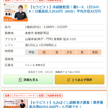
急募
アルバイト・パート
短期
未経験者歓迎
【セラピスト】未経験歓迎！週0～5、1日1hO
K！◎最高収入3510円（60分）平均月収33万円
給与
1施術(60分)：2,088円～3,510円
勤務地
倉敷市 倉敷駅周辺
アクセス
山陽本線(神戸－門司) 倉敷駅 徒歩 11分
シフト
週1日以上 1日1時間以上
時間帯
早朝
朝
昼
夕方
夜
夜勤
面接地
応募先
りらくる 倉敷北店
募集終了日時：9月1日
掲載終了まであと25日
詳細を見る
とりあえず保存
急募
アルバイト・パート
短期
未経験者歓迎
【セラピスト】もみほぐし経験者大募集！業界最
高水準60分2,840円～も可能です！