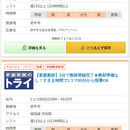
シフト
週1日以上 1日4時間以上
時間帯
早朝
朝
昼
夕方
夜
夜勤
面接地
府中市
応募先
府中市立総合体育館（TTCアリーナ）
掲載終了まであと31日
詳細を見る
とりあえず保存
アルバイト・パート
短期
未経験者歓迎
【家庭教師】3分で教師登録完了★教材準備な
し！すきま時間で1コマ60分から指導OK
給与
1コマ(60分)1980～4510円
勤務地
府中市
アクセス
福塩線 河佐駅
シフト
週1日以上 1日1時間以上
時間帯
早朝
朝
昼
夕方
夜
夜勤