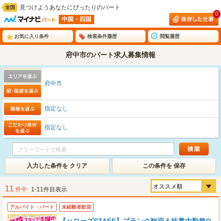
見つけようあなたにぴったりのパート
0
中国・四国
お気に入り条件
検索条件履歴
閲覧履歴
府中市のパート求人募集情報
府中市
指定なし
指定なし
入力した条件を クリア
この条件を 保存
11
件中
1-11件目表示
アルバイト・パート
未経験者歓迎