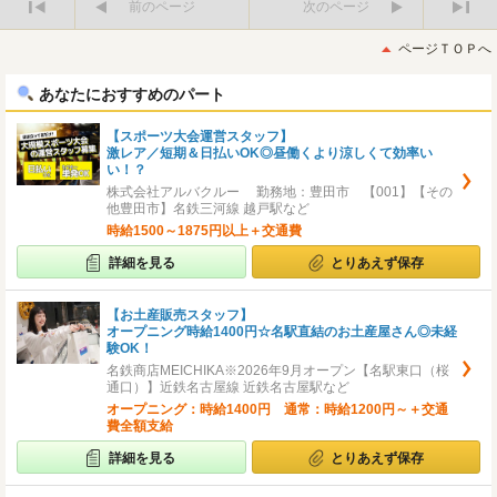
前のページ
次のページ
最
最
初
後
ページＴＯＰへ
へ
へ
あなたにおすすめのパート
【スポーツ大会運営スタッフ】
激レア／短期＆日払いOK◎昼働くより涼しくて効率い
い！？
株式会社アルバクルー 勤務地：豊田市 【001】【その
他豊田市】名鉄三河線 越戸駅など
時給1500～1875円以上＋交通費
詳細を見る
とりあえず保存
【お土産販売スタッフ】
オープニング時給1400円☆名駅直結のお土産屋さん◎未経
験OK！
名鉄商店MEICHIKA※2026年9月オープン【名駅東口（桜
通口）】近鉄名古屋線 近鉄名古屋駅など
オープニング：時給1400円 通常：時給1200円～＋交通
費全額支給
詳細を見る
とりあえず保存