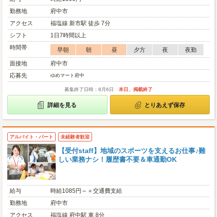
勤務地
府中市
アクセス
福塩線 新市駅 徒歩 7分
シフト
1日7時間以上
時間帯
早朝
朝
昼
夕方
夜
夜勤
面接地
府中市
応募先
ゆめマート府中
募集終了日時：8月6日
本日、掲載終了
詳細を見る
とりあえず保存
アルバイト・パート
未経験者歓迎
【受付staff】地域のスポーツを支えるお仕事♪難
しい業務ナシ！履歴書不要＆車通勤OK
給与
時給1085円～＋交通費支給
勤務地
府中市
アクセス
福塩線 府中駅 車 8分