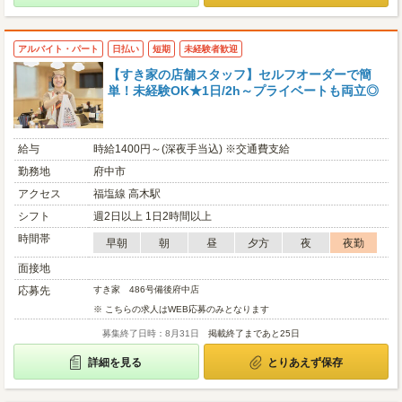
アルバイト・パート
日払い
短期
未経験者歓迎
【すき家の店舗スタッフ】セルフオーダーで簡
単！未経験OK★1日/2h～プライベートも両立◎
給与
時給1400円～(深夜手当込) ※交通費支給
勤務地
府中市
アクセス
福塩線 高木駅
シフト
週2日以上 1日2時間以上
時間帯
早朝
朝
昼
夕方
夜
夜勤
面接地
応募先
すき家 486号備後府中店
※ こちらの求人はWEB応募のみとなります
募集終了日時：8月31日
掲載終了まであと25日
詳細を見る
とりあえず保存