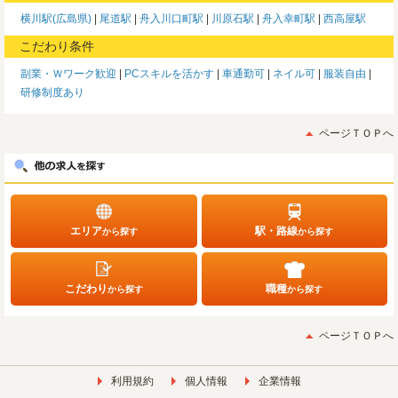
横川駅(広島県)
尾道駅
舟入川口町駅
川原石駅
舟入幸町駅
西高屋駅
こだわり条件
副業・Ｗワーク歓迎
PCスキルを活かす
車通勤可
ネイル可
服装自由
研修制度あり
ページＴＯＰへ
エリア
駅・路線
から探す
から探す
こだわり
職種
から探す
から探す
ページＴＯＰへ
利用規約
個人情報
企業情報