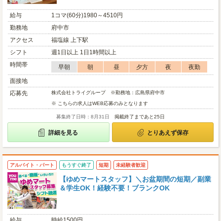
給与
1コマ(60分)1980～4510円
勤務地
府中市
アクセス
福塩線 上下駅
シフト
週1日以上 1日1時間以上
時間帯
早朝
朝
昼
夕方
夜
夜勤
面接地
応募先
株式会社トライグループ ※勤務地：広島県府中市
※ こちらの求人はWEB応募のみとなります
募集終了日時：8月31日
掲載終了まであと25日
詳細を見る
とりあえず保存
アルバイト・パート
もうすぐ終了
短期
未経験者歓迎
【ゆめマートスタッフ】＼お盆期間の短期／副業
＆学生OK！経験不要！ブランクOK
給与
時給1500円