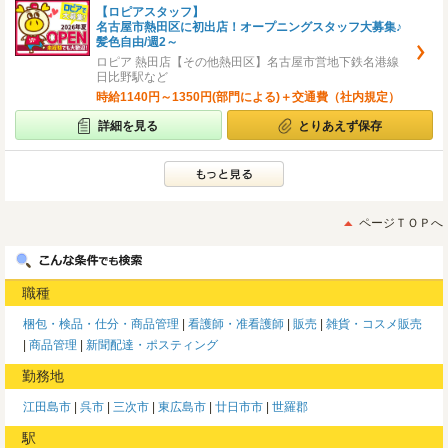
【ロピアスタッフ】
名古屋市熱田区に初出店！オープニングスタッフ大募集♪
髪色自由/週2～
ロピア 熱田店【その他熱田区】名古屋市営地下鉄名港線
日比野駅など
時給1140円～1350円(部門による)＋交通費（社内規定）
詳細を見る
とりあえず保存
ページＴＯＰへ
職種
梱包・検品・仕分・商品管理
看護師・准看護師
販売
雑貨・コスメ販売
商品管理
新聞配達・ポスティング
勤務地
江田島市
呉市
三次市
東広島市
廿日市市
世羅郡
駅