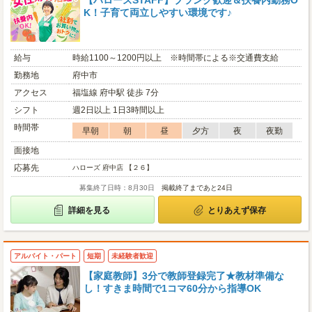
【ハローズSTAFF】ブランク歓迎＆扶養内勤務O
K！子育て両立しやすい環境です♪
給与
時給1100～1200円以上 ※時間帯による※交通費支給
勤務地
府中市
アクセス
福塩線 府中駅 徒歩 7分
シフト
週2日以上 1日3時間以上
時間帯
早朝
朝
昼
夕方
夜
夜勤
面接地
応募先
ハローズ 府中店 【２６】
募集終了日時：8月30日
掲載終了まであと24日
詳細を見る
とりあえず保存
アルバイト・パート
短期
未経験者歓迎
【家庭教師】3分で教師登録完了★教材準備な
し！すきま時間で1コマ60分から指導OK