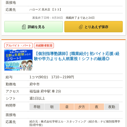
面接地
応募先
ハローズ 高木店 【３３】
募集終了日時：8月30日
掲載終了まであと24日
詳細を見る
とりあえず保存
アルバイト・パート
未経験者歓迎
【個別指導塾講師】[職業紹介] 初バイト応援♪経
験や学力よりも人柄重視！シフトの融通◎
給与
1コマ(90分) 1710～2199円
勤務地
府中市
アクセス
福塩線 府中駅 車 2分
シフト
週1日以上
時間帯
早朝
朝
昼
夕方
夜
夜勤
面接地
応募先
紹介元：株式会社学研エル・スタッフィング（紹介先：ナビ個別指導学
院/府中校）