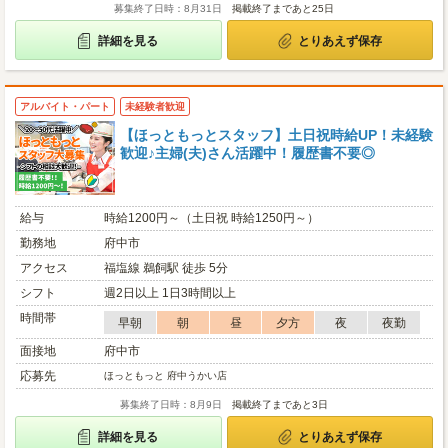
募集終了日時：8月31日
掲載終了まであと25日
詳細を見る
とりあえず保存
アルバイト・パート
未経験者歓迎
【ほっともっとスタッフ】土日祝時給UP！未経験
歓迎♪主婦(夫)さん活躍中！履歴書不要◎
給与
時給1200円～（土日祝 時給1250円～）
勤務地
府中市
アクセス
福塩線 鵜飼駅 徒歩 5分
シフト
週2日以上 1日3時間以上
時間帯
早朝
朝
昼
夕方
夜
夜勤
面接地
府中市
応募先
ほっともっと 府中うかい店
募集終了日時：8月9日
掲載終了まであと3日
詳細を見る
とりあえず保存