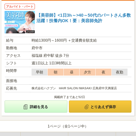
アルバイト・パート
【美容師】<1日3h～>40～50代のパートさん多数
活躍！扶養内OK！要：美容師免許
給与
時給1300円～1600円 ＋交通費全額支給
勤務地
府中市
アクセス
福塩線 府中駅 徒歩 7分
シフト
週1日以上 1日3時間以上
時間帯
早朝
朝
昼
夕方
夜
夜勤
面接地
応募先
株式会社ハクブン HAIR SALON IWASAKI 広島府中天満屋店
掲載終了まであと52日
詳細を見る
とりあえず保存
1ページ（全1ページ中）