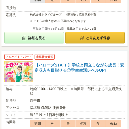
面接地
応募先
株式会社トライグループ ※勤務地：広島県府中市
※ こちらの求人はWEB応募のみとなります
募集終了日時：8月31日
掲載終了まであと25日
詳細を見る
とりあえず保存
アルバイト・パート
未経験者歓迎
【ハローズSTAFF】学校と両立しながら成長！安
定収入も目指せる◎学生生活レベルUP♪
給与
時給1100～1400円以上 ※時間帯・部門による※交通費支
給
勤務地
府中市
アクセス
福塩線 鵜飼駅 徒歩 5分
シフト
週2日以上 1日3時間以上
時間帯
早朝
朝
昼
夕方
夜
夜勤