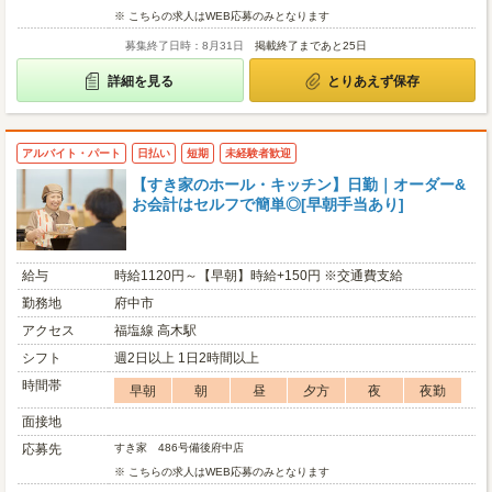
※ こちらの求人はWEB応募のみとなります
募集終了日時：8月31日
掲載終了まであと25日
詳細を見る
とりあえず保存
アルバイト・パート
日払い
短期
未経験者歓迎
【すき家のホール・キッチン】日勤｜オーダー&
お会計はセルフで簡単◎[早朝手当あり]
給与
時給1120円～【早朝】時給+150円 ※交通費支給
勤務地
府中市
アクセス
福塩線 高木駅
シフト
週2日以上 1日2時間以上
時間帯
早朝
朝
昼
夕方
夜
夜勤
面接地
応募先
すき家 486号備後府中店
※ こちらの求人はWEB応募のみとなります