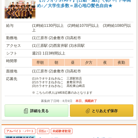
【カラオケSTAFF】[日勤・週2] ＼初バイト率高
め♪／大学生多数＝居心地◎髪色自由★
給与
(1)時給1130円以上 (2)時給1070円以上 (3)時給1080円以
上
勤務地
(1)三原市 (2)倉敷市 (3)高松市
アクセス
(1)三原駅 (2)西富井駅 (3)水田駅
シフト
週2日 1日3時間以上
時間帯
早朝
朝
昼
夕方
夜
夜勤
面接地
(1)三原市 (2)倉敷市 (3)高松市
応募先
(1)
カラオケまねきねこ 三原駅前店
(2)
カラオケまねきねこ 倉敷笹沖店
(3)
カラオケまねきねこ 高松東山崎店
※ こちらの求人はWEB応募のみとなります
募集終了日時：8月9日
本日、掲載終了
詳細を見る
とりあえず保存
アルバイト・パート
日払い
未経験者歓迎