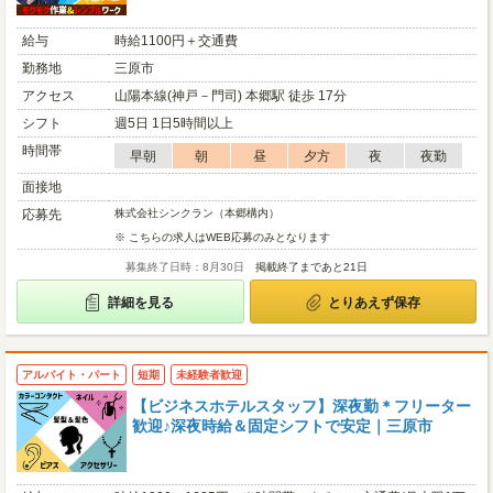
給与
時給1100円＋交通費
勤務地
三原市
アクセス
山陽本線(神戸－門司) 本郷駅 徒歩 17分
シフト
週5日 1日5時間以上
時間帯
早朝
朝
昼
夕方
夜
夜勤
面接地
応募先
株式会社シンクラン（本郷構内）
※ こちらの求人はWEB応募のみとなります
募集終了日時：8月30日
掲載終了まであと21日
詳細を見る
とりあえず保存
アルバイト・パート
短期
未経験者歓迎
【ビジネスホテルスタッフ】深夜勤＊フリーター
歓迎♪深夜時給＆固定シフトで安定｜三原市