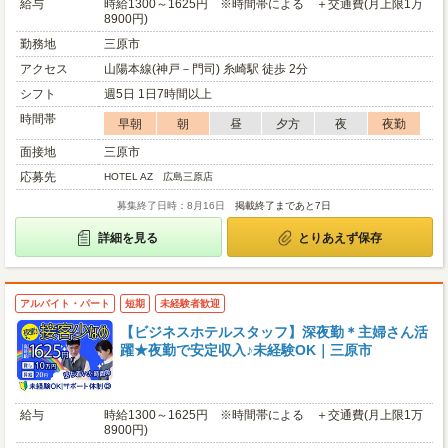
給与
時給1300～1625円 ※時間帯による ＋交通費(月上限1万
8900円)
勤務地
三原市
アクセス
山陽本線(神戸－門司) 糸崎駅 徒歩 2分
シフト
週5日 1日7時間以上
時間帯
早朝
朝
昼
夕方
夜
夜勤
面接地
三原市
応募先
HOTEL AZ 広島三原店
募集終了日時：8月16日
掲載終了まであと7日
詳細を見る
とりあえず保存
アルバイト・パート
短期
未経験者歓迎
【ビジネスホテルスタッフ】深夜勤＊主婦さん活
躍★夜勤で安定収入♪未経験OK｜三原市
給与
時給1300～1625円 ※時間帯による ＋交通費(月上限1万
8900円)