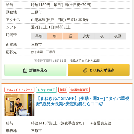
給与
時給1150円＋曜日手当(土日祝+70円)
勤務地
三原市
アクセス
山陽本線(神戸－門司) 三原駅 車 6分
シフト
週2日以上 1日3時間以上
時間帯
早朝
朝
昼
夕方
夜
夜勤
面接地
三原市
応募先
はま寿司 三原店
募集終了日時：8月31日
掲載終了まであと22日
詳細を見る
とりあえず保存
アルバイト・パート
もうすぐ終了
短期
未経験者歓迎
【まねきねこSTAFF】[夜勤・週3～] "タイパ重視
派"必見★長期×安定勤務ならココ◎
給与
時給1413円以上（深夜手当含む） ＋交通費支給
勤務地
三原市