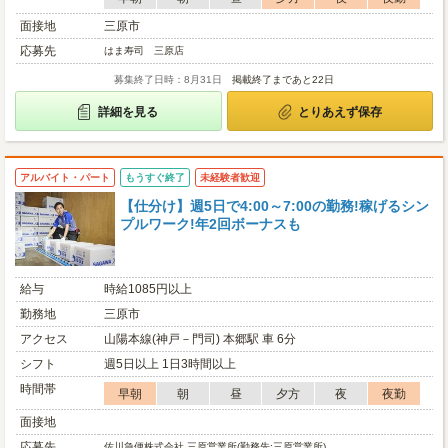
面接地
三原市
応募先
はま寿司 三原店
募集終了日時：8月31日
掲載終了まであと22日
詳細を見る
とりあえず保存
アルバイト・パート
もうすぐ終了
未経験者歓迎
【仕分け】週5日で4:00～7:00の勤務!稼げるシン
プルワーク!年2回ボーナスも
給与
時給1085円以上
勤務地
三原市
アクセス
山陽本線(神戸－門司) 本郷駅 車 6分
シフト
週5日以上 1日3時間以上
時間帯
早朝
朝
昼
夕方
夜
夜勤
面接地
応募先
佐川急便株式会社 三原営業所(勤務先:三原営業所)