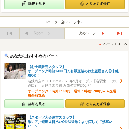
詳細を見る
とりあえず保存
1ページ（全3ページ中）
前のページ
次のページ
最
最
初
後
ページＴＯＰへ
へ
へ
あなたにおすすめのパート
【お土産販売スタッフ】
オープニング時給1400円☆名駅直結のお土産屋さん◎未経
験OK！
名鉄商店MEICHIKA※2026年9月オープン【名駅東口（桜
通口）】近鉄名古屋線 近鉄名古屋駅など
オープニング：時給1400円 通常：時給1200円～＋交通
費全額支給
詳細を見る
とりあえず保存
【スポーツ大会運営スタッフ】
激レア／短期＆日払いOK◎昼働くより涼しくて効率い
い！？