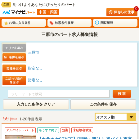
見つけようあなたにぴったりのパート
0
中国・四国
お気に入り条件
検索条件履歴
閲覧履歴
三原市のパート求人募集情報
三原市
指定なし
指定なし
入力した条件を クリア
この条件を 保存
59
件中
1-20件目表示
アルバイト・パート
もうすぐ終了
短期
未経験者歓迎