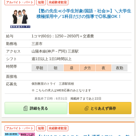
アルバイト・パート
短期
未経験者歓迎
【塾の先生≪小学生対象/国語・社会≫】＼大学生
積極採用中／1科目だけの指導で◎私服OK！
給与
1コマ(60分)：1250～2650円＋交通費
勤務地
三原市
アクセス
山陽本線(神戸－門司) 三原駅
シフト
週1日以上 1日1時間以上
時間帯
早朝
朝
昼
夕方
夜
夜勤
面接地
応募先
個別教室のトライ 三原駅前校
※ こちらの求人はWEB応募のみとなります
募集終了日時：8月31日
掲載終了まであと22日
詳細を見る
とりあえず保存
アルバイト・パート
短期
未経験者歓迎