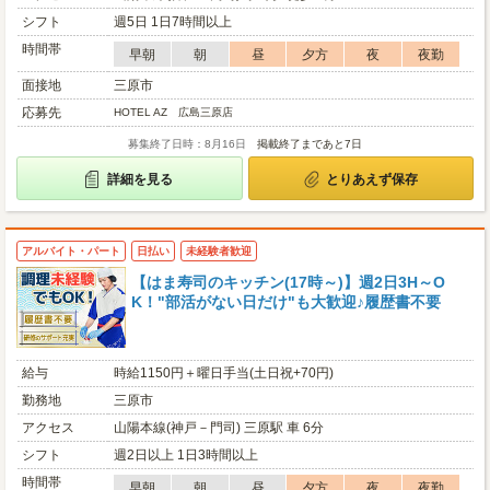
シフト
週5日 1日7時間以上
時間帯
早朝
朝
昼
夕方
夜
夜勤
面接地
三原市
応募先
HOTEL AZ 広島三原店
募集終了日時：8月16日
掲載終了まであと7日
詳細を見る
とりあえず保存
アルバイト・パート
日払い
未経験者歓迎
【はま寿司のキッチン(17時～)】週2日3H～O
K！"部活がない日だけ"も大歓迎♪履歴書不要
給与
時給1150円＋曜日手当(土日祝+70円)
勤務地
三原市
アクセス
山陽本線(神戸－門司) 三原駅 車 6分
シフト
週2日以上 1日3時間以上
時間帯
早朝
朝
昼
夕方
夜
夜勤