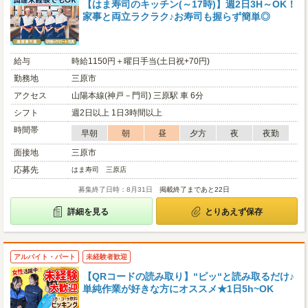
【はま寿司のキッチン(～17時)】週2日3H～OK！
家事と両立ラクラク♪お寿司も握らず簡単◎
給与
時給1150円＋曜日手当(土日祝+70円)
勤務地
三原市
アクセス
山陽本線(神戸－門司) 三原駅 車 6分
シフト
週2日以上 1日3時間以上
時間帯
早朝
朝
昼
夕方
夜
夜勤
面接地
三原市
応募先
はま寿司 三原店
募集終了日時：8月31日
掲載終了まであと22日
詳細を見る
とりあえず保存
アルバイト・パート
未経験者歓迎
【QRコードの読み取り】“ピッ“と読み取るだけ♪
単純作業が好きな方にオススメ★1日5h~OK