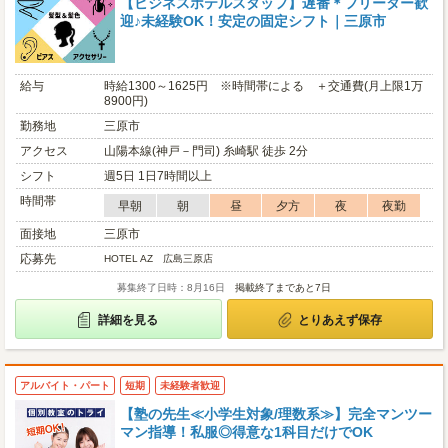
【ビジネスホテルスタッフ】遅番＊フリーター歓
迎♪未経験OK！安定の固定シフト｜三原市
給与
時給1300～1625円 ※時間帯による ＋交通費(月上限1万
8900円)
勤務地
三原市
アクセス
山陽本線(神戸－門司) 糸崎駅 徒歩 2分
シフト
週5日 1日7時間以上
時間帯
早朝
朝
昼
夕方
夜
夜勤
面接地
三原市
応募先
HOTEL AZ 広島三原店
募集終了日時：8月16日
掲載終了まであと7日
詳細を見る
とりあえず保存
アルバイト・パート
短期
未経験者歓迎
【塾の先生≪小学生対象/理数系≫】完全マンツー
マン指導！私服◎得意な1科目だけでOK