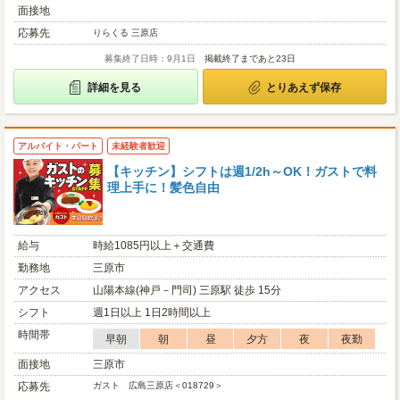
面接地
応募先
りらくる 三原店
募集終了日時：9月1日
掲載終了まであと23日
詳細を見る
とりあえず保存
アルバイト・パート
未経験者歓迎
【キッチン】シフトは週1/2h～OK！ガストで料
理上手に！髪色自由
給与
時給1085円以上＋交通費
勤務地
三原市
アクセス
山陽本線(神戸－門司) 三原駅 徒歩 15分
シフト
週1日以上 1日2時間以上
時間帯
早朝
朝
昼
夕方
夜
夜勤
面接地
三原市
応募先
ガスト 広島三原店＜018729＞