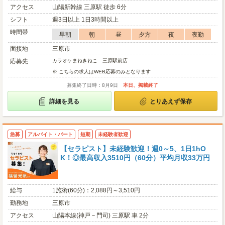
アクセス
山陽新幹線 三原駅 徒歩 6分
シフト
週3日以上 1日3時間以上
時間帯
早朝
朝
昼
夕方
夜
夜勤
面接地
三原市
応募先
カラオケまねきねこ 三原駅前店
※ こちらの求人はWEB応募のみとなります
募集終了日時：8月9日
本日、掲載終了
詳細を見る
とりあえず保存
急募
アルバイト・パート
短期
未経験者歓迎
【セラピスト】未経験歓迎！週0～5、1日1hO
K！◎最高収入3510円（60分）平均月収33万円
給与
1施術(60分)：2,088円～3,510円
勤務地
三原市
アクセス
山陽本線(神戸－門司) 三原駅 車 2分