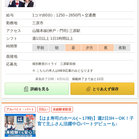
給与
1コマ(60分)：1250～2650円＋交通費
勤務地
三原市
アクセス
山陽本線(神戸－門司) 三原駅
シフト
週1日以上 1日1時間以上
時間帯
早朝
朝
昼
夕方
夜
夜勤
面接地
応募先
個別教室のトライ 三原駅前校
※ こちらの求人はWEB応募のみとなります
募集終了日時：8月31日
掲載終了まであと22日
詳細を見る
とりあえず保存
アルバイト・パート
日払い
未経験者歓迎
【はま寿司のホール(～17時)】週2日3H～OK！子
育て主ふさん活躍中◎パートデビューも♪