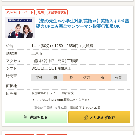
アルバイト・パート
短期
未経験者歓迎
【塾の先生≪小学生対象/英語≫】英語スキル&基
礎力UPに★完全マンツーマン指導◎私服OK
給与
1コマ(60分)：1250～2650円＋交通費
勤務地
三原市
アクセス
山陽本線(神戸－門司) 三原駅
シフト
週1日以上 1日1時間以上
時間帯
早朝
朝
昼
夕方
夜
夜勤
面接地
応募先
個別教室のトライ 三原駅前校
※ こちらの求人はWEB応募のみとなります
募集終了日時：8月31日
掲載終了まであと22日
詳細を見る
とりあえず保存