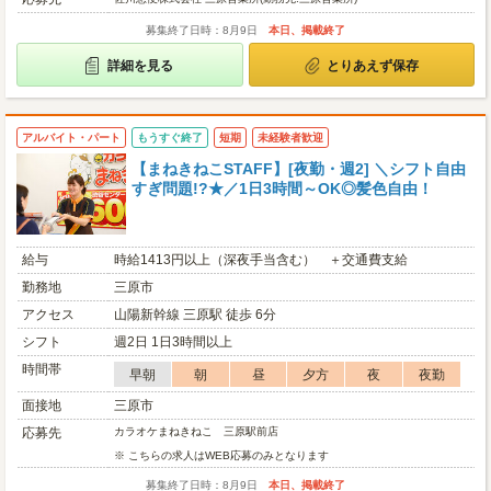
募集終了日時：8月9日
本日、掲載終了
詳細を見る
とりあえず保存
アルバイト・パート
もうすぐ終了
短期
未経験者歓迎
【まねきねこSTAFF】[夜勤・週2] ＼シフト自由
すぎ問題!?★／1日3時間～OK◎髪色自由！
給与
時給1413円以上（深夜手当含む） ＋交通費支給
勤務地
三原市
アクセス
山陽新幹線 三原駅 徒歩 6分
シフト
週2日 1日3時間以上
時間帯
早朝
朝
昼
夕方
夜
夜勤
面接地
三原市
応募先
カラオケまねきねこ 三原駅前店
※ こちらの求人はWEB応募のみとなります
募集終了日時：8月9日
本日、掲載終了