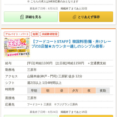
※ こちらの求人はWEB応募のみとなります
募集終了日時：8月31日
掲載終了まであと22日
詳細を見る
とりあえず保存
アルバイト・パート
短期
未経験者歓迎
【フードコートSTAFF】韓国料理/麺・丼/クレー
プの3店舗★カウンター越しのシンプル接客♪
給与
[平日] 時給1100円 [土日祝] 時給1150円 ＋交通費支給
勤務地
三原市
アクセス
山陽本線(神戸－門司) 三原駅 徒歩 12分
シフト
週2日以上 1日4時間以上
時間帯
早朝
朝
昼
夕方
夜
夜勤
面接地
三原市
応募先
フードコート 三原店 ※フジグラン三原内
募集終了日時：8月24日
掲載終了まであと15日