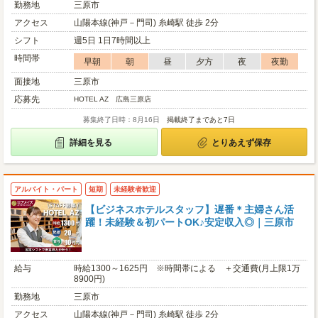
勤務地
三原市
アクセス
山陽本線(神戸－門司) 糸崎駅 徒歩 2分
シフト
週5日 1日7時間以上
時間帯
早朝
朝
昼
夕方
夜
夜勤
面接地
三原市
応募先
HOTEL AZ 広島三原店
募集終了日時：8月16日
掲載終了まであと7日
詳細を見る
とりあえず保存
アルバイト・パート
短期
未経験者歓迎
【ビジネスホテルスタッフ】遅番＊主婦さん活
躍！未経験＆初パートOK♪安定収入◎｜三原市
給与
時給1300～1625円 ※時間帯による ＋交通費(月上限1万
8900円)
勤務地
三原市
アクセス
山陽本線(神戸－門司) 糸崎駅 徒歩 2分