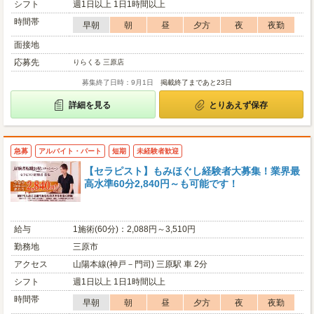
シフト
週1日以上 1日1時間以上
時間帯
早朝
朝
昼
夕方
夜
夜勤
面接地
応募先
りらくる 三原店
募集終了日時：9月1日
掲載終了まであと23日
詳細を見る
とりあえず保存
急募
アルバイト・パート
短期
未経験者歓迎
【セラピスト】もみほぐし経験者大募集！業界最
高水準60分2,840円～も可能です！
給与
1施術(60分)：2,088円～3,510円
勤務地
三原市
アクセス
山陽本線(神戸－門司) 三原駅 車 2分
シフト
週1日以上 1日1時間以上
時間帯
早朝
朝
昼
夕方
夜
夜勤