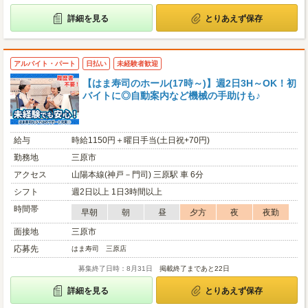
詳細を見る
とりあえず保存
アルバイト・パート
日払い
未経験者歓迎
【はま寿司のホール(17時～)】週2日3H～OK！初
バイトに◎自動案内など機械の手助けも♪
給与
時給1150円＋曜日手当(土日祝+70円)
勤務地
三原市
アクセス
山陽本線(神戸－門司) 三原駅 車 6分
シフト
週2日以上 1日3時間以上
時間帯
早朝
朝
昼
夕方
夜
夜勤
面接地
三原市
応募先
はま寿司 三原店
募集終了日時：8月31日
掲載終了まであと22日
詳細を見る
とりあえず保存