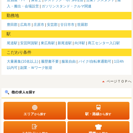
入・搬出・会場設営
ガソリンスタンド・クルマ関連
勤務地
豊田郡
広島市
庄原市
安芸郡
廿日市市
世羅郡
駅
尾道駅
安芸阿賀駅
東広島駅
新尾道駅
向洋駅
商工センター入口駅
こだわり条件
大量募集(10名以上)
履歴書不要
服装自由
バイク/自転車通勤可
1日4h
以内可
副業・Ｗワーク歓迎
ページＴＯＰへ
エリア
駅・路線
から探す
から探す