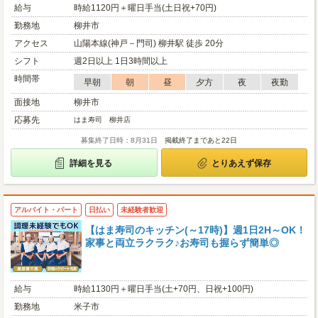
給与
時給1120円＋曜日手当(土日祝+70円)
勤務地
柳井市
アクセス
山陽本線(神戸－門司) 柳井駅 徒歩 20分
シフト
週2日以上 1日3時間以上
時間帯
早朝
朝
昼
夕方
夜
夜勤
面接地
柳井市
応募先
はま寿司 柳井店
募集終了日時：8月31日
掲載終了まであと22日
詳細を見る
とりあえず保存
アルバイト・パート
日払い
未経験者歓迎
【はま寿司のキッチン(～17時)】週1日2H～OK！
家事と両立ラクラク♪お寿司も握らず簡単◎
給与
時給1130円＋曜日手当(土+70円、日祝+100円)
勤務地
米子市