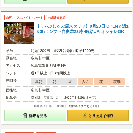
急募
アルバイト・パート
未経験者歓迎
【しゃぶしゃぶ店スタッフ】8月29日 OPEN☆週1
＆3h！シフト自由◎22時~時給UP♪オシャレOK
給与
時給1200円 ※22時以降：時給1500円
勤務地
広島市 中区
アクセス
広島電鉄 胡町徒歩4分
シフト
週1日以上 1日3時間以上
時間帯
早朝
朝
昼
夕方
夜
夜勤
面接地
広島市 中区
応募先
燦 別邸 広島流川店 ※2026年8月29日オープン‼
募集終了日時：8月20日
掲載終了まであと11日
詳細を見る
とりあえず保存