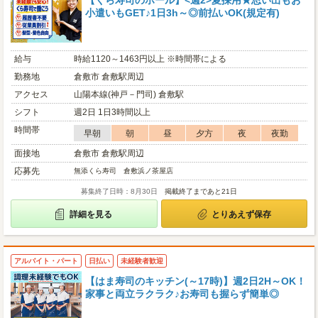
【くら寿司のホール】<週2>夏採用★思い出もお
小遣いもGET♪1日3h～◎前払いOK(規定有)
給与
時給1120～1463円以上 ※時間帯による
勤務地
倉敷市 倉敷駅周辺
アクセス
山陽本線(神戸－門司) 倉敷駅
シフト
週2日 1日3時間以上
時間帯
早朝
朝
昼
夕方
夜
夜勤
面接地
倉敷市 倉敷駅周辺
応募先
無添くら寿司 倉敷浜ノ茶屋店
募集終了日時：8月30日
掲載終了まであと21日
詳細を見る
とりあえず保存
アルバイト・パート
日払い
未経験者歓迎
【はま寿司のキッチン(～17時)】週2日2H～OK！
家事と両立ラクラク♪お寿司も握らず簡単◎