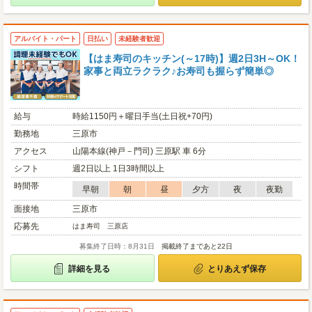
アルバイト・パート
日払い
未経験者歓迎
【はま寿司のキッチン(～17時)】週2日3H～OK！
家事と両立ラクラク♪お寿司も握らず簡単◎
給与
時給1150円＋曜日手当(土日祝+70円)
勤務地
三原市
アクセス
山陽本線(神戸－門司) 三原駅 車 6分
シフト
週2日以上 1日3時間以上
時間帯
早朝
朝
昼
夕方
夜
夜勤
面接地
三原市
応募先
はま寿司 三原店
募集終了日時：8月31日
掲載終了まであと22日
詳細を見る
とりあえず保存