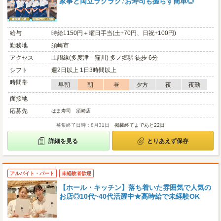
家事と両立ラクラク♪お寿司も握らず簡単◎
給与
時給1150円＋曜日手当(土+70円、日祝+100円)
勤務地
須崎市
アクセス
土讃線(多度津－窪川) 多ノ郷駅 徒歩 6分
シフト
週2日以上 1日3時間以上
時間帯
早朝
朝
昼
夕方
夜
夜勤
面接地
応募先
はま寿司 須崎店
募集終了日時：8月31日
掲載終了まであと22日
詳細を見る
とりあえず保存
アルバイト・パート
未経験者歓迎
【ホール・キッチン】落ち着いた雰囲気で人気の
お店◎10代~40代活躍中★高時給で未経験OK