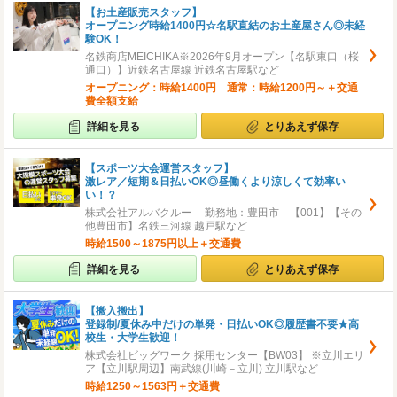
【お土産販売スタッフ】
オープニング時給1400円☆名駅直結のお土産屋さん◎未経
験OK！
名鉄商店MEICHIKA※2026年9月オープン【名駅東口（桜
通口）】近鉄名古屋線 近鉄名古屋駅など
オープニング：時給1400円 通常：時給1200円～＋交通
費全額支給
詳細を見る
とりあえず保存
【スポーツ大会運営スタッフ】
激レア／短期＆日払いOK◎昼働くより涼しくて効率い
い！？
株式会社アルバクルー 勤務地：豊田市 【001】【その
他豊田市】名鉄三河線 越戸駅など
時給1500～1875円以上＋交通費
詳細を見る
とりあえず保存
【搬入搬出】
登録制/夏休み中だけの単発・日払いOK◎履歴書不要★高
校生・大学生歓迎！
株式会社ビッグワーク 採用センター【BW03】 ※立川エリ
ア【立川駅周辺】南武線(川崎－立川) 立川駅など
時給1250～1563円＋交通費