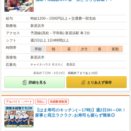
給与
時給1200～1500円以上＋交通費一部支給
勤務地
新居浜市
アクセス
予讃線(高松－宇和島) 新居浜駅 車 2分
シフト
週2日以上 1日4時間以上
時間帯
早朝
朝
昼
夕方
夜
夜勤
面接地
新居浜市
応募先
チャイナハウス すけろく 星原店
募集終了日時：8月19日
掲載終了まであと10日
詳細を見る
とりあえず保存
アルバイト・パート
日払い
未経験者歓迎
【はま寿司のキッチン(～17時)】週2日3H～OK！
家事と両立ラクラク♪お寿司も握らず簡単◎