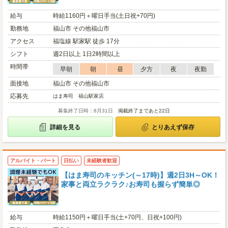
給与
時給1160円＋曜日手当(土日祝+70円)
勤務地
福山市 その他福山市
アクセス
福塩線 駅家駅 徒歩 17分
シフト
週2日以上 1日2時間以上
時間帯
早朝
朝
昼
夕方
夜
夜勤
面接地
福山市 その他福山市
応募先
はま寿司 福山駅家店
募集終了日時：8月31日
掲載終了まであと22日
詳細を見る
とりあえず保存
アルバイト・パート
日払い
未経験者歓迎
【はま寿司のキッチン(～17時)】週2日3H～OK！
家事と両立ラクラク♪お寿司も握らず簡単◎
給与
時給1150円＋曜日手当(土+70円、日祝+100円)