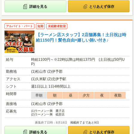
詳細を見る
とりあえず保存
アルバイト・パート
短期
未経験者歓迎
【ラーメン店スタッフ】2店舗募集！土日祝は時
給1150円！髪色自由×嬉しい賄い付き♪
給与
時給1100円～※22時以降は時給1375円 (土日祝は50円U
P)
勤務地
(1)松山市 (2)伊予郡
アクセス
(1)久米駅 (2)北伊予駅
シフト
週1日以上 1日4時間以上
時間帯
早朝
朝
昼
夕方
夜
夜勤
面接地
(1)松山市 (2)伊予郡
応募先
(1)
ラーメン一興 鷹子店
(2)
ラーメン一興 砥部店
募集終了日時：8月18日
掲載終了まであと9日
詳細を見る
とりあえず保存