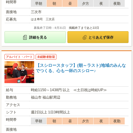
時間帯
早朝
朝
昼
夕方
夜
夜勤
面接地
三次市
応募先
はま寿司 三次店
募集終了日時：8月31日
掲載終了まであと22日
詳細を見る
とりあえず保存
アルバイト・パート
未経験者歓迎
【スシロースタッフ】(朝～ラスト)地域のみんな
でつくる、心も一杯のスシロー♪
給与
時給1150～1438円 以上 ≪土日祝は時給UP≫
勤務地
福山市 福山駅周辺
アクセス
シフト
週2日以上 1日3時間以上
時間帯
早朝
朝
昼
夕方
夜
夜勤
面接地