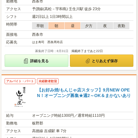
勤務地
西条市
アクセス
予讃線(高松－宇和島) 壬生川駅 徒歩 23分
シフト
週2日以上 1日3時間以上
時間帯
早朝
朝
昼
夕方
夜
夜勤
面接地
西条市
応募先
はま寿司 西条周布店
募集終了日時：8月31日
掲載終了まであと22日
詳細を見る
とりあえず保存
アルバイト・パート
未経験者歓迎
【お好み焼/もんじゃ店スタッフ】9月NEW OPE
N！オープニング募集★週2～OK＆まかないあり
給与
オープニング時給1300円／通常時給1110円
勤務地
板野郡
アクセス
高徳線 吉成駅 車 7分