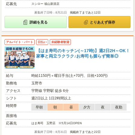
応募先
スシロー 福山新涯店
募集終了日時：8月21日
掲載終了まであと12日
詳細を見る
とりあえず保存
アルバイト・パート
日払い
未経験者歓迎
【はま寿司のキッチン(～17時)】週2日2H～OK！
家事と両立ラクラク♪お寿司も握らず簡単◎
給与
時給1150円＋曜日手当(土+70円、日祝+100円)
勤務地
玉野市
アクセス
宇野線 宇野駅 徒歩 6分
シフト
週2日以上 1日2時間以上
時間帯
早朝
朝
昼
夕方
夜
夜勤
面接地
応募先
はま寿司 玉野店 ※5月14日OPEN
募集終了日時：8月31日
掲載終了まであと22日