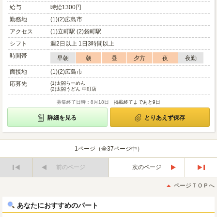
給与
時給1300円
勤務地
(1)(2)広島市
アクセス
(1)立町駅 (2)袋町駅
シフト
週2日以上 1日3時間以上
時間帯
早朝
朝
昼
夕方
夜
夜勤
面接地
(1)(2)広島市
応募先
(1)
太閤らーめん
(2)
太閤うどん 中町店
募集終了日時：8月18日
掲載終了まであと9日
詳細を見る
とりあえず保存
1ページ（全37ページ中）
前のページ
次のページ
最
最
初
後
ページＴＯＰへ
へ
へ
あなたにおすすめのパート