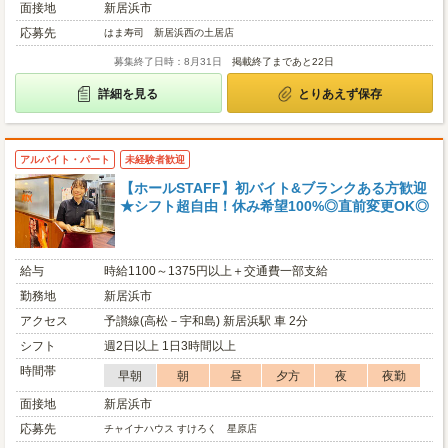
面接地
新居浜市
応募先
はま寿司 新居浜西の土居店
募集終了日時：8月31日
掲載終了まであと22日
詳細を見る
とりあえず保存
アルバイト・パート
未経験者歓迎
【ホールSTAFF】初バイト&ブランクある方歓迎
★シフト超自由！休み希望100%◎直前変更OK◎
給与
時給1100～1375円以上＋交通費一部支給
勤務地
新居浜市
アクセス
予讃線(高松－宇和島) 新居浜駅 車 2分
シフト
週2日以上 1日3時間以上
時間帯
早朝
朝
昼
夕方
夜
夜勤
面接地
新居浜市
応募先
チャイナハウス すけろく 星原店