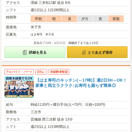
アクセス
境線 三本松口駅 徒歩 8分
シフト
週1日以上 1日2時間以上
時間帯
早朝
朝
昼
夕方
夜
夜勤
面接地
米子市
応募先
はま寿司 米子店
募集終了日時：8月31日
掲載終了まであと22日
詳細を見る
とりあえず保存
アルバイト・パート
日払い
未経験者歓迎
【はま寿司のキッチン(～17時)】週2日3H～OK！
家事と両立ラクラク♪お寿司も握らず簡単◎
給与
時給1130円＋曜日手当(土+70円、日祝+100円)
勤務地
三次市
アクセス
芸備線 西三次駅 徒歩 13分
シフト
週2日以上 1日3時間以上