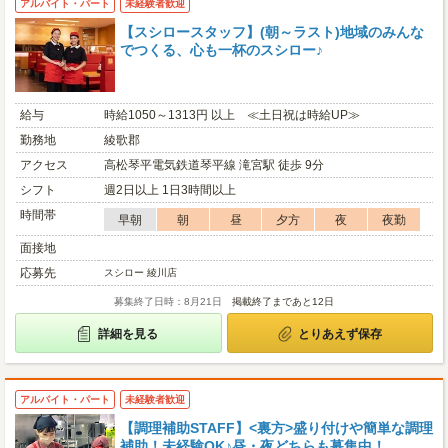
アルバイト・パート
未経験者歓迎
【スシロースタッフ】(朝～ラスト)地域のみんな
でつくる、心も一杯のスシロー♪
給与
時給1050～1313円 以上 ≪土日祝は時給UP≫
勤務地
綾歌郡
アクセス
高松琴平電気鉄道琴平線 滝宮駅 徒歩 9分
シフト
週2日以上 1日3時間以上
時間帯
早朝
朝
昼
夕方
夜
夜勤
面接地
応募先
スシロー 綾川店
募集終了日時：8月21日
掲載終了まであと12日
詳細を見る
とりあえず保存
アルバイト・パート
未経験者歓迎
【調理補助STAFF】<裏方>盛り付けや簡単な調理
補助！未経験OK♪昼・夜どちらも募集中！