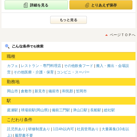
詳細を見る
とりあえず保存
ページＴＯＰへ
職種
カフェ
レストラン・専門料理店
その他飲食フード
搬入・搬出・会場設
営
その他医療・介護・保育
コンビニ・スーパー
勤務地
岡山市
倉敷市
新見市
備前市
和気郡
笠岡市
駅
庭瀬駅
球場前駅(岡山県)
備前三門駅
津山口駅
長船駅
総社駅
こだわり条件
託児所あり
研修制度あり
1日4h以内可
社員登用あり
大量募集(10名以
上)
履歴書不要