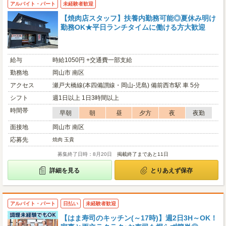
アルバイト・パート
未経験者歓迎
【焼肉店スタッフ】扶養内勤務可能◎夏休み明け
勤務OK★平日ランチタイムに働ける方大歓迎
給与
時給1050円 +交通費一部支給
勤務地
岡山市 南区
アクセス
瀬戸大橋線(本四備讃線・岡山-児島) 備前西市駅 車 5分
シフト
週1日以上 1日3時間以上
時間帯
早朝
朝
昼
夕方
夜
夜勤
面接地
岡山市 南区
応募先
焼肉 玉貴
募集終了日時：8月20日
掲載終了まであと11日
詳細を見る
とりあえず保存
アルバイト・パート
日払い
未経験者歓迎
【はま寿司のキッチン(～17時)】週2日3H～OK！