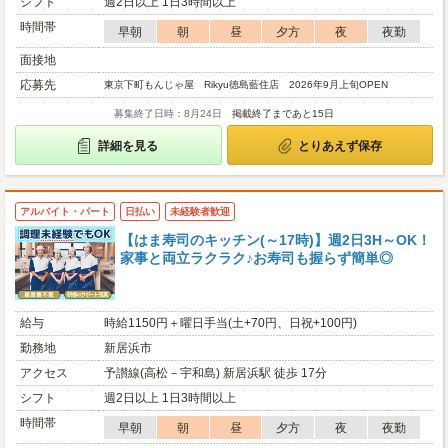
シフト
週2日以上 1日3時間以上
時間帯
早朝
朝
昼
夕方
夜
夜勤
面接地
応募先
東京下町もんじゃ屋 Rikyu徳島藍住店 2026年9月上旬OPEN
募集終了日時：8月24日
掲載終了まであと15日
詳細を見る
とりあえず保存
アルバイト・パート
日払い
未経験者歓迎
【はま寿司のキッチン(～17時)】週2日3H～OK！
家事と両立ラクラク♪お寿司も握らず簡単◎
給与
時給1150円＋曜日手当(土+70円、日祝+100円)
勤務地
新居浜市
アクセス
予讃線(高松－宇和島) 新居浜駅 徒歩 17分
シフト
週2日以上 1日3時間以上
時間帯
早朝
朝
昼
夕方
夜
夜勤