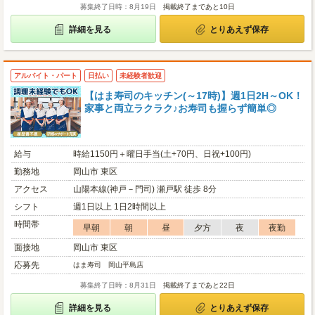
募集終了日時：8月19日
掲載終了まであと10日
詳細を見る
とりあえず保存
アルバイト・パート
日払い
未経験者歓迎
【はま寿司のキッチン(～17時)】週1日2H～OK！
家事と両立ラクラク♪お寿司も握らず簡単◎
給与
時給1150円＋曜日手当(土+70円、日祝+100円)
勤務地
岡山市 東区
アクセス
山陽本線(神戸－門司) 瀬戸駅 徒歩 8分
シフト
週1日以上 1日2時間以上
時間帯
早朝
朝
昼
夕方
夜
夜勤
面接地
岡山市 東区
応募先
はま寿司 岡山平島店
募集終了日時：8月31日
掲載終了まであと22日
詳細を見る
とりあえず保存