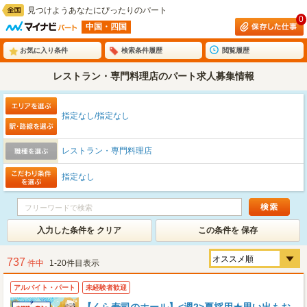
見つけようあなたにぴったりのパート
0
中国・四国
お気に入り条件
検索条件履歴
閲覧履歴
レストラン・専門料理店のパート求人募集情報
指定なし/指定なし
レストラン・専門料理店
指定なし
入力した条件を クリア
この条件を 保存
737
件中
1-20件目表示
アルバイト・パート
未経験者歓迎