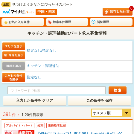
見つけようあなたにぴったりのパート
0
中国・四国
お気に入り条件
検索条件履歴
閲覧履歴
キッチン・調理補助のパート求人募集情報
指定なし/指定なし
キッチン・調理補助
指定なし
入力した条件を クリア
この条件を 保存
391
件中
1-20件目表示
アルバイト・パート
短期
未経験者歓迎