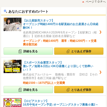
初
後
ページＴＯＰへ
へ
へ
あなたにおすすめのパート
【お土産販売スタッフ】
オープニング時給1400円☆名駅直結のお土産屋さん◎未経
験OK！
名鉄商店MEICHIKA※2026年9月オープン【名駅東口（桜
通口）】近鉄名古屋線 近鉄名古屋駅など
オープニング：時給1400円 通常：時給1200円～＋交通
費全額支給
詳細を見る
とりあえず保存
【スポーツ大会運営スタッフ】
激レア／短期＆日払いOK◎昼働くより涼しくて効率い
い！？
株式会社アルバクルー 勤務地：豊田市 【001】【その
他豊田市】名鉄三河線 越戸駅など
時給1500～1875円以上＋交通費
詳細を見る
とりあえず保存
【ロピアスタッフ】
10月中旬オープン予定♪オープニングスタッフ募集☆週2～