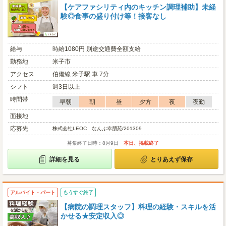
【ケアファシリティ内のキッチン調理補助】未経
験◎食事の盛り付け等！接客なし
給与
時給1080円 別途交通費全額支給
勤務地
米子市
アクセス
伯備線 米子駅 車 7分
シフト
週3日以上
時間帯
早朝
朝
昼
夕方
夜
夜勤
面接地
応募先
株式会社LEOC なんぶ幸朋苑/201309
募集終了日時：8月9日
本日、掲載終了
詳細を見る
とりあえず保存
アルバイト・パート
もうすぐ終了
【病院の調理スタッフ】料理の経験・スキルを活
かせる★安定収入◎