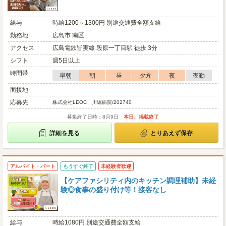
給与
時給1200～1300円 別途交通費全額支給
勤務地
広島市 南区
アクセス
広島電鉄皆実線 段原一丁目駅 徒歩 3分
シフト
週5日以上
時間帯
早朝
朝
昼
夕方
夜
夜勤
面接地
応募先
株式会社LEOC 川堀病院/202740
募集終了日時：8月9日
本日、掲載終了
詳細を見る
とりあえず保存
アルバイト・パート
もうすぐ終了
未経験者歓迎
【ケアファシリティ内のキッチン調理補助】未経
験◎食事の盛り付け等！接客なし
給与
時給1080円 別途交通費全額支給