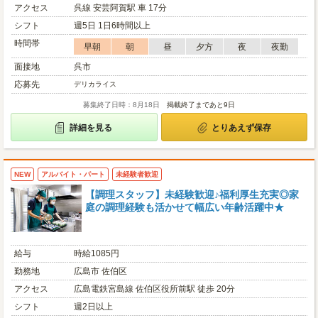
アクセス
呉線 安芸阿賀駅 車 17分
シフト
週5日 1日6時間以上
時間帯
早朝
朝
昼
夕方
夜
夜勤
面接地
呉市
応募先
デリカライス
募集終了日時：8月18日
掲載終了まであと9日
詳細を見る
とりあえず保存
NEW
アルバイト・パート
未経験者歓迎
【調理スタッフ】未経験歓迎♪福利厚生充実◎家
庭の調理経験も活かせて幅広い年齢活躍中★
給与
時給1085円
勤務地
広島市 佐伯区
アクセス
広島電鉄宮島線 佐伯区役所前駅 徒歩 20分
シフト
週2日以上