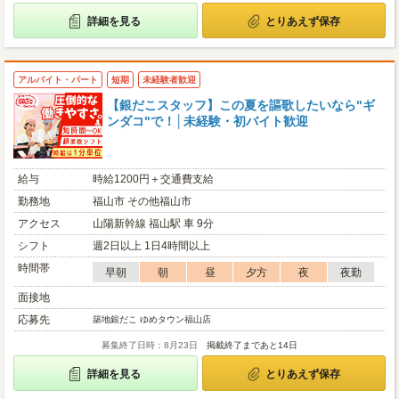
詳細を見る
とりあえず保存
アルバイト・パート
短期
未経験者歓迎
【銀だこスタッフ】この夏を謳歌したいなら"ギ
ンダコ"で！│未経験・初バイト歓迎
給与
時給1200円＋交通費支給
勤務地
福山市 その他福山市
アクセス
山陽新幹線 福山駅 車 9分
シフト
週2日以上 1日4時間以上
時間帯
早朝
朝
昼
夕方
夜
夜勤
面接地
応募先
築地銀だこ ゆめタウン福山店
募集終了日時：8月23日
掲載終了まであと14日
詳細を見る
とりあえず保存