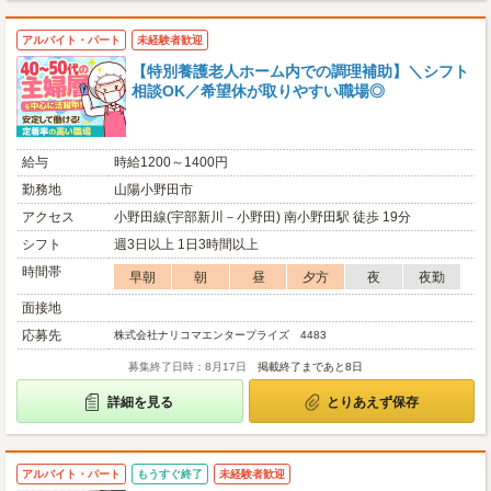
アルバイト・パート
未経験者歓迎
【特別養護老人ホーム内での調理補助】＼シフト
相談OK／希望休が取りやすい職場◎
給与
時給1200～1400円
勤務地
山陽小野田市
アクセス
小野田線(宇部新川－小野田) 南小野田駅 徒歩 19分
シフト
週3日以上 1日3時間以上
時間帯
早朝
朝
昼
夕方
夜
夜勤
面接地
応募先
株式会社ナリコマエンタープライズ 4483
募集終了日時：8月17日
掲載終了まであと8日
詳細を見る
とりあえず保存
アルバイト・パート
もうすぐ終了
未経験者歓迎