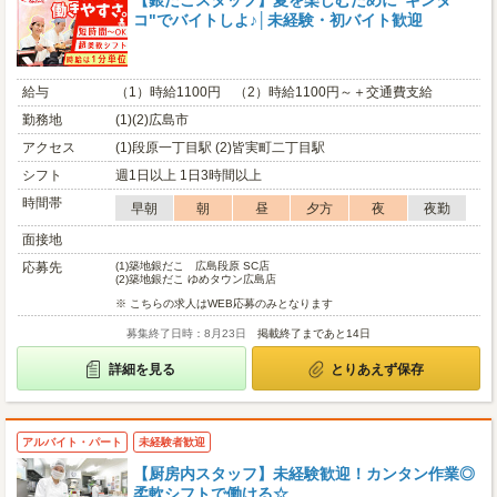
【銀だこスタッフ】夏を楽しむために"ギンダ
コ"でバイトしよ♪│未経験・初バイト歓迎
給与
（1）時給1100円 （2）時給1100円～＋交通費支給
勤務地
(1)(2)広島市
アクセス
(1)段原一丁目駅 (2)皆実町二丁目駅
シフト
週1日以上 1日3時間以上
時間帯
早朝
朝
昼
夕方
夜
夜勤
面接地
応募先
(1)
築地銀だこ 広島段原 SC店
(2)
築地銀だこ ゆめタウン広島店
※ こちらの求人はWEB応募のみとなります
募集終了日時：8月23日
掲載終了まであと14日
詳細を見る
とりあえず保存
アルバイト・パート
未経験者歓迎
【厨房内スタッフ】未経験歓迎！カンタン作業◎
柔軟シフトで働ける☆