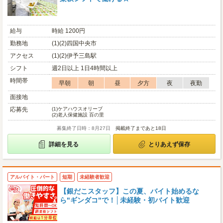
給与
時給 1200円
勤務地
(1)(2)四国中央市
アクセス
(1)(2)伊予三島駅
シフト
週2日以上 1日4時間以上
時間帯
早朝
朝
昼
夕方
夜
夜勤
面接地
応募先
(1)
ケアハウスオリーブ
(2)
老人保健施設 百の里
募集終了日時：8月27日
掲載終了まであと18日
詳細を見る
とりあえず保存
アルバイト・パート
短期
未経験者歓迎
【銀だこスタッフ】この夏、バイト始めるな
ら"ギンダコ"で！│未経験・初バイト歓迎