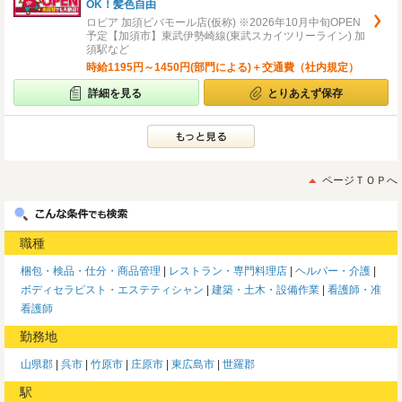
OK！髪色自由
ロピア 加須ビバモール店(仮称) ※2026年10月中旬OPEN
予定【加須市】東武伊勢崎線(東武スカイツリーライン) 加
須駅など
時給1195円～1450円(部門による)＋交通費（社内規定）
詳細を見る
とりあえず保存
ページＴＯＰへ
職種
梱包・検品・仕分・商品管理
レストラン・専門料理店
ヘルパー・介護
ボディセラピスト・エステティシャン
建築・土木・設備作業
看護師・准
看護師
勤務地
山県郡
呉市
竹原市
庄原市
東広島市
世羅郡
駅