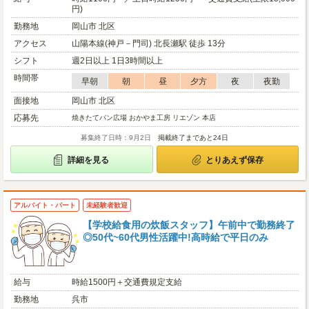
円)
勤務地
岡山市 北区
アクセス
山陽本線(神戸－門司) 北長瀬駅 徒歩 13分
シフト
週2日以上 1日3時間以上
時間帯
早朝
朝
昼
夕方
夜
夜勤
面接地
岡山市 北区
応募先
焼きたてパン広場 おかやま工房 リエゾン 本店
募集終了日時：9月2日
掲載終了まであと24日
詳細を見る
とりあえず保存
アルバイト・パート
未経験者歓迎
【学校給食用の炊飯スタッフ】午前中で勤務終了
◎50代~60代男性活躍中!高時給で平日のみ
給与
時給1500円＋交通費規定支給
勤務地
呉市