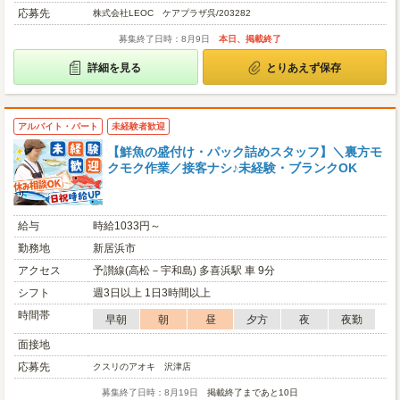
応募先
株式会社LEOC ケアプラザ呉/203282
募集終了日時：8月9日
本日、掲載終了
詳細を見る
とりあえず保存
アルバイト・パート
未経験者歓迎
【鮮魚の盛付け・パック詰めスタッフ】＼裏方モ
クモク作業／接客ナシ♪未経験・ブランクOK
給与
時給1033円～
勤務地
新居浜市
アクセス
予讃線(高松－宇和島) 多喜浜駅 車 9分
シフト
週3日以上 1日3時間以上
時間帯
早朝
朝
昼
夕方
夜
夜勤
面接地
応募先
クスリのアオキ 沢津店
募集終了日時：8月19日
掲載終了まであと10日