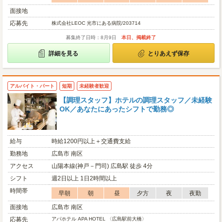
面接地
応募先
株式会社LEOC 光市にある病院/203714
募集終了日時：8月9日
本日、掲載終了
詳細を見る
とりあえず保存
アルバイト・パート
短期
未経験者歓迎
【調理スタッフ】ホテルの調理スタッフ／未経験
OK／あなたにあったシフトで勤務◎
給与
時給1200円以上＋交通費支給
勤務地
広島市 南区
アクセス
山陽本線(神戸－門司) 広島駅 徒歩 4分
シフト
週2日以上 1日2時間以上
時間帯
早朝
朝
昼
夕方
夜
夜勤
面接地
広島市 南区
応募先
アパホテル APA HOTEL 〈広島駅前大橋〉