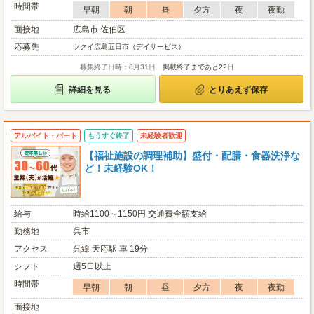
時間帯
早朝
朝
昼
夕方
夜
夜勤
面接地
広島市 佐伯区
応募先
ツクイ広島五日市（デイサービス）
募集終了日時：8月31日
掲載終了まであと22日
詳細を見る
とりあえず保存
アルバイト・パート
もうすぐ終了
未経験者歓迎
【福祉施設の調理補助】盛付・配膳・食器洗浄な
ど！未経験OK！
給与
時給1100～1150円 交通費全額支給
勤務地
呉市
アクセス
呉線 天応駅 車 19分
シフト
週5日以上
時間帯
早朝
朝
昼
夕方
夜
夜勤
面接地