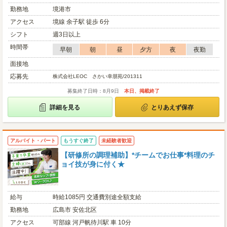
勤務地
境港市
アクセス
境線 余子駅 徒歩 6分
シフト
週3日以上
時間帯
早朝
朝
昼
夕方
夜
夜勤
面接地
応募先
株式会社LEOC さかい幸朋苑/201311
募集終了日時：8月9日
本日、掲載終了
詳細を見る
とりあえず保存
アルバイト・パート
もうすぐ終了
未経験者歓迎
【研修所の調理補助】*チームでお仕事*料理のチ
ョイ技が身に付く★
給与
時給1085円 交通費別途全額支給
勤務地
広島市 安佐北区
アクセス
可部線 河戸帆待川駅 車 10分