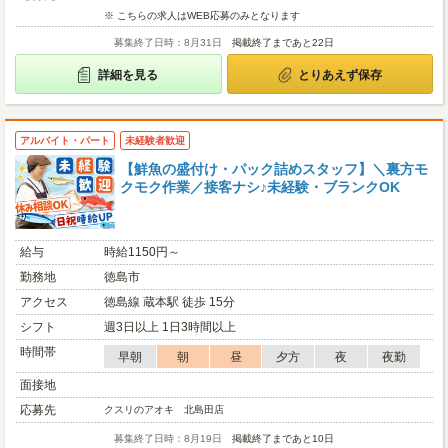
※ こちらの求人はWEB応募のみとなります
募集終了日時：8月31日
掲載終了まであと22日
詳細を見る
とりあえず保存
アルバイト・パート
未経験者歓迎
【鮮魚の盛付け・パック詰めスタッフ】＼裏方モ
クモク作業／接客ナシ♪未経験・ブランクOK
給与
時給1150円～
勤務地
徳島市
アクセス
徳島線 蔵本駅 徒歩 15分
シフト
週3日以上 1日3時間以上
時間帯
早朝
朝
昼
夕方
夜
夜勤
面接地
応募先
クスリのアオキ 北島田店
募集終了日時：8月19日
掲載終了まであと10日