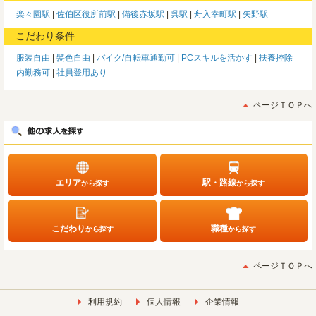
楽々園駅
佐伯区役所前駅
備後赤坂駅
呉駅
舟入幸町駅
矢野駅
こだわり条件
服装自由
髪色自由
バイク/自転車通勤可
PCスキルを活かす
扶養控除
内勤務可
社員登用あり
ページＴＯＰへ
エリア
駅・路線
から探す
から探す
こだわり
職種
から探す
から探す
ページＴＯＰへ
利用規約
個人情報
企業情報