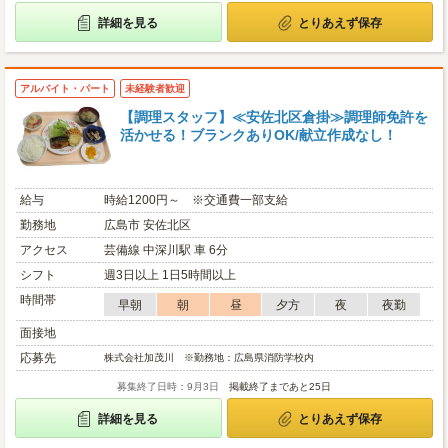
詳細を見る
とりあえず保存
アルバイト・パート
未経験者歓迎
【調理スタッフ】≪安佐北区倉掛≫調理師免許を
活かせる！ブランクありOK/献立作成なし！
給与
時給1200円～ ※交通費一部支給
勤務地
広島市 安佐北区
アクセス
芸備線 中深川駅 車 6分
シフト
週3日以上 1日5時間以上
時間帯
早朝
朝
昼
夕方
夜
夜勤
面接地
応募先
株式会社加茂川 ※勤務地：広島県消防学校内
募集終了日時：9月3日
掲載終了まであと25日
詳細を見る
とりあえず保存