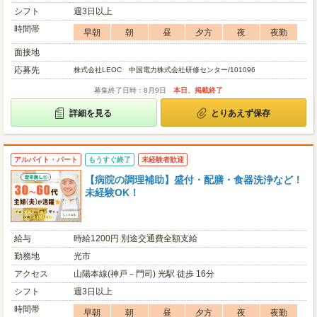
シフト
週3日以上
時間帯
早朝
朝
昼
夕方
夜
夜勤
面接地
応募先
株式会社LEOC 中国電力株式会社研修センター/101096
募集終了日時：8月9日
本日、掲載終了
詳細を見る
とりあえず保存
アルバイト・パート
もうすぐ終了
未経験者歓迎
【病院の調理補助】盛付・配膳・食器洗浄など！
未経験OK！
給与
時給1200円 別途交通費全額支給
勤務地
光市
アクセス
山陽本線(神戸－門司) 光駅 徒歩 16分
シフト
週3日以上
時間帯
早朝
朝
昼
夕方
夜
夜勤