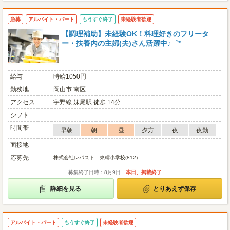
急募
アルバイト・パート
もうすぐ終了
未経験者歓迎
【調理補助】未経験OK！料理好きのフリータ
ー・扶養内の主婦(夫)さん活躍中♪゜*
給与
時給1050円
勤務地
岡山市 南区
アクセス
宇野線 妹尾駅 徒歩 14分
シフト
時間帯
早朝
朝
昼
夕方
夜
夜勤
面接地
応募先
株式会社レパスト 東疇小学校(812)
募集終了日時：8月9日
本日、掲載終了
詳細を見る
とりあえず保存
アルバイト・パート
もうすぐ終了
未経験者歓迎