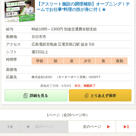
【アスリート施設の調理補助】オープニング！チ
ームでお仕事*料理の技が身に付く★
給与
時給1085～1300円 別途交通費全額支給
勤務地
廿日市市
アクセス
広島電鉄宮島線 広電宮島口駅 徒歩 5分
シフト
週2日以上
時間帯
早朝
朝
昼
夕方
夜
夜勤
面接地
応募先
株式会社LEOC （モーターボート宮島）/102077
募集終了日時：8月9日
本日、掲載終了
詳細を見る
とりあえず保存
1ページ（全20ページ中）
前のページ
次のページ
最
最