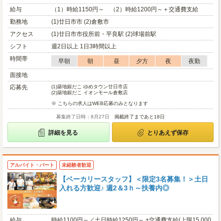
給与
（1）時給1150円～ （2）時給1200円～＋交通費支給
勤務地
(1)廿日市市 (2)倉敷市
アクセス
(1)廿日市市役所前・平良駅 (2)球場前駅
シフト
週2日以上 1日3時間以上
時間帯
早朝
朝
昼
夕方
夜
夜勤
面接地
応募先
(1)
築地銀だこ ゆめタウン廿日市店
(2)
築地銀だこ イオンモール倉敷店
※ こちらの求人はWEB応募のみとなります
募集終了日時：8月27日
掲載終了まであと18日
詳細を見る
とりあえず保存
アルバイト・パート
未経験者歓迎
【ベーカリースタッフ】＜限定3名募集！＞土日
入れる方歓迎♪ 週2＆3ｈ～扶養内◎
給与
時給1100円～／土日時給1250円～ +交通費支給(上限15,000