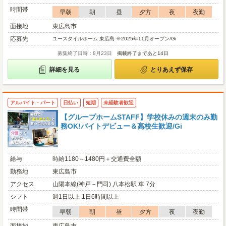
時間帯
早朝
朝
昼
夕方
夜
夜勤
面接地
東広島市
応募先
ユースタイルホーム 東広島 ※2025年11月オープン/Gi
募集終了日時：8月23日
掲載終了まであと14日
詳細を見る
とりあえず保存
アルバイト・パート
日払い
短期
未経験者歓迎
【グループホームSTAFF】学校休みの週末のみ勤
務OK!バイトデビュー＆高校生歓迎/Gi
給与
時給1180～1480円＋交通費全額
勤務地
東広島市
アクセス
山陽本線(神戸－門司) 八本松駅 車 7分
シフト
週1日以上 1日6時間以上
時間帯
早朝
朝
昼
夕方
夜
夜勤