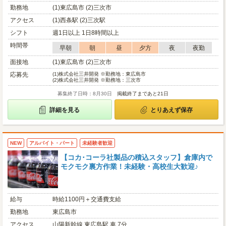
勤務地
(1)東広島市 (2)三次市
アクセス
(1)西条駅 (2)三次駅
シフト
週1日以上 1日8時間以上
時間帯
早朝
朝
昼
夕方
夜
夜勤
面接地
(1)東広島市 (2)三次市
応募先
(1)
株式会社三井開発 ※勤務地：東広島市
(2)
株式会社三井開発 ※勤務地：三次市
募集終了日時：8月30日
掲載終了まであと21日
詳細を見る
とりあえず保存
NEW
アルバイト・パート
未経験者歓迎
【コカ･コーラ社製品の積込スタッフ】倉庫内で
モクモク裏方作業！未経験・高校生大歓迎♪
給与
時給1100円＋交通費支給
勤務地
東広島市
アクセス
山陽新幹線 東広島駅 車 7分