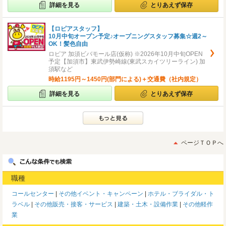
詳細を見る
とりあえず保存
【ロピアスタッフ】
10月中旬オープン予定♪オープニングスタッフ募集☆週2～
OK！髪色自由
ロピア 加須ビバモール店(仮称) ※2026年10月中旬OPEN
予定【加須市】東武伊勢崎線(東武スカイツリーライン) 加
須駅など
時給1195円～1450円(部門による)＋交通費（社内規定）
詳細を見る
とりあえず保存
ページＴＯＰへ
職種
コールセンター
その他イベント・キャンペーン
ホテル・ブライダル・ト
ラベル
その他販売・接客・サービス
建築・土木・設備作業
その他軽作
業