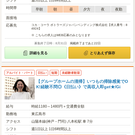
シフト
週5日以上 1日8時間以上
時間帯
早朝
朝
昼
夕方
夜
夜勤
面接地
応募先
コカ・コーラ ボトラーズジャパンベンディング株式会社【求人番号：8
4924】
※ こちらの求人はWEB応募のみとなります
募集終了日時：8月31日
掲載終了まであと22日
詳細を見る
とりあえず保存
アルバイト・パート
日払い
短期
未経験者歓迎
【グループホームの清掃】いつもの掃除感覚でO
K!経験不問◎《日払い》で高収入即get★/Gi
給与
時給1180～1480円＋交通費全額
勤務地
東広島市
アクセス
山陽本線(神戸－門司) 八本松駅 車 7分
シフト
週1日以上 1日6時間以上