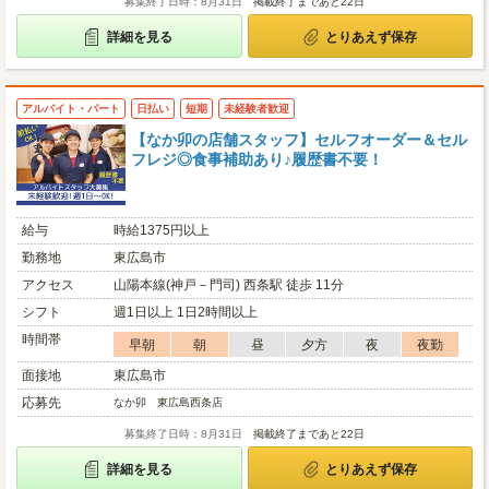
募集終了日時：8月31日
掲載終了まであと22日
詳細を見る
とりあえず保存
アルバイト・パート
日払い
短期
未経験者歓迎
【なか卯の店舗スタッフ】セルフオーダー＆セル
フレジ◎食事補助あり♪履歴書不要！
給与
時給1375円以上
勤務地
東広島市
アクセス
山陽本線(神戸－門司) 西条駅 徒歩 11分
シフト
週1日以上 1日2時間以上
時間帯
早朝
朝
昼
夕方
夜
夜勤
面接地
東広島市
応募先
なか卯 東広島西条店
募集終了日時：8月31日
掲載終了まであと22日
詳細を見る
とりあえず保存