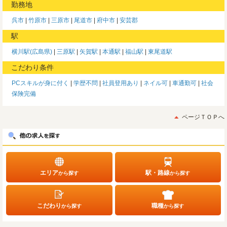
勤務地
呉市
竹原市
三原市
尾道市
府中市
安芸郡
駅
横川駅(広島県)
三原駅
矢賀駅
本通駅
福山駅
東尾道駅
こだわり条件
PCスキルが身に付く
学歴不問
社員登用あり
ネイル可
車通勤可
社会
保険完備
ページＴＯＰへ
エリア
駅・路線
から探す
から探す
こだわり
職種
から探す
から探す