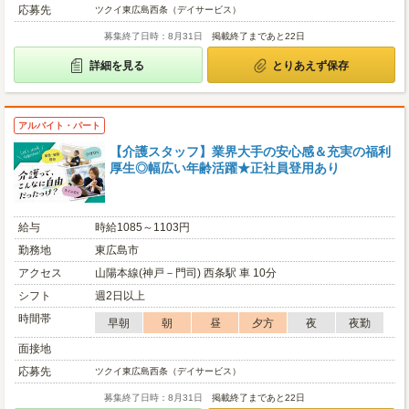
応募先
ツクイ東広島西条（デイサービス）
募集終了日時：8月31日
掲載終了まであと22日
詳細を見る
とりあえず保存
アルバイト・パート
【介護スタッフ】業界大手の安心感＆充実の福利
厚生◎幅広い年齢活躍★正社員登用あり
給与
時給1085～1103円
勤務地
東広島市
アクセス
山陽本線(神戸－門司) 西条駅 車 10分
シフト
週2日以上
時間帯
早朝
朝
昼
夕方
夜
夜勤
面接地
応募先
ツクイ東広島西条（デイサービス）
募集終了日時：8月31日
掲載終了まであと22日