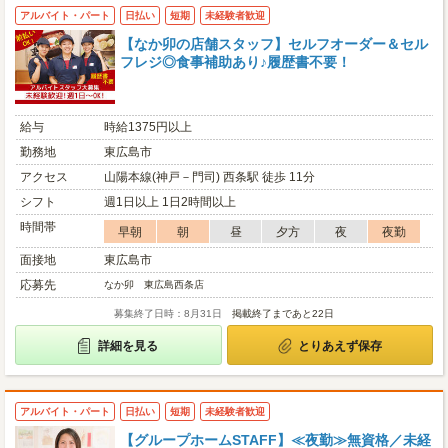
アルバイト・パート
日払い
短期
未経験者歓迎
【なか卯の店舗スタッフ】セルフオーダー＆セル
フレジ◎食事補助あり♪履歴書不要！
給与
時給1375円以上
勤務地
東広島市
アクセス
山陽本線(神戸－門司) 西条駅 徒歩 11分
シフト
週1日以上 1日2時間以上
時間帯
早朝
朝
昼
夕方
夜
夜勤
面接地
東広島市
応募先
なか卯 東広島西条店
募集終了日時：8月31日
掲載終了まであと22日
詳細を見る
とりあえず保存
アルバイト・パート
日払い
短期
未経験者歓迎
【グループホームSTAFF】≪夜勤≫無資格／未経