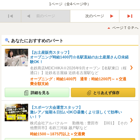
1ページ（全4ページ中）
前のページ
次のページ
最
最
初
後
ページＴＯＰへ
へ
へ
あなたにおすすめのパート
【お土産販売スタッフ】
オープニング時給1400円☆名駅直結のお土産屋さん◎未経
験OK！
名鉄商店MEICHIKA※2026年9月オープン【名駅東口（桜
通口）】近鉄名古屋線 近鉄名古屋駅など
オープニング：時給1400円 通常：時給1200円～＋交通
費全額支給
詳細を見る
とりあえず保存
【スポーツ大会運営スタッフ】
激レア／短期＆日払いOK◎昼働くより涼しくて効率い
い！？
株式会社アルバクルー 勤務地：豊田市 【001】【その
他豊田市】名鉄三河線 越戸駅など
時給1500～1875円以上＋交通費