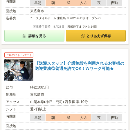
時間帯
早朝
朝
昼
夕方
夜
夜勤
面接地
東広島市
応募先
ユースタイルホーム 東広島 ※2025年11月オープン/Gi
募集終了日時：8月23日
掲載終了まであと14日
詳細を見る
とりあえず保存
アルバイト・パート
【送迎スタッフ】介護施設を利用されるお客様の
送迎業務◎普通免許でOK！Wワーク可能★
給与
時給1085円
勤務地
東広島市
アクセス
山陽本線(神戸－門司) 西条駅 車 10分
シフト
週2日以上
時間帯
早朝
朝
昼
夕方
夜
夜勤
面接地