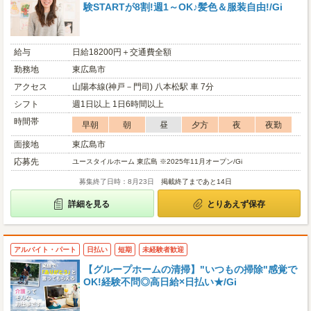
験STARTが8割!週1～OK♪髪色＆服装自由!/Gi
給与
日給18200円＋交通費全額
勤務地
東広島市
アクセス
山陽本線(神戸－門司) 八本松駅 車 7分
シフト
週1日以上 1日6時間以上
時間帯
早朝
朝
昼
夕方
夜
夜勤
面接地
東広島市
応募先
ユースタイルホーム 東広島 ※2025年11月オープン/Gi
募集終了日時：8月23日
掲載終了まであと14日
詳細を見る
とりあえず保存
アルバイト・パート
日払い
短期
未経験者歓迎
【グループホームの清掃】"いつもの掃除"感覚で
OK!経験不問◎高日給×日払い★/Gi