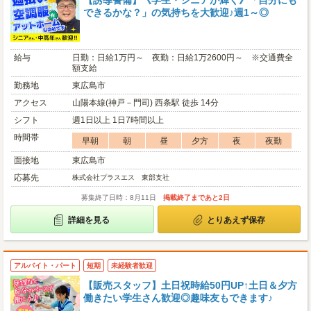
【誘導警備】《学生・シニアが輝く》「自分にも
できるかな？」の気持ちを大歓迎♪週1～◎
給与
日勤：日給1万円～ 夜勤：日給1万2600円～ ※交通費全
額支給
勤務地
東広島市
アクセス
山陽本線(神戸－門司) 西条駅 徒歩 14分
シフト
週1日以上 1日7時間以上
時間帯
早朝
朝
昼
夕方
夜
夜勤
面接地
東広島市
応募先
株式会社プラスエス 東部支社
募集終了日時：8月11日
掲載終了まであと2日
詳細を見る
とりあえず保存
アルバイト・パート
短期
未経験者歓迎
【販売スタッフ】土日祝時給50円UP↑土日＆夕方
働きたい学生さん歓迎◎趣味友もできます♪