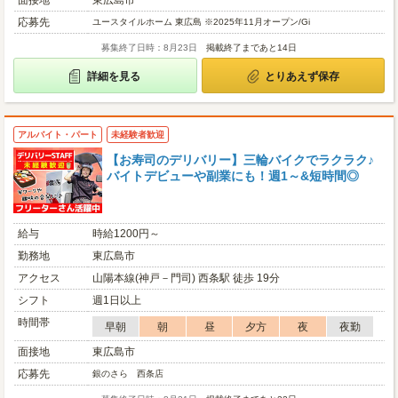
面接地
東広島市
応募先
ユースタイルホーム 東広島 ※2025年11月オープン/Gi
募集終了日時：8月23日
掲載終了まであと14日
詳細を見る
とりあえず保存
アルバイト・パート
未経験者歓迎
【お寿司のデリバリー】三輪バイクでラクラク♪
バイトデビューや副業にも！週1～&短時間◎
給与
時給1200円～
勤務地
東広島市
アクセス
山陽本線(神戸－門司) 西条駅 徒歩 19分
シフト
週1日以上
時間帯
早朝
朝
昼
夕方
夜
夜勤
面接地
東広島市
応募先
銀のさら 西条店