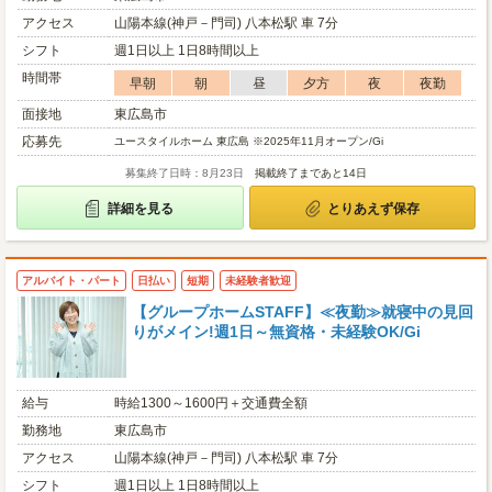
アクセス
山陽本線(神戸－門司) 八本松駅 車 7分
シフト
週1日以上 1日8時間以上
時間帯
早朝
朝
昼
夕方
夜
夜勤
面接地
東広島市
応募先
ユースタイルホーム 東広島 ※2025年11月オープン/Gi
募集終了日時：8月23日
掲載終了まであと14日
詳細を見る
とりあえず保存
アルバイト・パート
日払い
短期
未経験者歓迎
【グループホームSTAFF】≪夜勤≫就寝中の見回
りがメイン!週1日～無資格・未経験OK/Gi
給与
時給1300～1600円＋交通費全額
勤務地
東広島市
アクセス
山陽本線(神戸－門司) 八本松駅 車 7分
シフト
週1日以上 1日8時間以上