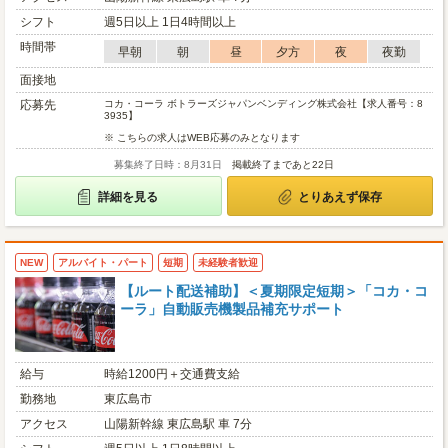
シフト
週5日以上 1日4時間以上
時間帯
早朝
朝
昼
夕方
夜
夜勤
面接地
応募先
コカ・コーラ ボトラーズジャパンベンディング株式会社【求人番号：8
3935】
※ こちらの求人はWEB応募のみとなります
募集終了日時：8月31日
掲載終了まであと22日
詳細を見る
とりあえず保存
NEW
アルバイト・パート
短期
未経験者歓迎
【ルート配送補助】＜夏期限定短期＞「コカ・コ
ーラ」自動販売機製品補充サポート
給与
時給1200円＋交通費支給
勤務地
東広島市
アクセス
山陽新幹線 東広島駅 車 7分