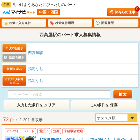
見つけようあなたにぴったりのパート
0
中国・四国
お気に入り条件
検索条件履歴
閲覧履歴
西高屋駅のパート求人募集情報
西高屋駅
指定なし
指定なし
入力した条件を クリア
この条件を 保存
72
件中
1-20件目表示
アルバイト・パート
週払い
短期
未経験者歓迎