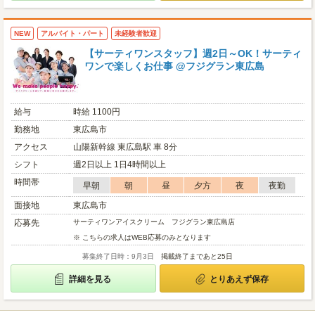
NEW
アルバイト・パート
未経験者歓迎
【サーティワンスタッフ】週2日～OK！サーティ
ワンで楽しくお仕事 @フジグラン東広島
給与
時給 1100円
勤務地
東広島市
アクセス
山陽新幹線 東広島駅 車 8分
シフト
週2日以上 1日4時間以上
時間帯
早朝
朝
昼
夕方
夜
夜勤
面接地
東広島市
応募先
サーティワンアイスクリーム フジグラン東広島店
※ こちらの求人はWEB応募のみとなります
募集終了日時：9月3日
掲載終了まであと25日
詳細を見る
とりあえず保存