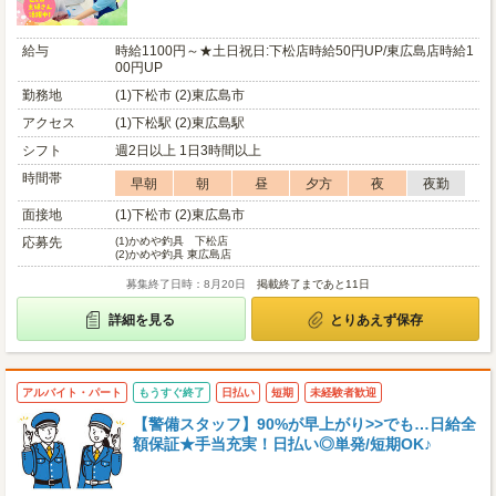
給与
時給1100円～★土日祝日:下松店時給50円UP/東広島店時給1
00円UP
勤務地
(1)下松市 (2)東広島市
アクセス
(1)下松駅 (2)東広島駅
シフト
週2日以上 1日3時間以上
時間帯
早朝
朝
昼
夕方
夜
夜勤
面接地
(1)下松市 (2)東広島市
応募先
(1)
かめや釣具 下松店
(2)
かめや釣具 東広島店
募集終了日時：8月20日
掲載終了まであと11日
詳細を見る
とりあえず保存
アルバイト・パート
もうすぐ終了
日払い
短期
未経験者歓迎
【警備スタッフ】90%が早上がり>>でも…日給全
額保証★手当充実！日払い◎単発/短期OK♪