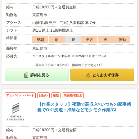
給与
日給18200円＋交通費全額
勤務地
東広島市
アクセス
山陽本線(神戸－門司) 八本松駅 車 7分
シフト
週1日以上 1日8時間以上
時間帯
早朝
朝
昼
夕方
夜
夜勤
面接地
東広島市
応募先
ユースタイルホーム 東広島 ※2025年11月オープン/Gi
募集終了日時：8月23日
掲載終了まであと14日
詳細を見る
とりあえず保存
アルバイト・パート
日払い
短期
未経験者歓迎
【作業スタッフ】夜勤で高収入×いつもの家事感
覚でOK!洗濯・掃除などモクモク作業/Gi
給与
日給18200円＋交通費全額
勤務地
東広島市