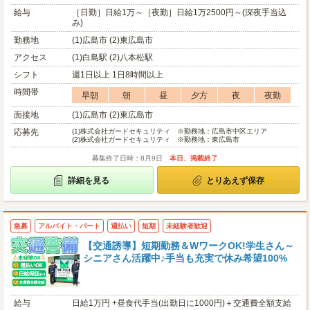
給与
［日勤］日給1万～［夜勤］日給1万2500円～(深夜手当込
み)
勤務地
(1)広島市 (2)東広島市
アクセス
(1)白島駅 (2)八本松駅
シフト
週1日以上 1日8時間以上
時間帯
早朝
朝
昼
夕方
夜
夜勤
面接地
(1)広島市 (2)東広島市
応募先
(1)
株式会社ガードセキュリティ ※勤務地：広島市中区エリア
(2)
株式会社ガードセキュリティ ※勤務地：東広島市
募集終了日時：8月9日
本日、掲載終了
詳細を見る
とりあえず保存
急募
アルバイト・パート
週払い
短期
未経験者歓迎
【交通誘導】短期勤務＆WワークOK!学生さん～
シニアさん活躍中♪手当も充実で休み希望100%
給与
日給1万円 +昼食代手当(出勤日に1000円)＋交通費全額支給