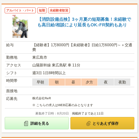
アルバイト・パート
短期
未経験者歓迎
【消防設備点検】3ヶ月夏の短期募集！未経験で
も高日給/相談により延長もOK♪FR契約もあり
給与
【経験者】1万8000円【未経験者】日給1万6000円～＋交通
費
勤務地
東広島市
アクセス
山陽新幹線 東広島駅 車 11分
シフト
週3日 1日8時間以上
時間帯
早朝
朝
昼
夕方
夜
夜勤
面接地
応募先
株式会社ReR
※ こちらの求人はWEB応募のみとなります
募集終了日時：8月20日
掲載終了まであと11日
詳細を見る
とりあえず保存