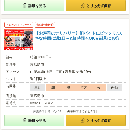
詳細を見る
とりあえず保存
アルバイト・パート
未経験者歓迎
【お寿司のデリバリー】初バイトにピッタリ♪ス
キな時間に週1日～&短時間もOK★副業にも◎
給与
時給1200円～
勤務地
東広島市
アクセス
山陽本線(神戸－門司) 西条駅 徒歩 19分
シフト
週1日以上
時間帯
早朝
朝
昼
夕方
夜
夜勤
面接地
東広島市
応募先
銀のさら 西条店
募集終了日時：8月31日
掲載終了まであと22日
詳細を見る
とりあえず保存