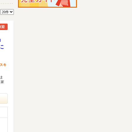
数
歓迎
』
に
事スキ
ま
・家