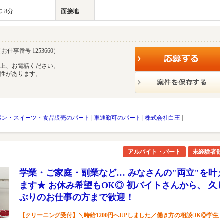
 8分
面接地
お仕事番号 1253660）
の上、お電話ください。
能性があります。
パン・スイーツ・食品販売のパート
|
車通勤可のパート
|
株式会社白王
|
アルバイト・パート
未経験者
学業・ご家庭・副業など… みなさんの"両立"を叶
ます★ お休み希望もOK◎ 初バイトさんから、 久
ぶりのお仕事の方まで歓迎！
【クリーニング受付】＼時給1200円へUPしました／働き方の相談OK◎学生