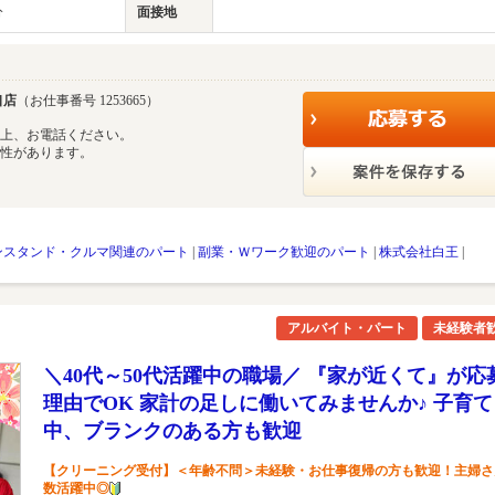
分
面接地
口店
（お仕事番号 1253665）
の上、お電話ください。
能性があります。
ンスタンド・クルマ関連のパート
|
副業・Ｗワーク歓迎のパート
|
株式会社白王
|
アルバイト・パート
未経験者
＼40代～50代活躍中の職場／ 『家が近くて』が応
理由でOK 家計の足しに働いてみませんか♪ 子育て
中、ブランクのある方も歓迎
【クリーニング受付】＜年齢不問＞未経験・お仕事復帰の方も歓迎！主婦さ
数活躍中◎