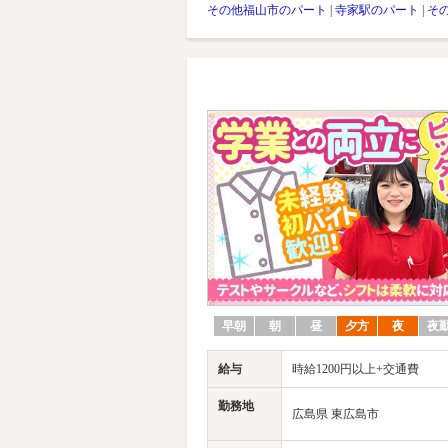
その他福山市のパート
|
寺家駅のパート
|
そ
早朝
朝
昼
夕方
夜
夜
給与
時給1200円以上+交通費
勤務地
広島県 東広島市