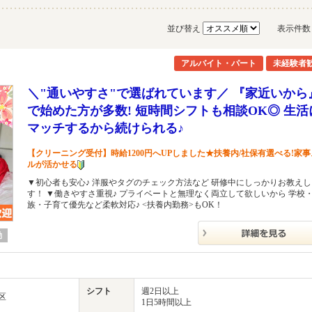
並び替え
表示件
アルバイト・パート
未経験者
＼"通いやすさ"で選ばれています／ 『家近いから
で始めた方が多数! 短時間シフトも相談OK◎ 生活
マッチするから続けられる♪
【クリーニング受付】時給1200円へUPしました★扶養内/社保有選べる!家
ルが活かせる
▼初心者も安心♪ 洋服やタグのチェック方法など 研修中にしっかりお教えし
す！ ▼働きやすさ重視♪ プライベートと無理なく両立して欲しいから 学校
族・子育て優先など柔軟対応♪ <扶養内勤務>もOK！
勤
シフト
週2日以上
区
1日5時間以上