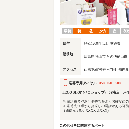
早朝
朝
昼
夕方
夜
夜
給与
時給1200円以上+交通費
勤務地
広島県 福山市 その他福山市
アクセス
山陽本線(神戸－門司) 備後赤坂
応募専用ダイヤル
050-5841-5500
PECO SHOP (ペコショップ) 沼南店
（お仕
※ 電話番号やお仕事番号をよくお確かめ
※ 応募先企業から折返しの電話がある可
(発信元：050-XXXX-XXXX)
このお仕事に関連するパート