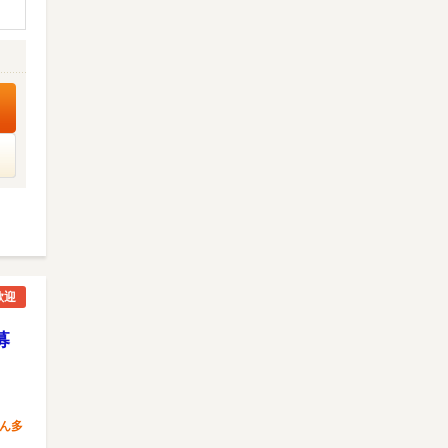
歓迎
募
ん多