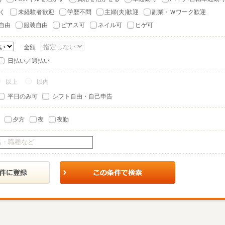
く
未経験者歓迎
学歴不問
主婦(夫)歓迎
副業・Ｗワーク歓迎
自由
服装自由
ピアス可
ネイル可
ヒゲ可
金額
日払い／週払い
以上
以内
平日のみ可
シフト自由・自己申告
夕方
夜
夜勤