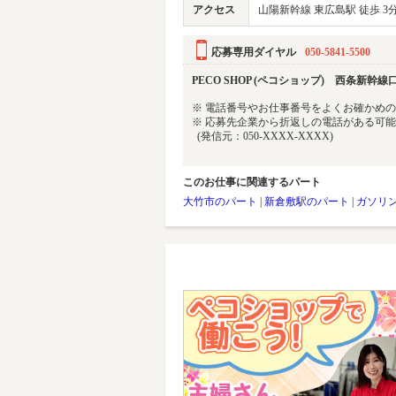
アクセス
山陽新幹線 東広島駅 徒歩 3
応募専用ダイヤル
050-5841-5500
PECO SHOP (ペコショップ) 西条新幹線
※ 電話番号やお仕事番号をよくお確かめ
※ 応募先企業から折返しの電話がある可
(発信元：050-XXXX-XXXX)
このお仕事に関連するパート
大竹市のパート
|
新倉敷駅のパート
|
ガソリ