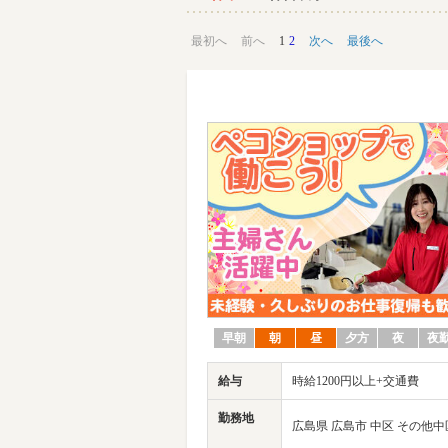
最初へ
前へ
1
2
次へ
最後へ
早朝
朝
昼
夕方
夜
夜
給与
時給1200円以上+交通費
勤務地
広島県 広島市 中区 その他中