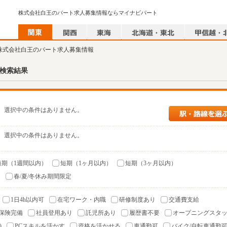
株式会社白王のパート求人募集情報ならマイナビパート
 株式会社白王のパート求人募集情報
検索結果
選択中の条件はありません。
選択中の条件はありません。
短期（1週間以内）
短期（1ヶ月以内）
短期（3ヶ月以内）
）
春/夏/冬休み期間限定
1日4h以内可
在宅ワーク・内職
研修制度あり
交通費支給
保険完備
社員登用あり
託児所あり
履歴書不要
オープニングスタ
)
PCスキルを活かす
資格を活かせる
車通勤可
バイク/自転車通勤