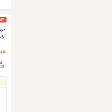
歓迎
バイ
るシ
未経
ま
21