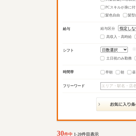
PCスキルが身に付
髪色自由
髪型
給与区分
給与
高収入・高時給
シフト
土日祝のみ勤務
時間帯
早朝
朝
昼
フリーワード
30
件中
1-20件目表示