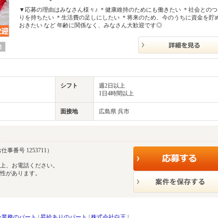
▼応募の理由はみなさん様々♪ ＊健康維持のためにも働きたい ＊社会との
りを持ちたい ＊生活費の足しにしたい ＊将来のため、今のうちに資金を貯
おきたい など 年齢に関係なく、みなさん大歓迎です◎
勤
シフト
週2日以上
1日4時間以上
面接地
広島県 呉市
仕事番号 1253711）
の上、お電話ください。
能性があります。
ー業務のパート
|
昇給ありのパート
|
株式会社白王
|