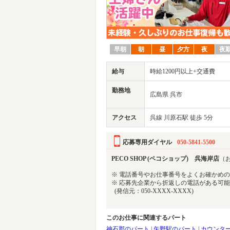
早朝
朝
昼
夕方
夜
夜
給与
時給1200円以上+交通費
勤務地
広島県 呉市
アクセス
呉線 川原石駅 徒歩 5分
応募専用ダイヤル
050-5841-5500
PECO SHOP (ペコショップ) 呉海岸店
（お
※ 電話番号やお仕事番号をよくお確かめ
※ 応募先企業から折返しの電話がある可
(発信元：050-XXXX-XXXX)
このお仕事に関連するパート
神石郡のパート
|
矢野駅のパート
|
カウンタ