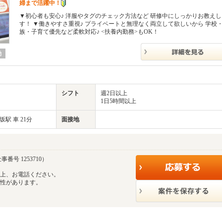
婦まで活躍中！
▼初心者も安心♪ 洋服やタグのチェック方法など 研修中にしっかりお教えし
す！ ▼働きやすさ重視♪ プライベートと無理なく両立して欲しいから 学校
族・子育て優先など柔軟対応♪ <扶養内勤務>もOK！
勤
シフト
週2日以上
1日5時間以上
駅 車 21分
面接地
事番号 1253710）
の上、お電話ください。
能性があります。