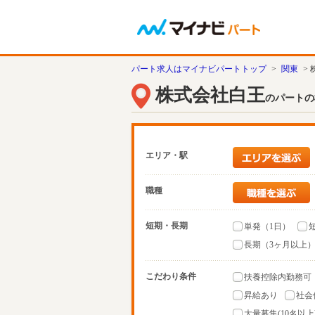
パート求人はマイナビパートトップ
>
関東
>
株式会社白王
のパートの
エリア・駅
職種
短期・長期
単発（1日）
長期（3ヶ月以上
こだわり条件
扶養控除内勤務可
昇給あり
社会
大量募集(10名以上