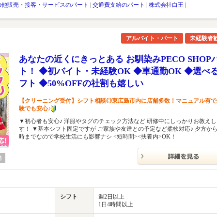
の他販売・接客・サービスのパート
|
交通費支給のパート
|
株式会社白王
|
アルバイト・パート
未経験者
あなたの近くにきっとある お馴染みPECO SHOP
ト！ ◆初バイト・未経験OK ◆車通勤OK ◆選べ
フト ◆50%OFFの社割も嬉しい
【クリーニング受付】シフト相談◎東広島市内に店舗多数！マニュアル有で
験でも安心♪
▼初心者も安心♪ 洋服やタグのチェック方法など 研修中にしっかりお教えし
す！ ▼基本シフト固定ですが ご家族や友達との予定など柔軟対応♪ 夕方から/
時までなので学校生活にも影響ナシ <短時間><扶養内>OK！
勤
シフト
週2日以上
1日4時間以上