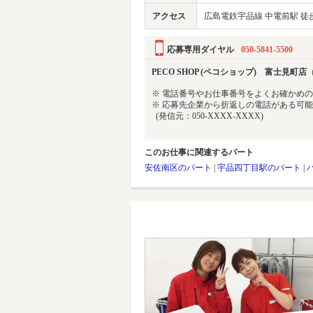
アクセス
広島電鉄宇品線 中電前駅 徒歩
応募専用ダイヤル
050-5841-5500
PECO SHOP (ペコショップ) 富士見町店
（
※ 電話番号やお仕事番号をよくお確かめ
※ 応募先企業から折返しの電話がある可
(発信元：050-XXXX-XXXX)
このお仕事に関連するパート
安佐南区のパート
|
宇品四丁目駅のパート
|