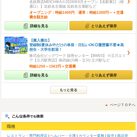
名鉄商店MEICHIKA※2026年9月オープン【名駅東口（桜
通口）】近鉄名古屋線 近鉄名古屋駅など
オープニング：時給1400円 通常：時給1200円～＋交通
費全額支給
詳細を見る
とりあえず保存
【搬入搬出】
登録制/夏休み中だけの単発・日払いOK◎履歴書不要★高
校生・大学生歓迎！
株式会社ビッグワーク 採用センター【BW03】 ※立川エリ
ア【立川駅周辺】南武線(川崎－立川) 立川駅など
時給1250～1563円＋交通費
詳細を見る
とりあえず保存
ページＴＯＰへ
職種
レストラン・専門料理店
ヘルパー・介護
カウンター業務
販売
商品管