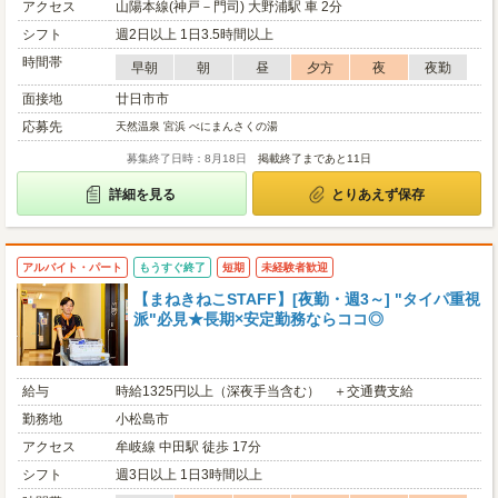
アクセス
山陽本線(神戸－門司) 大野浦駅 車 2分
シフト
週2日以上 1日3.5時間以上
時間帯
早朝
朝
昼
夕方
夜
夜勤
面接地
廿日市市
応募先
天然温泉 宮浜 べにまんさくの湯
募集終了日時：8月18日
掲載終了まであと11日
詳細を見る
とりあえず保存
アルバイト・パート
もうすぐ終了
短期
未経験者歓迎
【まねきねこSTAFF】[夜勤・週3～] "タイパ重視
派"必見★長期×安定勤務ならココ◎
給与
時給1325円以上（深夜手当含む） ＋交通費支給
勤務地
小松島市
アクセス
牟岐線 中田駅 徒歩 17分
シフト
週3日以上 1日3時間以上