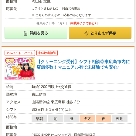
面接地
岡山市 北区
応募先
カラオケまねきねこ 岡山北長瀬店
※ こちらの求人はWEB応募のみとなります
募集終了日時：8月9日
掲載終了まであと2日
詳細を見る
とりあえず保存
アルバイト・パート
未経験者歓迎
【クリーニング受付】シフト相談◎東広島市内に
店舗多数！マニュアル有で未経験でも安心♪
給与
時給1200円以上+交通費
勤務地
東広島市
アクセス
山陽新幹線 東広島駅 徒歩 3分
シフト
週2日以上 1日4時間以上
時間帯
早朝
朝
昼
夕方
夜
夜勤
面接地
応募先
PECO SHOP (ペコショップ) 西条新幹線口店