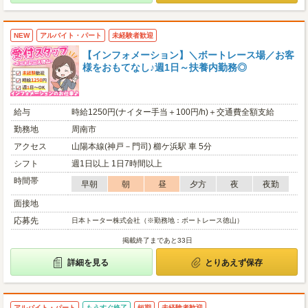
NEW
アルバイト・パート
未経験者歓迎
【インフォメーション】＼ボートレース場／お客
様をおもてなし♪週1日～扶養内勤務◎
給与
時給1250円(ナイター手当＋100円/h)＋交通費全額支給
勤務地
周南市
アクセス
山陽本線(神戸－門司) 櫛ケ浜駅 車 5分
シフト
週1日以上 1日7時間以上
時間帯
早朝
朝
昼
夕方
夜
夜勤
面接地
応募先
日本トーター株式会社（※勤務地：ボートレース徳山）
掲載終了まであと33日
詳細を見る
とりあえず保存
アルバイト・パート
もうすぐ終了
短期
未経験者歓迎