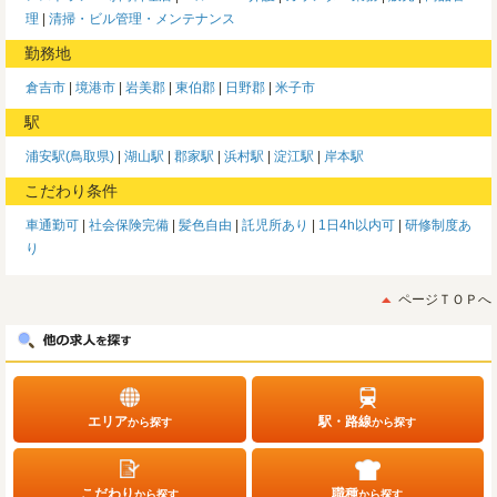
理
清掃・ビル管理・メンテナンス
勤務地
倉吉市
境港市
岩美郡
東伯郡
日野郡
米子市
駅
浦安駅(鳥取県)
湖山駅
郡家駅
浜村駅
淀江駅
岸本駅
こだわり条件
車通勤可
社会保険完備
髪色自由
託児所あり
1日4h以内可
研修制度あ
り
ページＴＯＰへ
エリア
駅・路線
から探す
から探す
こだわり
職種
から探す
から探す