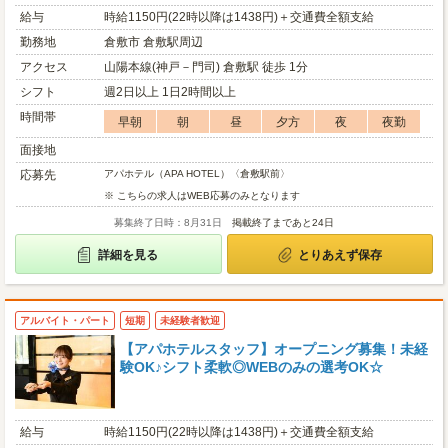
給与
時給1150円(22時以降は1438円)＋交通費全額支給
勤務地
倉敷市 倉敷駅周辺
アクセス
山陽本線(神戸－門司) 倉敷駅 徒歩 1分
シフト
週2日以上 1日2時間以上
時間帯
早朝
朝
昼
夕方
夜
夜勤
面接地
応募先
アパホテル（APA HOTEL）〈倉敷駅前〉
※ こちらの求人はWEB応募のみとなります
募集終了日時：8月31日
掲載終了まであと24日
詳細を見る
とりあえず保存
アルバイト・パート
短期
未経験者歓迎
【アパホテルスタッフ】オープニング募集！未経
験OK♪シフト柔軟◎WEBのみの選考OK☆
給与
時給1150円(22時以降は1438円)＋交通費全額支給