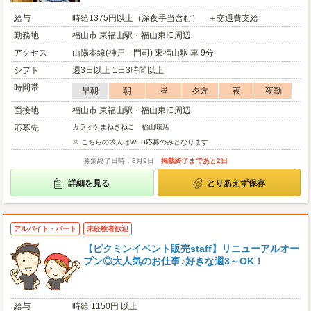
給与
時給1375円以上（深夜手当含む） ＋交通費支給
勤務地
福山市 東福山駅・福山東IC周辺
アクセス
山陽本線(神戸－門司) 東福山駅 車 9分
シフト
週3日以上 1日3時間以上
時間帯
早朝
朝
昼
夕方
夜
夜勤
面接地
福山市 東福山駅・福山東IC周辺
応募先
カラオケまねきねこ 福山曙店
※ こちらの求人はWEB応募のみとなります
募集終了日時：8月9日
掲載終了まであと2日
詳細を見る
とりあえず保存
アルバイト・パート
未経験者歓迎
【ピクミンイベント販売staff】リニューアルオー
プン◎大人気のお仕事♪好きな週3～OK！
給与
時給 1150円 以上