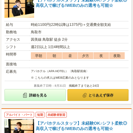
【アパホテルスタッフ】未経験OK♪シフト柔軟◎
高収入で稼げる!WEBのみの選考も可能☆
給与
時給1100円(22時以降は1375円)＋交通費全額支給
勤務地
鳥取市
アクセス
因美線 鳥取駅 徒歩 2分
シフト
週2日以上 1日4時間以上
時間帯
早朝
朝
昼
夕方
夜
夜勤
面接地
応募先
アパホテル（APA HOTEL）〈鳥取駅前南〉
※ こちらの求人はWEB応募のみとなります
募集終了日時：8月31日
掲載終了まであと24日
詳細を見る
とりあえず保存
アルバイト・パート
短期
未経験者歓迎
【アパホテルスタッフ】未経験OK♪シフト柔軟◎
高収入で稼げる!WEBのみの選考も可能☆