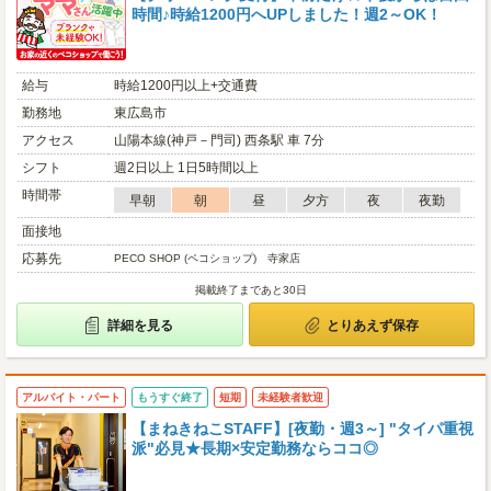
時間♪時給1200円へUPしました！週2～OK！
給与
時給1200円以上+交通費
勤務地
東広島市
アクセス
山陽本線(神戸－門司) 西条駅 車 7分
シフト
週2日以上 1日5時間以上
時間帯
早朝
朝
昼
夕方
夜
夜勤
面接地
応募先
PECO SHOP (ペコショップ) 寺家店
掲載終了まであと30日
詳細を見る
とりあえず保存
アルバイト・パート
もうすぐ終了
短期
未経験者歓迎
【まねきねこSTAFF】[夜勤・週3～] "タイパ重視
派"必見★長期×安定勤務ならココ◎