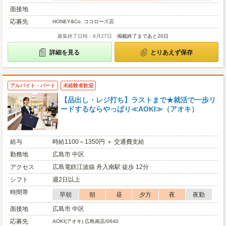
面接地
応募先
HONEY&Co. ココローズ店
募集終了日時：8月27日
掲載終了まであと20日
詳細を見る
とりあえず保存
アルバイト・パート
未経験者歓迎
【品出し・レジ打ち】ラストまで★就活で一歩リ
ードするならやっぱり≪AOKI≫（アオキ）
給与
時給1100～1350円 ＋ 交通費支給
勤務地
広島市 中区
アクセス
広島電鉄江波線 舟入南駅 徒歩 12分
シフト
週2日以上
時間帯
早朝
朝
昼
夕方
夜
夜勤
面接地
広島市 中区
応募先
AOKI(アオキ) 広島南店/0640