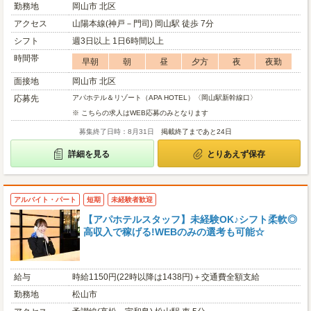
勤務地
岡山市 北区
アクセス
山陽本線(神戸－門司) 岡山駅 徒歩 7分
シフト
週3日以上 1日6時間以上
時間帯
早朝
朝
昼
夕方
夜
夜勤
面接地
岡山市 北区
応募先
アパホテル＆リゾート（APA HOTEL）〈岡山駅新幹線口〉
※ こちらの求人はWEB応募のみとなります
募集終了日時：8月31日
掲載終了まであと24日
詳細を見る
とりあえず保存
アルバイト・パート
短期
未経験者歓迎
【アパホテルスタッフ】未経験OK♪シフト柔軟◎
高収入で稼げる!WEBのみの選考も可能☆
給与
時給1150円(22時以降は1438円)＋交通費全額支給
勤務地
松山市