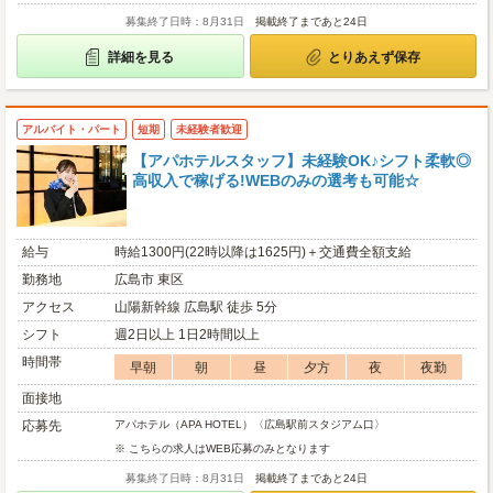
募集終了日時：8月31日
掲載終了まであと24日
詳細を見る
とりあえず保存
アルバイト・パート
短期
未経験者歓迎
【アパホテルスタッフ】未経験OK♪シフト柔軟◎
高収入で稼げる!WEBのみの選考も可能☆
給与
時給1300円(22時以降は1625円)＋交通費全額支給
勤務地
広島市 東区
アクセス
山陽新幹線 広島駅 徒歩 5分
シフト
週2日以上 1日2時間以上
時間帯
早朝
朝
昼
夕方
夜
夜勤
面接地
応募先
アパホテル（APA HOTEL）〈広島駅前スタジアム口〉
※ こちらの求人はWEB応募のみとなります
募集終了日時：8月31日
掲載終了まであと24日