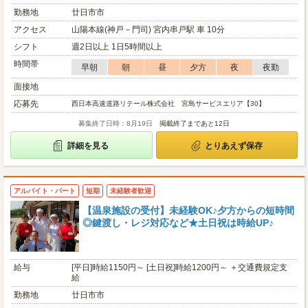
勤務地
廿日市市
アクセス
山陽本線(神戸－門司) 宮内串戸駅 車 10分
シフト
週2日以上 1日5時間以上
時間帯
早朝
朝
昼
夕方
夜
夜勤
面接地
応募先
西日本高速道路リテール株式会社 宮島サービスエリア【30】
募集終了日時：8月19日
掲載終了まであと12日
詳細を見る
とりあえず保存
アルバイト・パート
短期
未経験者歓迎
【温泉施設の受付】未経験OK♪夕方からの短時間
◎鍵渡し・レジ対応など★土日祝は時給UP♪
給与
[平日]時給1150円～ [土日祝]時給1200円～ ＋交通費規定支
給
勤務地
廿日市市