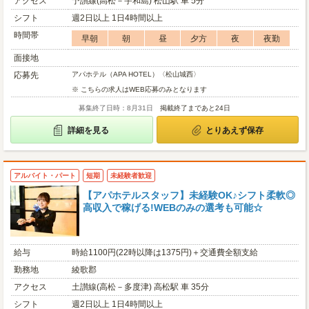
アクセス
予讃線(高松－宇和島) 松山駅 車 5分
シフト
週2日以上 1日4時間以上
時間帯
早朝
朝
昼
夕方
夜
夜勤
面接地
応募先
アパホテル（APA HOTEL）〈松山城西〉
※ こちらの求人はWEB応募のみとなります
募集終了日時：8月31日
掲載終了まであと24日
詳細を見る
とりあえず保存
アルバイト・パート
短期
未経験者歓迎
【アパホテルスタッフ】未経験OK♪シフト柔軟◎
高収入で稼げる!WEBのみの選考も可能☆
給与
時給1100円(22時以降は1375円)＋交通費全額支給
勤務地
綾歌郡
アクセス
土讃線(高松－多度津) 高松駅 車 35分
シフト
週2日以上 1日4時間以上