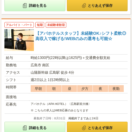
詳細を見る
とりあえず保存
アルバイト・パート
短期
未経験者歓迎
【アパホテルスタッフ】未経験OK♪シフト柔軟◎
高収入で稼げる!WEBのみの選考も可能☆
給与
時給1300円(22時以降は1625円)＋交通費全額支給
勤務地
広島市 南区
アクセス
山陽新幹線 広島駅 徒歩 4分
シフト
週2日以上 1日2時間以上
時間帯
早朝
朝
昼
夕方
夜
夜勤
面接地
応募先
アパホテル（APA HOTEL）〈広島駅前大橋〉
※ こちらの求人はWEB応募のみとなります
募集終了日時：8月31日
掲載終了まであと24日
詳細を見る
とりあえず保存