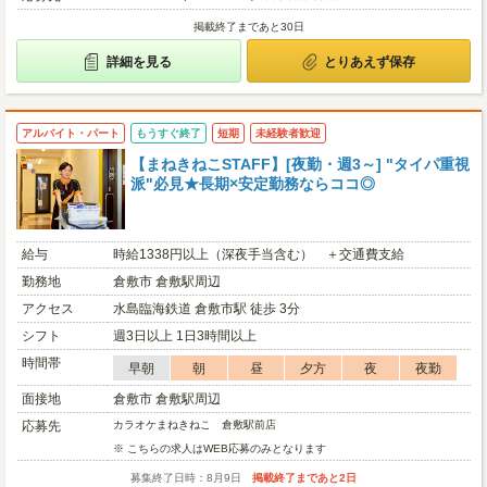
掲載終了まであと30日
詳細を見る
とりあえず保存
アルバイト・パート
もうすぐ終了
短期
未経験者歓迎
【まねきねこSTAFF】[夜勤・週3～] "タイパ重視
派"必見★長期×安定勤務ならココ◎
給与
時給1338円以上（深夜手当含む） ＋交通費支給
勤務地
倉敷市 倉敷駅周辺
アクセス
水島臨海鉄道 倉敷市駅 徒歩 3分
シフト
週3日以上 1日3時間以上
時間帯
早朝
朝
昼
夕方
夜
夜勤
面接地
倉敷市 倉敷駅周辺
応募先
カラオケまねきねこ 倉敷駅前店
※ こちらの求人はWEB応募のみとなります
募集終了日時：8月9日
掲載終了まであと2日