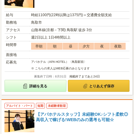
給与
時給1100円(22時以降は1375円)＋交通費全額支給
勤務地
鳥取市
アクセス
山陰本線(京都－下関) 鳥取駅 徒歩 3分
シフト
週2日以上 1日4時間以上
時間帯
早朝
朝
昼
夕方
夜
夜勤
面接地
応募先
アパホテル（APA HOTEL）〈鳥取駅前〉
※ こちらの求人はWEB応募のみとなります
募集終了日時：8月31日
掲載終了まであと24日
詳細を見る
とりあえず保存
アルバイト・パート
短期
未経験者歓迎
【アパホテルスタッフ】未経験OK♪シフト柔軟◎
高収入で稼げる!WEBのみの選考も可能☆