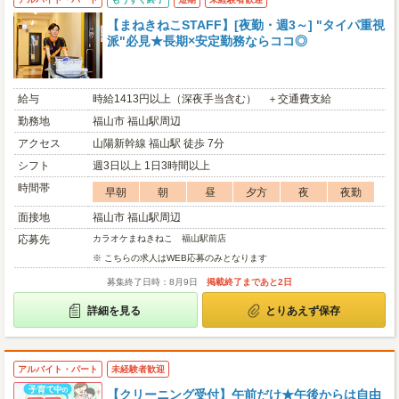
【まねきねこSTAFF】[夜勤・週3～] "タイパ重視
派"必見★長期×安定勤務ならココ◎
給与
時給1413円以上（深夜手当含む） ＋交通費支給
勤務地
福山市 福山駅周辺
アクセス
山陽新幹線 福山駅 徒歩 7分
シフト
週3日以上 1日3時間以上
時間帯
早朝
朝
昼
夕方
夜
夜勤
面接地
福山市 福山駅周辺
応募先
カラオケまねきねこ 福山駅前店
※ こちらの求人はWEB応募のみとなります
募集終了日時：8月9日
掲載終了まであと2日
詳細を見る
とりあえず保存
アルバイト・パート
未経験者歓迎
【クリーニング受付】午前だけ★午後からは自由