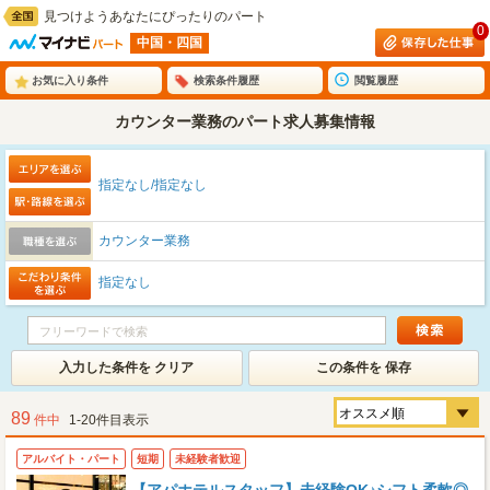
見つけようあなたにぴったりのパート
0
中国・四国
お気に入り条件
検索条件履歴
閲覧履歴
カウンター業務のパート求人募集情報
指定なし/指定なし
カウンター業務
指定なし
入力した条件を クリア
この条件を 保存
89
件中
1-20件目表示
アルバイト・パート
短期
未経験者歓迎