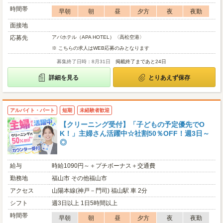
時間帯
早朝
朝
昼
夕方
夜
夜勤
面接地
応募先
アパホテル（APA HOTEL）〈高松空港〉
※ こちらの求人はWEB応募のみとなります
募集終了日時：8月31日
掲載終了まであと24日
詳細を見る
とりあえず保存
アルバイト・パート
短期
未経験者歓迎
【クリーニング受付】「子どもの予定優先でO
K！」主婦さん活躍中☆社割50％OFF！週3日～
◎
給与
時給1090円～＋プチボーナス＋交通費
勤務地
福山市 その他福山市
アクセス
山陽本線(神戸－門司) 福山駅 車 2分
シフト
週3日以上 1日5時間以上
時間帯
早朝
朝
昼
夕方
夜
夜勤