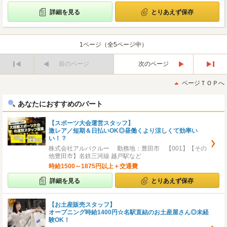
詳細を見る
とりあえず保存
1ページ（全5ページ中）
前のページ
次のページ
最
最
初
後
ページＴＯＰへ
へ
へ
あなたにおすすめのパート
【スポーツ大会運営スタッフ】
激レア／短期＆日払いOK◎昼働くより涼しくて効率い
い！？
株式会社アルバクルー 勤務地：豊田市 【001】【その
他豊田市】名鉄三河線 越戸駅など
時給1500～1875円以上＋交通費
詳細を見る
とりあえず保存
【お土産販売スタッフ】
オープニング時給1400円☆名駅直結のお土産屋さん◎未経
験OK！