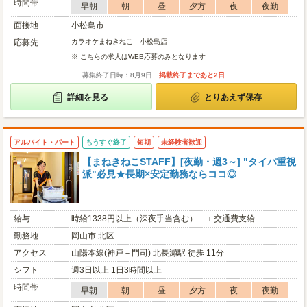
時間帯
早朝
朝
昼
夕方
夜
夜勤
面接地
小松島市
応募先
カラオケまねきねこ 小松島店
※ こちらの求人はWEB応募のみとなります
募集終了日時：8月9日
掲載終了まであと2日
詳細を見る
とりあえず保存
アルバイト・パート
もうすぐ終了
短期
未経験者歓迎
【まねきねこSTAFF】[夜勤・週3～] "タイパ重視
派"必見★長期×安定勤務ならココ◎
給与
時給1338円以上（深夜手当含む） ＋交通費支給
勤務地
岡山市 北区
アクセス
山陽本線(神戸－門司) 北長瀬駅 徒歩 11分
シフト
週3日以上 1日3時間以上
時間帯
早朝
朝
昼
夕方
夜
夜勤