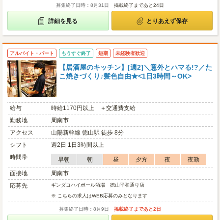
募集終了日時：8月31日
掲載終了まであと24日
詳細を見る
とりあえず保存
アルバイト・パート
もうすぐ終了
短期
未経験者歓迎
【居酒屋のキッチン】[週2]＼意外とハマる!?／た
こ焼きづくり♪髪色自由★<1日3時間～OK>
給与
時給1170円以上 ＋交通費支給
勤務地
周南市
アクセス
山陽新幹線 徳山駅 徒歩 8分
シフト
週2日 1日3時間以上
時間帯
早朝
朝
昼
夕方
夜
夜勤
面接地
周南市
応募先
ギンダコハイボール酒場 徳山平和通り店
※ こちらの求人はWEB応募のみとなります
募集終了日時：8月9日
掲載終了まであと2日