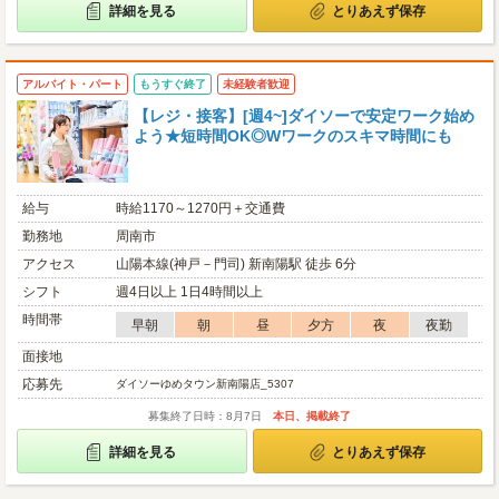
詳細を見る
とりあえず保存
アルバイト・パート
もうすぐ終了
未経験者歓迎
【レジ・接客】[週4~]ダイソーで安定ワーク始め
よう★短時間OK◎Wワークのスキマ時間にも
給与
時給1170～1270円＋交通費
勤務地
周南市
アクセス
山陽本線(神戸－門司) 新南陽駅 徒歩 6分
シフト
週4日以上 1日4時間以上
時間帯
早朝
朝
昼
夕方
夜
夜勤
面接地
応募先
ダイソーゆめタウン新南陽店_5307
募集終了日時：8月7日
本日、掲載終了
詳細を見る
とりあえず保存