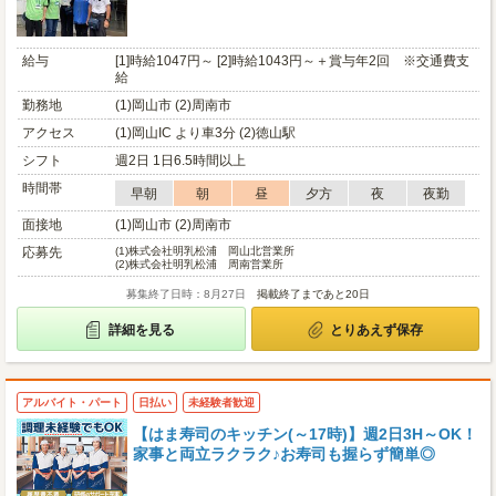
給与
[1]時給1047円～ [2]時給1043円～＋賞与年2回 ※交通費支
給
勤務地
(1)岡山市 (2)周南市
アクセス
(1)岡山IC より車3分 (2)徳山駅
シフト
週2日 1日6.5時間以上
時間帯
早朝
朝
昼
夕方
夜
夜勤
面接地
(1)岡山市 (2)周南市
応募先
(1)
株式会社明乳松浦 岡山北営業所
(2)
株式会社明乳松浦 周南営業所
募集終了日時：8月27日
掲載終了まであと20日
詳細を見る
とりあえず保存
アルバイト・パート
日払い
未経験者歓迎
【はま寿司のキッチン(～17時)】週2日3H～OK！
家事と両立ラクラク♪お寿司も握らず簡単◎