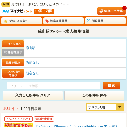
見つけようあなたにぴったりのパート
0
中国・四国
お気に入り条件
検索条件履歴
閲覧履歴
徳山駅のパート求人募集情報
徳山駅
指定なし
指定なし
入力した条件を クリア
この条件を 保存
101
件中
1-20件目表示
アルバイト・パート
未経験者歓迎