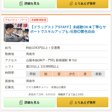
詳細を見る
とりあえず保存
アルバイト・パート
未経験者歓迎
【ドラッグストアSTAFF】未経験OK★丁寧なサ
ポートでスキルアップも♪社割◎髪色自由
給与
時給1043円以上＋交通費
勤務地
周南市
アクセス
山陽本線(神戸－門司) 新南陽駅 車 5分
シフト
週2日以上 1日3時間以上
時間帯
早朝
朝
昼
夕方
夜
夜勤
面接地
周南市
応募先
クスリ岩崎チェーン 永源山公園店
募集終了日時：8月30日
掲載終了まであと23日
詳細を見る
とりあえず保存