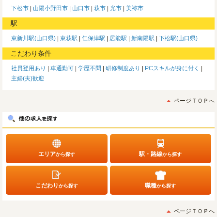
下松市
山陽小野田市
山口市
萩市
光市
美祢市
駅
東新川駅(山口県)
東萩駅
仁保津駅
居能駅
新南陽駅
下松駅(山口県)
こだわり条件
社員登用あり
車通勤可
学歴不問
研修制度あり
PCスキルが身に付く
主婦(夫)歓迎
ページＴＯＰへ
エリア
駅・路線
から探す
から探す
こだわり
職種
から探す
から探す
ページＴＯＰへ