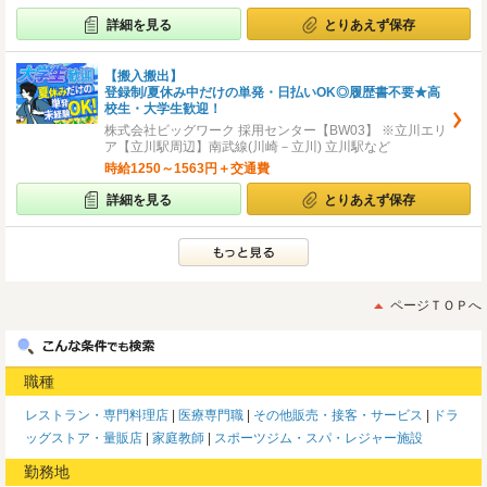
詳細を見る
とりあえず保存
【搬入搬出】
登録制/夏休み中だけの単発・日払いOK◎履歴書不要★高
校生・大学生歓迎！
株式会社ビッグワーク 採用センター【BW03】 ※立川エリ
ア【立川駅周辺】南武線(川崎－立川) 立川駅など
時給1250～1563円＋交通費
詳細を見る
とりあえず保存
ページＴＯＰへ
職種
レストラン・専門料理店
医療専門職
その他販売・接客・サービス
ドラ
ッグストア・量販店
家庭教師
スポーツジム・スパ・レジャー施設
勤務地