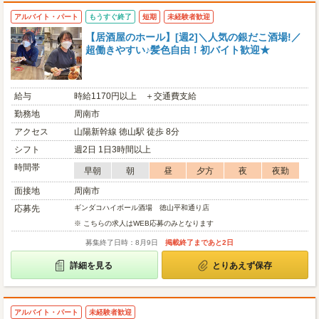
アルバイト・パート
もうすぐ終了
短期
未経験者歓迎
【居酒屋のホール】[週2]＼人気の銀だこ酒場!／
超働きやすい♪髪色自由！初バイト歓迎★
給与
時給1170円以上 ＋交通費支給
勤務地
周南市
アクセス
山陽新幹線 徳山駅 徒歩 8分
シフト
週2日 1日3時間以上
時間帯
早朝
朝
昼
夕方
夜
夜勤
面接地
周南市
応募先
ギンダコハイボール酒場 徳山平和通り店
※ こちらの求人はWEB応募のみとなります
募集終了日時：8月9日
掲載終了まであと2日
詳細を見る
とりあえず保存
アルバイト・パート
未経験者歓迎