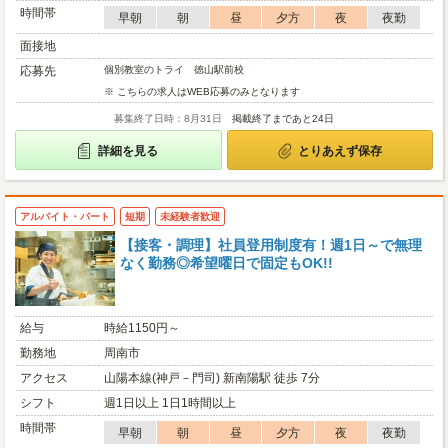
時間帯
早朝
朝
昼
夕方
夜
夜勤
面接地
応募先
個別教室のトライ 徳山駅前校
※ こちらの求人はWEB応募のみとなります
募集終了日時：8月31日
掲載終了まであと24日
詳細を見る
とりあえず保存
アルバイト・パート
短期
未経験者歓迎
【接客・調理】社員登用制度有！週1日～で無理
なく勤務◎希望曜日で固定もOK!!
給与
時給1150円～
勤務地
周南市
アクセス
山陽本線(神戸－門司) 新南陽駅 徒歩 7分
シフト
週1日以上 1日1時間以上
時間帯
早朝
朝
昼
夕方
夜
夜勤