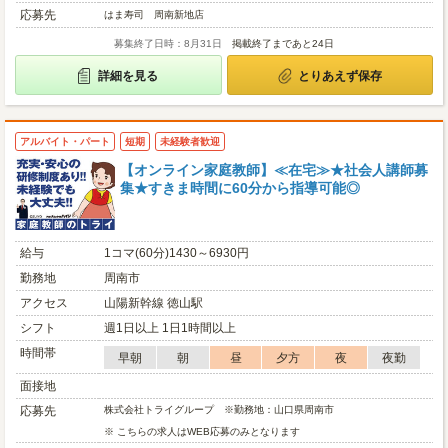
応募先
はま寿司 周南新地店
募集終了日時：8月31日
掲載終了まであと24日
詳細を見る
とりあえず保存
アルバイト・パート
短期
未経験者歓迎
【オンライン家庭教師】≪在宅≫★社会人講師募
集★すきま時間に60分から指導可能◎
給与
1コマ(60分)1430～6930円
勤務地
周南市
アクセス
山陽新幹線 徳山駅
シフト
週1日以上 1日1時間以上
時間帯
早朝
朝
昼
夕方
夜
夜勤
面接地
応募先
株式会社トライグループ ※勤務地：山口県周南市
※ こちらの求人はWEB応募のみとなります