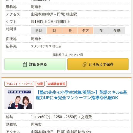
勤務地
周南市
アクセス
山陽本線(神戸－門司) 徳山駅
シフト
週1日以上 1日4時間以上
時間帯
早朝
朝
昼
夕方
夜
夜勤
面接地
周南市
応募先
スタジオアリス 徳山店
掲載終了まであと37日
詳細を見る
とりあえず保存
アルバイト・パート
短期
未経験者歓迎
【塾の先生≪小学生対象/英語≫】英語スキル&基
礎力UPに★完全マンツーマン指導◎私服OK
給与
1コマ(60分)：1250～2650円＋交通費
勤務地
周南市
アクセス
山陽本線(神戸－門司) 徳山駅 徒歩 4分