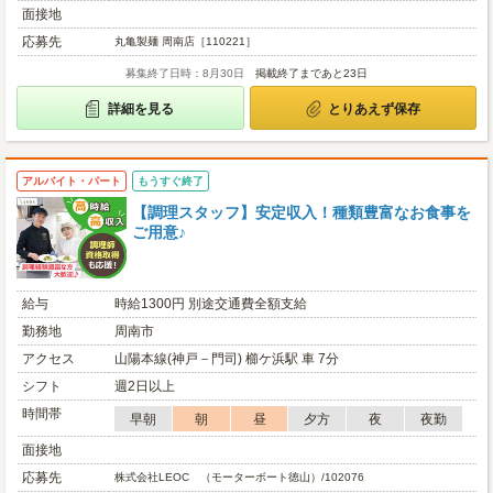
面接地
応募先
丸亀製麺 周南店［110221］
募集終了日時：8月30日
掲載終了まであと23日
詳細を見る
とりあえず保存
アルバイト・パート
もうすぐ終了
【調理スタッフ】安定収入！種類豊富なお食事を
ご用意♪
給与
時給1300円 別途交通費全額支給
勤務地
周南市
アクセス
山陽本線(神戸－門司) 櫛ケ浜駅 車 7分
シフト
週2日以上
時間帯
早朝
朝
昼
夕方
夜
夜勤
面接地
応募先
株式会社LEOC （モーターボート徳山）/102076