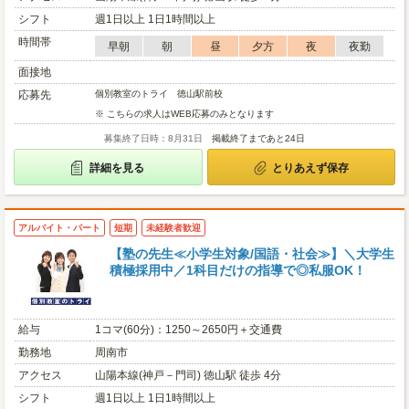
シフト
週1日以上 1日1時間以上
時間帯
早朝
朝
昼
夕方
夜
夜勤
面接地
応募先
個別教室のトライ 徳山駅前校
※ こちらの求人はWEB応募のみとなります
募集終了日時：8月31日
掲載終了まであと24日
詳細を見る
とりあえず保存
アルバイト・パート
短期
未経験者歓迎
【塾の先生≪小学生対象/国語・社会≫】＼大学生
積極採用中／1科目だけの指導で◎私服OK！
給与
1コマ(60分)：1250～2650円＋交通費
勤務地
周南市
アクセス
山陽本線(神戸－門司) 徳山駅 徒歩 4分
シフト
週1日以上 1日1時間以上