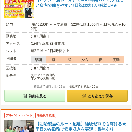
【パチンコ店ホール】＼MAX時給1725円／涼し
い店内で働きやすい♪日祝は嬉しい時給UP★
給与
時給1280円～＋交通費 (22時以降:1600円～,日祝時給＋10
0円)
勤務地
(1)(2)周南市
アクセス
(1)櫛ケ浜駅 (2)勝間駅
シフト
週2日以上 1日4時間以上
時間帯
早朝
朝
昼
夕方
夜
夜勤
面接地
(1)(2)周南市
応募先
(1)
オアシス徳山店
(2)
オアシス熊毛店
募集終了日時：8月27日
掲載終了まであと20日
詳細を見る
とりあえず保存
アルバイト・パート
未経験者歓迎
【明治製品のルート配達】経験ゼロでも輝ける★
平日のみ勤務で安定収入を実現！賞与あり