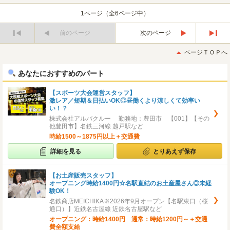
1ページ（全6ページ中）
前のページ
次のページ
最
最
初
後
ページＴＯＰへ
へ
へ
あなたにおすすめのパート
【スポーツ大会運営スタッフ】
激レア／短期＆日払いOK◎昼働くより涼しくて効率い
い！？
株式会社アルバクルー 勤務地：豊田市 【001】【その
他豊田市】名鉄三河線 越戸駅など
時給1500～1875円以上＋交通費
詳細を見る
とりあえず保存
【お土産販売スタッフ】
オープニング時給1400円☆名駅直結のお土産屋さん◎未経
験OK！
名鉄商店MEICHIKA※2026年9月オープン【名駅東口（桜
通口）】近鉄名古屋線 近鉄名古屋駅など
オープニング：時給1400円 通常：時給1200円～＋交通
費全額支給