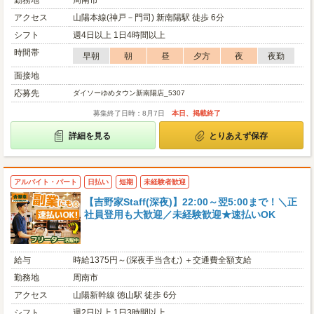
勤務地
周南市
アクセス
山陽本線(神戸－門司) 新南陽駅 徒歩 6分
シフト
週4日以上 1日4時間以上
時間帯
早朝
朝
昼
夕方
夜
夜勤
面接地
応募先
ダイソーゆめタウン新南陽店_5307
募集終了日時：8月7日
本日、掲載終了
詳細を見る
とりあえず保存
アルバイト・パート
日払い
短期
未経験者歓迎
【吉野家Staff(深夜)】22:00～翌5:00まで！＼正
社員登用も大歓迎／未経験歓迎★速払いOK
給与
時給1375円～(深夜手当含む) ＋交通費全額支給
勤務地
周南市
アクセス
山陽新幹線 徳山駅 徒歩 6分
シフト
週2日以上 1日3時間以上