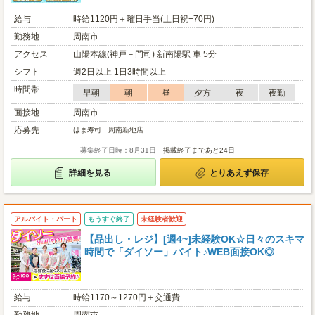
給与
時給1120円＋曜日手当(土日祝+70円)
勤務地
周南市
アクセス
山陽本線(神戸－門司) 新南陽駅 車 5分
シフト
週2日以上 1日3時間以上
時間帯
早朝
朝
昼
夕方
夜
夜勤
面接地
周南市
応募先
はま寿司 周南新地店
募集終了日時：8月31日
掲載終了まであと24日
詳細を見る
とりあえず保存
アルバイト・パート
もうすぐ終了
未経験者歓迎
【品出し・レジ】[週4~]未経験OK☆日々のスキマ
時間で「ダイソー」バイト♪WEB面接OK◎
給与
時給1170～1270円＋交通費