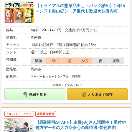
【トライアルの惣菜品出し・パック詰め】1日4h
～シフト自由◎シニア世代も歓迎★扶養内可
給与
時給1120～1420円＋交通費(月3万円まで)
勤務地
周南市
アクセス
山陽本線(神戸－門司) 新南陽駅 徒歩 18分
シフト
週2日以上 1日4時間以上
時間帯
早朝
朝
昼
夕方
夜
夜勤
面接地
周南市
応募先
スーパーセンタートライアル 周南店
掲載終了まであと62日
詳細を見る
とりあえず保存
アルバイト・パート
未経験者歓迎
【調剤事務STAFF】主婦(夫)さん活躍中！受付や
処方データの入力◎安心の厚待遇♪髪色自由