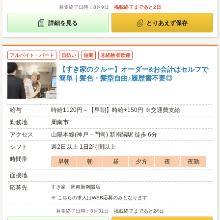
募集終了日時：8月9日
掲載終了まであと2日
詳細を見る
とりあえず保存
アルバイト・パート
日払い
短期
未経験者歓迎
【すき家のクルー】オーダー&お会計はセルフで
簡単｜髪色・髪型自由♪履歴書不要◎
給与
時給1120円～【早朝】時給+150円 ※交通費支給
勤務地
周南市
アクセス
山陽本線(神戸－門司) 新南陽駅 徒歩 6分
シフト
週2日以上 1日2時間以上
時間帯
早朝
朝
昼
夕方
夜
夜勤
面接地
応募先
すき家 周南新南陽店
※ こちらの求人はWEB応募のみとなります
募集終了日時：8月31日
掲載終了まであと24日