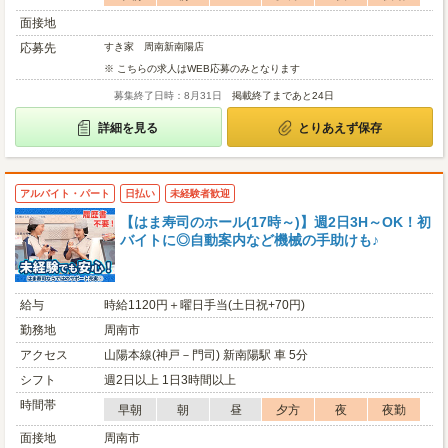
面接地
応募先
すき家 周南新南陽店
※ こちらの求人はWEB応募のみとなります
募集終了日時：8月31日
掲載終了まであと24日
詳細を見る
とりあえず保存
アルバイト・パート
日払い
未経験者歓迎
【はま寿司のホール(17時～)】週2日3H～OK！初
バイトに◎自動案内など機械の手助けも♪
給与
時給1120円＋曜日手当(土日祝+70円)
勤務地
周南市
アクセス
山陽本線(神戸－門司) 新南陽駅 車 5分
シフト
週2日以上 1日3時間以上
時間帯
早朝
朝
昼
夕方
夜
夜勤
面接地
周南市