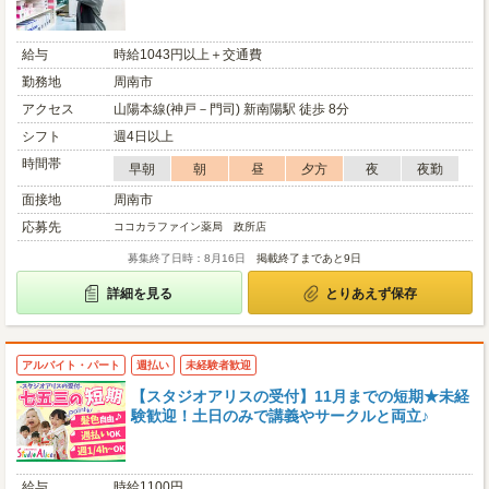
給与
時給1043円以上＋交通費
勤務地
周南市
アクセス
山陽本線(神戸－門司) 新南陽駅 徒歩 8分
シフト
週4日以上
時間帯
早朝
朝
昼
夕方
夜
夜勤
面接地
周南市
応募先
ココカラファイン薬局 政所店
募集終了日時：8月16日
掲載終了まであと9日
詳細を見る
とりあえず保存
アルバイト・パート
週払い
未経験者歓迎
【スタジオアリスの受付】11月までの短期★未経
験歓迎！土日のみで講義やサークルと両立♪
給与
時給1100円