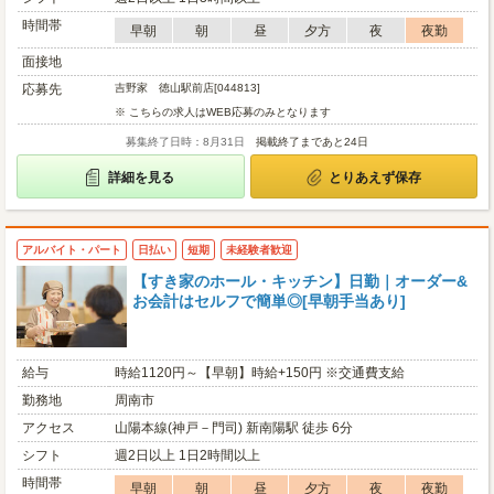
時間帯
早朝
朝
昼
夕方
夜
夜勤
面接地
応募先
吉野家 徳山駅前店[044813]
※ こちらの求人はWEB応募のみとなります
募集終了日時：8月31日
掲載終了まであと24日
詳細を見る
とりあえず保存
アルバイト・パート
日払い
短期
未経験者歓迎
【すき家のホール・キッチン】日勤｜オーダー&
お会計はセルフで簡単◎[早朝手当あり]
給与
時給1120円～【早朝】時給+150円 ※交通費支給
勤務地
周南市
アクセス
山陽本線(神戸－門司) 新南陽駅 徒歩 6分
シフト
週2日以上 1日2時間以上
時間帯
早朝
朝
昼
夕方
夜
夜勤