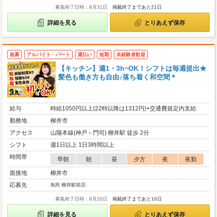
募集終了日時：8月31日
掲載終了まであと21日
詳細を見る
とりあえず保存
急募
アルバイト・パート
週払い
短期
未経験者歓迎
【キッチン】週1・3h~OK！シフトは毎週提出★
髪色も働き方も自由♪落ち着く和空間＊
給与
時給1050円以上(22時以降は1312円)+交通費規定内支給
勤務地
柳井市
アクセス
山陽本線(神戸－門司) 柳井駅 徒歩 2分
シフト
週1日以上 1日3時間以上
時間帯
早朝
朝
昼
夕方
夜
夜勤
面接地
柳井市
応募先
魚民 柳井駅前店
募集終了日時：8月20日
掲載終了まであと10日
詳細を見る
とりあえず保存