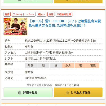
急募
アルバイト・パート
週払い
短期
未経験者歓迎
【ホール】週1・3h~OK！シフトは毎週提出★髪
色も働き方も自由♪九州料理をお届け！
給与
時給1050円以上(22時以降は1312円)+交通費規定内支給
勤務地
柳井市
アクセス
山陽本線(神戸－門司) 柳井駅 徒歩 2分
シフト
週1日以上 1日3時間以上
時間帯
早朝
朝
昼
夕方
夜
夜勤
面接地
柳井市
応募先
山内農場 柳井駅前店
募集終了日時：8月20日
掲載終了まであと10日
詳細を見る
とりあえず保存