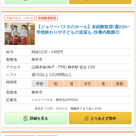
アルバイト・パート
未経験者歓迎
【ジョリーパスタのホール】未経験歓迎!週2/2h~
学校終わりや子どもの送迎も♪扶養内勤務◎
給与
時給1120～1400円
勤務地
柳井市
アクセス
山陽本線(神戸－門司) 柳井駅 徒歩 13分
シフト
週2日以上 1日2時間以上
時間帯
早朝
朝
昼
夕方
夜
夜勤
面接地
柳井市
応募先
ジョリーパスタ 柳井店[JP0509]
募集終了日時：8月31日
掲載終了まであと21日
詳細を見る
とりあえず保存