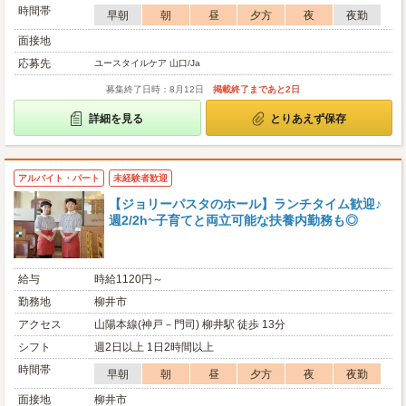
時間帯
早朝
朝
昼
夕方
夜
夜勤
面接地
応募先
ユースタイルケア 山口/Ja
募集終了日時：8月12日
掲載終了まであと2日
詳細を見る
とりあえず保存
アルバイト・パート
未経験者歓迎
【ジョリーパスタのホール】ランチタイム歓迎♪
週2/2h~子育てと両立可能な扶養内勤務も◎
給与
時給1120円～
勤務地
柳井市
アクセス
山陽本線(神戸－門司) 柳井駅 徒歩 13分
シフト
週2日以上 1日2時間以上
時間帯
早朝
朝
昼
夕方
夜
夜勤
面接地
柳井市