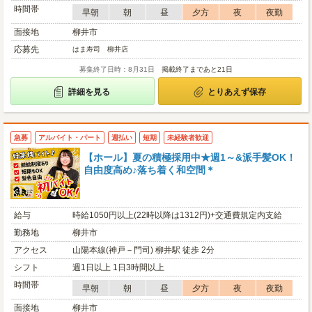
時間帯
早朝
朝
昼
夕方
夜
夜勤
面接地
柳井市
応募先
はま寿司 柳井店
募集終了日時：8月31日
掲載終了まであと21日
詳細を見る
とりあえず保存
急募
アルバイト・パート
週払い
短期
未経験者歓迎
【ホール】夏の積極採用中★週1～&派手髪OK！
自由度高め♪落ち着く和空間＊
給与
時給1050円以上(22時以降は1312円)+交通費規定内支給
勤務地
柳井市
アクセス
山陽本線(神戸－門司) 柳井駅 徒歩 2分
シフト
週1日以上 1日3時間以上
時間帯
早朝
朝
昼
夕方
夜
夜勤
面接地
柳井市