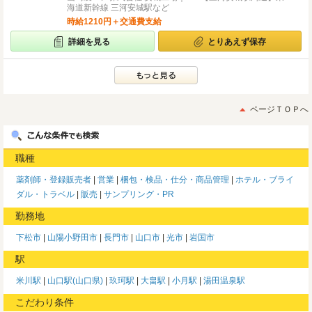
海道新幹線 三河安城駅など
時給1210円＋交通費支給
詳細を見る
とりあえず保存
ページＴＯＰへ
職種
薬剤師・登録販売者
営業
梱包・検品・仕分・商品管理
ホテル・ブライ
ダル・トラベル
販売
サンプリング・PR
勤務地
下松市
山陽小野田市
長門市
山口市
光市
岩国市
駅
米川駅
山口駅(山口県)
玖珂駅
大畠駅
小月駅
湯田温泉駅
こだわり条件