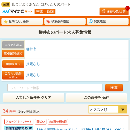
見つけようあなたにぴったりのパート
0
中国・四国
お気に入り条件
検索条件履歴
閲覧履歴
柳井市のパート求人募集情報
柳井市
指定なし
指定なし
入力した条件を クリア
この条件を 保存
34
件中
1-20件目表示
アルバイト・パート
日払い
未経験者歓迎