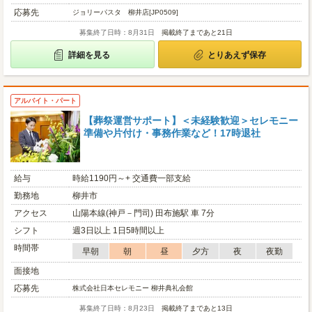
応募先
ジョリーパスタ 柳井店[JP0509]
募集終了日時：8月31日
掲載終了まであと21日
詳細を見る
とりあえず保存
アルバイト・パート
【葬祭運営サポート】＜未経験歓迎＞セレモニー
準備や片付け・事務作業など！17時退社
給与
時給1190円～+ 交通費一部支給
勤務地
柳井市
アクセス
山陽本線(神戸－門司) 田布施駅 車 7分
シフト
週3日以上 1日5時間以上
時間帯
早朝
朝
昼
夕方
夜
夜勤
面接地
応募先
株式会社日本セレモニー 柳井典礼会館
募集終了日時：8月23日
掲載終了まであと13日