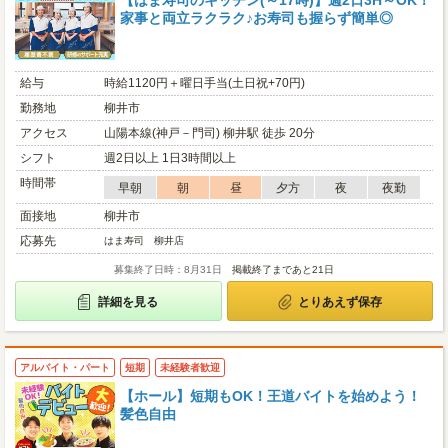
【はま寿司のキッチン(～17時)】週2日3H～OK！
家事と両立ラクラク♪お寿司も握らず簡単◎
給与
時給1120円＋曜日手当(土日祝+70円)
勤務地
柳井市
アクセス
山陽本線(神戸－門司) 柳井駅 徒歩 20分
シフト
週2日以上 1日3時間以上
時間帯
早朝
朝
昼
夕方
夜
夜勤
面接地
柳井市
応募先
はま寿司 柳井店
募集終了日時：8月31日
掲載終了まであと21日
詳細を見る
とりあえず保存
アルバイト・パート
短期
未経験者歓迎
【ホール】短期もOK！王道バイトを始めよう！
髪色自由