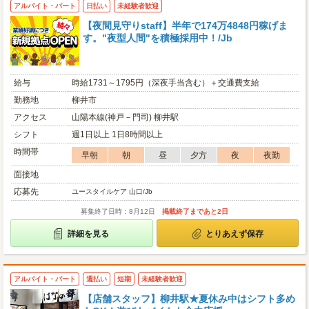
アルバイト・パート
日払い
未経験者歓迎
【夜間見守りstaff】半年で174万4848円稼げま
す。"夜型人間"を積極採用中！/Jb
給与
時給1731～1795円（深夜手当含む）＋交通費支給
勤務地
柳井市
アクセス
山陽本線(神戸－門司) 柳井駅
シフト
週1日以上 1日8時間以上
時間帯
早朝
朝
昼
夕方
夜
夜勤
面接地
応募先
ユースタイルケア 山口/Jb
募集終了日時：8月12日
掲載終了まであと2日
詳細を見る
とりあえず保存
アルバイト・パート
週払い
短期
未経験者歓迎
【店舗スタッフ】柳井駅★夏休み中はシフト多め