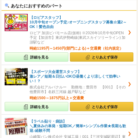
あなたにおすすめのパート
【ロピアスタッフ】
10月中旬オープン予定♪オープニングスタッフ募集☆週2～
OK！髪色自由
ロピア 加須ビバモール店(仮称) ※2026年10月中旬OPEN
予定【加須市】東武伊勢崎線(東武スカイツリーライン) 加
須駅など
時給1195円～1450円(部門による)＋交通費（社内規定）
詳細を見る
とりあえず保存
【スポーツ大会運営スタッフ】
激レア／短期＆日払いOK◎昼働くより涼しくて効率い
い！？
株式会社アルバクルー 勤務地：豊田市 【001】【その
他豊田市】名鉄三河線 越戸駅など
時給1500～1875円以上＋交通費
詳細を見る
とりあえず保存
【ラベル貼り・袋詰】
＼夏休みの単発・短期OK／簡単×シンプル作業★長期も歓
迎♪経験不問
山崎製パン株式会社 安城工場｜001【三河安城駅周辺】東