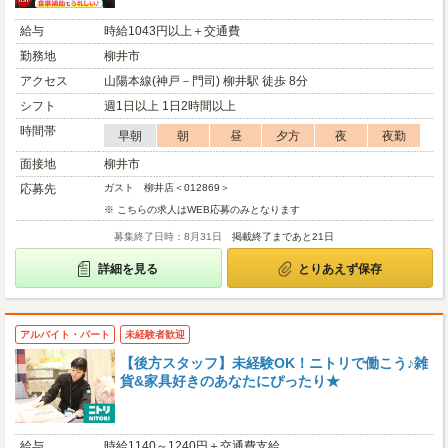
給与
時給1043円以上＋交通費
勤務地
柳井市
アクセス
山陽本線(神戸－門司) 柳井駅 徒歩 8分
シフト
週1日以上 1日2時間以上
時間帯
早朝
朝
昼
夕方
夜
夜勤
面接地
柳井市
応募先
ガスト 柳井店＜012869＞
※ こちらの求人はWEB応募のみとなります
募集終了日時：8月31日
掲載終了まであと21日
詳細を見る
とりあえず保存
アルバイト・パート
未経験者歓迎
【後方スタッフ】未経験OK！ニトリで働こう♪雑
貨&家具好きのあなたにぴったり★
給与
時給1140～1240円＋交通費支給