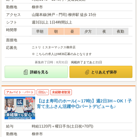
勤務地
柳井市
アクセス
山陽本線(神戸－門司) 柳井駅 徒歩 15分
シフト
週3日以上 1日4時間以上
時間帯
早朝
朝
昼
夕方
夜
夜勤
面接地
応募先
ニトリ ミスターマックス柳井店
※ こちらの求人はWEB応募のみとなります
募集終了日時：8月31日
掲載終了まであと21日
詳細を見る
とりあえず保存
アルバイト・パート
日払い
未経験者歓迎
【はま寿司のホール(～17時)】週2日3H～OK！子
育て主ふさん活躍中◎パートデビューも♪
給与
時給1120円＋曜日手当(土日祝+70円)
勤務地
柳井市