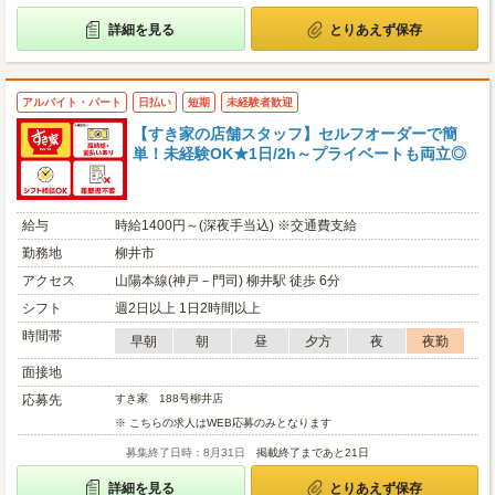
詳細を見る
とりあえず保存
アルバイト・パート
日払い
短期
未経験者歓迎
【すき家の店舗スタッフ】セルフオーダーで簡
単！未経験OK★1日/2h～プライベートも両立◎
給与
時給1400円～(深夜手当込) ※交通費支給
勤務地
柳井市
アクセス
山陽本線(神戸－門司) 柳井駅 徒歩 6分
シフト
週2日以上 1日2時間以上
時間帯
早朝
朝
昼
夕方
夜
夜勤
面接地
応募先
すき家 188号柳井店
※ こちらの求人はWEB応募のみとなります
募集終了日時：8月31日
掲載終了まであと21日
詳細を見る
とりあえず保存