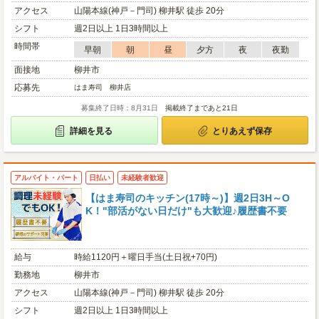
アクセス
山陽本線(神戸－門司) 柳井駅 徒歩 20分
シフト
週2日以上 1日3時間以上
時間帯
早朝
朝
昼
夕方
夜
夜勤
面接地
柳井市
応募先
はま寿司 柳井店
募集終了日時：8月31日
掲載終了まであと21日
詳細を見る
とりあえず保存
アルバイト・パート
日払い
未経験者歓迎
【はま寿司のキッチン(17時～)】週2日3H～O
K！"部活がない日だけ"も大歓迎♪履歴書不要
給与
時給1120円＋曜日手当(土日祝+70円)
勤務地
柳井市
アクセス
山陽本線(神戸－門司) 柳井駅 徒歩 20分
シフト
週2日以上 1日3時間以上