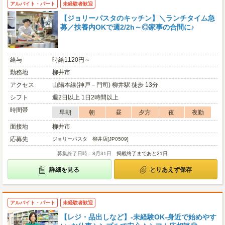
アルバイト・パート
未経験者歓迎
【ジョリーパスタのキッチン】＼ランチタイム急
募／扶養内OKで週2/2h～◎家事の合間に♪
給与
時給1120円～
勤務地
柳井市
アクセス
山陽本線(神戸－門司) 柳井駅 徒歩 13分
シフト
週2日以上 1日2時間以上
時間帯
早朝
朝
昼
夕方
夜
夜勤
面接地
柳井市
応募先
ジョリーパスタ 柳井店[JP0509]
募集終了日時：8月31日
掲載終了まであと21日
詳細を見る
とりあえず保存
アルバイト・パート
未経験者歓迎
【レジ・品出しなど】-未経験OK-身近で始めやす