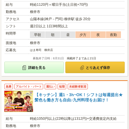
給与
時給1120円＋曜日手当(土日祝+70円)
勤務地
柳井市
アクセス
山陽本線(神戸－門司) 柳井駅 徒歩 20分
シフト
週2日以上 1日3時間以上
時間帯
早朝
朝
昼
夕方
夜
夜勤
面接地
柳井市
応募先
はま寿司 柳井店
募集終了日時：8月31日
掲載終了まであと21日
詳細を見る
とりあえず保存
急募
アルバイト・パート
週払い
短期
未経験者歓迎
【キッチン】週1・3h~OK！シフトは毎週提出★
髪色も働き方も自由♪九州料理をお届け！
給与
時給1050円以上(22時以降は1312円)+交通費規定内支給
勤務地
柳井市