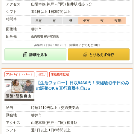
アクセス
山陽本線(神戸－門司) 柳井駅 徒歩 2分
シフト
週1日以上 1日3時間以上
時間帯
早朝
朝
昼
夕方
夜
夜勤
面接地
柳井市
応募先
山内農場 柳井駅前店
募集終了日時：8月20日
掲載終了まであと10日
詳細を見る
とりあえず保存
アルバイト・パート
日払い
未経験者歓迎
【生活フォロー】日収8460円！未経験◎平日のみ
の調整OK★直行直帰も◎/Ja
給与
時給1410円以上＋交通費支給
勤務地
柳井市
アクセス
山陽本線(神戸－門司) 柳井駅
シフト
週1日以上 1日6時間以上