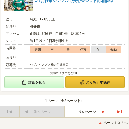
い♪お仕事シンプルで安心☆シフト応相談◎
給与
時給1060円以上
勤務地
柳井市
アクセス
山陽本線(神戸－門司) 柳井駅 車 5分
シフト
週1日以上 1日3時間以上
時間帯
早朝
朝
昼
夕方
夜
夜勤
面接地
応募先
セブンイレブン 柳井伊保庄店
掲載終了まであと230日
詳細を見る
とりあえず保存
1ページ（全2ページ中）
前のページ
次のページ
最
最
初
後
ページＴＯＰへ
へ
へ