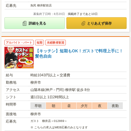
応募先
魚民 柳井駅前店
募集終了日時：8月20日
掲載終了まであと10日
詳細を見る
とりあえず保存
アルバイト・パート
短期
未経験者歓迎
【キッチン】短期もOK！ガストで料理上手に！
髪色自由
給与
時給1043円以上＋交通費
勤務地
柳井市
アクセス
山陽本線(神戸－門司) 柳井駅 徒歩 8分
シフト
週1日以上 1日2時間以上
時間帯
早朝
朝
昼
夕方
夜
夜勤
面接地
柳井市
応募先
ガスト 柳井店＜012869＞
※ こちらの求人はWEB応募のみとなります