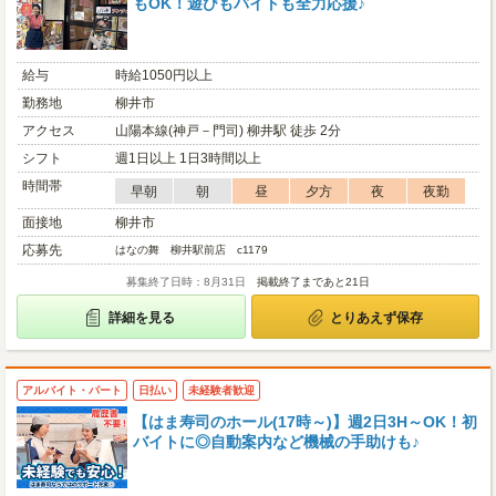
もOK！遊びもバイトも全力応援♪
給与
時給1050円以上
勤務地
柳井市
アクセス
山陽本線(神戸－門司) 柳井駅 徒歩 2分
シフト
週1日以上 1日3時間以上
時間帯
早朝
朝
昼
夕方
夜
夜勤
面接地
柳井市
応募先
はなの舞 柳井駅前店 c1179
募集終了日時：8月31日
掲載終了まであと21日
詳細を見る
とりあえず保存
アルバイト・パート
日払い
未経験者歓迎
【はま寿司のホール(17時～)】週2日3H～OK！初
バイトに◎自動案内など機械の手助けも♪