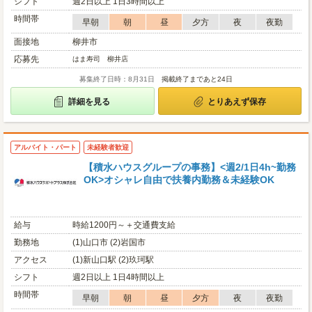
シフト
週2日以上 1日3時間以上
時間帯
早朝
朝
昼
夕方
夜
夜勤
面接地
柳井市
応募先
はま寿司 柳井店
募集終了日時：8月31日
掲載終了まであと24日
詳細を見る
とりあえず保存
アルバイト・パート
未経験者歓迎
【積水ハウスグループの事務】<週2/1日4h~勤務
OK>オシャレ自由で扶養内勤務＆未経験OK
給与
時給1200円～＋交通費支給
勤務地
(1)山口市 (2)岩国市
アクセス
(1)新山口駅 (2)玖珂駅
シフト
週2日以上 1日4時間以上
時間帯
早朝
朝
昼
夕方
夜
夜勤