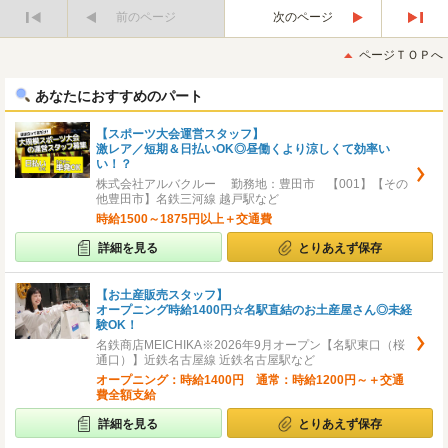
前のページ
次のページ
最
最
初
後
ページＴＯＰへ
へ
へ
あなたにおすすめのパート
【スポーツ大会運営スタッフ】
激レア／短期＆日払いOK◎昼働くより涼しくて効率い
い！？
株式会社アルバクルー 勤務地：豊田市 【001】【その
他豊田市】名鉄三河線 越戸駅など
時給1500～1875円以上＋交通費
詳細を見る
とりあえず保存
【お土産販売スタッフ】
オープニング時給1400円☆名駅直結のお土産屋さん◎未経
験OK！
名鉄商店MEICHIKA※2026年9月オープン【名駅東口（桜
通口）】近鉄名古屋線 近鉄名古屋駅など
オープニング：時給1400円 通常：時給1200円～＋交通
費全額支給
詳細を見る
とりあえず保存