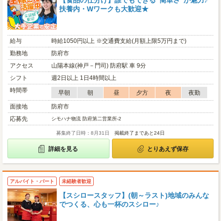
【食品の仕分け】誰でもできる”簡単さ”が魅力♪
扶養内・Wワークも大歓迎★
給与
時給1050円以上 ※交通費支給(月額上限5万円まで)
勤務地
防府市
アクセス
山陽本線(神戸－門司) 防府駅 車 9分
シフト
週2日以上 1日4時間以上
時間帯
早朝
朝
昼
夕方
夜
夜勤
面接地
防府市
応募先
シモハナ物流 防府第二営業所-2
募集終了日時：8月31日
掲載終了まであと24日
詳細を見る
とりあえず保存
アルバイト・パート
未経験者歓迎
【スシロースタッフ】(朝～ラスト)地域のみんな
でつくる、心も一杯のスシロー♪