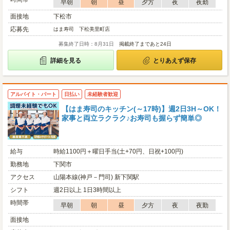
早朝
朝
昼
夕方
夜
夜勤
面接地
下松市
応募先
はま寿司 下松美里町店
募集終了日時：8月31日
掲載終了まであと24日
詳細を見る
とりあえず保存
アルバイト・パート
日払い
未経験者歓迎
【はま寿司のキッチン(～17時)】週2日3H～OK！
家事と両立ラクラク♪お寿司も握らず簡単◎
給与
時給1100円＋曜日手当(土+70円、日祝+100円)
勤務地
下関市
アクセス
山陽本線(神戸－門司) 新下関駅
シフト
週2日以上 1日3時間以上
時間帯
早朝
朝
昼
夕方
夜
夜勤
面接地