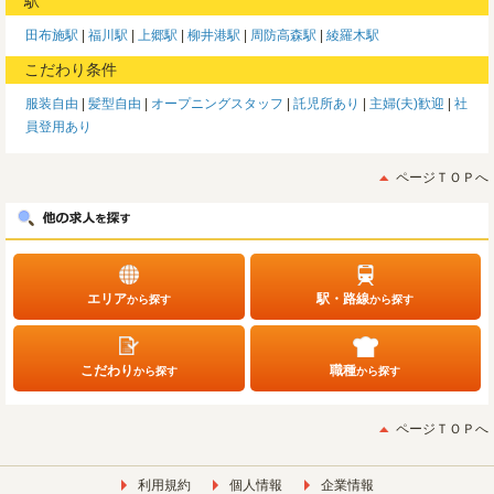
駅
田布施駅
福川駅
上郷駅
柳井港駅
周防高森駅
綾羅木駅
こだわり条件
服装自由
髪型自由
オープニングスタッフ
託児所あり
主婦(夫)歓迎
社
員登用あり
ページＴＯＰへ
エリア
駅・路線
から探す
から探す
こだわり
職種
から探す
から探す
ページＴＯＰへ
利用規約
個人情報
企業情報