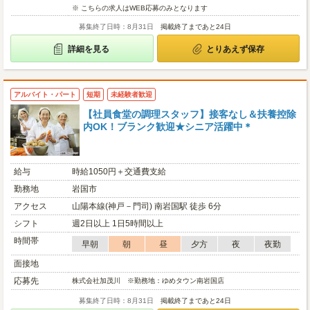
※ こちらの求人はWEB応募のみとなります
募集終了日時：8月31日
掲載終了まであと24日
詳細を見る
とりあえず保存
アルバイト・パート
短期
未経験者歓迎
【社員食堂の調理スタッフ】接客なし＆扶養控除
内OK！ブランク歓迎★シニア活躍中＊
給与
時給1050円＋交通費支給
勤務地
岩国市
アクセス
山陽本線(神戸－門司) 南岩国駅 徒歩 6分
シフト
週2日以上 1日5時間以上
時間帯
早朝
朝
昼
夕方
夜
夜勤
面接地
応募先
株式会社加茂川 ※勤務地：ゆめタウン南岩国店
募集終了日時：8月31日
掲載終了まであと24日