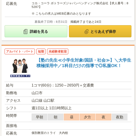
応募先
コカ・コーラ ボトラーズジャパンベンディング株式会社【求人番号：8
5287】
※ こちらの求人はWEB応募のみとなります
募集終了日時：8月31日
掲載終了まであと24日
詳細を見る
とりあえず保存
アルバイト・パート
短期
未経験者歓迎
【塾の先生≪小学生対象/国語・社会≫】＼大学生
積極採用中／1科目だけの指導で◎私服OK！
給与
1コマ(60分)：1250～2650円＋交通費
勤務地
山口市
アクセス
山口線 山口駅
シフト
週1日以上 1日1時間以上
時間帯
早朝
朝
昼
夕方
夜
夜勤
面接地
応募先
個別教室のトライ 大内校