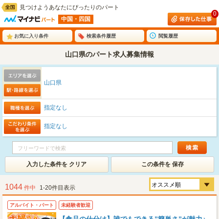
見つけようあなたにぴったりのパート
0
中国・四国
お気に入り条件
検索条件履歴
閲覧履歴
山口県のパート求人募集情報
山口県
指定なし
指定なし
入力した条件を クリア
この条件を 保存
1044
件中
1-20件目表示
アルバイト・パート
未経験者歓迎