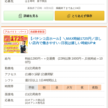
応募先
はま寿司 新下関店
募集終了日時：8月31日
掲載終了まであと24日
詳細を見る
とりあえず保存
アルバイト・パート
未経験者歓迎
【パチンコ店ホール】＼MAX時給1725円／涼し
い店内で働きやすい♪日祝は嬉しい時給UP★
給与
時給1280円～＋交通費 (22時以降:1600円～,日祝時給＋10
0円)
勤務地
(1)(2)周南市
アクセス
(1)櫛ケ浜駅 (2)勝間駅
シフト
週2日以上 1日4時間以上
時間帯
早朝
朝
昼
夕方
夜
夜勤
面接地
(1)(2)周南市
応募先
(1)
オアシス徳山店
(2)
オアシス熊毛店