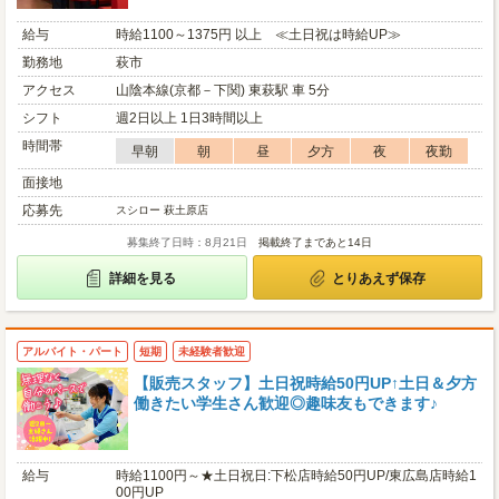
給与
時給1100～1375円 以上 ≪土日祝は時給UP≫
勤務地
萩市
アクセス
山陰本線(京都－下関) 東萩駅 車 5分
シフト
週2日以上 1日3時間以上
時間帯
早朝
朝
昼
夕方
夜
夜勤
面接地
応募先
スシロー 萩土原店
募集終了日時：8月21日
掲載終了まであと14日
詳細を見る
とりあえず保存
アルバイト・パート
短期
未経験者歓迎
【販売スタッフ】土日祝時給50円UP↑土日＆夕方
働きたい学生さん歓迎◎趣味友もできます♪
給与
時給1100円～★土日祝日:下松店時給50円UP/東広島店時給1
00円UP