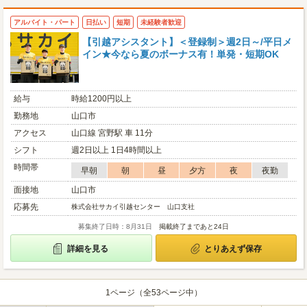
アルバイト・パート
日払い
短期
未経験者歓迎
【引越アシスタント】＜登録制＞週2日～/平日メ
イン★今なら夏のボーナス有！単発・短期OK
給与
時給1200円以上
勤務地
山口市
アクセス
山口線 宮野駅 車 11分
シフト
週2日以上 1日4時間以上
時間帯
早朝
朝
昼
夕方
夜
夜勤
面接地
山口市
応募先
株式会社サカイ引越センター 山口支社
募集終了日時：8月31日
掲載終了まであと24日
詳細を見る
とりあえず保存
1ページ（全53ページ中）