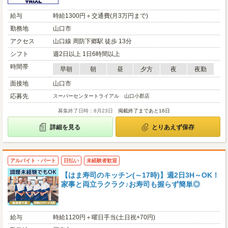
給与
時給1300円＋交通費(月3万円まで)
勤務地
山口市
アクセス
山口線 周防下郷駅 徒歩 13分
シフト
週2日以上 1日6時間以上
時間帯
早朝
朝
昼
夕方
夜
夜勤
面接地
山口市
応募先
スーパーセンタートライアル 山口小郡店
募集終了日時：8月23日
掲載終了まであと16日
詳細を見る
とりあえず保存
アルバイト・パート
日払い
未経験者歓迎
【はま寿司のキッチン(～17時)】週2日3H～OK！
家事と両立ラクラク♪お寿司も握らず簡単◎
給与
時給1120円＋曜日手当(土日祝+70円)