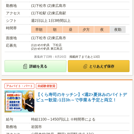
勤務地
(1)下松市 (2)東広島市
アクセス
(1)下松駅 (2)東広島駅
シフト
週2日以上 1日3時間以上
時間帯
早朝
朝
昼
夕方
夜
夜勤
面接地
(1)下松市 (2)東広島市
応募先
(1)
かめや釣具 下松店
(2)
かめや釣具 東広島店
募集終了日時：8月20日
掲載終了まであと13日
詳細を見る
とりあえず保存
アルバイト・パート
未経験者歓迎
【くら寿司のキッチン】<週2>夏休みのバイトデ
ビュー歓迎♪1日3h～で学業＆予定と両立！
給与
時給1100～1450円以上 ※時間帯による
勤務地
岩国市