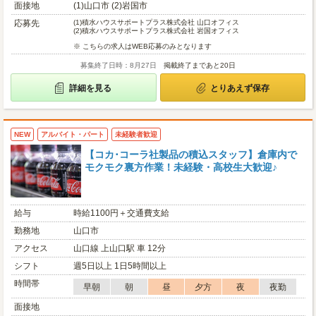
面接地
(1)山口市 (2)岩国市
応募先
(1)
積水ハウスサポートプラス株式会社 山口オフィス
(2)
積水ハウスサポートプラス株式会社 岩国オフィス
※ こちらの求人はWEB応募のみとなります
募集終了日時：8月27日
掲載終了まであと20日
詳細を見る
とりあえず保存
NEW
アルバイト・パート
未経験者歓迎
【コカ･コーラ社製品の積込スタッフ】倉庫内で
モクモク裏方作業！未経験・高校生大歓迎♪
給与
時給1100円＋交通費支給
勤務地
山口市
アクセス
山口線 上山口駅 車 12分
シフト
週5日以上 1日5時間以上
時間帯
早朝
朝
昼
夕方
夜
夜勤
面接地