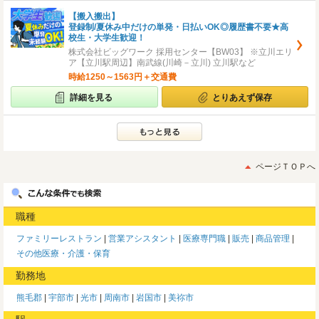
【搬入搬出】
登録制/夏休み中だけの単発・日払いOK◎履歴書不要★高
校生・大学生歓迎！
株式会社ビッグワーク 採用センター【BW03】 ※立川エリ
ア【立川駅周辺】南武線(川崎－立川) 立川駅など
時給1250～1563円＋交通費
詳細を見る
とりあえず保存
ページＴＯＰへ
職種
ファミリーレストラン
営業アシスタント
医療専門職
販売
商品管理
その他医療・介護・保育
勤務地
熊毛郡
宇部市
光市
周南市
岩国市
美祢市