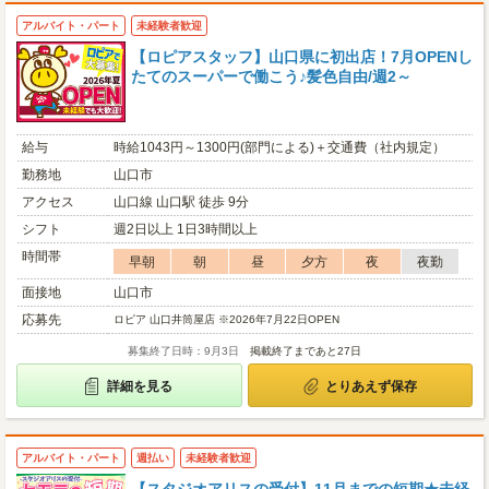
アルバイト・パート
未経験者歓迎
【ロピアスタッフ】山口県に初出店！7月OPENし
たてのスーパーで働こう♪髪色自由/週2～
給与
時給1043円～1300円(部門による)＋交通費（社内規定）
勤務地
山口市
アクセス
山口線 山口駅 徒歩 9分
シフト
週2日以上 1日3時間以上
時間帯
早朝
朝
昼
夕方
夜
夜勤
面接地
山口市
応募先
ロピア 山口井筒屋店 ※2026年7月22日OPEN
募集終了日時：9月3日
掲載終了まであと27日
詳細を見る
とりあえず保存
アルバイト・パート
週払い
未経験者歓迎