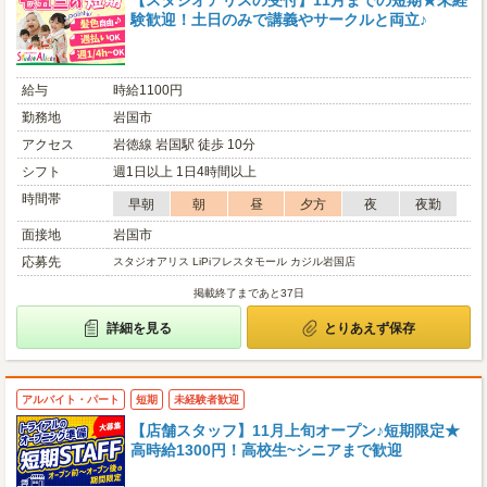
【スタジオアリスの受付】11月までの短期★未経
験歓迎！土日のみで講義やサークルと両立♪
給与
時給1100円
勤務地
岩国市
アクセス
岩徳線 岩国駅 徒歩 10分
シフト
週1日以上 1日4時間以上
時間帯
早朝
朝
昼
夕方
夜
夜勤
面接地
岩国市
応募先
スタジオアリス LiPiフレスタモール カジル岩国店
掲載終了まであと37日
詳細を見る
とりあえず保存
アルバイト・パート
短期
未経験者歓迎
【店舗スタッフ】11月上旬オープン♪短期限定★
高時給1300円！高校生~シニアまで歓迎