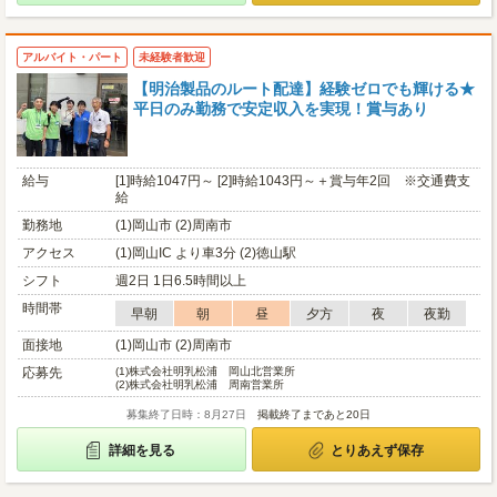
アルバイト・パート
未経験者歓迎
【明治製品のルート配達】経験ゼロでも輝ける★
平日のみ勤務で安定収入を実現！賞与あり
給与
[1]時給1047円～ [2]時給1043円～＋賞与年2回 ※交通費支
給
勤務地
(1)岡山市 (2)周南市
アクセス
(1)岡山IC より車3分 (2)徳山駅
シフト
週2日 1日6.5時間以上
時間帯
早朝
朝
昼
夕方
夜
夜勤
面接地
(1)岡山市 (2)周南市
応募先
(1)
株式会社明乳松浦 岡山北営業所
(2)
株式会社明乳松浦 周南営業所
募集終了日時：8月27日
掲載終了まであと20日
詳細を見る
とりあえず保存