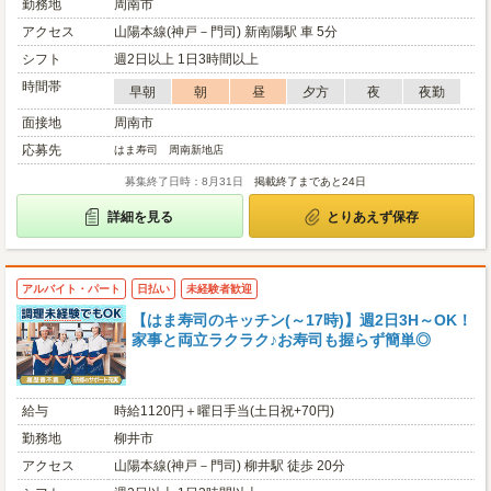
勤務地
周南市
アクセス
山陽本線(神戸－門司) 新南陽駅 車 5分
シフト
週2日以上 1日3時間以上
時間帯
早朝
朝
昼
夕方
夜
夜勤
面接地
周南市
応募先
はま寿司 周南新地店
募集終了日時：8月31日
掲載終了まであと24日
詳細を見る
とりあえず保存
アルバイト・パート
日払い
未経験者歓迎
【はま寿司のキッチン(～17時)】週2日3H～OK！
家事と両立ラクラク♪お寿司も握らず簡単◎
給与
時給1120円＋曜日手当(土日祝+70円)
勤務地
柳井市
アクセス
山陽本線(神戸－門司) 柳井駅 徒歩 20分