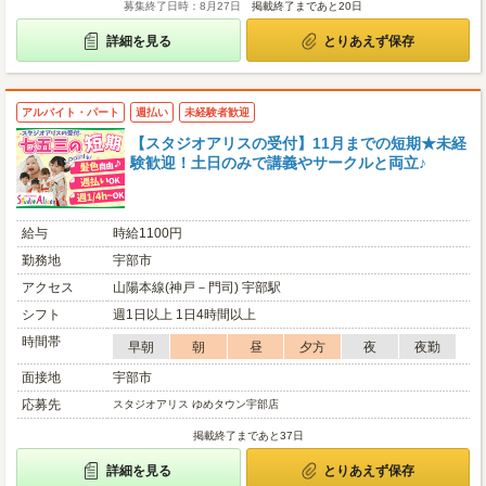
募集終了日時：8月27日
掲載終了まであと20日
詳細を見る
とりあえず保存
アルバイト・パート
週払い
未経験者歓迎
【スタジオアリスの受付】11月までの短期★未経
験歓迎！土日のみで講義やサークルと両立♪
給与
時給1100円
勤務地
宇部市
アクセス
山陽本線(神戸－門司) 宇部駅
シフト
週1日以上 1日4時間以上
時間帯
早朝
朝
昼
夕方
夜
夜勤
面接地
宇部市
応募先
スタジオアリス ゆめタウン宇部店
掲載終了まであと37日
詳細を見る
とりあえず保存