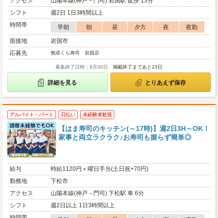
アクセス
山陽本線(神戸－門司) 岩国駅 徒歩 13分
シフト
週2日 1日3時間以上
時間帯
早朝
朝
昼
夕方
夜
夜勤
面接地
岩国市
応募先
無添くら寿司 岩国店
募集終了日時：8月30日
掲載終了まであと23日
詳細を見る
とりあえず保存
アルバイト・パート
日払い
未経験者歓迎
【はま寿司のキッチン(～17時)】週2日3H～OK！
家事と両立ラクラク♪お寿司も握らず簡単◎
給与
時給1120円＋曜日手当(土日祝+70円)
勤務地
下松市
アクセス
山陽本線(神戸－門司) 下松駅 車 6分
シフト
週2日以上 1日3時間以上
時間帯