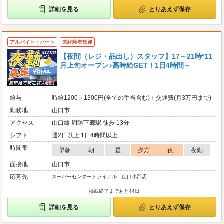
詳細を見る
とりあえず保存
アルバイト・パート
未経験者歓迎
【夜間（レジ・品出し）スタッフ】17～21時*11
月上旬オープン♪高時給GET！1日4時間～
給与
時給1200～1300円(全ての手当含む)＋交通費(月3万円まで)
勤務地
山口市
アクセス
山口線 周防下郷駅 徒歩 13分
シフト
週2日以上 1日4時間以上
時間帯
早朝
朝
昼
夕方
夜
夜勤
面接地
山口市
応募先
スーパーセンタートライアル 山口小郡店
掲載終了まであと44日
詳細を見る
とりあえず保存