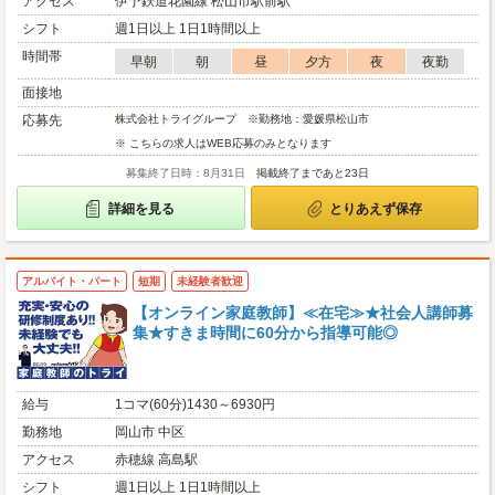
アクセス
伊予鉄道花園線 松山市駅前駅
シフト
週1日以上 1日1時間以上
時間帯
早朝
朝
昼
夕方
夜
夜勤
面接地
応募先
株式会社トライグループ ※勤務地：愛媛県松山市
※ こちらの求人はWEB応募のみとなります
募集終了日時：8月31日
掲載終了まであと23日
詳細を見る
とりあえず保存
アルバイト・パート
短期
未経験者歓迎
【オンライン家庭教師】≪在宅≫★社会人講師募
集★すきま時間に60分から指導可能◎
給与
1コマ(60分)1430～6930円
勤務地
岡山市 中区
アクセス
赤穂線 高島駅
シフト
週1日以上 1日1時間以上