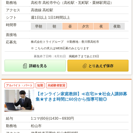
勤務地
高松市 高松市中心（高松駅・瓦町駅・栗林駅周辺）
アクセス
高徳線 高松駅
シフト
週1日以上 1日1時間以上
時間帯
早朝
朝
昼
夕方
夜
夜勤
面接地
応募先
株式会社トライグループ ※勤務地：香川県高松市
※ こちらの求人はWEB応募のみとなります
募集終了日時：8月31日
掲載終了まであと23日
詳細を見る
とりあえず保存
アルバイト・パート
短期
未経験者歓迎
【オンライン家庭教師】≪在宅≫★社会人講師募
集★すきま時間に60分から指導可能◎
給与
1コマ(60分)1430～6930円
勤務地
松山市