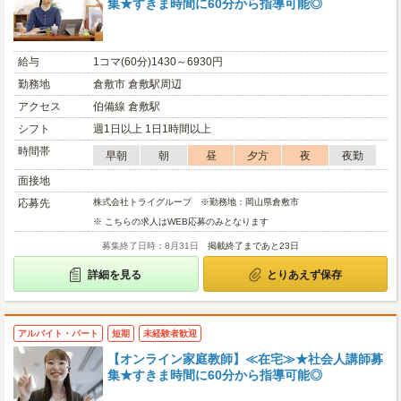
集★すきま時間に60分から指導可能◎
給与
1コマ(60分)1430～6930円
勤務地
倉敷市 倉敷駅周辺
アクセス
伯備線 倉敷駅
シフト
週1日以上 1日1時間以上
時間帯
早朝
朝
昼
夕方
夜
夜勤
面接地
応募先
株式会社トライグループ ※勤務地：岡山県倉敷市
※ こちらの求人はWEB応募のみとなります
募集終了日時：8月31日
掲載終了まであと23日
詳細を見る
とりあえず保存
アルバイト・パート
短期
未経験者歓迎
【オンライン家庭教師】≪在宅≫★社会人講師募
集★すきま時間に60分から指導可能◎