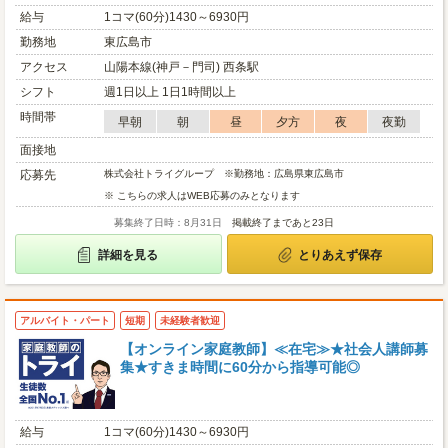
給与
1コマ(60分)1430～6930円
勤務地
東広島市
アクセス
山陽本線(神戸－門司) 西条駅
シフト
週1日以上 1日1時間以上
時間帯
早朝
朝
昼
夕方
夜
夜勤
面接地
応募先
株式会社トライグループ ※勤務地：広島県東広島市
※ こちらの求人はWEB応募のみとなります
募集終了日時：8月31日
掲載終了まであと23日
詳細を見る
とりあえず保存
アルバイト・パート
短期
未経験者歓迎
【オンライン家庭教師】≪在宅≫★社会人講師募
集★すきま時間に60分から指導可能◎
給与
1コマ(60分)1430～6930円