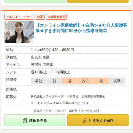
アルバイト・パート
短期
未経験者歓迎
【オンライン家庭教師】≪在宅≫★社会人講師募
集★すきま時間に60分から指導可能◎
給与
1コマ(60分)1430～6930円
勤務地
広島市 東区
アクセス
可部線 広島駅
シフト
週1日以上 1日1時間以上
時間帯
早朝
朝
昼
夕方
夜
夜勤
面接地
応募先
株式会社トライグループ ※勤務地：広島県広島市東区
※ こちらの求人はWEB応募のみとなります
募集終了日時：8月31日
掲載終了まであと23日
詳細を見る
とりあえず保存