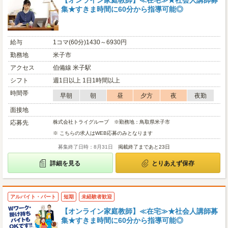
【オンライン家庭教師】≪在宅≫★社会人講師募
集★すきま時間に60分から指導可能◎
給与
1コマ(60分)1430～6930円
勤務地
米子市
アクセス
伯備線 米子駅
シフト
週1日以上 1日1時間以上
時間帯
早朝
朝
昼
夕方
夜
夜勤
面接地
応募先
株式会社トライグループ ※勤務地：鳥取県米子市
※ こちらの求人はWEB応募のみとなります
募集終了日時：8月31日
掲載終了まであと23日
詳細を見る
とりあえず保存
アルバイト・パート
短期
未経験者歓迎
【オンライン家庭教師】≪在宅≫★社会人講師募
集★すきま時間に60分から指導可能◎