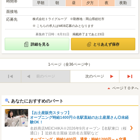
時間帯
早朝
朝
昼
夕方
夜
夜勤
面接地
応募先
株式会社トライグループ ※勤務地：岡山県総社市
※ こちらの求人はWEB応募のみとなります
募集終了日時：8月31日
掲載終了まであと23日
詳細を見る
とりあえず保存
1ページ（全36ページ中）
前のページ
次のページ
最
最
初
後
ページＴＯＰへ
へ
へ
あなたにおすすめのパート
【お土産販売スタッフ】
オープニング時給1400円☆名駅直結のお土産屋さん◎未経
験OK！
名鉄商店MEICHIKA※2026年9月オープン【名駅東口（桜
通口）】近鉄名古屋線 近鉄名古屋駅など
オープニング：時給1400円 通常：時給1200円～＋交通