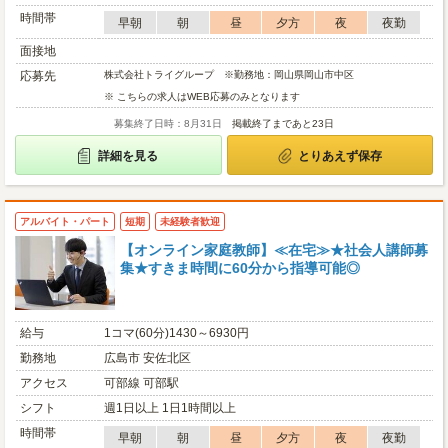
時間帯
早朝
朝
昼
夕方
夜
夜勤
面接地
応募先
株式会社トライグループ ※勤務地：岡山県岡山市中区
※ こちらの求人はWEB応募のみとなります
募集終了日時：8月31日
掲載終了まであと23日
詳細を見る
とりあえず保存
アルバイト・パート
短期
未経験者歓迎
【オンライン家庭教師】≪在宅≫★社会人講師募
集★すきま時間に60分から指導可能◎
給与
1コマ(60分)1430～6930円
勤務地
広島市 安佐北区
アクセス
可部線 可部駅
シフト
週1日以上 1日1時間以上
時間帯
早朝
朝
昼
夕方
夜
夜勤