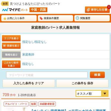
見つけようあなたにぴったりのパート
0
中国・四国
お気に入り条件
検索条件履歴
閲覧履歴
家庭教師のパート求人募集情報
指定なし/指定なし
家庭教師
指定なし
入力した条件を クリア
この条件を 保存
709
件中
1-20件目表示
アルバイト・パート
短期
未経験者歓迎