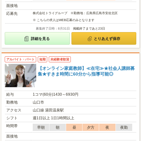
面接地
応募先
株式会社トライグループ ※勤務地：広島県広島市安佐北区
※ こちらの求人はWEB応募のみとなります
募集終了日時：8月31日
掲載終了まであと23日
詳細を見る
とりあえず保存
アルバイト・パート
短期
未経験者歓迎
【オンライン家庭教師】≪在宅≫★社会人講師募
集★すきま時間に60分から指導可能◎
給与
1コマ(60分)1430～6930円
勤務地
山口市
アクセス
山口線 湯田温泉駅
シフト
週1日以上 1日1時間以上
時間帯
早朝
朝
昼
夕方
夜
夜勤
面接地