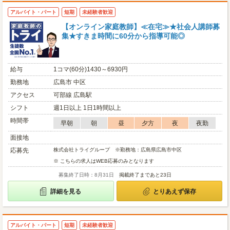
アルバイト・パート
短期
未経験者歓迎
【オンライン家庭教師】≪在宅≫★社会人講師募
集★すきま時間に60分から指導可能◎
給与
1コマ(60分)1430～6930円
勤務地
広島市 中区
アクセス
可部線 広島駅
シフト
週1日以上 1日1時間以上
時間帯
早朝
朝
昼
夕方
夜
夜勤
面接地
応募先
株式会社トライグループ ※勤務地：広島県広島市中区
※ こちらの求人はWEB応募のみとなります
募集終了日時：8月31日
掲載終了まであと23日
詳細を見る
とりあえず保存
アルバイト・パート
短期
未経験者歓迎