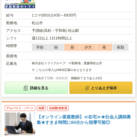
給与
1コマ(60分)1430～6930円
勤務地
松山市
アクセス
予讃線(高松－宇和島) 松山駅
シフト
週1日以上 1日1時間以上
時間帯
早朝
朝
昼
夕方
夜
夜勤
面接地
応募先
株式会社トライグループ ※勤務地：愛媛県松山市
※ こちらの求人はWEB応募のみとなります
募集終了日時：8月31日
掲載終了まであと23日
詳細を見る
とりあえず保存
アルバイト・パート
短期
未経験者歓迎
【オンライン家庭教師】≪在宅≫★社会人講師募
集★すきま時間に60分から指導可能◎