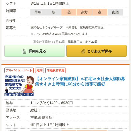
シフト
週1日以上 1日1時間以上
時間帯
早朝
朝
昼
夕方
夜
夜勤
面接地
応募先
株式会社トライグループ ※勤務地：広島県広島市西区
※ こちらの求人はWEB応募のみとなります
募集終了日時：8月31日
掲載終了まであと23日
詳細を見る
とりあえず保存
アルバイト・パート
短期
未経験者歓迎
【オンライン家庭教師】≪在宅≫★社会人講師募
集★すきま時間に60分から指導可能◎
給与
1コマ(60分)1430～6930円
勤務地
総社市
アクセス
吉備線 総社駅
シフト
週1日以上 1日1時間以上