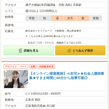
アクセス
瀬戸大橋線(本四備讃線・児島-高松) 児島駅
シフト
週1日以上 1日1時間以上
時間帯
早朝
朝
昼
夕方
夜
夜勤
面接地
応募先
株式会社トライグループ ※勤務地：岡山県倉敷市
※ こちらの求人はWEB応募のみとなります
募集終了日時：8月31日
掲載終了まであと23日
詳細を見る
とりあえず保存
アルバイト・パート
短期
未経験者歓迎
【オンライン家庭教師】≪在宅≫★社会人講師募
集★すきま時間に60分から指導可能◎
給与
1コマ(60分)1430～6930円
勤務地
広島市 西区
アクセス
広島電鉄宮島線 井口駅