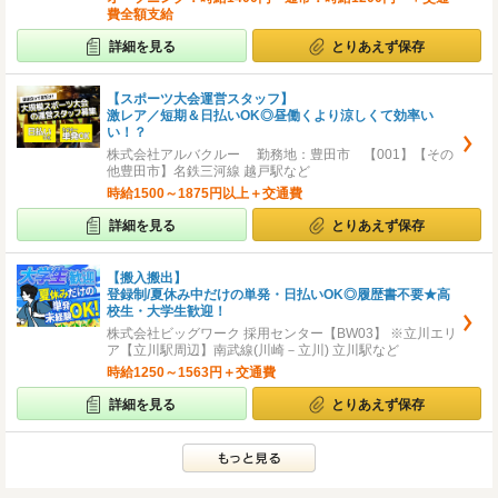
費全額支給
詳細を見る
とりあえず保存
【スポーツ大会運営スタッフ】
激レア／短期＆日払いOK◎昼働くより涼しくて効率い
い！？
株式会社アルバクルー 勤務地：豊田市 【001】【その
他豊田市】名鉄三河線 越戸駅など
時給1500～1875円以上＋交通費
詳細を見る
とりあえず保存
【搬入搬出】
登録制/夏休み中だけの単発・日払いOK◎履歴書不要★高
校生・大学生歓迎！
株式会社ビッグワーク 採用センター【BW03】 ※立川エリ
ア【立川駅周辺】南武線(川崎－立川) 立川駅など
時給1250～1563円＋交通費
詳細を見る
とりあえず保存