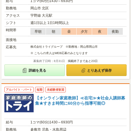
給与
1コマ(60分)1430～6930円
勤務地
岡山市 北区
アクセス
宇野線 大元駅
シフト
週1日以上 1日1時間以上
時間帯
早朝
朝
昼
夕方
夜
夜勤
面接地
応募先
株式会社トライグループ ※勤務地：岡山県岡山市
※ こちらの求人はWEB応募のみとなります
募集終了日時：8月31日
掲載終了まであと23日
詳細を見る
とりあえず保存
アルバイト・パート
短期
未経験者歓迎
【オンライン家庭教師】≪在宅≫★社会人講師募
集★すきま時間に60分から指導可能◎
給与
1コマ(60分)1430～6930円
勤務地
倉敷市 児島・水島周辺