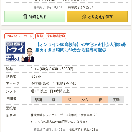
募集終了日時：8月31日
掲載終了まであと23日
詳細を見る
とりあえず保存
アルバイト・パート
短期
未経験者歓迎
【オンライン家庭教師】≪在宅≫★社会人講師募
集★すきま時間に60分から指導可能◎
給与
1コマ(60分)1430～6930円
勤務地
今治市
アクセス
予讃線(高松－宇和島) 今治駅
シフト
週1日以上 1日1時間以上
時間帯
早朝
朝
昼
夕方
夜
夜勤
面接地
応募先
株式会社トライグループ ※勤務地：愛媛県今治市
※ こちらの求人はWEB応募のみとなります
募集終了日時：8月31日
掲載終了まであと23日