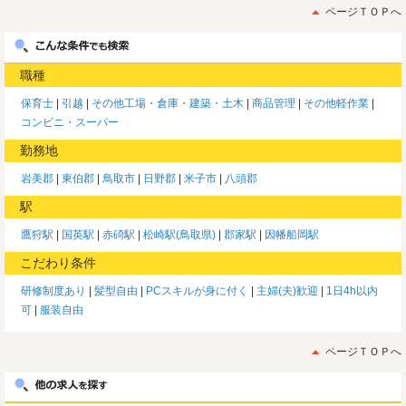
ページＴＯＰへ
職種
保育士
引越
その他工場・倉庫・建築・土木
商品管理
その他軽作業
コンビニ・スーパー
勤務地
岩美郡
東伯郡
鳥取市
日野郡
米子市
八頭郡
駅
鷹狩駅
国英駅
赤碕駅
松崎駅(鳥取県)
郡家駅
因幡船岡駅
こだわり条件
研修制度あり
髪型自由
PCスキルが身に付く
主婦(夫)歓迎
1日4h以内
可
服装自由
ページＴＯＰへ