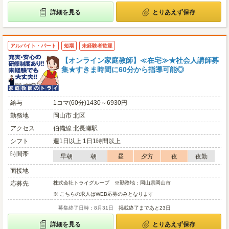
詳細を見る
とりあえず保存
アルバイト・パート
短期
未経験者歓迎
【オンライン家庭教師】≪在宅≫★社会人講師募
集★すきま時間に60分から指導可能◎
給与
1コマ(60分)1430～6930円
勤務地
岡山市 北区
アクセス
伯備線 北長瀬駅
シフト
週1日以上 1日1時間以上
時間帯
早朝
朝
昼
夕方
夜
夜勤
面接地
応募先
株式会社トライグループ ※勤務地：岡山県岡山市
※ こちらの求人はWEB応募のみとなります
募集終了日時：8月31日
掲載終了まであと23日
詳細を見る
とりあえず保存