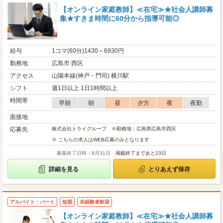
【オンライン家庭教師】≪在宅≫★社会人講師募
集★すきま時間に60分から指導可能◎
給与
1コマ(60分)1430～6930円
勤務地
広島市 西区
アクセス
山陽本線(神戸－門司) 横川駅
シフト
週1日以上 1日1時間以上
時間帯
早朝
朝
昼
夕方
夜
夜勤
面接地
応募先
株式会社トライグループ ※勤務地：広島県広島市西区
※ こちらの求人はWEB応募のみとなります
募集終了日時：8月31日
掲載終了まであと23日
詳細を見る
とりあえず保存
アルバイト・パート
短期
未経験者歓迎
【オンライン家庭教師】≪在宅≫★社会人講師募