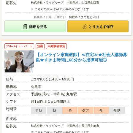
応募先
株式会社トライグループ ※勤務地：山口県山口市
※ こちらの求人はWEB応募のみとなります
募集終了日時：8月31日
掲載終了まであと23日
詳細を見る
とりあえず保存
アルバイト・パート
短期
未経験者歓迎
【オンライン家庭教師】≪在宅≫★社会人講師募
集★すきま時間に60分から指導可能◎
給与
1コマ(60分)1430～6930円
勤務地
丸亀市
アクセス
予讃線(高松－宇和島) 丸亀駅
シフト
週1日以上 1日1時間以上
時間帯
早朝
朝
昼
夕方
夜
夜勤
面接地
応募先
株式会社トライグループ ※勤務地：香川県丸亀市
※ こちらの求人はWEB応募のみとなります