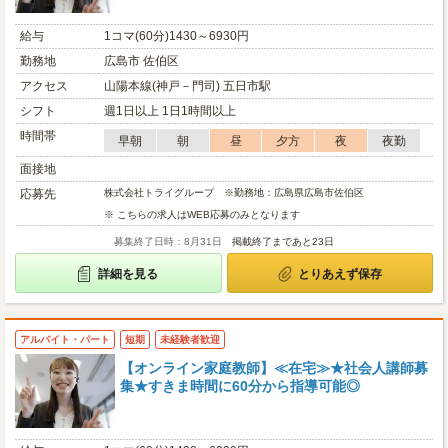
給与
1コマ(60分)1430～6930円
勤務地
広島市 佐伯区
アクセス
山陽本線(神戸－門司) 五日市駅
シフト
週1日以上 1日1時間以上
時間帯
早朝
朝
昼
夕方
夜
夜勤
面接地
応募先
株式会社トライグループ ※勤務地：広島県広島市佐伯区
※ こちらの求人はWEB応募のみとなります
募集終了日時：8月31日
掲載終了まであと23日
詳細を見る
とりあえず保存
アルバイト・パート
短期
未経験者歓迎
【オンライン家庭教師】≪在宅≫★社会人講師募
集★すきま時間に60分から指導可能◎