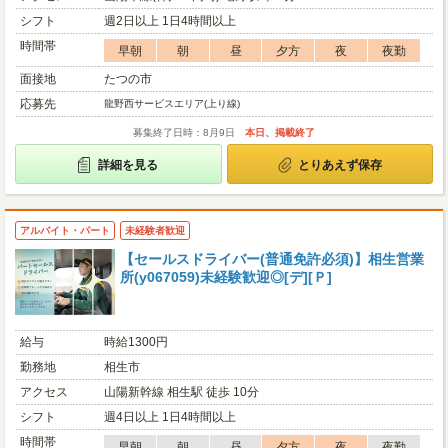
シフト
週2日以上 1日4時間以上
時間帯
早朝
朝
昼
夕方
夜
夜勤
面接地
たつの市
応募先
龍野西サービスエリア(上り線)
募集終了日時：8月9日
本日、掲載終了
詳細を見る
とりあえず保存
アルバイト・パート
未経験者歓迎
【セールスドライバー(普通免許必須)】相生営業
所(y067059)未経験歓迎◎[デ][Ｐ]
給与
時給1300円
勤務地
相生市
アクセス
山陽新幹線 相生駅 徒歩 10分
シフト
週4日以上 1日4時間以上
時間帯
早朝
朝
昼
夕方
夜
夜勤