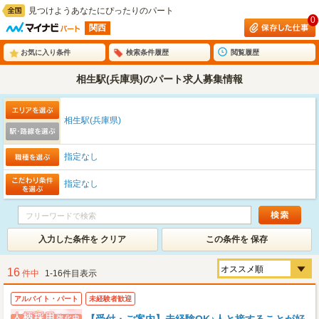
見つけようあなたにぴったりのパート
0
関西
お気に入り条件
検索条件履歴
閲覧履歴
相生駅(兵庫県)のパート求人募集情報
相生駅(兵庫県)
指定なし
指定なし
入力した条件を クリア
この条件を 保存
16
件中
1-16件目表示
アルバイト・パート
未経験者歓迎