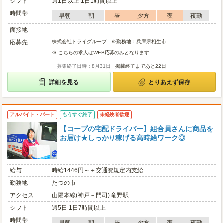
シフト
週1日以上 1日1時間以上
時間帯
早朝
朝
昼
夕方
夜
夜勤
面接地
応募先
株式会社トライグループ ※勤務地：兵庫県相生市
※ こちらの求人はWEB応募のみとなります
募集終了日時：8月31日
掲載終了まであと22日
詳細を見る
とりあえず保存
アルバイト・パート
もうすぐ終了
未経験者歓迎
【コープの宅配ドライバー】組合員さんに商品を
お届け★しっかり稼げる高時給ワーク◎
給与
時給1446円～＋交通費規定内支給
勤務地
たつの市
アクセス
山陽本線(神戸－門司) 竜野駅
シフト
週5日 1日7時間以上
時間帯
早朝
朝
昼
夕方
夜
夜勤