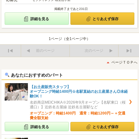
応募先
掲載終了まであと231日
詳細を見る
とりあえず保存
1ページ（全1ページ中）
前のページ
次のページ
最
最
初
後
ページＴＯＰへ
へ
へ
あなたにおすすめのパート
【お土産販売スタッフ】
オープニング時給1400円☆名駅直結のお土産屋さん◎未経
験OK！
名鉄商店MEICHIKA※2026年9月オープン【名駅東口（桜
通口）】近鉄名古屋線 近鉄名古屋駅など
オープニング：時給1400円 通常：時給1200円～＋交通
費全額支給
詳細を見る
とりあえず保存