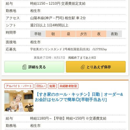
給与
時給1150～1210円 交通費規定支給
勤務地
相生市
アクセス
山陽本線(神戸－門司) 相生駅 車 2分
シフト
週2日以上 1日4時間以上
時間帯
早朝
朝
昼
夕方
夜
夜勤
面接地
相生市
応募先
宇佐美ガソリンスタンド 2号相生国道店(出光) /127552sy
募集終了日時：8月17日
掲載終了まであと8日
詳細を見る
とりあえず保存
アルバイト・パート
日払い
短期
未経験者歓迎
【すき家のホール・キッチン】日勤｜オーダー&
お会計はセルフで簡単◎[早朝手当あり]
給与
時給1180円～【早朝】時給+150円 ※交通費支給
勤務地
相生市