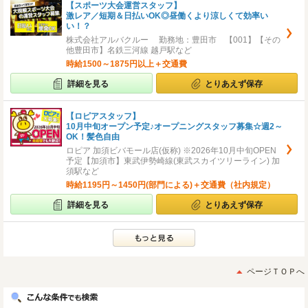
【スポーツ大会運営スタッフ】
激レア／短期＆日払いOK◎昼働くより涼しくて効率い
い！？
株式会社アルバクルー 勤務地：豊田市 【001】【その
他豊田市】名鉄三河線 越戸駅など
時給1500～1875円以上＋交通費
詳細を見る
とりあえず保存
【ロピアスタッフ】
10月中旬オープン予定♪オープニングスタッフ募集☆週2～
OK！髪色自由
ロピア 加須ビバモール店(仮称) ※2026年10月中旬OPEN
予定【加須市】東武伊勢崎線(東武スカイツリーライン) 加
須駅など
時給1195円～1450円(部門による)＋交通費（社内規定）
詳細を見る
とりあえず保存
ページＴＯＰへ