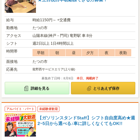
給与
時給1150円～ +交通費
勤務地
たつの市
アクセス
山陽本線(神戸－門司) 竜野駅 車 8分
シフト
週2日以上 1日4時間以上
時間帯
早朝
朝
昼
夕方
夜
夜勤
面接地
たつの市
応募先
龍野西サービスエリア(上り線)
募集終了日時：8月9日
本日、掲載終了
詳細を見る
とりあえず保存
アルバイト・パート
未経験者歓迎
【ガソリンスタンドStaff】シフト自由度高め★週
2~5日から選べる♪車に詳しくなくてもOK!!