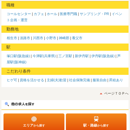
職種
コールセンター
カフェ
ホール
医療専門職
サンプリング・PR
イベン
ト企画・運営
勤務地
相生市
淡路市
川西市
小野市
神崎郡
養父市
駅
塚口駅(阪急線)
今津駅(兵庫県)
三ノ宮駅
新伊丹駅
伊丹駅(阪急線)
芦
屋駅(阪神線)
こだわり条件
ヒゲ可
資格を活かせる
主婦(夫)歓迎
社会保険完備
服装自由
昇給あり
ページＴＯＰへ
エリア
駅・路線
から探す
から探す