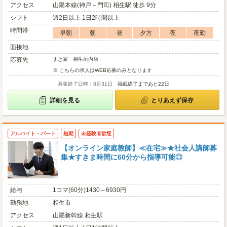
アクセス
山陽本線(神戸－門司) 相生駅 徒歩 9分
シフト
週2日以上 1日2時間以上
時間帯
早朝
朝
昼
夕方
夜
夜勤
面接地
応募先
すき家 相生垣内店
※ こちらの求人はWEB応募のみとなります
募集終了日時：8月31日
掲載終了まであと22日
詳細を見る
とりあえず保存
アルバイト・パート
短期
未経験者歓迎
【オンライン家庭教師】≪在宅≫★社会人講師募
集★すきま時間に60分から指導可能◎
給与
1コマ(60分)1430～6930円
勤務地
相生市
アクセス
山陽新幹線 相生駅