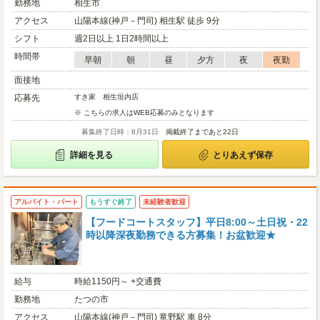
勤務地
相生市
アクセス
山陽本線(神戸－門司) 相生駅 徒歩 9分
シフト
週2日以上 1日2時間以上
時間帯
早朝
朝
昼
夕方
夜
夜勤
面接地
応募先
すき家 相生垣内店
※ こちらの求人はWEB応募のみとなります
募集終了日時：8月31日
掲載終了まであと22日
詳細を見る
とりあえず保存
アルバイト・パート
もうすぐ終了
未経験者歓迎
【フードコートスタッフ】平日8:00～土日祝・22
時以降深夜勤務できる方募集！お盆歓迎★
給与
時給1150円～ +交通費
勤務地
たつの市
アクセス
山陽本線(神戸－門司) 竜野駅 車 8分