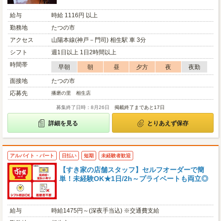
給与
時給 1116円 以上
勤務地
たつの市
アクセス
山陽本線(神戸－門司) 相生駅 車 3分
シフト
週1日以上 1日2時間以上
時間帯
早朝
朝
昼
夕方
夜
夜勤
面接地
たつの市
応募先
播磨の里 相生店
募集終了日時：8月26日
掲載終了まであと17日
詳細を見る
とりあえず保存
アルバイト・パート
日払い
短期
未経験者歓迎
【すき家の店舗スタッフ】セルフオーダーで簡
単！未経験OK★1日/2h～プライベートも両立◎
給与
時給1475円～(深夜手当込) ※交通費支給