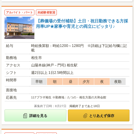
アルバイト・パート
未経験者歓迎
【葬儀場の受付補助】土日・祝日勤務できる方採
用率UP★家事や育児との両立にピッタリ♪
給与
時給換算額：時給1200～1280円 ※詳細は下記給与欄に記
載
勤務地
相生市
アクセス
山陽本線(神戸－門司) 相生駅
シフト
週2日以上 1日2.5時間以上
時間帯
早朝
朝
昼
夕方
夜
夜勤
面接地
応募先
117プラザ相生 ※勤務地：たつの・相生方面の大和会館
募集終了日時：8月27日
掲載終了まであと18日
詳細を見る
とりあえず保存