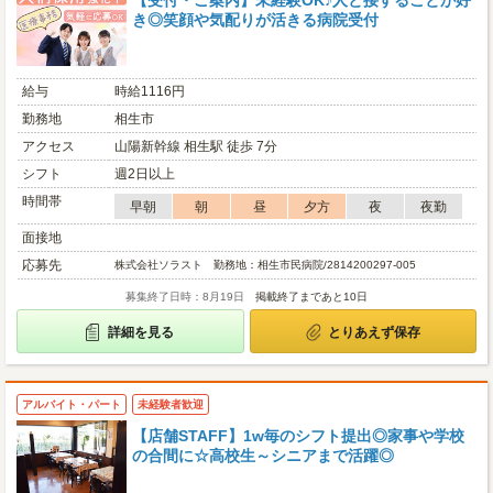
【受付・ご案内】未経験OK♪人と接することが好
き◎笑顔や気配りが活きる病院受付
給与
時給1116円
勤務地
相生市
アクセス
山陽新幹線 相生駅 徒歩 7分
シフト
週2日以上
時間帯
早朝
朝
昼
夕方
夜
夜勤
面接地
応募先
株式会社ソラスト 勤務地：相生市民病院/2814200297-005
募集終了日時：8月19日
掲載終了まであと10日
詳細を見る
とりあえず保存
アルバイト・パート
未経験者歓迎
【店舗STAFF】1w毎のシフト提出◎家事や学校
の合間に☆高校生～シニアまで活躍◎