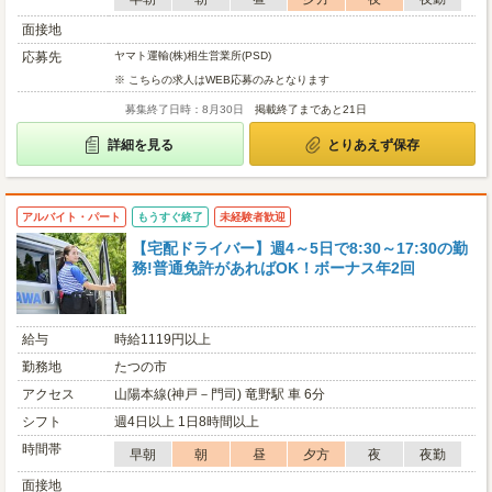
面接地
応募先
ヤマト運輸(株)相生営業所(PSD)
※ こちらの求人はWEB応募のみとなります
募集終了日時：8月30日
掲載終了まであと21日
詳細を見る
とりあえず保存
アルバイト・パート
もうすぐ終了
未経験者歓迎
【宅配ドライバー】週4～5日で8:30～17:30の勤
務!普通免許があればOK！ボーナス年2回
給与
時給1119円以上
勤務地
たつの市
アクセス
山陽本線(神戸－門司) 竜野駅 車 6分
シフト
週4日以上 1日8時間以上
時間帯
早朝
朝
昼
夕方
夜
夜勤
面接地