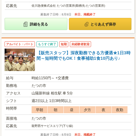
応募先
佐川急便株式会社 たつの営業所(勤務先:たつの営業所)
募集終了日時：8月9日
本日、掲載終了
詳細を見る
とりあえず保存
アルバイト・パート
もうすぐ終了
短期
未経験者歓迎
【販売スタッフ】深夜勤務できる方優遇★1日3時
間～短時間でもOK！食事補助1食10円あり♪
給与
時給1150円～ +交通費
勤務地
たつの市
アクセス
山陽新幹線 相生駅 車 5分
シフト
週2日以上 1日3時間以上
時間帯
早朝
朝
昼
夕方
夜
夜勤
面接地
たつの市
応募先
龍野西サービスエリア(下り線)
募集終了日時：8月9日
本日、掲載終了