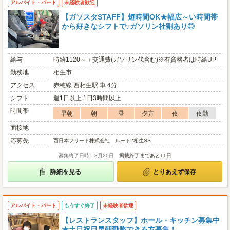
アルバイト・パート
未経験者歓迎
【ガソスタSTAFF】短時間OK★幅広～い時間帯
から好きなシフトで♪ガソリン社割あり◎
給与
時給1120～＋交通費(ガソリン代含む)※有資格者は時給UP
勤務地
相生市
アクセス
赤穂線 西相生駅 車 4分
シフト
週1日以上 1日3時間以上
時間帯
早朝
朝
昼
夕方
夜
夜勤
面接地
応募先
西日本フリート株式会社 ルート2相生SS
募集終了日時：8月20日
掲載終了まであと11日
詳細を見る
とりあえず保存
アルバイト・パート
もうすぐ終了
未経験者歓迎
【レストランスタッフ】ホール・キッチン募集中
★土日祝日早朝勤務できる方募集！