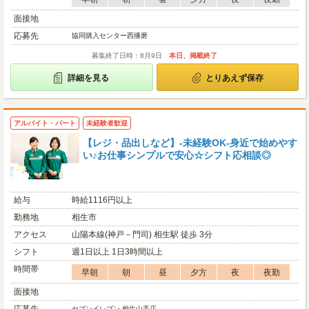
面接地
応募先
協同購入センター西播磨
募集終了日時：8月9日
本日、掲載終了
詳細を見る
とりあえず保存
アルバイト・パート
未経験者歓迎
【レジ・品出しなど】-未経験OK-身近で始めやす
い♪お仕事シンプルで安心☆シフト応相談◎
給与
時給1116円以上
勤務地
相生市
アクセス
山陽本線(神戸－門司) 相生駅 徒歩 3分
シフト
週1日以上 1日3時間以上
時間帯
早朝
朝
昼
夕方
夜
夜勤
面接地
セブンイレブン 相生山手店