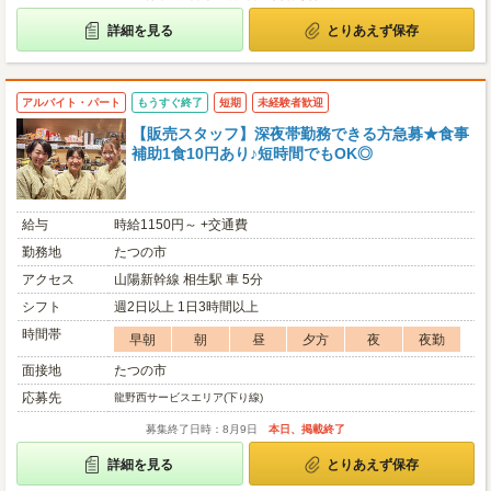
詳細を見る
とりあえず保存
アルバイト・パート
もうすぐ終了
短期
未経験者歓迎
【販売スタッフ】深夜帯勤務できる方急募★食事
補助1食10円あり♪短時間でもOK◎
給与
時給1150円～ +交通費
勤務地
たつの市
アクセス
山陽新幹線 相生駅 車 5分
シフト
週2日以上 1日3時間以上
時間帯
早朝
朝
昼
夕方
夜
夜勤
面接地
たつの市
応募先
龍野西サービスエリア(下り線)
募集終了日時：8月9日
本日、掲載終了
詳細を見る
とりあえず保存