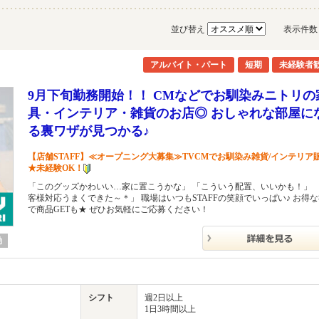
並び替え
表示件
アルバイト・パート
短期
未経験者
9月下旬勤務開始！！ CMなどでお馴染みニトリの
具・インテリア・雑貨のお店◎ おしゃれな部屋に
る裏ワザが見つかる♪
【店舗STAFF】≪オープニング大募集≫TVCMでお馴染み雑貨/インテリア
★未経験OK！
「このグッズかわいい…家に置こうかな」 「こういう配置、いいかも！」 
客様対応うまくできた～＊」 職場はいつもSTAFFの笑顔でいっぱい♪ お得
で商品GETも★ ぜひお気軽にご応募ください！
勤
シフト
週2日以上
1日3時間以上