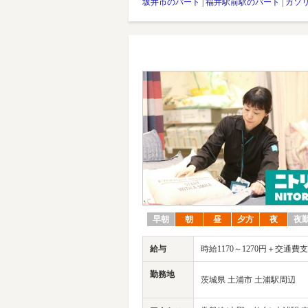
坂井市のパート
|
福井駅前駅のパート
|
ガソ
早朝
朝
昼
夕方
夜
夜
給与
時給1170～1270円＋交通費
勤務地
茨城県 土浦市 土浦駅周辺