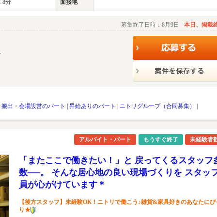
 8分
面接地
募集終了日時：8月9日
本日、掲載
す
・搬出・会場設営のパート
|
昇給ありのパート
|
ニトリグループ（合同募集）
|
アルバイト・パート
もうすぐ終了
未経験者
「またここで働きたい！」と 戻ってくるスタッフ
数──。 そんな居心地の良い現場づくりを スタッ
員が心がけています＊
【後方スタッフ】未経験OK！ニトリで働こう♪雑貨&家具好きのあなたにぴ
り★