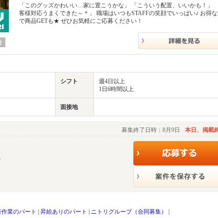
「このグッズかわいい…家に置こうかな」 「こういう配置、いいかも！」 
客様対応うまくできた～＊」 職場はいつもSTAFFの笑顔でいっぱい♪ お得
で商品GETも★ ぜひお気軽にご応募ください！
勤
シフト
週4日以上
1日6時間以上
面接地
募集終了日時：8月9日
本日、掲載
す
軽作業のパート
|
昇給ありのパート
|
ニトリグループ（合同募集）
|