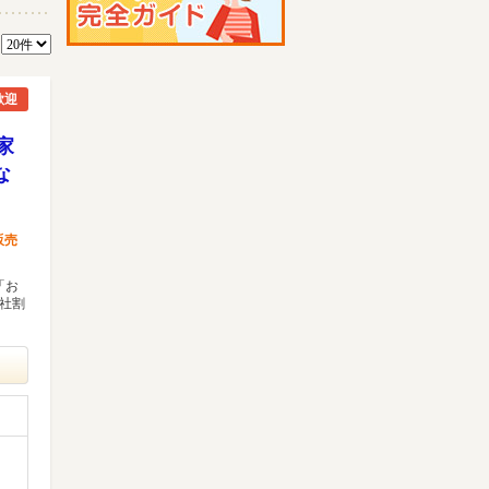
数
歓迎
家
な
販売
「お
な社割