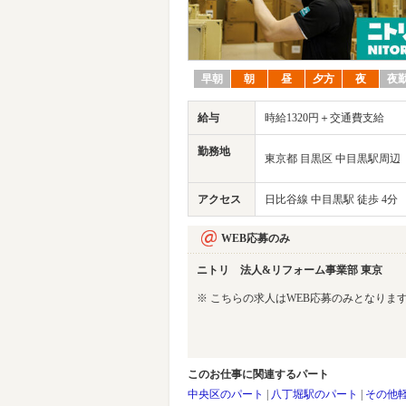
早朝
朝
昼
夕方
夜
夜
給与
時給1320円＋交通費支給
勤務地
東京都 目黒区 中目黒駅周辺
アクセス
日比谷線 中目黒駅 徒歩 4分
WEB応募のみ
ニトリ 法人&リフォーム事業部 東京
※ こちらの求人はWEB応募のみとなりま
このお仕事に関連するパート
中央区のパート
|
八丁堀駅のパート
|
その他