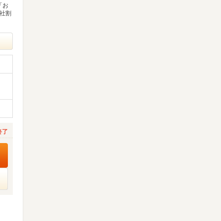
「お
な社割
終了