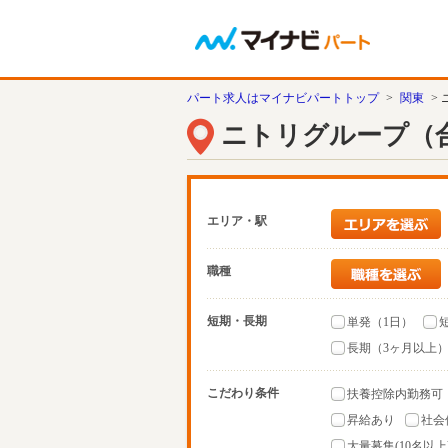
パート求人はマイナビパートトップ
>
関東
>
ニトリグループ（
エリア・駅
職種
短期・長期
単発（1日）
長期（3ヶ月以上
こだわり条件
扶養控除内勤務可
昇給あり
社会
大量募集(10名以上