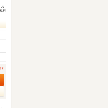
「お
な社割
終了