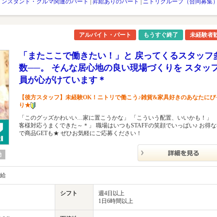
リンスタンド・クルマ関連のパート
|
昇給ありのパート
|
ニトリグループ（合同募集
アルバイト・パート
もうすぐ終了
未経験者
「またここで働きたい！」と 戻ってくるスタッフ
数──。 そんな居心地の良い現場づくりを スタッ
員が心がけています＊
【後方スタッフ】未経験OK！ニトリで働こう♪雑貨&家具好きのあなたにぴ
り★
「このグッズかわいい…家に置こうかな」 「こういう配置、いいかも！」 
客様対応うまくできた～＊」 職場はいつもSTAFFの笑顔でいっぱい♪ お得
で商品GETも★ ぜひお気軽にご応募ください！
勤
支給
シフト
週4日以上
1日6時間以上