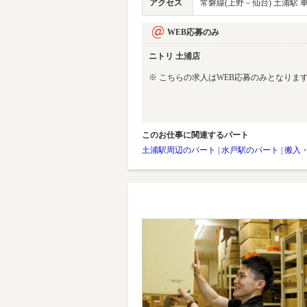
アクセス
常磐線(上野－仙台) 土浦駅 車
WEB応募のみ
ニトリ 土浦店
※ こちらの求人はWEB応募のみとなりま
このお仕事に関連するパート
土浦駅周辺のパート
|
水戸駅のパート
|
搬入