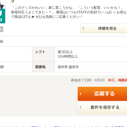
「このグッズかわいい…家に置こうかな」 「こういう配置、いいかも！」 
客様対応うまくできた～＊」 職場はいつもSTAFFの笑顔でいっぱい♪ お得
で商品GETも★ ぜひお気軽にご応募ください！
勤
支給
シフト
週3日以上
1日4時間以上
西駅
面接地
福井県 越前市
募集終了日時：8月9日
本日、掲載
す