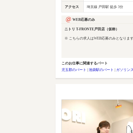
アクセス
埼京線 戸田駅 徒歩 3分
WEB応募のみ
ニトリ T-FRONTE戸田店（仮称）
※ こちらの求人はWEB応募のみとなりま
このお仕事に関連するパート
児玉郡のパート
|
池袋駅のパート
|
ガソリン