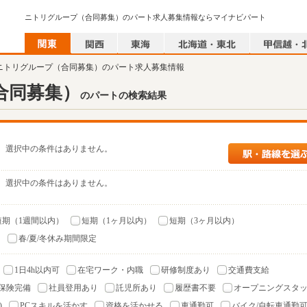
ニトリグループ（合同募集）のパート求人募集情報ならマイナビパート
 ニトリグループ（合同募集）のパート求人募集情報
合同募集）
のパートの検索結果
選択中の条件はありません。
選択中の条件はありません。
短期（1週間以内）
短期（1ヶ月以内）
短期（3ヶ月以内）
）
春/夏/冬休み期間限定
1日4h以内可
在宅ワーク・内職
研修制度あり
交通費支給
保険完備
社員登用あり
託児所あり
履歴書不要
オープニングスタ
)
PCスキルを活かす
資格を活かせる
車通勤可
バイク/自転車通勤