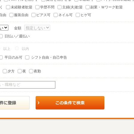
く
未経験者歓迎
学歴不問
主婦(夫)歓迎
副業・Ｗワーク歓迎
自由
服装自由
ピアス可
ネイル可
ヒゲ可
金額
日払い／週払い
以上
以内
平日のみ可
シフト自由・自己申告
夕方
夜
夜勤