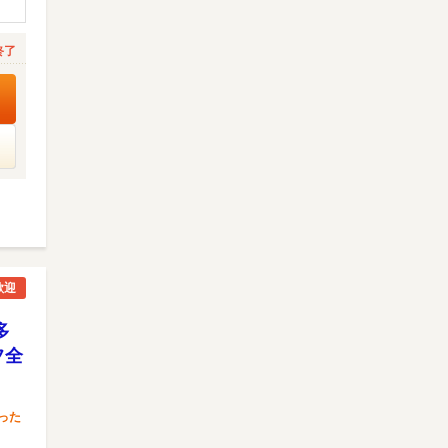
終了
歓迎
多
フ全
った