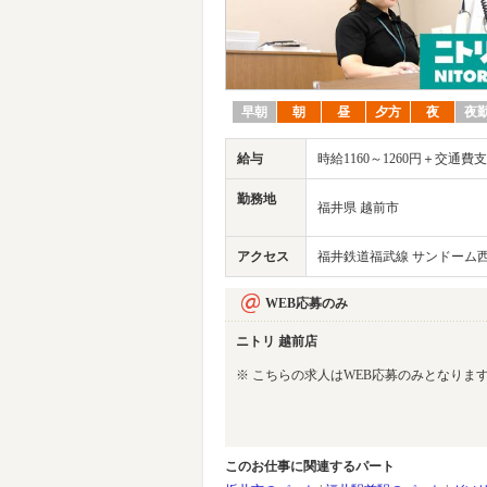
早朝
朝
昼
夕方
夜
夜
給与
時給1160～1260円＋交通費
勤務地
福井県 越前市
アクセス
福井鉄道福武線 サンドーム
WEB応募のみ
ニトリ 越前店
※ こちらの求人はWEB応募のみとなりま
このお仕事に関連するパート