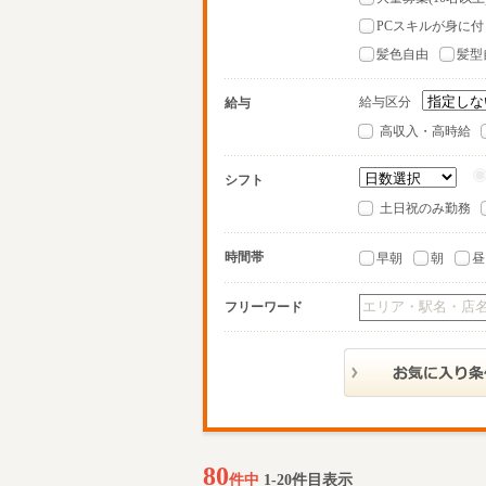
PCスキルが身に付
髪色自由
髪型
給与区分
給与
高収入・高時給
シフト
土日祝のみ勤務
時間帯
早朝
朝
昼
フリーワード
80
件中
1-20件目表示