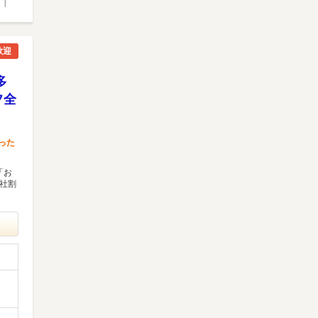
）
|
歓迎
多
フ全
った
「お
な社割