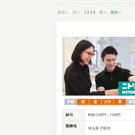
最初へ
前へ
1
2
3
4
次へ
最後へ
早朝
朝
昼
夕方
夜
夜
給与
時給1240円～1540円
勤務地
埼玉県 戸田市