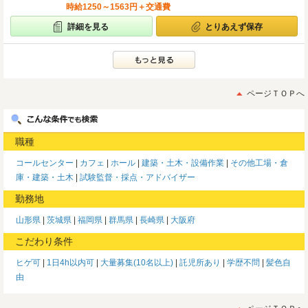
時給1250～1563円＋交通費
詳細を見る
とりあえず保存
ページＴＯＰへ
職種
コールセンター
カフェ
ホール
建築・土木・設備作業
その他工場・倉
庫・建築・土木
試験監督・採点・アドバイザー
勤務地
山形県
茨城県
福岡県
群馬県
長崎県
大阪府
こだわり条件
ヒゲ可
1日4h以内可
大量募集(10名以上)
託児所あり
学歴不問
髪色自
由