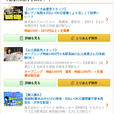
【スポーツ大会運営スタッフ】
激レア／短期＆日払いOK◎昼働くより涼しくて効率い
い！？
株式会社アルバクルー 勤務地：豊田市 【001】【その
他豊田市】名鉄三河線 越戸駅など
時給1500～1875円以上＋交通費
詳細を見る
とりあえず保存
【お土産販売スタッフ】
オープニング時給1400円☆名駅直結のお土産屋さん◎未経
験OK！
名鉄商店MEICHIKA※2026年9月オープン【名駅東口（桜
通口）】近鉄名古屋線 近鉄名古屋駅など
オープニング：時給1400円 通常：時給1200円～＋交通
費全額支給
詳細を見る
とりあえず保存
【搬入搬出】
登録制/夏休み中だけの単発・日払いOK◎履歴書不要★高
校生・大学生歓迎！
株式会社ビッグワーク 採用センター【BW03】 ※立川エリ
ア【立川駅周辺】南武線(川崎－立川) 立川駅など