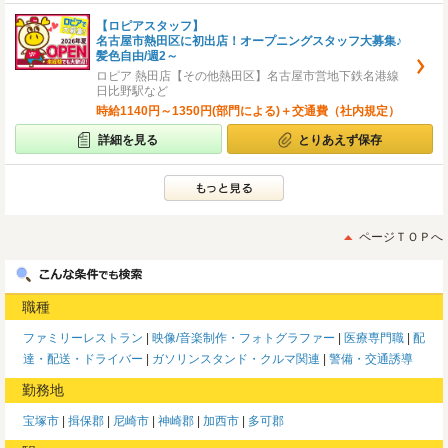
【ロピアスタッフ】
名古屋市熱田区に初出店！オープニングスタッフ大募集♪
髪色自由/週2～
ロピア 熱田店【その他熱田区】名古屋市営地下鉄名港線
日比野駅など
時給1140円～1350円(部門による)＋交通費（社内規定）
詳細を見る
とりあえず保存
ページＴＯＰへ
職種
ファミリーレストラン
映像/音楽制作・フォトグラファー
医療専門職
配
達・配送・ドライバー
ガソリンスタンド・クルマ関連
警備・交通誘導
勤務地
宝塚市
揖保郡
尼崎市
神崎郡
加西市
多可郡