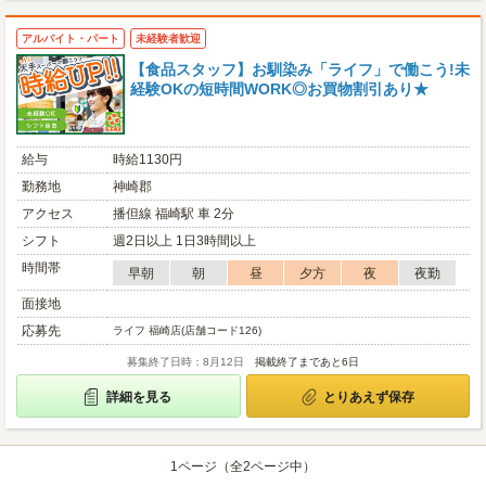
アルバイト・パート
未経験者歓迎
【食品スタッフ】お馴染み「ライフ」で働こう!未
経験OKの短時間WORK◎お買物割引あり★
給与
時給1130円
勤務地
神崎郡
アクセス
播但線 福崎駅 車 2分
シフト
週2日以上 1日3時間以上
時間帯
早朝
朝
昼
夕方
夜
夜勤
面接地
応募先
ライフ 福崎店(店舗コード126)
募集終了日時：8月12日
掲載終了まであと6日
詳細を見る
とりあえず保存
1ページ（全2ページ中）