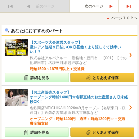
前のページ
次のページ
最
最
初
後
ページＴＯＰへ
へ
へ
あなたにおすすめのパート
【スポーツ大会運営スタッフ】
激レア／短期＆日払いOK◎昼働くより涼しくて効率い
い！？
株式会社アルバクルー 勤務地：豊田市 【001】【その
他豊田市】名鉄三河線 越戸駅など
時給1500～1875円以上＋交通費
詳細を見る
とりあえず保存
【お土産販売スタッフ】
オープニング時給1400円☆名駅直結のお土産屋さん◎未経
験OK！
名鉄商店MEICHIKA※2026年9月オープン【名駅東口（桜
通口）】近鉄名古屋線 近鉄名古屋駅など
オープニング：時給1400円 通常：時給1200円～＋交通
費全額支給
詳細を見る
とりあえず保存