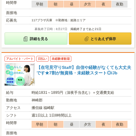
時間帯
早朝
朝
昼
夕方
夜
夜勤
面接地
応募先
117プラザ兵庫 ※勤務地：姫路エリア
募集終了日時：8月27日
掲載終了まであと21日
詳細を見る
とりあえず保存
アルバイト・パート
日払い
未経験者歓迎
【在宅見守りStaff】自信や経験がなくても大丈夫
です★7割が無資格・未経験スタート◎/Jb
給与
時給1831～1895円（深夜手当含む）＋交通費支給
勤務地
神崎郡
アクセス
播但線 福崎駅
シフト
週1日以上 1日8時間以上
時間帯
早朝
朝
昼
夕方
夜
夜勤
面接地