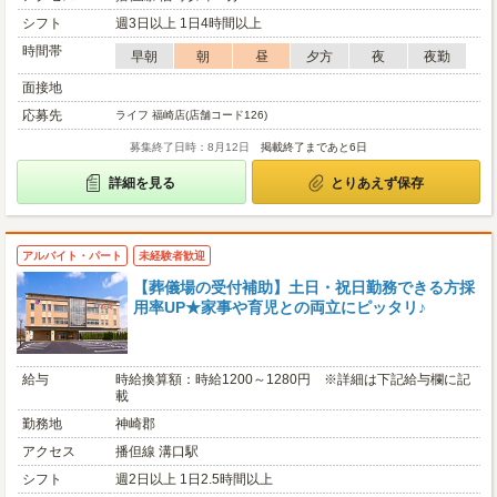
シフト
週3日以上 1日4時間以上
時間帯
早朝
朝
昼
夕方
夜
夜勤
面接地
応募先
ライフ 福崎店(店舗コード126)
募集終了日時：8月12日
掲載終了まであと6日
詳細を見る
とりあえず保存
アルバイト・パート
未経験者歓迎
【葬儀場の受付補助】土日・祝日勤務できる方採
用率UP★家事や育児との両立にピッタリ♪
給与
時給換算額：時給1200～1280円 ※詳細は下記給与欄に記
載
勤務地
神崎郡
アクセス
播但線 溝口駅
シフト
週2日以上 1日2.5時間以上