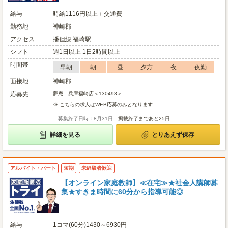
給与
時給1116円以上＋交通費
勤務地
神崎郡
アクセス
播但線 福崎駅
シフト
週1日以上 1日2時間以上
時間帯
早朝
朝
昼
夕方
夜
夜勤
面接地
神崎郡
応募先
夢庵 兵庫福崎店＜130493＞
※ こちらの求人はWEB応募のみとなります
募集終了日時：8月31日
掲載終了まであと25日
詳細を見る
とりあえず保存
アルバイト・パート
短期
未経験者歓迎
【オンライン家庭教師】≪在宅≫★社会人講師募
集★すきま時間に60分から指導可能◎
給与
1コマ(60分)1430～6930円