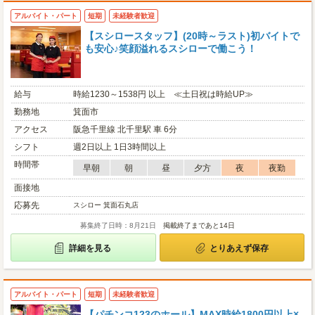
アルバイト・パート
短期
未経験者歓迎
【スシロースタッフ】(20時～ラスト)初バイトで
も安心♪笑顔溢れるスシローで働こう！
給与
時給1230～1538円 以上 ≪土日祝は時給UP≫
勤務地
箕面市
アクセス
阪急千里線 北千里駅 車 6分
シフト
週2日以上 1日3時間以上
時間帯
早朝
朝
昼
夕方
夜
夜勤
面接地
応募先
スシロー 箕面石丸店
募集終了日時：8月21日
掲載終了まであと14日
詳細を見る
とりあえず保存
アルバイト・パート
短期
未経験者歓迎
【パチンコ123のホール】MAX時給1800円以上×