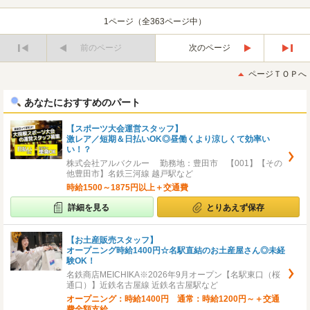
1ページ（全363ページ中）
前のページ
次のページ
最
最
初
後
ページＴＯＰへ
へ
へ
あなたにおすすめのパート
【スポーツ大会運営スタッフ】
激レア／短期＆日払いOK◎昼働くより涼しくて効率い
い！？
株式会社アルバクルー 勤務地：豊田市 【001】【その
他豊田市】名鉄三河線 越戸駅など
時給1500～1875円以上＋交通費
詳細を見る
とりあえず保存
【お土産販売スタッフ】
オープニング時給1400円☆名駅直結のお土産屋さん◎未経
験OK！
名鉄商店MEICHIKA※2026年9月オープン【名駅東口（桜
通口）】近鉄名古屋線 近鉄名古屋駅など
オープニング：時給1400円 通常：時給1200円～＋交通
費全額支給