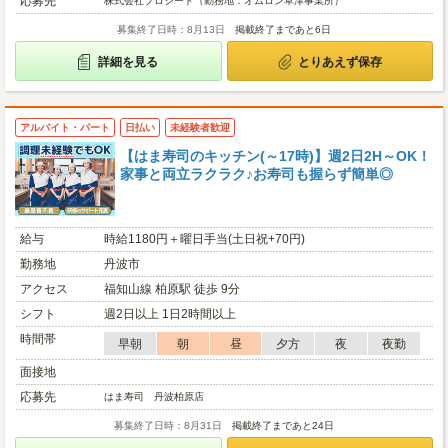
応募先
株式会社プロシード（勤務地：オムロン草津事業所）
募集終了日時：8月13日
掲載終了まであと6日
詳細を見る
とりあえず保存
アルバイト・パート
日払い
未経験者歓迎
【はま寿司のキッチン(～17時)】週2日2H～OK！
家事と両立ラクラク♪お寿司も握らず簡単◎
給与
時給1180円＋曜日手当(土日祝+70円)
勤務地
丹波市
アクセス
福知山線 柏原駅 徒歩 9分
シフト
週2日以上 1日2時間以上
時間帯
早朝
朝
昼
夕方
夜
夜勤
面接地
応募先
はま寿司 丹波柏原店
募集終了日時：8月31日
掲載終了まであと24日