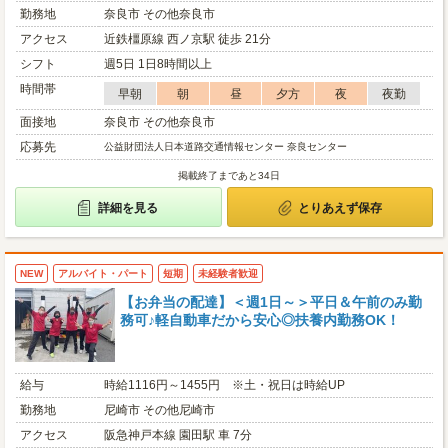
勤務地
奈良市 その他奈良市
アクセス
近鉄橿原線 西ノ京駅 徒歩 21分
シフト
週5日 1日8時間以上
時間帯
早朝
朝
昼
夕方
夜
夜勤
面接地
奈良市 その他奈良市
応募先
公益財団法人日本道路交通情報センター 奈良センター
掲載終了まであと34日
詳細を見る
とりあえず保存
NEW
アルバイト・パート
短期
未経験者歓迎
【お弁当の配達】＜週1日～＞平日＆午前のみ勤
務可♪軽自動車だから安心◎扶養内勤務OK！
給与
時給1116円～1455円 ※土・祝日は時給UP
勤務地
尼崎市 その他尼崎市
アクセス
阪急神戸本線 園田駅 車 7分