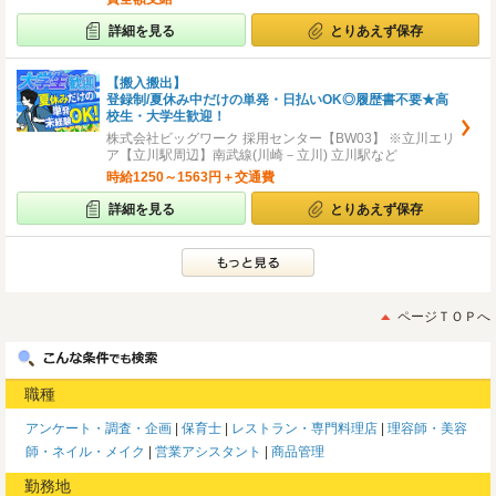
詳細を見る
とりあえず保存
【搬入搬出】
登録制/夏休み中だけの単発・日払いOK◎履歴書不要★高
校生・大学生歓迎！
株式会社ビッグワーク 採用センター【BW03】 ※立川エリ
ア【立川駅周辺】南武線(川崎－立川) 立川駅など
時給1250～1563円＋交通費
詳細を見る
とりあえず保存
ページＴＯＰへ
職種
アンケート・調査・企画
保育士
レストラン・専門料理店
理容師・美容
師・ネイル・メイク
営業アシスタント
商品管理
勤務地