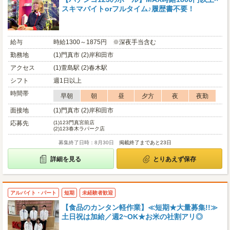
スキマバイトorフルタイム♪履歴書不要！
給与
時給1300～1875円 ※深夜手当含む
勤務地
(1)門真市 (2)岸和田市
アクセス
(1)萱島駅 (2)春木駅
シフト
週1日以上
時間帯
早朝
朝
昼
夕方
夜
夜勤
面接地
(1)門真市 (2)岸和田市
応募先
(1)
123門真宮前店
(2)
123春木ラパーク店
募集終了日時：8月30日
掲載終了まであと23日
詳細を見る
とりあえず保存
アルバイト・パート
短期
未経験者歓迎
【食品のカンタン軽作業】≪短期★大量募集!!≫
土日祝は加給／週2~OK★お米の社割アリ◎