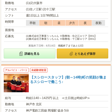
勤務地
(1)(2)大阪市
アクセス
(1)住ノ江駅 (2)十三駅
シフト
週1日以上 1日7時間以上
時間帯
早朝
朝
昼
夕方
夜
夜勤
面接地
応募先
(1)
株式会社万事屋うっちゃん ※勤務地：住之江エリア【001】
(2)
株式会社万事屋うっちゃん ※勤務地：十三駅エリア【001】
募集終了日時：8月19日
掲載終了まであと12日
詳細を見る
とりあえず保存
アルバイト・パート
未経験者歓迎
【スシロースタッフ】(朝～14時)町の笑顔が集ま
るスシローで働こう♪
給与
時給1140～1425円 以上 ≪土日祝は時給UP≫
勤務地
神戸市 北区
アクセス
神戸電鉄三田線 岡場駅 徒歩 5分