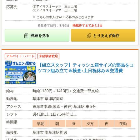
応募先
(1)
アイリスオーヤマ 三田工場
(2)
アイリスオーヤマ 三田工場
※ こちらの求人はWEB応募のみとなります
募集終了日時：8月9日
掲載終了まであと2日
詳細を見る
とりあえず保存
アルバイト・パート
未経験者歓迎
【組立スタッフ】ティッシュ箱サイズの部品をコ
ツコツ組み立て＆検査♪土日祝休み＆交通費
給与
時給1130円～1413円＋交通費一部支給
勤務地
草津市 草津駅周辺
アクセス
東海道本線(米原－神戸) 草津駅 車 8分
シフト
週4日以上 1日7.5時間以上
時間帯
早朝
朝
昼
夕方
夜
夜勤
面接地
草津市 南草津駅周辺