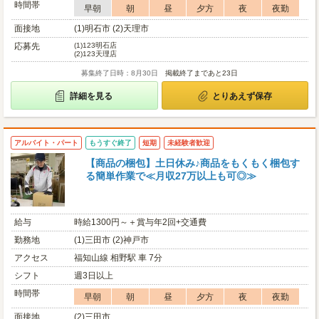
時間帯
早朝
朝
昼
夕方
夜
夜勤
面接地
(1)明石市 (2)天理市
応募先
(1)
123明石店
(2)
123天理店
募集終了日時：8月30日
掲載終了まであと23日
詳細を見る
とりあえず保存
アルバイト・パート
もうすぐ終了
短期
未経験者歓迎
【商品の梱包】土日休み♪商品をもくもく梱包す
る簡単作業で≪月収27万以上も可◎≫
給与
時給1300円～＋賞与年2回+交通費
勤務地
(1)三田市 (2)神戸市
アクセス
福知山線 相野駅 車 7分
シフト
週3日以上
時間帯
早朝
朝
昼
夕方
夜
夜勤
面接地
(2)三田市