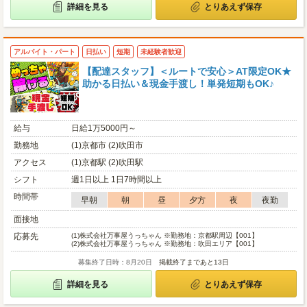
詳細を見る
とりあえず保存
アルバイト・パート
日払い
短期
未経験者歓迎
【配達スタッフ】＜ルートで安心＞AT限定OK★
助かる日払い＆現金手渡し！単発短期もOK♪
給与
日給1万5000円～
勤務地
(1)京都市 (2)吹田市
アクセス
(1)京都駅 (2)吹田駅
シフト
週1日以上 1日7時間以上
時間帯
早朝
朝
昼
夕方
夜
夜勤
面接地
応募先
(1)
株式会社万事屋うっちゃん ※勤務地：京都駅周辺【001】
(2)
株式会社万事屋うっちゃん ※勤務地：吹田エリア【001】
募集終了日時：8月20日
掲載終了まであと13日
詳細を見る
とりあえず保存