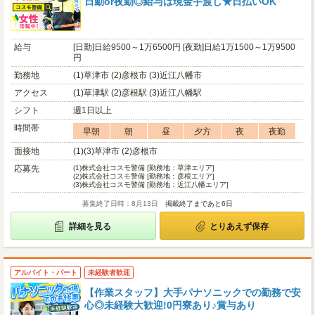
日勤or夜勤◎給与は現金手渡し★日払いOK
給与
[日勤]日給9500～1万6500円 [夜勤]日給1万1500～1万9500
円
勤務地
(1)草津市 (2)彦根市 (3)近江八幡市
アクセス
(1)草津駅 (2)彦根駅 (3)近江八幡駅
シフト
週1日以上
時間帯
早朝
朝
昼
夕方
夜
夜勤
面接地
(1)(3)草津市 (2)彦根市
応募先
(1)
株式会社コスモ警備 [勤務地：草津エリア]
(2)
株式会社コスモ警備 [勤務地：彦根エリア]
(3)
株式会社コスモ警備 [勤務地：近江八幡エリア]
募集終了日時：8月13日
掲載終了まであと6日
詳細を見る
とりあえず保存
アルバイト・パート
未経験者歓迎
【作業スタッフ】大手パナソニックでの勤務で安
心◎未経験大歓迎!0円寮あり♪賞与あり