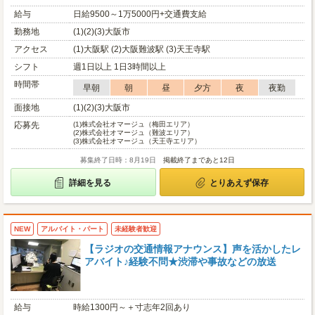
給与
日給9500～1万5000円+交通費支給
勤務地
(1)(2)(3)大阪市
アクセス
(1)大阪駅 (2)大阪難波駅 (3)天王寺駅
シフト
週1日以上 1日3時間以上
時間帯
早朝
朝
昼
夕方
夜
夜勤
面接地
(1)(2)(3)大阪市
応募先
(1)
株式会社オマージュ（梅田エリア）
(2)
株式会社オマージュ（難波エリア）
(3)
株式会社オマージュ（天王寺エリア）
募集終了日時：8月19日
掲載終了まであと12日
詳細を見る
とりあえず保存
NEW
アルバイト・パート
未経験者歓迎
【ラジオの交通情報アナウンス】声を活かしたレ
アバイト♪経験不問★渋滞や事故などの放送
給与
時給1300円～＋寸志年2回あり