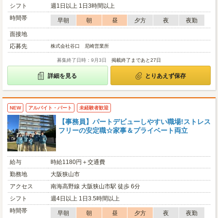
シフト
週1日以上 1日3時間以上
時間帯
早朝
朝
昼
夕方
夜
夜勤
面接地
応募先
株式会社谷口 尼崎営業所
募集終了日時：9月3日
掲載終了まであと27日
詳細を見る
とりあえず保存
NEW
アルバイト・パート
未経験者歓迎
【事務員】パートデビューしやすい職場!ストレス
フリーの安定職☆家事＆プライベート両立
給与
時給1180円＋交通費
勤務地
大阪狭山市
アクセス
南海高野線 大阪狭山市駅 徒歩 6分
シフト
週4日以上 1日3.5時間以上
時間帯
早朝
朝
昼
夕方
夜
夜勤