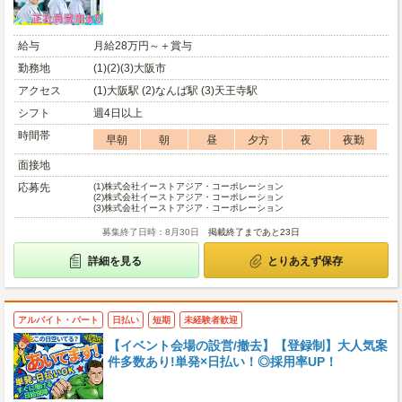
給与
月給28万円～＋賞与
勤務地
(1)(2)(3)大阪市
アクセス
(1)大阪駅 (2)なんば駅 (3)天王寺駅
シフト
週4日以上
時間帯
早朝
朝
昼
夕方
夜
夜勤
面接地
応募先
(1)
株式会社イーストアジア・コーポレーション
(2)
株式会社イーストアジア・コーポレーション
(3)
株式会社イーストアジア・コーポレーション
募集終了日時：8月30日
掲載終了まであと23日
詳細を見る
とりあえず保存
アルバイト・パート
日払い
短期
未経験者歓迎
【イベント会場の設営/撤去】【登録制】大人気案
件多数あり!単発×日払い！◎採用率UP！