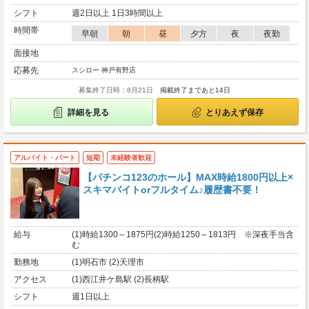
シフト
週2日以上 1日3時間以上
時間帯
早朝
朝
昼
夕方
夜
夜勤
面接地
応募先
スシロー 神戸有野店
募集終了日時：8月21日
掲載終了まであと14日
詳細を見る
とりあえず保存
アルバイト・パート
短期
未経験者歓迎
【パチンコ123のホール】MAX時給1800円以上×
スキマバイトorフルタイム♪履歴書不要！
給与
(1)時給1300～1875円(2)時給1250～1813円 ※深夜手当含
む
勤務地
(1)明石市 (2)天理市
アクセス
(1)西江井ケ島駅 (2)長柄駅
シフト
週1日以上