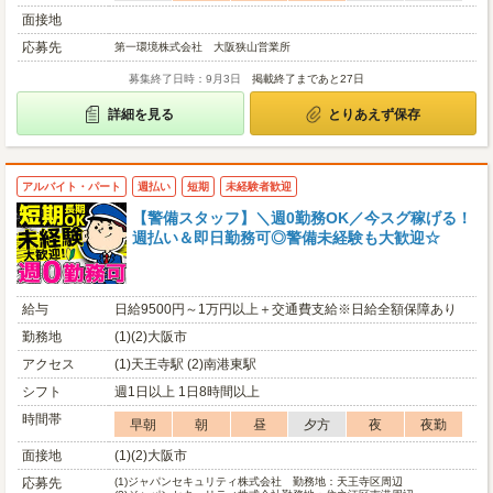
面接地
応募先
第一環境株式会社 大阪狭山営業所
募集終了日時：9月3日
掲載終了まであと27日
詳細を見る
とりあえず保存
アルバイト・パート
週払い
短期
未経験者歓迎
【警備スタッフ】＼週0勤務OK／今スグ稼げる！
週払い＆即日勤務可◎警備未経験も大歓迎☆
給与
日給9500円～1万円以上＋交通費支給※日給全額保障あり
勤務地
(1)(2)大阪市
アクセス
(1)天王寺駅 (2)南港東駅
シフト
週1日以上 1日8時間以上
時間帯
早朝
朝
昼
夕方
夜
夜勤
面接地
(1)(2)大阪市
応募先
(1)
ジャパンセキュリティ株式会社 勤務地：天王寺区周辺