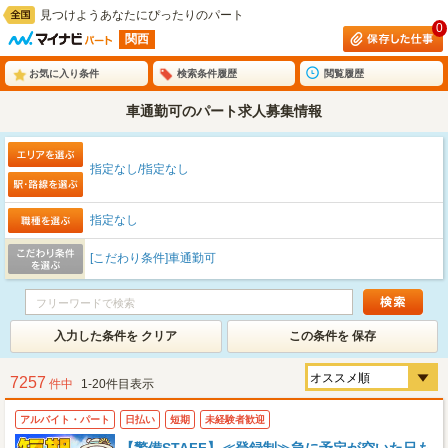
見つけようあなたにぴったりのパート
0
関西
お気に入り条件
検索条件履歴
閲覧履歴
車通勤可のパート求人募集情報
指定なし/指定なし
指定なし
[こだわり条件]車通勤可
入力した条件を クリア
この条件を 保存
7257
件中
1-20件目表示
アルバイト・パート
日払い
短期
未経験者歓迎