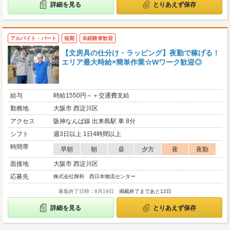
詳細を見る
とりあえず保存
アルバイト・パート
短期
未経験者歓迎
【文房具の仕分け・ラッピング】夜勤で稼げる！
エリア最大時給×簡単作業☆Wワーク歓迎◎
給与
時給1550円～＋交通費支給
勤務地
大阪市 西淀川区
アクセス
阪神なんば線 出来島駅 車 8分
シフト
週3日以上 1日4時間以上
時間帯
早朝
朝
昼
夕方
夜
夜勤
面接地
大阪市 西淀川区
応募先
株式会社輝和 西日本物流センター
募集終了日時：8月19日
掲載終了まであと12日
詳細を見る
とりあえず保存