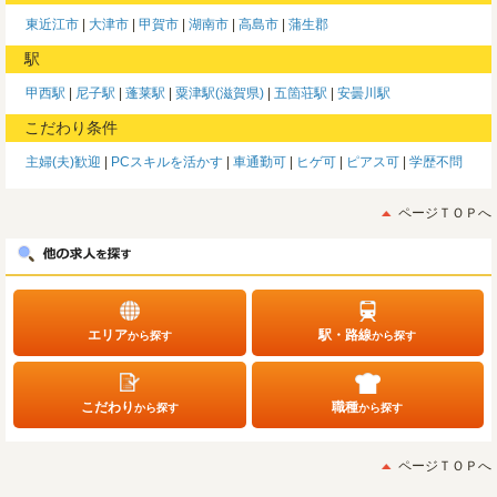
東近江市
大津市
甲賀市
湖南市
高島市
蒲生郡
駅
甲西駅
尼子駅
蓬莱駅
粟津駅(滋賀県)
五箇荘駅
安曇川駅
こだわり条件
主婦(夫)歓迎
PCスキルを活かす
車通勤可
ヒゲ可
ピアス可
学歴不問
ページＴＯＰへ
エリア
駅・路線
から探す
から探す
こだわり
職種
から探す
から探す
ページＴＯＰへ