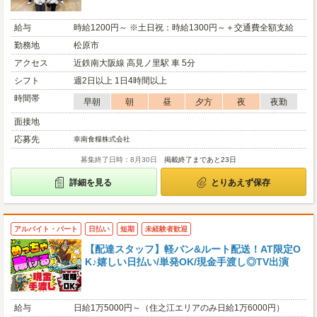
給与
時給1200円～ ※土日祝：時給1300円～＋交通費全額支給
勤務地
松原市
アクセス
近鉄南大阪線 高見ノ里駅 車 5分
シフト
週2日以上 1日4時間以上
時間帯
早朝
朝
昼
夕方
夜
夜勤
面接地
応募先
幸南食糧株式会社
募集終了日時：8月30日
掲載終了まであと23日
詳細を見る
とりあえず保存
アルバイト・パート
日払い
短期
未経験者歓迎
【配達スタッフ】軽バン&ルート配送！AT限定O
K♪嬉しい日払い/単発OK/現金手渡し◎TV出演
給与
日給1万5000円～（住之江エリアのみ日給1万6000円）