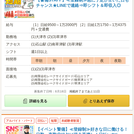
【警備STAFF】≪登録制≫急に予定が空いた日も
チャンス★LINEで連絡⇒即シフト＆即収入◎
給与
［1］日給9500～1万2000円 ［2］日給1万1750～1万4375
円＋交通費
勤務地
(1)大津市 (2)(3)草津市
アクセス
(1)石山駅 (2)南草津駅 (3)草津駅
シフト
週1日以上
時間帯
早朝
朝
昼
夕方
夜
夜勤
面接地
(1)(2)(3)草津市
応募先
(1)
有限会社レークサイドガード/石山エリア
(2)
有限会社レークサイドガード/南草津エリア
(3)
有限会社レークサイドガード/草津エリア
募集終了日時：8月18日
掲載終了まであと11日
詳細を見る
とりあえず保存
アルバイト・パート
日払い
短期
未経験者歓迎
【イベント警備】≪登録制≫好きな日に働ける！