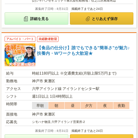
(2)
ジャパンセキュリティ株式会社勤務地：住之江区南港周辺
募集終了日時：8月31日
掲載終了まであと24日
詳細を見る
とりあえず保存
アルバイト・パート
未経験者歓迎
【食品の仕分け】誰でもできる”簡単さ”が魅力♪
扶養内・Wワークも大歓迎★
給与
時給1180円以上 ※交通費支給(月額上限5万円まで)
勤務地
神戸市 東灘区
アクセス
六甲アイランド線 アイランドセンター駅
シフト
週1日以上 1日4時間以上
時間帯
早朝
朝
昼
夕方
夜
夜勤
面接地
神戸市 東灘区
応募先
シモハナ物流 六甲アイランド営業所-2
募集終了日時：8月31日
掲載終了まであと24日