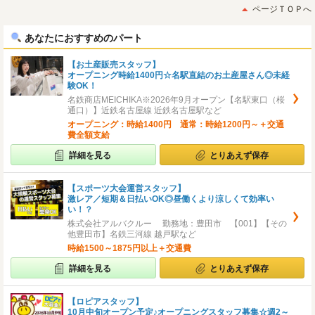
初
後
ページＴＯＰへ
へ
へ
あなたにおすすめのパート
【お土産販売スタッフ】
オープニング時給1400円☆名駅直結のお土産屋さん◎未経
験OK！
名鉄商店MEICHIKA※2026年9月オープン【名駅東口（桜
通口）】近鉄名古屋線 近鉄名古屋駅など
オープニング：時給1400円 通常：時給1200円～＋交通
費全額支給
詳細を見る
とりあえず保存
【スポーツ大会運営スタッフ】
激レア／短期＆日払いOK◎昼働くより涼しくて効率い
い！？
株式会社アルバクルー 勤務地：豊田市 【001】【その
他豊田市】名鉄三河線 越戸駅など
時給1500～1875円以上＋交通費
詳細を見る
とりあえず保存
【ロピアスタッフ】
10月中旬オープン予定♪オープニングスタッフ募集☆週2～