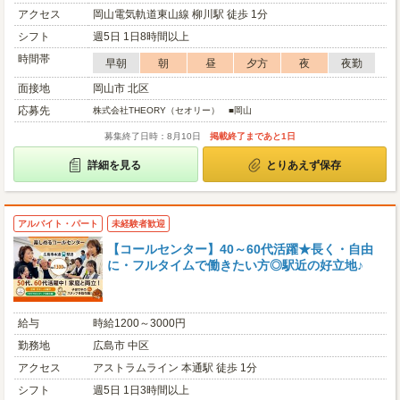
アクセス
岡山電気軌道東山線 柳川駅 徒歩 1分
シフト
週5日 1日8時間以上
時間帯
早朝
朝
昼
夕方
夜
夜勤
面接地
岡山市 北区
応募先
株式会社THEORY（セオリー） ■岡山
募集終了日時：8月10日
掲載終了まであと1日
詳細を見る
とりあえず保存
アルバイト・パート
未経験者歓迎
【コールセンター】40～60代活躍★長く・自由
に・フルタイムで働きたい方◎駅近の好立地♪
給与
時給1200～3000円
勤務地
広島市 中区
アクセス
アストラムライン 本通駅 徒歩 1分
シフト
週5日 1日3時間以上