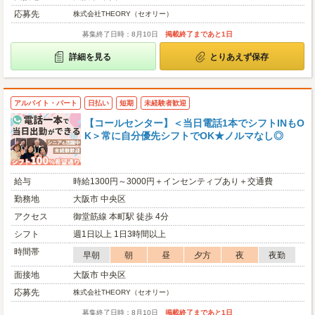
応募先
株式会社THEORY（セオリー）
募集終了日時：8月10日
掲載終了まであと1日
詳細を見る
とりあえず保存
アルバイト・パート
日払い
短期
未経験者歓迎
【コールセンター】＜当日電話1本でシフトINもO
K＞常に自分優先シフトでOK★ノルマなし◎
給与
時給1300円～3000円＋インセンティブあり＋交通費
勤務地
大阪市 中央区
アクセス
御堂筋線 本町駅 徒歩 4分
シフト
週1日以上 1日3時間以上
時間帯
早朝
朝
昼
夕方
夜
夜勤
面接地
大阪市 中央区
応募先
株式会社THEORY（セオリー）
募集終了日時：8月10日
掲載終了まであと1日