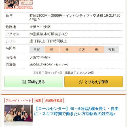
給与
時給1300円～3000円＋インセンティブ＋交通費 19-21時20
0円UP
勤務地
大阪市 中央区
アクセス
御堂筋線 本町駅 徒歩 4分
シフト
週1日以上 1日3時間以上
時間帯
早朝
朝
昼
夕方
夜
夜勤
面接地
大阪市 中央区
応募先
株式会社THEORY（セオリー）
募集終了日時：9月7日
掲載終了まであと29日
詳細を見る
とりあえず保存
アルバイト・パート
短期
未経験者歓迎
【コールセンター】40～60代活躍★長く・自由
に・スキマ時間で働きたい方◎駅近の好立地♪