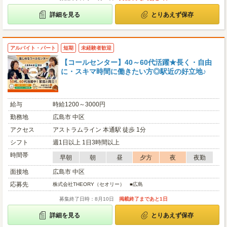
詳細を見る
とりあえず保存
アルバイト・パート
短期
未経験者歓迎
【コールセンター】40～60代活躍★長く・自由
に・スキマ時間に働きたい方◎駅近の好立地♪
給与
時給1200～3000円
勤務地
広島市 中区
アクセス
アストラムライン 本通駅 徒歩 1分
シフト
週1日以上 1日3時間以上
時間帯
早朝
朝
昼
夕方
夜
夜勤
面接地
広島市 中区
応募先
株式会社THEORY（セオリー） ■広島
募集終了日時：8月10日
掲載終了まであと1日
詳細を見る
とりあえず保存