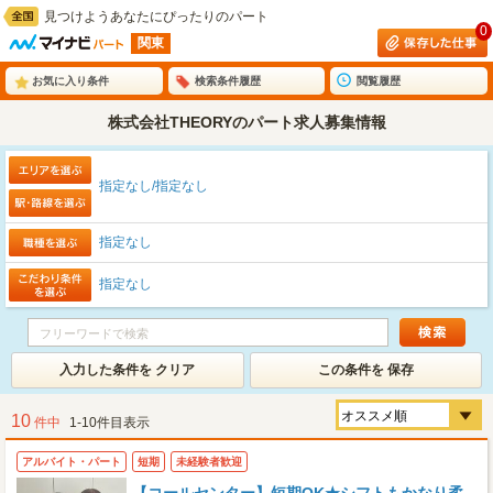
見つけようあなたにぴったりのパート
0
関東
お気に入り条件
検索条件履歴
閲覧履歴
株式会社THEORYのパート求人募集情報
指定なし/指定なし
指定なし
指定なし
入力した条件を クリア
この条件を 保存
10
件中
1-10件目表示
アルバイト・パート
短期
未経験者歓迎