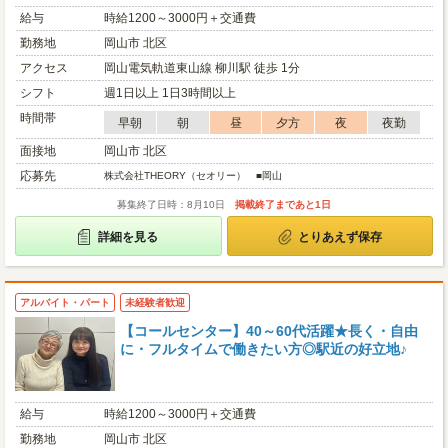
給与
時給1200～3000円＋交通費
勤務地
岡山市 北区
アクセス
岡山電気軌道東山線 柳川駅 徒歩 1分
シフト
週1日以上 1日3時間以上
時間帯
早朝
朝
昼
夕方
夜
夜勤
面接地
岡山市 北区
応募先
株式会社THEORY（セオリー） ■岡山
募集終了日時：8月10日
掲載終了まであと1日
詳細を見る
とりあえず保存
アルバイト・パート
未経験者歓迎
【コールセンター】40～60代活躍★長く・自由
に・フルタイムで働きたい方◎駅近の好立地♪
給与
時給1200～3000円＋交通費
勤務地
岡山市 北区