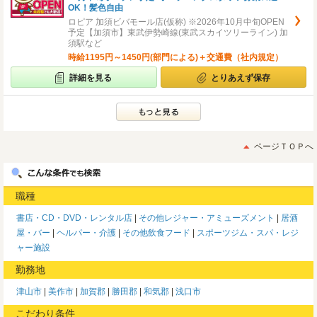
OK！髪色自由
ロピア 加須ビバモール店(仮称) ※2026年10月中旬OPEN
予定【加須市】東武伊勢崎線(東武スカイツリーライン) 加
須駅など
時給1195円～1450円(部門による)＋交通費（社内規定）
詳細を見る
とりあえず保存
ページＴＯＰへ
職種
書店・CD・DVD・レンタル店
その他レジャー・アミューズメント
居酒
屋・バー
ヘルパー・介護
その他飲食フード
スポーツジム・スパ・レジ
ャー施設
勤務地
津山市
美作市
加賀郡
勝田郡
和気郡
浅口市
こだわり条件