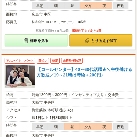
時間帯
早朝
朝
昼
夕方
夜
夜勤
面接地
広島市 中区
応募先
株式会社THEORY（セオリー） ■広島
募集終了日時：8月10日
掲載終了まであと1日
詳細を見る
とりあえず保存
アルバイト・パート
日払い
短期
未経験者歓迎
【コールセンター】40～60代活躍★＼午後働ける
方歓迎／19～21時は時給＋200円♪
給与
時給1300円～3000円＋インセンティブあり＋交通費
勤務地
大阪市 中央区
アクセス
御堂筋線 本町駅 徒歩 4分
シフト
週1日以上 1日3時間以上
時間帯
早朝
朝
昼
夕方
夜
夜勤
面接地
大阪市 中央区