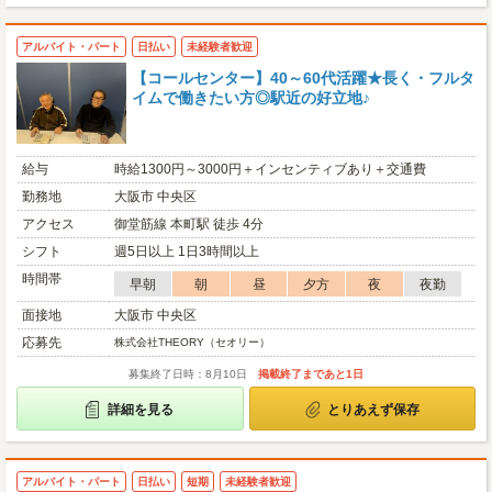
アルバイト・パート
日払い
未経験者歓迎
【コールセンター】40～60代活躍★長く・フルタ
イムで働きたい方◎駅近の好立地♪
給与
時給1300円～3000円＋インセンティブあり＋交通費
勤務地
大阪市 中央区
アクセス
御堂筋線 本町駅 徒歩 4分
シフト
週5日以上 1日3時間以上
時間帯
早朝
朝
昼
夕方
夜
夜勤
面接地
大阪市 中央区
応募先
株式会社THEORY（セオリー）
募集終了日時：8月10日
掲載終了まであと1日
詳細を見る
とりあえず保存
アルバイト・パート
日払い
短期
未経験者歓迎