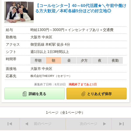
【コールセンター】40～60代活躍★＼午前中働け
る方大歓迎／本町各線5分ほどの好立地◎
給与
時給1300円～3000円＋インセンティブあり＋交通費
勤務地
大阪市 中央区
アクセス
御堂筋線 本町駅 徒歩 4分
シフト
週1日以上 1日3時間以上
時間帯
早朝
朝
昼
夕方
夜
夜勤
面接地
大阪市 中央区
応募先
株式会社THEORY（セオリー）
募集終了日時：8月10日
掲載終了まであと1日
詳細を見る
とりあえず保存
1ページ（全1ページ中）
前のページ
次のページ
最
最