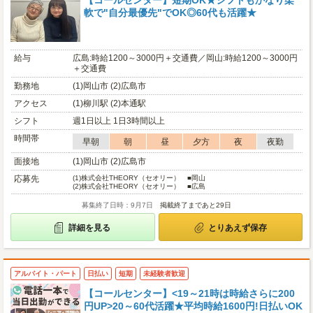
【コールセンター】短期OK★シフトもかなり柔
軟で"自分最優先"でOK◎60代も活躍★
給与
広島:時給1200～3000円＋交通費／岡山:時給1200～3000円
＋交通費
勤務地
(1)岡山市 (2)広島市
アクセス
(1)柳川駅 (2)本通駅
シフト
週1日以上 1日3時間以上
時間帯
早朝
朝
昼
夕方
夜
夜勤
面接地
(1)岡山市 (2)広島市
応募先
(1)
株式会社THEORY（セオリー） ■岡山
(2)
株式会社THEORY（セオリー） ■広島
募集終了日時：9月7日
掲載終了まであと29日
詳細を見る
とりあえず保存
アルバイト・パート
日払い
短期
未経験者歓迎
【コールセンター】<19～21時は時給さらに200
円UP>20～60代活躍★平均時給1600円!日払いOK