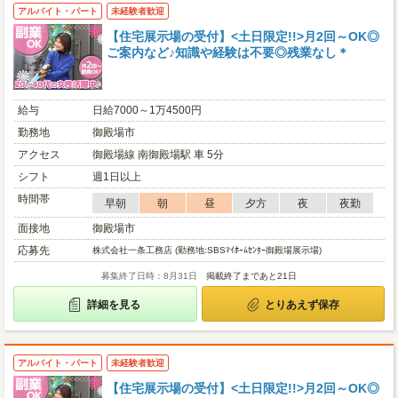
アルバイト・パート
未経験者歓迎
【住宅展示場の受付】<土日限定!!>月2回～OK◎
ご案内など♪知識や経験は不要◎残業なし＊
給与
日給7000～1万4500円
勤務地
御殿場市
アクセス
御殿場線 南御殿場駅 車 5分
シフト
週1日以上
時間帯
早朝
朝
昼
夕方
夜
夜勤
面接地
御殿場市
応募先
株式会社一条工務店 (勤務地:SBSﾏｲﾎｰﾑｾﾝﾀｰ御殿場展示場)
募集終了日時：8月31日
掲載終了まであと21日
詳細を見る
とりあえず保存
アルバイト・パート
未経験者歓迎
【住宅展示場の受付】<土日限定!!>月2回～OK◎