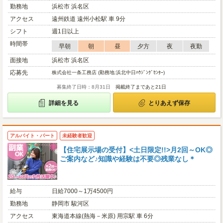
勤務地
浜松市 浜名区
アクセス
遠州鉄道 遠州小松駅 車 9分
シフト
週1日以上
時間帯
早朝
朝
昼
夕方
夜
夜勤
面接地
浜松市 浜名区
応募先
株式会社一条工務店 (勤務地:浜北中日ﾊｳｼﾞﾝｸﾞｾﾝﾀｰ)
募集終了日時：8月31日
掲載終了まであと21日
詳細を見る
とりあえず保存
アルバイト・パート
未経験者歓迎
【住宅展示場の受付】<土日限定!!>月2回～OK◎
ご案内など♪知識や経験は不要◎残業なし＊
給与
日給7000～1万4500円
勤務地
静岡市 駿河区
アクセス
東海道本線(熱海－米原) 用宗駅 車 6分