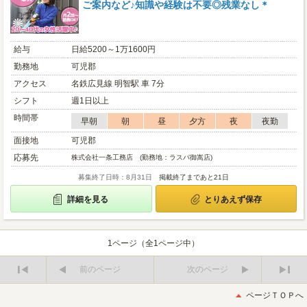
ご案内など♪知識や経験は不要◎残業なし＊
給与
日給5200～1万1600円
勤務地
可児郡
アクセス
名鉄広見線 明智駅 車 7分
シフト
週1日以上
時間帯
早朝
朝
昼
夕方
夜
夜勤
面接地
可児郡
応募先
株式会社一条工務店 (勤務地：ラスパ御嵩店)
募集終了日時：8月31日
掲載終了まであと21日
詳細を見る
とりあえず保存
1ページ（全1ページ中）
前のページ
次のページ
最
最
初
後
ページＴＯＰへ
へ
へ