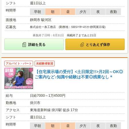
シフト
週1日以上
時間帯
早朝
朝
昼
夕方
夜
夜勤
面接地
静岡市 駿河区
応募先
株式会社一条工務店 (勤務地：SBSﾏｲﾎｰﾑｾﾝﾀｰ静岡展示場)
募集終了日時：8月31日
掲載終了まであと21日
詳細を見る
とりあえず保存
アルバイト・パート
未経験者歓迎
【住宅展示場の受付】<土日限定!!>月2回～OK◎
ご案内など♪知識や経験は不要◎残業なし＊
給与
日給7000～1万4500円
勤務地
掛川市
アクセス
東海道新幹線 掛川駅 徒歩 17分
シフト
週1日以上
時間帯
早朝
朝
昼
夕方
夜
夜勤