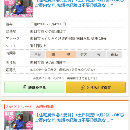
【住宅展示場の受付】<土日限定!!>月2回～OK◎
ご案内など♪知識や経験は不要◎残業なし＊
給与
日給6500～1万4500円
勤務地
四日市市 その他四日市
アクセス
四日市あすなろう鉄道内部線 南日永駅 徒歩 16分
シフト
週1日以上
時間帯
早朝
朝
昼
夕方
夜
夜勤
面接地
四日市市 その他四日市
応募先
株式会社一条工務店 (勤務地：四日市ﾊｳｼﾞﾝｸﾞｾﾝﾀｰ)
募集終了日時：8月31日
掲載終了まであと21日
詳細を見る
とりあえず保存
アルバイト・パート
未経験者歓迎
【住宅展示場の受付】<土日限定!!>月2回～OK◎
ご案内など♪知識や経験は不要◎残業なし＊