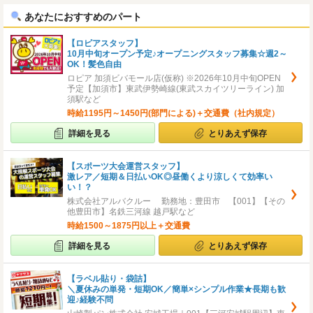
あなたにおすすめのパート
【ロピアスタッフ】
10月中旬オープン予定♪オープニングスタッフ募集☆週2～
OK！髪色自由
ロピア 加須ビバモール店(仮称) ※2026年10月中旬OPEN
予定【加須市】東武伊勢崎線(東武スカイツリーライン) 加
須駅など
時給1195円～1450円(部門による)＋交通費（社内規定）
詳細を見る
とりあえず保存
【スポーツ大会運営スタッフ】
激レア／短期＆日払いOK◎昼働くより涼しくて効率い
い！？
株式会社アルバクルー 勤務地：豊田市 【001】【その
他豊田市】名鉄三河線 越戸駅など
時給1500～1875円以上＋交通費
詳細を見る
とりあえず保存
【ラベル貼り・袋詰】
＼夏休みの単発・短期OK／簡単×シンプル作業★長期も歓
迎♪経験不問