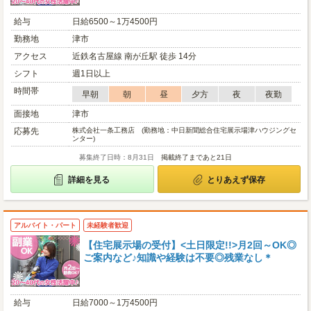
給与
日給6500～1万4500円
勤務地
津市
アクセス
近鉄名古屋線 南が丘駅 徒歩 14分
シフト
週1日以上
時間帯
早朝
朝
昼
夕方
夜
夜勤
面接地
津市
応募先
株式会社一条工務店 (勤務地：中日新聞総合住宅展示場津ハウジングセ
ンター)
募集終了日時：8月31日
掲載終了まであと21日
詳細を見る
とりあえず保存
アルバイト・パート
未経験者歓迎
【住宅展示場の受付】<土日限定!!>月2回～OK◎
ご案内など♪知識や経験は不要◎残業なし＊
給与
日給7000～1万4500円