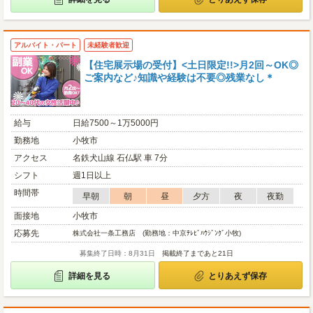
アルバイト・パート
未経験者歓迎
【住宅展示場の受付】<土日限定!!>月2回～OK◎
ご案内など♪知識や経験は不要◎残業なし＊
給与
日給7500～1万5000円
勤務地
小牧市
アクセス
名鉄犬山線 石仏駅 車 7分
シフト
週1日以上
時間帯
早朝
朝
昼
夕方
夜
夜勤
面接地
小牧市
応募先
株式会社一条工務店 (勤務地：中京ﾃﾚﾋﾞﾊｳｼﾞﾝｸﾞ小牧)
募集終了日時：8月31日
掲載終了まであと21日
詳細を見る
とりあえず保存