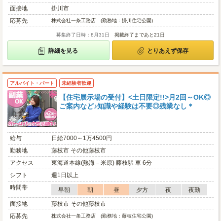
面接地
掛川市
応募先
株式会社一条工務店 (勤務地：掛川住宅公園)
募集終了日時：8月31日
掲載終了まであと21日
詳細を見る
とりあえず保存
アルバイト・パート
未経験者歓迎
【住宅展示場の受付】<土日限定!!>月2回～OK◎
ご案内など♪知識や経験は不要◎残業なし＊
給与
日給7000～1万4500円
勤務地
藤枝市 その他藤枝市
アクセス
東海道本線(熱海－米原) 藤枝駅 車 6分
シフト
週1日以上
時間帯
早朝
朝
昼
夕方
夜
夜勤
面接地
藤枝市 その他藤枝市
応募先
株式会社一条工務店 (勤務地：藤枝住宅公園)