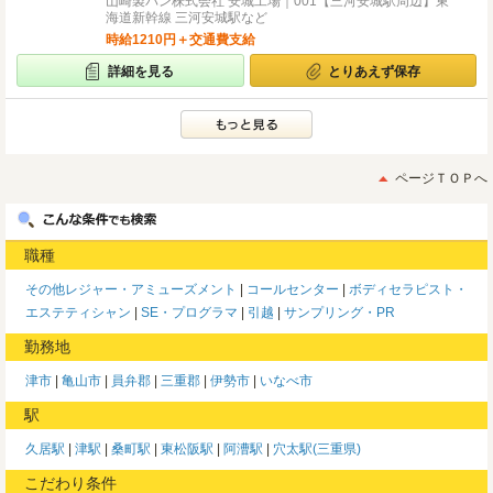
山崎製パン株式会社 安城工場｜001【三河安城駅周辺】東
海道新幹線 三河安城駅など
時給1210円＋交通費支給
詳細を見る
とりあえず保存
ページＴＯＰへ
職種
その他レジャー・アミューズメント
コールセンター
ボディセラピスト・
エステティシャン
SE・プログラマ
引越
サンプリング・PR
勤務地
津市
亀山市
員弁郡
三重郡
伊勢市
いなべ市
駅
久居駅
津駅
桑町駅
東松阪駅
阿漕駅
穴太駅(三重県)
こだわり条件