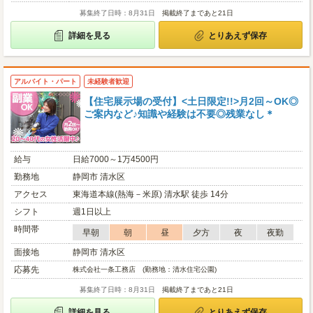
募集終了日時：8月31日
掲載終了まであと21日
詳細を見る
とりあえず保存
アルバイト・パート
未経験者歓迎
【住宅展示場の受付】<土日限定!!>月2回～OK◎
ご案内など♪知識や経験は不要◎残業なし＊
給与
日給7000～1万4500円
勤務地
静岡市 清水区
アクセス
東海道本線(熱海－米原) 清水駅 徒歩 14分
シフト
週1日以上
時間帯
早朝
朝
昼
夕方
夜
夜勤
面接地
静岡市 清水区
応募先
株式会社一条工務店 (勤務地：清水住宅公園)
募集終了日時：8月31日
掲載終了まであと21日
詳細を見る
とりあえず保存