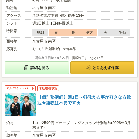
給与
時給1220円＋成果報酬
勤務地
名古屋市 南区
アクセス
名鉄名古屋本線 桜駅 徒歩 13分
シフト
週3日以上 1日4時間以上
時間帯
早朝
朝
昼
夕方
夜
夜勤
面接地
名古屋市 南区
応募先
あいち生活協同組合 笠寺本部
募集終了日時：8月23日
掲載終了まであと16日
詳細を見る
とりあえず保存
アルバイト・パート
未経験者歓迎
【個別塾講師】週1日～◎教える事が好きな方歓
迎★経験は不要です★
給与
1コマ2590円 ※オープニングスタッフ特別給与(2026年3月
末まで)
勤務地
名古屋市 南区