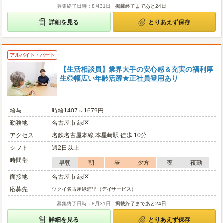
募集終了日時：8月31日
掲載終了まであと24日
詳細を見る
とりあえず保存
アルバイト・パート
【生活相談員】業界大手の安心感＆充実の福利厚
生◎幅広い年齢活躍★正社員登用あり
給与
時給1407～1679円
勤務地
名古屋市 緑区
アクセス
名鉄名古屋本線 本星崎駅 徒歩 10分
シフト
週2日以上
時間帯
早朝
朝
昼
夕方
夜
夜勤
面接地
名古屋市 緑区
応募先
ツクイ名古屋緑浦里（デイサービス）
募集終了日時：8月31日
掲載終了まであと24日
詳細を見る
とりあえず保存