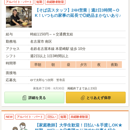
アルバイト・パート
短期
未経験者歓迎
【そば店スタッフ】24H営業｜週2日3時間～O
K！いつもの家事の延長で◎絶品まかないあり♪
給与
時給1150円～＋交通費支給
勤務地
名古屋市 南区
アクセス
名鉄名古屋本線 本星崎駅 徒歩 10分
シフト
週2日以上 1日3時間以上
時間帯
早朝
朝
昼
夕方
夜
夜勤
面接地
応募先
ゆで太郎もつ次郎 笠寺店
募集終了日時：8月30日
掲載終了まであと23日
詳細を見る
とりあえず保存
NEW
アルバイト・パート
日払い
短期
未経験者歓迎
【家庭教師】大学生歓迎！日払い＆手渡しOK★