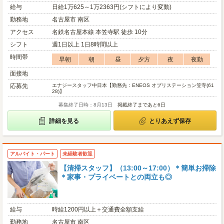
給与
日給1万625～1万2363円(シフトにより変動)
勤務地
名古屋市 南区
アクセス
名鉄名古屋本線 本笠寺駅 徒歩 10分
シフト
週1日以上 1日8時間以上
時間帯
早朝
朝
昼
夕方
夜
夜勤
面接地
応募先
エナジースタッフ中日本【勤務先：ENEOS オブリステーション笠寺(61
28)】
募集終了日時：8月13日
掲載終了まであと6日
詳細を見る
とりあえず保存
アルバイト・パート
未経験者歓迎
【清掃スタッフ】（13:00～17:00）＊簡単お掃除
＊家事・プライベートとの両立も◎
給与
時給1200円以上＋交通費全額支給
勤務地
名古屋市 南区