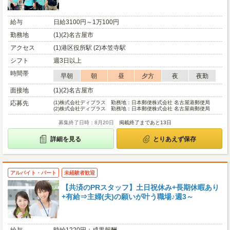
給与
日給3100円～1万100円
勤務地
(1)(2)名古屋市
アクセス
(1)港区役所駅 (2)本笠寺駅
シフト
週3日以上
時間帯
早朝
朝
昼
夕方
夜
夜勤
面接地
(1)(2)名古屋市
応募先
(1)
株式会社ディプラス 勤務地：日本郵便株式会社 名古屋港郵便局
(2)
株式会社ディプラス 勤務地：日本郵便株式会社 名古屋南郵便局
募集終了日時：8月20日
掲載終了まであと13日
詳細を見る
とりあえず保存
アルバイト・パート
未経験者歓迎
【共済のPRスタッフ】土日祝休み+長期休暇あり
+有給⇒主婦(夫)の願いが叶う職場♪週3～