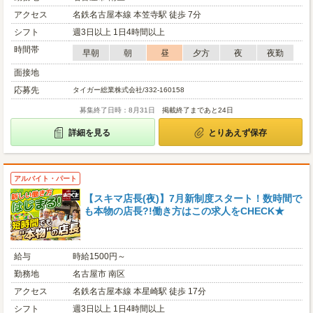
アクセス
名鉄名古屋本線 本笠寺駅 徒歩 7分
シフト
週3日以上 1日4時間以上
時間帯
早朝
朝
昼
夕方
夜
夜勤
面接地
応募先
タイガー総業株式会社/332-160158
募集終了日時：8月31日
掲載終了まであと24日
詳細を見る
とりあえず保存
アルバイト・パート
【スキマ店長(夜)】7月新制度スタート！数時間で
も本物の店長?!働き方はこの求人をCHECK★
給与
時給1500円～
勤務地
名古屋市 南区
アクセス
名鉄名古屋本線 本星崎駅 徒歩 17分
シフト
週3日以上 1日4時間以上