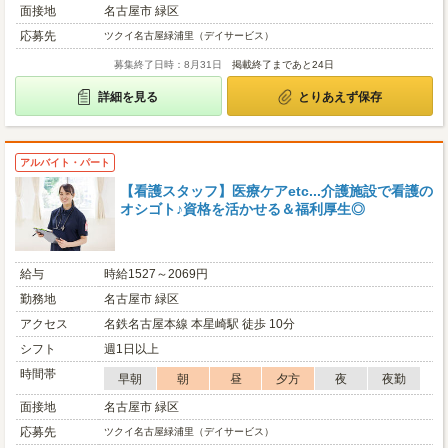
面接地
名古屋市 緑区
応募先
ツクイ名古屋緑浦里（デイサービス）
募集終了日時：8月31日
掲載終了まであと24日
詳細を見る
とりあえず保存
アルバイト・パート
【看護スタッフ】医療ケアetc...介護施設で看護の
オシゴト♪資格を活かせる＆福利厚生◎
給与
時給1527～2069円
勤務地
名古屋市 緑区
アクセス
名鉄名古屋本線 本星崎駅 徒歩 10分
シフト
週1日以上
時間帯
早朝
朝
昼
夕方
夜
夜勤
面接地
名古屋市 緑区
応募先
ツクイ名古屋緑浦里（デイサービス）