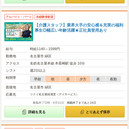
アルバイト・パート
未経験者歓迎
【介護スタッフ】業界大手の安心感＆充実の福利
厚生◎幅広い年齢活躍★正社員登用あり
給与
時給1140～1599円
勤務地
名古屋市 緑区
アクセス
名鉄名古屋本線 本星崎駅 徒歩 10分
シフト
週2日以上
時間帯
早朝
朝
昼
夕方
夜
夜勤
面接地
名古屋市 緑区
応募先
ツクイ名古屋緑浦里（デイサービス）
募集終了日時：8月31日
掲載終了まであと24日
詳細を見る
とりあえず保存