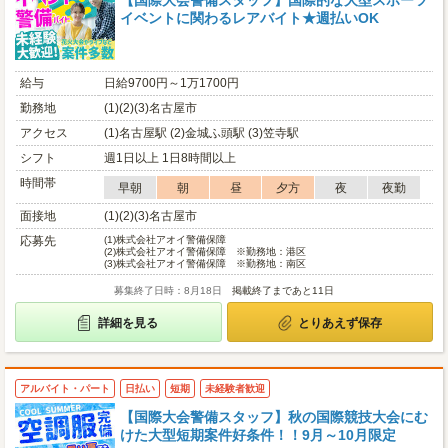
【国際大会警備スタッフ】国際的な大型スポーツ
イベントに関わるレアバイト★週払いOK
給与
日給9700円～1万1700円
勤務地
(1)(2)(3)名古屋市
アクセス
(1)名古屋駅 (2)金城ふ頭駅 (3)笠寺駅
シフト
週1日以上 1日8時間以上
時間帯
早朝
朝
昼
夕方
夜
夜勤
面接地
(1)(2)(3)名古屋市
応募先
(1)
株式会社アオイ警備保障
(2)
株式会社アオイ警備保障 ※勤務地：港区
(3)
株式会社アオイ警備保障 ※勤務地：南区
募集終了日時：8月18日
掲載終了まであと11日
詳細を見る
とりあえず保存
アルバイト・パート
日払い
短期
未経験者歓迎
【国際大会警備スタッフ】秋の国際競技大会にむ
けた大型短期案件好条件！！9月～10月限定