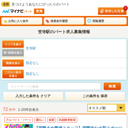
見つけようあなたにぴったりのパート
0
東海
お気に入り条件
検索条件履歴
閲覧履歴
笠寺駅のパート求人募集情報
笠寺駅
指定なし
指定なし
入力した条件を クリア
この条件を 保存
72
件中
1-20件目表示
アルバイト・パート
週払い
短期
未経験者歓迎