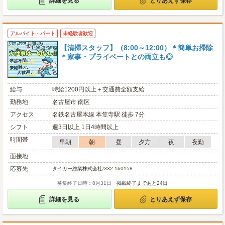
詳細を見る
とりあえず保存
アルバイト・パート
未経験者歓迎
【清掃スタッフ】（8:00～12:00）＊簡単お掃除
＊家事・プライベートとの両立も◎
給与
時給1200円以上＋交通費全額支給
勤務地
名古屋市 南区
アクセス
名鉄名古屋本線 本笠寺駅 徒歩 7分
シフト
週3日以上 1日4時間以上
時間帯
早朝
朝
昼
夕方
夜
夜勤
面接地
応募先
タイガー総業株式会社/332-160158
募集終了日時：8月31日
掲載終了まであと24日
詳細を見る
とりあえず保存