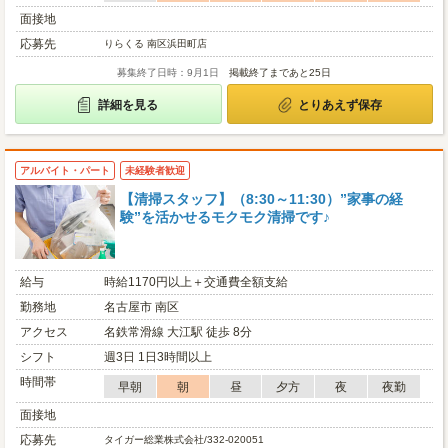
面接地
応募先
りらくる 南区浜田町店
募集終了日時：9月1日
掲載終了まであと25日
詳細を見る
とりあえず保存
アルバイト・パート
未経験者歓迎
【清掃スタッフ】（8:30～11:30）”家事の経
験”を活かせるモクモク清掃です♪
給与
時給1170円以上＋交通費全額支給
勤務地
名古屋市 南区
アクセス
名鉄常滑線 大江駅 徒歩 8分
シフト
週3日 1日3時間以上
時間帯
早朝
朝
昼
夕方
夜
夜勤
面接地
応募先
タイガー総業株式会社/332-020051