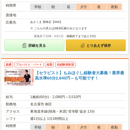
時間帯
早朝
朝
昼
夕方
夜
夜勤
面接地
応募先
あさくま 星崎店【998】
※ こちらの求人はWEB応募のみとなります
募集終了日時：9月1日
掲載終了まであと25日
詳細を見る
とりあえず保存
急募
アルバイト・パート
短期
未経験者歓迎
【セラピスト】もみほぐし経験者大募集！業界最
高水準60分2,840円～も可能です！
給与
1施術(60分)：2,088円～3,510円
勤務地
名古屋市 南区
アクセス
東海道本線(熱海－米原) 笠寺駅 徒歩 13分
シフト
週1日以上 1日1時間以上
時間帯
早朝
朝
昼
夕方
夜
夜勤