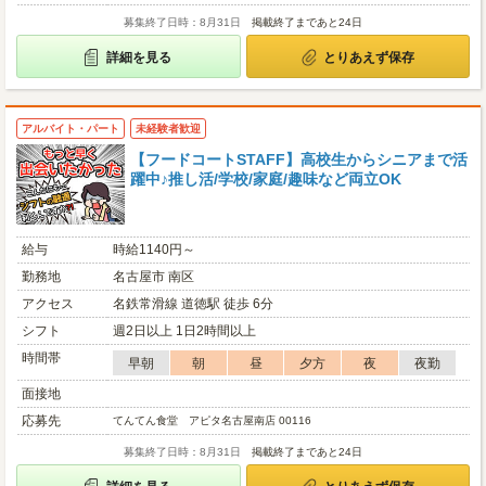
募集終了日時：8月31日
掲載終了まであと24日
詳細を見る
とりあえず保存
アルバイト・パート
未経験者歓迎
【フードコートSTAFF】高校生からシニアまで活
躍中♪推し活/学校/家庭/趣味など両立OK
給与
時給1140円～
勤務地
名古屋市 南区
アクセス
名鉄常滑線 道徳駅 徒歩 6分
シフト
週2日以上 1日2時間以上
時間帯
早朝
朝
昼
夕方
夜
夜勤
面接地
応募先
てんてん食堂 アピタ名古屋南店 00116
募集終了日時：8月31日
掲載終了まであと24日