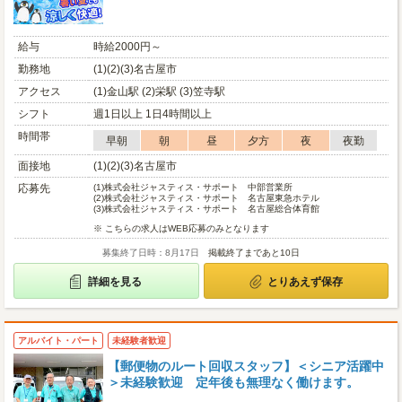
給与
時給2000円～
勤務地
(1)(2)(3)名古屋市
アクセス
(1)金山駅 (2)栄駅 (3)笠寺駅
シフト
週1日以上 1日4時間以上
時間帯
早朝
朝
昼
夕方
夜
夜勤
面接地
(1)(2)(3)名古屋市
応募先
(1)
株式会社ジャスティス・サポート 中部営業所
(2)
株式会社ジャスティス・サポート 名古屋東急ホテル
(3)
株式会社ジャスティス・サポート 名古屋総合体育館
※ こちらの求人はWEB応募のみとなります
募集終了日時：8月17日
掲載終了まであと10日
詳細を見る
とりあえず保存
アルバイト・パート
未経験者歓迎
【郵便物のルート回収スタッフ】＜シニア活躍中
＞未経験歓迎 定年後も無理なく働けます。