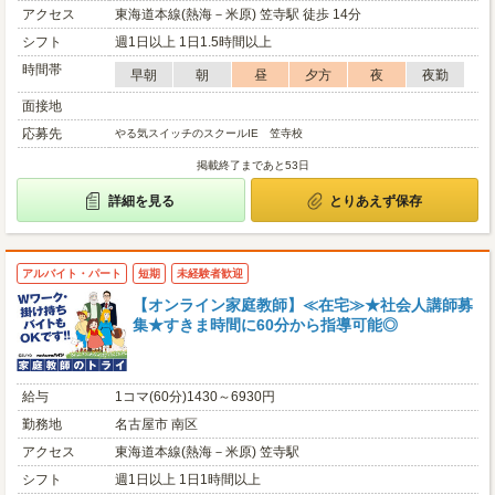
アクセス
東海道本線(熱海－米原) 笠寺駅 徒歩 14分
シフト
週1日以上 1日1.5時間以上
時間帯
早朝
朝
昼
夕方
夜
夜勤
面接地
応募先
やる気スイッチのスクールIE 笠寺校
掲載終了まであと53日
詳細を見る
とりあえず保存
アルバイト・パート
短期
未経験者歓迎
【オンライン家庭教師】≪在宅≫★社会人講師募
集★すきま時間に60分から指導可能◎
給与
1コマ(60分)1430～6930円
勤務地
名古屋市 南区
アクセス
東海道本線(熱海－米原) 笠寺駅
シフト
週1日以上 1日1時間以上