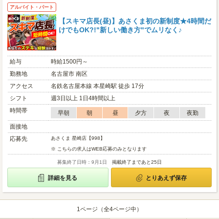
アルバイト・パート
【スキマ店長(昼)】あさくま初の新制度★4時間だ
けでもOK?!"新しい働き方"でムリなく♪
給与
時給1500円～
勤務地
名古屋市 南区
アクセス
名鉄名古屋本線 本星崎駅 徒歩 17分
シフト
週3日以上 1日4時間以上
時間帯
早朝
朝
昼
夕方
夜
夜勤
面接地
応募先
あさくま 星崎店【998】
※ こちらの求人はWEB応募のみとなります
募集終了日時：9月1日
掲載終了まであと25日
詳細を見る
とりあえず保存
1ページ（全4ページ中）