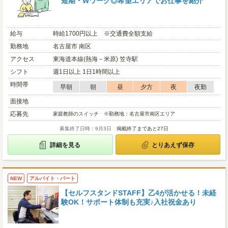
短期・Wワーク◎希望エリアでお仕事を紹介
給与
時給1700円以上 ※交通費全額支給
勤務地
名古屋市 南区
アクセス
東海道本線(熱海－米原) 笠寺駅
シフト
週1日以上 1日1時間以上
時間帯
早朝
朝
昼
夕方
夜
夜勤
面接地
応募先
家庭教師のスイッチ ※勤務地：名古屋市南区エリア
募集終了日時：9月3日
掲載終了まであと27日
詳細を見る
とりあえず保存
NEW
アルバイト・パート
【セルフスタンドSTAFF】乙4が活かせる！未経
験OK！サポート体制も充実♪入社祝金あり