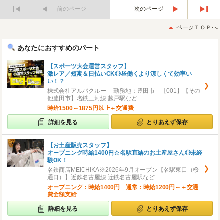
前のページ
次のページ
最
最
初
後
ページＴＯＰへ
へ
へ
あなたにおすすめのパート
【スポーツ大会運営スタッフ】
激レア／短期＆日払いOK◎昼働くより涼しくて効率い
い！？
株式会社アルバクルー 勤務地：豊田市 【001】【その
他豊田市】名鉄三河線 越戸駅など
時給1500～1875円以上＋交通費
詳細を見る
とりあえず保存
【お土産販売スタッフ】
オープニング時給1400円☆名駅直結のお土産屋さん◎未経
験OK！
名鉄商店MEICHIKA※2026年9月オープン【名駅東口（桜
通口）】近鉄名古屋線 近鉄名古屋駅など
オープニング：時給1400円 通常：時給1200円～＋交通
費全額支給
詳細を見る
とりあえず保存