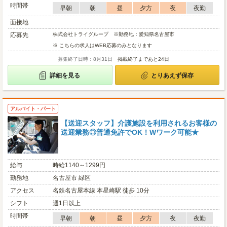
時間帯
早朝
朝
昼
夕方
夜
夜勤
面接地
応募先
株式会社トライグループ ※勤務地：愛知県名古屋市
※ こちらの求人はWEB応募のみとなります
募集終了日時：8月31日
掲載終了まであと24日
詳細を見る
とりあえず保存
アルバイト・パート
【送迎スタッフ】介護施設を利用されるお客様の
送迎業務◎普通免許でOK！Wワーク可能★
給与
時給1140～1299円
勤務地
名古屋市 緑区
アクセス
名鉄名古屋本線 本星崎駅 徒歩 10分
シフト
週1日以上
時間帯
早朝
朝
昼
夕方
夜
夜勤