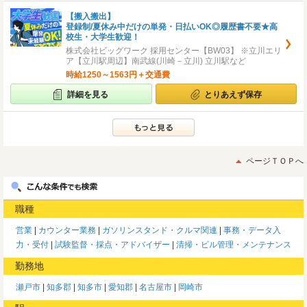
【搬入搬出】
登録制/夏休み中だけの単発・日払いOK◎履歴書不要★高
校生・大学生歓迎！
株式会社ビッグワーク 採用センター【BW03】 ※立川エリ
ア【立川駅周辺】南武線(川崎－立川) 立川駅など
時給1250～1563円＋交通費
詳細を見る
とりあえず保存
ページＴＯＰへ
職種
営業
カウンター業務
ガソリンスタンド・クルマ関連
事務・データ入
力・受付
試験監督・採点・アドバイザー
清掃・ビル管理・メンテナンス
勤務地
瀬戸市
知多郡
知多市
愛知郡
名古屋市
岡崎市