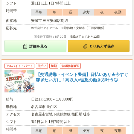
シフト
週1日以上 1日7時間以上
時間帯
早朝
朝
昼
夕方
夜
夜勤
面接地
安城市 三河安城駅周辺
応募先
株式会社アイアール ※勤務地：安城市【三河採用係】
募集終了日時：8月20日
掲載終了まであと12日
詳細を見る
とりあえず保存
アルバイト・パート
日払い
短期
未経験者歓迎
【交通誘導・イベント警備】日払いあり★今すぐ
稼ぎたい方に！高収入×理想の働き方叶う◎
給与
日給1万1300～1万3800円
勤務地
名古屋市 天白区
アクセス
名古屋市営地下鉄鶴舞線 植田駅 徒歩
シフト
週1日以上 1日7時間以上
時間帯
早朝
朝
昼
夕方
夜
夜勤