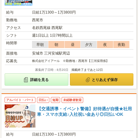
給与
日給1万1300～1万3800円
勤務地
西尾市
アクセス
名鉄西尾線 西尾駅
シフト
週1日以上 1日7時間以上
時間帯
早朝
朝
昼
夕方
夜
夜勤
面接地
安城市 三河安城駅周辺
応募先
株式会社アイアール ※勤務地：西尾市【三河採用係】
募集終了日時：8月20日
掲載終了まであと12日
詳細を見る
とりあえず保存
アルバイト・パート
日払い
短期
未経験者歓迎
【交通誘導・イベント警備】好待遇が自慢★社用
車・スマホ支給♪入社祝い金あり◎日払いOK
給与
日給1万1300～1万3800円