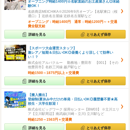
オープニング時給1400円☆名駅直結のお土産屋さん◎未経
験OK！
名鉄商店MEICHIKA※2026年9月オープン【名駅東口（桜
通口）】近鉄名古屋線 近鉄名古屋駅など
オープニング：時給1400円 通常：時給1200円～＋交通
費全額支給
詳細を見る
とりあえず保存
【スポーツ大会運営スタッフ】
激レア／短期＆日払いOK◎昼働くより涼しくて効率い
い！？
株式会社アルバクルー 勤務地：豊田市 【001】【その
他豊田市】名鉄三河線 越戸駅など
時給1500～1875円以上＋交通費
詳細を見る
とりあえず保存
【搬入搬出】
登録制/夏休み中だけの単発・日払いOK◎履歴書不要★高
校生・大学生歓迎！
株式会社ビッグワーク 採用センター【BW03】 ※立川エリ
ア【立川駅周辺】南武線(川崎－立川) 立川駅など
時給1250～1563円＋交通費
詳細を見る
とりあえず保存