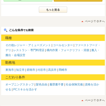
ページＴＯＰへ
職種
その他レジャー・アミューズメント
コールセンター
ファーストフード・
デリ
レストラン・専門料理店
構内作業・フォークリフト・溶接
搬入・
搬出・会場設営
勤務地
東海市
知立市
碧南市
刈谷市
高浜市
岡崎市
こだわり条件
オープニングスタッフ
髪色自由
履歴書不要
社会保険完備
資格を活か
せる
PCスキルを活かす
ページＴＯＰへ