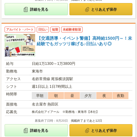
詳細を見る
とりあえず保存
アルバイト・パート
日払い
短期
未経験者歓迎
【交通誘導・イベント警備】高時給1500円～！未
経験でもガッツリ稼げる♪日払いあり◎
給与
日給1万1300～1万3800円
勤務地
東海市
アクセス
名鉄常滑線 尾張横須賀駅
シフト
週1日以上 1日7時間以上
時間帯
早朝
朝
昼
夕方
夜
夜勤
面接地
名古屋市 熱田区
応募先
株式会社アイアール ※勤務地：東海市【本社】
募集終了日時：8月20日
掲載終了まであと12日
詳細を見る
とりあえず保存