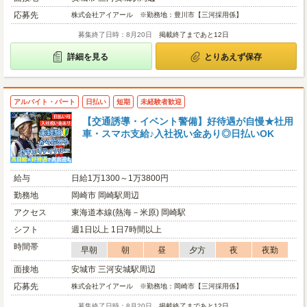
応募先
株式会社アイアール ※勤務地：豊川市【三河採用係】
募集終了日時：8月20日
掲載終了まであと12日
詳細を見る
とりあえず保存
アルバイト・パート
日払い
短期
未経験者歓迎
【交通誘導・イベント警備】好待遇が自慢★社用
車・スマホ支給♪入社祝い金あり◎日払いOK
給与
日給1万1300～1万3800円
勤務地
岡崎市 岡崎駅周辺
アクセス
東海道本線(熱海－米原) 岡崎駅
シフト
週1日以上 1日7時間以上
時間帯
早朝
朝
昼
夕方
夜
夜勤
面接地
安城市 三河安城駅周辺
応募先
株式会社アイアール ※勤務地：岡崎市【三河採用係】
募集終了日時：8月20日
掲載終了まであと12日