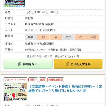
給与
日給1万1300～1万3800円
勤務地
豊明市
アクセス
名鉄名古屋本線 前後駅
シフト
週1日以上 1日7時間以上
時間帯
早朝
朝
昼
夕方
夜
夜勤
面接地
安城市 三河安城駅周辺
応募先
株式会社アイアール ※勤務地：豊明市【三河採用係】
募集終了日時：8月20日
掲載終了まであと12日
詳細を見る
とりあえず保存
アルバイト・パート
日払い
短期
未経験者歓迎
【交通誘導・イベント警備】高時給1500円～！未
経験でもガッツリ稼げる♪日払いあり◎