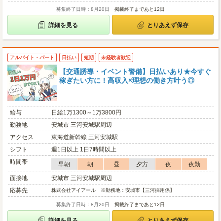
募集終了日時：8月20日
掲載終了まであと12日
詳細を見る
とりあえず保存
アルバイト・パート
日払い
短期
未経験者歓迎
【交通誘導・イベント警備】日払いあり★今すぐ
稼ぎたい方に！高収入×理想の働き方叶う◎
給与
日給1万1300～1万3800円
勤務地
安城市 三河安城駅周辺
アクセス
東海道新幹線 三河安城駅
シフト
週1日以上 1日7時間以上
時間帯
早朝
朝
昼
夕方
夜
夜勤
面接地
安城市 三河安城駅周辺
応募先
株式会社アイアール ※勤務地：安城市【三河採用係】
募集終了日時：8月20日
掲載終了まであと12日
詳細を見る
とりあえず保存