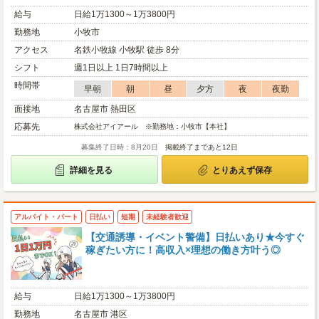
給与
日給1万1300～1万3800円
勤務地
小牧市
アクセス
名鉄小牧線 小牧駅 徒歩 8分
シフト
週1日以上 1日7時間以上
時間帯
早朝
朝
昼
夕方
夜
夜勤
面接地
名古屋市 熱田区
応募先
株式会社アイアール ※勤務地：小牧市【本社】
募集終了日時：8月20日
掲載終了まであと12日
詳細を見る
とりあえず保存
アルバイト・パート
日払い
短期
未経験者歓迎
【交通誘導・イベント警備】日払いあり★今すぐ
稼ぎたい方に！高収入×理想の働き方叶う◎
給与
日給1万1300～1万3800円
勤務地
名古屋市 港区