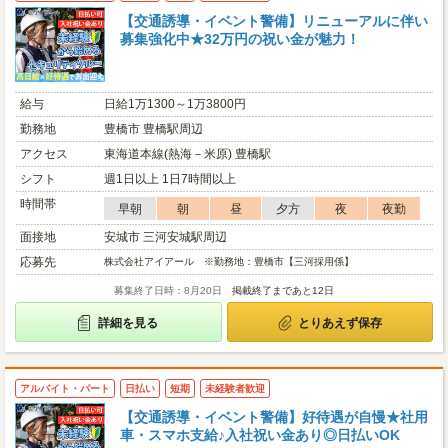
【交通誘導・イベント警備】リニューアルに伴い
募集強化中★32万円の祝い金が魅力！
給与
日給1万1300～1万3800円
勤務地
豊橋市 豊橋駅周辺
アクセス
東海道本線(熱海－米原) 豊橋駅
シフト
週1日以上 1日7時間以上
時間帯
早朝
朝
昼
夕方
夜
夜勤
面接地
安城市 三河安城駅周辺
応募先
株式会社アイアール ※勤務地：豊橋市【三河採用係】
募集終了日時：8月20日
掲載終了まであと12日
詳細を見る
とりあえず保存
アルバイト・パート
日払い
短期
未経験者歓迎
【交通誘導・イベント警備】好待遇が自慢★社用
車・スマホ支給♪入社祝い金あり◎日払いOK