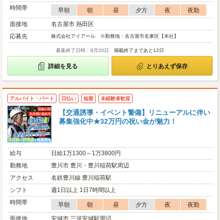
時間帯
早朝
朝
昼
夕方
夜
夜勤
面接地
名古屋市 熱田区
応募先
株式会社アイアール ※勤務地：名古屋市名東区【本社】
募集終了日時：8月20日
掲載終了まであと12日
詳細を見る
とりあえず保存
アルバイト・パート
日払い
短期
未経験者歓迎
【交通誘導・イベント警備】リニューアルに伴い
募集強化中★32万円の祝い金が魅力！
給与
日給1万1300～1万3800円
勤務地
豊川市 豊川・豊川稲荷駅周辺
アクセス
名鉄豊川線 豊川稲荷駅
シフト
週1日以上 1日7時間以上
時間帯
早朝
朝
昼
夕方
夜
夜勤
面接地
安城市 三河安城駅周辺