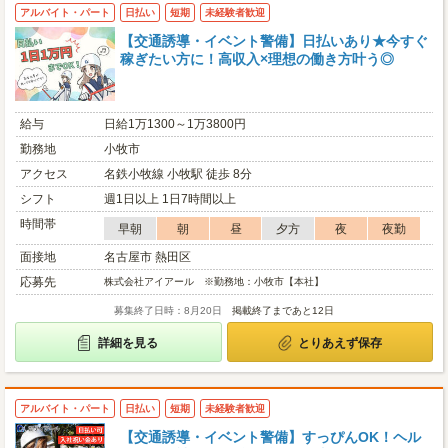
アルバイト・パート
日払い
短期
未経験者歓迎
【交通誘導・イベント警備】日払いあり★今すぐ
稼ぎたい方に！高収入×理想の働き方叶う◎
給与
日給1万1300～1万3800円
勤務地
小牧市
アクセス
名鉄小牧線 小牧駅 徒歩 8分
シフト
週1日以上 1日7時間以上
時間帯
早朝
朝
昼
夕方
夜
夜勤
面接地
名古屋市 熱田区
応募先
株式会社アイアール ※勤務地：小牧市【本社】
募集終了日時：8月20日
掲載終了まであと12日
詳細を見る
とりあえず保存
アルバイト・パート
日払い
短期
未経験者歓迎
【交通誘導・イベント警備】すっぴんOK！ヘル