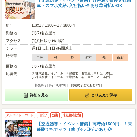
【交通誘導・イベント警備】好待遇が自慢★社用
車・スマホ支給♪入社祝い金あり◎日払いOK
給与
日給1万1300～1万3800円
勤務地
(1)(2)名古屋市
アクセス
(1)八田駅 (2)金山駅
シフト
週1日以上 1日7時間以上
時間帯
早朝
朝
昼
夕方
夜
夜勤
面接地
(1)(2)名古屋市
応募先
(1)
株式会社アイアール ※勤務地：名古屋市中川区【本社】
(2)
株式会社アイアール ※勤務地：名古屋市中区【本社】
募集終了日時：8月20日
掲載終了まであと12日
詳細を見る
とりあえず保存
アルバイト・パート
日払い
短期
未経験者歓迎
【交通誘導・イベント警備】高時給1500円～！未
経験でもガッツリ稼げる♪日払いあり◎