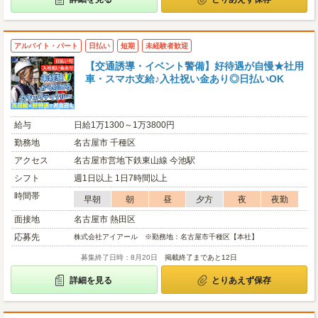
アルバイト・パート
日払い
短期
未経験者歓迎
【交通誘導・イベント警備】好待遇が自慢★社用
車・スマホ支給♪入社祝い金あり◎日払いOK
給与
日給1万1300～1万3800円
勤務地
名古屋市 千種区
アクセス
名古屋市営地下鉄東山線 今池駅
シフト
週1日以上 1日7時間以上
時間帯
早朝
朝
昼
夕方
夜
夜勤
面接地
名古屋市 熱田区
応募先
株式会社アイアール ※勤務地：名古屋市千種区【本社】
募集終了日時：8月20日
掲載終了まであと12日
詳細を見る
とりあえず保存