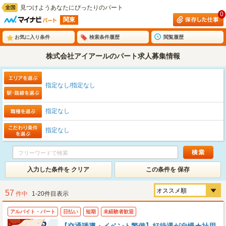
見つけようあなたにぴったりのパート
0
関東
お気に入り条件
検索条件履歴
閲覧履歴
株式会社アイアールのパート求人募集情報
指定なし/指定なし
指定なし
指定なし
入力した条件を クリア
この条件を 保存
57
件中
1-20件目表示
アルバイト・パート
日払い
短期
未経験者歓迎