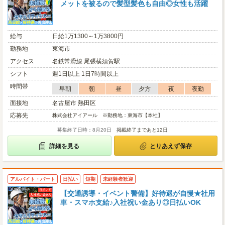
メットを被るので髪型髪色も自由◎女性も活躍
給与
日給1万1300～1万3800円
勤務地
東海市
アクセス
名鉄常滑線 尾張横須賀駅
シフト
週1日以上 1日7時間以上
時間帯
早朝
朝
昼
夕方
夜
夜勤
面接地
名古屋市 熱田区
応募先
株式会社アイアール ※勤務地：東海市【本社】
募集終了日時：8月20日
掲載終了まであと12日
詳細を見る
とりあえず保存
アルバイト・パート
日払い
短期
未経験者歓迎
【交通誘導・イベント警備】好待遇が自慢★社用
車・スマホ支給♪入社祝い金あり◎日払いOK