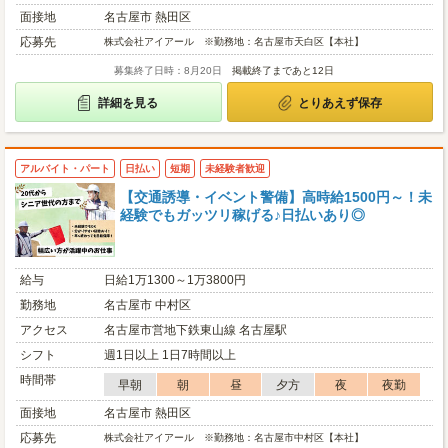
面接地
名古屋市 熱田区
応募先
株式会社アイアール ※勤務地：名古屋市天白区【本社】
募集終了日時：8月20日
掲載終了まであと12日
詳細を見る
とりあえず保存
アルバイト・パート
日払い
短期
未経験者歓迎
【交通誘導・イベント警備】高時給1500円～！未
経験でもガッツリ稼げる♪日払いあり◎
給与
日給1万1300～1万3800円
勤務地
名古屋市 中村区
アクセス
名古屋市営地下鉄東山線 名古屋駅
シフト
週1日以上 1日7時間以上
時間帯
早朝
朝
昼
夕方
夜
夜勤
面接地
名古屋市 熱田区
応募先
株式会社アイアール ※勤務地：名古屋市中村区【本社】