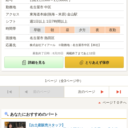
給与
日給1万1300～1万3800円
勤務地
名古屋市 中区
アクセス
東海道本線(熱海－米原) 金山駅
シフト
週1日以上 1日7時間以上
時間帯
早朝
朝
昼
夕方
夜
夜勤
面接地
名古屋市 熱田区
応募先
株式会社アイアール ※勤務地：名古屋市中区【本社】
募集終了日時：8月20日
掲載終了まであと12日
詳細を見る
とりあえず保存
1ページ（全3ページ中）
前のページ
次のページ
最
最
初
後
ページＴＯＰへ
へ
へ
あなたにおすすめのパート
【お土産販売スタッフ】