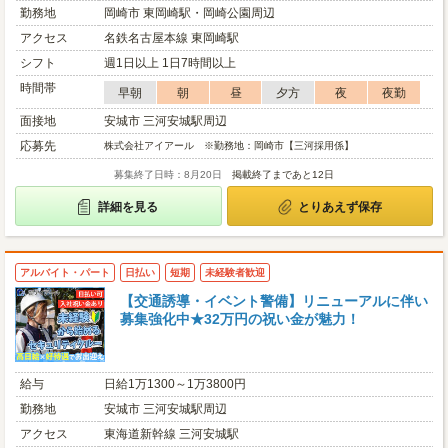
勤務地
岡崎市 東岡崎駅・岡崎公園周辺
アクセス
名鉄名古屋本線 東岡崎駅
シフト
週1日以上 1日7時間以上
時間帯
早朝
朝
昼
夕方
夜
夜勤
面接地
安城市 三河安城駅周辺
応募先
株式会社アイアール ※勤務地：岡崎市【三河採用係】
募集終了日時：8月20日
掲載終了まであと12日
詳細を見る
とりあえず保存
アルバイト・パート
日払い
短期
未経験者歓迎
【交通誘導・イベント警備】リニューアルに伴い
募集強化中★32万円の祝い金が魅力！
給与
日給1万1300～1万3800円
勤務地
安城市 三河安城駅周辺
アクセス
東海道新幹線 三河安城駅