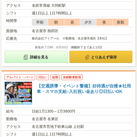
アクセス
名鉄常滑線 大同町駅
シフト
週1日以上 1日7時間以上
時間帯
早朝
朝
昼
夕方
夜
夜勤
面接地
名古屋市 熱田区
応募先
株式会社アイアール ※勤務地：名古屋市港区【本社】
募集終了日時：8月20日
掲載終了まであと12日
詳細を見る
とりあえず保存
アルバイト・パート
日払い
短期
未経験者歓迎
【交通誘導・イベント警備】好待遇が自慢★社用
車・スマホ支給♪入社祝い金あり◎日払いOK
給与
日給1万1300～1万3800円
勤務地
名古屋市 名東区
アクセス
名古屋市営地下鉄東山線 上社駅
シフト
週1日以上 1日7時間以上