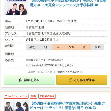
【塾の先生≪小学生対象/英語≫】英語スキル&基
礎力UPに★完全マンツーマン指導◎私服OK
給与
1コマ(60分)：1350～3750円＋交通費
勤務地
名古屋市 北区
アクセス
名古屋市営地下鉄名城線 大曽根駅
シフト
週1日以上 1日1時間以上
時間帯
早朝
朝
昼
夕方
夜
夜勤
面接地
応募先
個別教室のトライ 大曽根駅前校
※ こちらの求人はWEB応募のみとなります
募集終了日時：8月31日
掲載終了まであと23日
詳細を見る
とりあえず保存
アルバイト・パート
短期
未経験者歓迎
【塾講師≪個別指導/小学生対象/理系≫】先生デ
ビューは"トライ"で！得意な1科目でOK◎