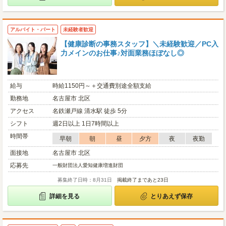
アルバイト・パート
未経験者歓迎
【健康診断の事務スタッフ】＼未経験歓迎／PC入
力メインのお仕事♪対面業務ほぼなし◎
給与
時給1150円～＋交通費別途全額支給
勤務地
名古屋市 北区
アクセス
名鉄瀬戸線 清水駅 徒歩 5分
シフト
週2日以上 1日7時間以上
時間帯
早朝
朝
昼
夕方
夜
夜勤
面接地
名古屋市 北区
応募先
一般財団法人愛知健康増進財団
募集終了日時：8月31日
掲載終了まであと23日
詳細を見る
とりあえず保存