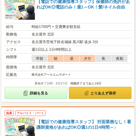
【電話での健康指導スタッフ】保健師の免許があ
ればOK◎電話のみ！週1～OK！髪/ネイル自由
給与
時給1700円 + 交通費全額支給
勤務地
名古屋市 北区
アクセス
名古屋市営地下鉄名城線 黒川駅 徒歩 3分
シフト
週1日以上 1日4時間以上
時間帯
早朝
朝
昼
夕方
夜
夜勤
面接地
名古屋市 北区
応募先
株式会社アールエムサポート
募集終了日時：8月27日
掲載終了まであと19日
詳細を見る
とりあえず保存
急募
アルバイト・パート
【電話での健康指導スタッフ】 対面業務なし！看
護師資格があればOK◎週1の1日4時間～♪