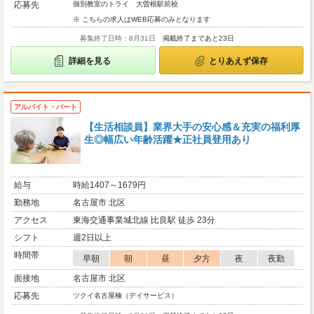
応募先
個別教室のトライ 大曽根駅前校
※ こちらの求人はWEB応募のみとなります
募集終了日時：8月31日
掲載終了まであと23日
詳細を見る
とりあえず保存
アルバイト・パート
【生活相談員】業界大手の安心感＆充実の福利厚
生◎幅広い年齢活躍★正社員登用あり
給与
時給1407～1679円
勤務地
名古屋市 北区
アクセス
東海交通事業城北線 比良駅 徒歩 23分
シフト
週2日以上
時間帯
早朝
朝
昼
夕方
夜
夜勤
面接地
名古屋市 北区
応募先
ツクイ名古屋楠（デイサービス）