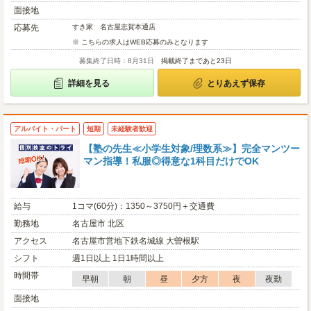
面接地
応募先
すき家 名古屋志賀本通店
※ こちらの求人はWEB応募のみとなります
募集終了日時：8月31日
掲載終了まであと23日
詳細を見る
とりあえず保存
アルバイト・パート
短期
未経験者歓迎
【塾の先生≪小学生対象/理数系≫】完全マンツー
マン指導！私服◎得意な1科目だけでOK
給与
1コマ(60分)：1350～3750円＋交通費
勤務地
名古屋市 北区
アクセス
名古屋市営地下鉄名城線 大曽根駅
シフト
週1日以上 1日1時間以上
時間帯
早朝
朝
昼
夕方
夜
夜勤
面接地