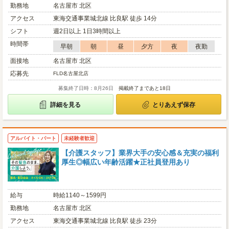
勤務地
名古屋市 北区
アクセス
東海交通事業城北線 比良駅 徒歩 14分
シフト
週2日以上 1日3時間以上
時間帯
早朝
朝
昼
夕方
夜
夜勤
面接地
名古屋市 北区
応募先
FLD名古屋北店
募集終了日時：8月26日
掲載終了まであと18日
詳細を見る
とりあえず保存
アルバイト・パート
未経験者歓迎
【介護スタッフ】業界大手の安心感＆充実の福利
厚生◎幅広い年齢活躍★正社員登用あり
給与
時給1140～1599円
勤務地
名古屋市 北区
アクセス
東海交通事業城北線 比良駅 徒歩 23分