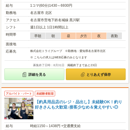
給与
1コマ(60分)1430～6930円
勤務地
名古屋市 北区
アクセス
名古屋市営地下鉄名城線 黒川駅
シフト
週1日以上 1日1時間以上
時間帯
早朝
朝
昼
夕方
夜
夜勤
面接地
応募先
株式会社トライグループ ※勤務地：愛知県名古屋市北区
※ こちらの求人はWEB応募のみとなります
募集終了日時：8月31日
掲載終了まであと23日
詳細を見る
とりあえず保存
アルバイト・パート
未経験者歓迎
【釣具用品店のレジ・品出し】未経験OK！釣り
好きさんも大歓迎♪接客少なめ＆覚えやすい◎
給与
時給1150～1438円 +交通費支給