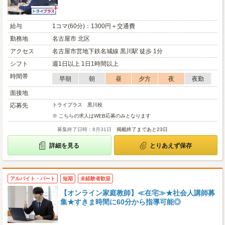
給与
1コマ(60分)：1300円＋交通費
勤務地
名古屋市 北区
アクセス
名古屋市営地下鉄名城線 黒川駅 徒歩 1分
シフト
週1日以上 1日1時間以上
時間帯
早朝
朝
昼
夕方
夜
夜勤
面接地
応募先
トライプラス 黒川校
※ こちらの求人はWEB応募のみとなります
募集終了日時：8月31日
掲載終了まであと23日
詳細を見る
とりあえず保存
アルバイト・パート
短期
未経験者歓迎
【オンライン家庭教師】≪在宅≫★社会人講師募
集★すきま時間に60分から指導可能◎