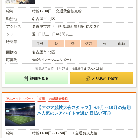
給与
時給1700円 + 交通費全額支給
勤務地
名古屋市 北区
アクセス
名古屋市営地下鉄名城線 黒川駅 徒歩 3分
シフト
週1日以上 1日4時間以上
時間帯
早朝
朝
昼
夕方
夜
夜勤
面接地
名古屋市 北区
応募先
株式会社アールエムサポート
募集終了日時：8月27日
掲載終了まであと19日
詳細を見る
とりあえず保存
アルバイト・パート
短期
未経験者歓迎
【アジア競技大会スタッフ】≪9月～10月の短期
≫人気のレアバイト★週1~日払い可◎
給与
時給1400円～1750円 ＋交通費規支給