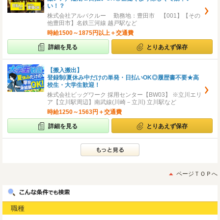
い！？
株式会社アルバクルー 勤務地：豊田市 【001】【その
他豊田市】名鉄三河線 越戸駅など
時給1500～1875円以上＋交通費
詳細を見る
とりあえず保存
【搬入搬出】
登録制/夏休み中だけの単発・日払いOK◎履歴書不要★高
校生・大学生歓迎！
株式会社ビッグワーク 採用センター【BW03】 ※立川エリ
ア【立川駅周辺】南武線(川崎－立川) 立川駅など
時給1250～1563円＋交通費
詳細を見る
とりあえず保存
ページＴＯＰへ
職種