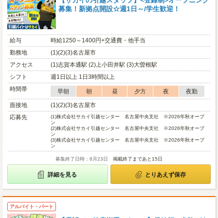
【サカイの引越スタッフ】<登録制>オープニング
募集！新拠点開設☆週1日～/学生歓迎！
給与
時給1250～1400円+交通費・他手当
勤務地
(1)(2)(3)名古屋市
アクセス
(1)志賀本通駅 (2)上小田井駅 (3)大曽根駅
シフト
週1日以上 1日3時間以上
時間帯
早朝
朝
昼
夕方
夜
夜勤
面接地
(1)(2)(3)名古屋市
応募先
(1)
株式会社サカイ引越センター 名古屋中央支社 ※2026年秋オープ
ン
(2)
株式会社サカイ引越センター 名古屋中央支社 ※2026年秋オープ
ン
(3)
株式会社サカイ引越センター 名古屋中央支社 ※2026年秋オープ
ン
募集終了日時：8月23日
掲載終了まであと15日
詳細を見る
とりあえず保存
アルバイト・パート