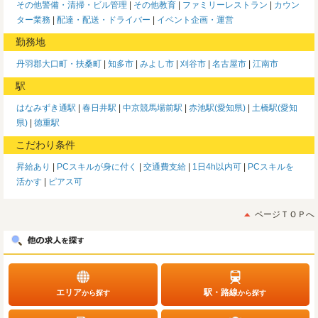
その他警備・清掃・ビル管理
その他教育
ファミリーレストラン
カウン
ター業務
配達・配送・ドライバー
イベント企画・運営
勤務地
丹羽郡大口町・扶桑町
知多市
みよし市
刈谷市
名古屋市
江南市
駅
はなみずき通駅
春日井駅
中京競馬場前駅
赤池駅(愛知県)
土橋駅(愛知
県)
徳重駅
こだわり条件
昇給あり
PCスキルが身に付く
交通費支給
1日4h以内可
PCスキルを
活かす
ピアス可
ページＴＯＰへ
エリア
駅・路線
から探す
から探す