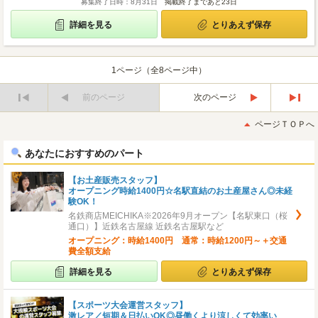
募集終了日時：8月31日
掲載終了まであと23日
詳細を見る
とりあえず保存
1ページ（全8ページ中）
前のページ
次のページ
最
最
初
後
ページＴＯＰへ
へ
へ
あなたにおすすめのパート
【お土産販売スタッフ】
オープニング時給1400円☆名駅直結のお土産屋さん◎未経
験OK！
名鉄商店MEICHIKA※2026年9月オープン【名駅東口（桜
通口）】近鉄名古屋線 近鉄名古屋駅など
オープニング：時給1400円 通常：時給1200円～＋交通
費全額支給
詳細を見る
とりあえず保存
【スポーツ大会運営スタッフ】
激レア／短期＆日払いOK◎昼働くより涼しくて効率い