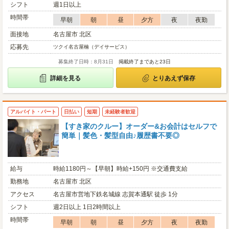
シフト
週1日以上
時間帯
早朝
朝
昼
夕方
夜
夜勤
面接地
名古屋市 北区
応募先
ツクイ名古屋楠（デイサービス）
募集終了日時：8月31日
掲載終了まであと23日
詳細を見る
とりあえず保存
アルバイト・パート
日払い
短期
未経験者歓迎
【すき家のクルー】オーダー&お会計はセルフで
簡単｜髪色・髪型自由♪履歴書不要◎
給与
時給1180円～【早朝】時給+150円 ※交通費支給
勤務地
名古屋市 北区
アクセス
名古屋市営地下鉄名城線 志賀本通駅 徒歩 1分
シフト
週2日以上 1日2時間以上
時間帯
早朝
朝
昼
夕方
夜
夜勤