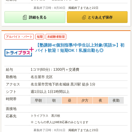
募集終了日時：8月30日
掲載終了まであと22日
詳細を見る
とりあえず保存
アルバイト・パート
短期
未経験者歓迎
【塾講師≪個別指導/中学生以上対象/英語≫】初
バイト歓迎！短期OK！私服出勤も◎
給与
1コマ(60分)：1300円＋交通費
勤務地
名古屋市 北区
アクセス
名古屋市営地下鉄名城線 黒川駅 徒歩 1分
シフト
週1日以上 1日1時間以上
時間帯
早朝
朝
昼
夕方
夜
夜勤
面接地
応募先
トライプラス 黒川校
※ こちらの求人はWEB応募のみとなります
募集終了日時：8月31日
掲載終了まであと23日