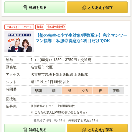
詳細を見る
とりあえず保存
アルバイト・パート
短期
未経験者歓迎
【塾の先生≪小学生対象/理数系≫】完全マンツー
マン指導！私服◎得意な1科目だけでOK
給与
1コマ(60分)：1350～3750円＋交通費
勤務地
名古屋市 北区
アクセス
名古屋市営地下鉄上飯田線 上飯田駅
シフト
週1日以上 1日1時間以上
時間帯
早朝
朝
昼
夕方
夜
夜勤
面接地
応募先
個別教室のトライ 上飯田駅前校
※ こちらの求人はWEB応募のみとなります
募集終了日時：8月31日
掲載終了まであと23日
詳細を見る
とりあえず保存