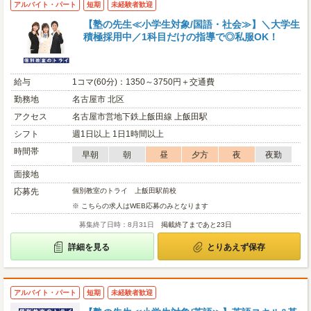
アルバイト・パート
短期
未経験者歓迎
【塾の先生≪小学生対象/国語・社会≫】＼大学生
積極採用中／1科目だけの指導で◎私服OK！
給与
1コマ(60分)：1350～3750円＋交通費
勤務地
名古屋市 北区
アクセス
名古屋市営地下鉄上飯田線 上飯田駅
シフト
週1日以上 1日1時間以上
時間帯
早朝
朝
昼
夕方
夜
夜勤
面接地
応募先
個別教室のトライ 上飯田駅前校
※ こちらの求人はWEB応募のみとなります
募集終了日時：8月31日
掲載終了まであと23日
詳細を見る
とりあえず保存
アルバイト・パート
短期
未経験者歓迎