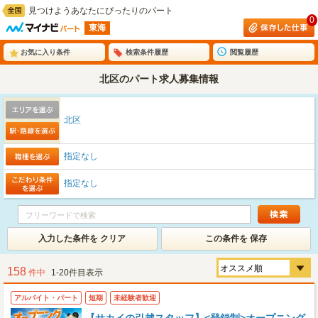
見つけようあなたにぴったりのパート
0
東海
お気に入り条件
検索条件履歴
閲覧履歴
北区のパート求人募集情報
北区
指定なし
指定なし
入力した条件を クリア
この条件を 保存
158
件中
1-20件目表示
アルバイト・パート
短期
未経験者歓迎