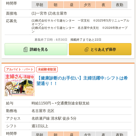
時間帯
早朝
朝
昼
夕方
夜
夜勤
面接地
(1)一宮市 (2)名古屋市
応募先
(1)
株式会社サカイ引越センター 一宮支社 ※2025年5月リニューアル
オープン
(2)
株式会社サカイ引越センター 名古屋中央支社 ※2026年秋オープ
ン
募集終了日時：8月30日
掲載終了まであと22日
詳細を見る
とりあえず保存
アルバイト・パート
未経験者歓迎
【健康診断のお手伝い】主婦活躍中♪シフトは希
望通り！！
給与
時給1150円～+交通費別途全額支給
勤務地
名古屋市 北区
アクセス
名鉄瀬戸線 清水駅 徒歩 5分
シフト
週1日以上
時間帯
早朝
朝
昼
夕方
夜
夜勤