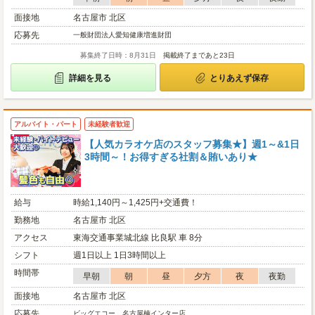
面接地
名古屋市 北区
応募先
一般財団法人愛知健康増進財団
募集終了日時：8月31日
掲載終了まであと23日
詳細を見る
とりあえず保存
アルバイト・パート
未経験者歓迎
【人気カラオケ店のスタッフ募集★】週1～&1日
3時間～！お得すぎる社割＆賄いあり★
給与
時給1,140円～1,425円+交通費！
勤務地
名古屋市 北区
アクセス
東海交通事業城北線 比良駅 車 8分
シフト
週1日以上 1日3時間以上
時間帯
早朝
朝
昼
夕方
夜
夜勤
面接地
名古屋市 北区
応募先
ビッグエコー 名古屋楠インター店