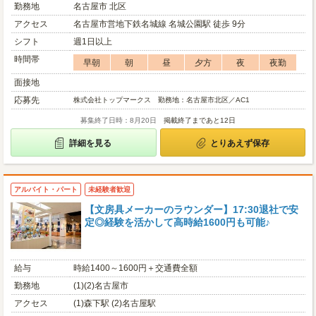
勤務地
名古屋市 北区
アクセス
名古屋市営地下鉄名城線 名城公園駅 徒歩 9分
シフト
週1日以上
時間帯
早朝
朝
昼
夕方
夜
夜勤
面接地
応募先
株式会社トップマークス 勤務地：名古屋市北区／AC1
募集終了日時：8月20日
掲載終了まであと12日
詳細を見る
とりあえず保存
アルバイト・パート
未経験者歓迎
【文房具メーカーのラウンダー】17:30退社で安
定◎経験を活かして高時給1600円も可能♪
給与
時給1400～1600円＋交通費全額
勤務地
(1)(2)名古屋市
アクセス
(1)森下駅 (2)名古屋駅