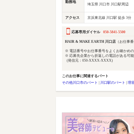
勤務地
埼玉県 川口市 川口駅周辺
アクセス
京浜東北線 川口駅 徒歩 3分
応募専用ダイヤル
050-5841-5500
HAIR & MAKE EARTH 川口店
（お仕事番号 
※ 電話番号やお仕事番号をよくお確かめ
※ 応募先企業から折返しの電話がある可
(発信元：050-XXXX-XXXX)
このお仕事に関連するパート
その他川口市のパート
|
川口駅のパート
|
理