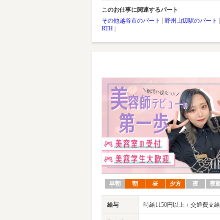
このお仕事に関連するパート
その他越谷市のパート
|
野州山辺駅のパート
RTH
|
早朝
朝
昼
夕方
夜
夜
給与
時給1150円以上＋交通費支給