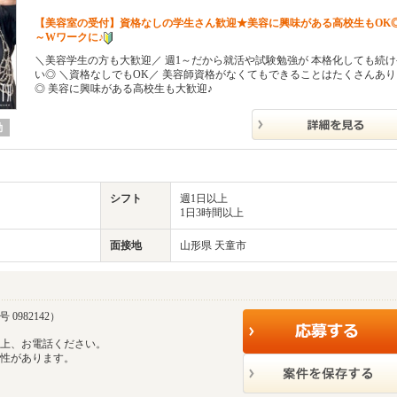
【美容室の受付】資格なしの学生さん歓迎★美容に興味がある高校生もOK◎
～Wワークに♪
＼美容学生の方も大歓迎／ 週1～だから就活や試験勉強が 本格化しても続
い◎ ＼資格なしでもOK／ 美容師資格がなくてもできることはたくさんあ
◎ 美容に興味がある高校生も大歓迎♪
勤
シフト
週1日以上
1日3時間以上
面接地
山形県 天童市
0982142）
の上、お電話ください。
能性があります。