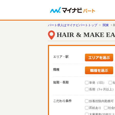
パート求人はマイナビパートトップ
>
関東
> 
HAIR & MAKE E
エリア・駅
職種
短期・長期
単発（1日）
長期（3ヶ月以上
こだわり条件
扶養控除内勤務可
昇給あり
社会
大量募集(10名以上