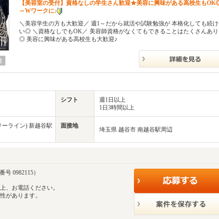
【美容室の受付】資格なしの学生さん歓迎★美容に興味がある高校生もOK◎
～Wワークに♪
＼美容学生の方も大歓迎／ 週1～だから就活や試験勉強が 本格化しても続
い◎ ＼資格なしでもOK／ 美容師資格がなくてもできることはたくさんあ
◎ 美容に興味がある高校生も大歓迎♪
勤
シフト
週1日以上
1日3時間以上
ーライン) 新越谷駅
面接地
埼玉県 越谷市 南越谷駅周辺
号 0982115）
の上、お電話ください。
能性があります。