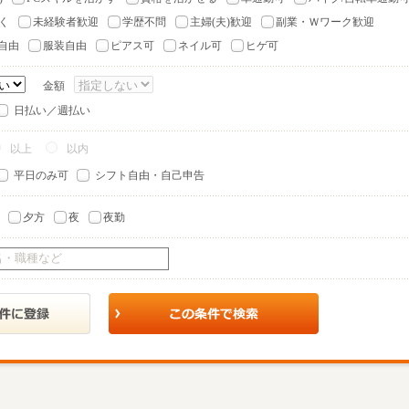
く
未経験者歓迎
学歴不問
主婦(夫)歓迎
副業・Ｗワーク歓迎
自由
服装自由
ピアス可
ネイル可
ヒゲ可
金額
日払い／週払い
以上
以内
平日のみ可
シフト自由・自己申告
夕方
夜
夜勤