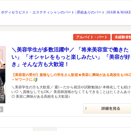
|
ボディセラピスト・エステティシャンのパート
|
昇給ありのパート
|
HAIR & MAKE
アルバイト・パート
未経験者
＼美容学生が多数活躍中／ 「将来美容室で働きた
い」 「オシャレをもっと楽しみたい」 「美容が好
き」そんな方も大歓迎！
【美容室の受付】資格なしの学生さん歓迎★美容に興味がある高校生もOK◎
～Wワークに♪
＼美容学生の方も大歓迎／ 週1～だから就活や試験勉強が 本格化しても続
い◎ ＼資格なしでもOK／ 美容師資格がなくてもできることはたくさんあ
◎ 美容に興味がある高校生も大歓迎♪
勤