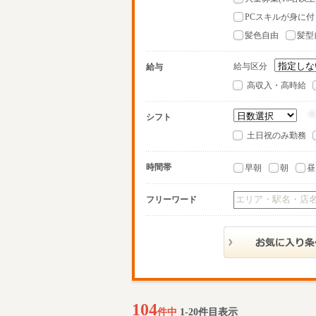
PCスキルが身に付
髪色自由
髪型
給与区分
給与
高収入・高時給
シフト
土日祝のみ勤務
時間帯
早朝
朝
昼
フリーワード
104
件中
1-20件目表示