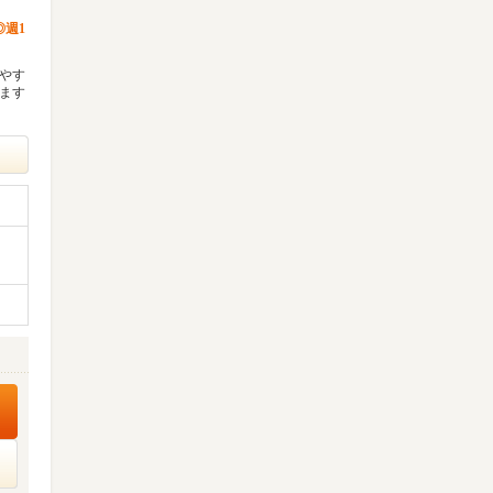
週1
けやす
ります