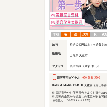
早朝
朝
昼
夕方
夜
夜
給与
時給1040円以上＋交通費支給
勤務地
山形県 天童市
アクセス
奥羽本線 天童駅 車 5分
応募専用ダイヤル
050-5841-5500
HAIR & MAKE EARTH 天童店
（お仕事番号 
※ 電話番号やお仕事番号をよくお確かめ
※ 応募先企業から折返しの電話がある可
(発信元：050-XXXX-XXXX)