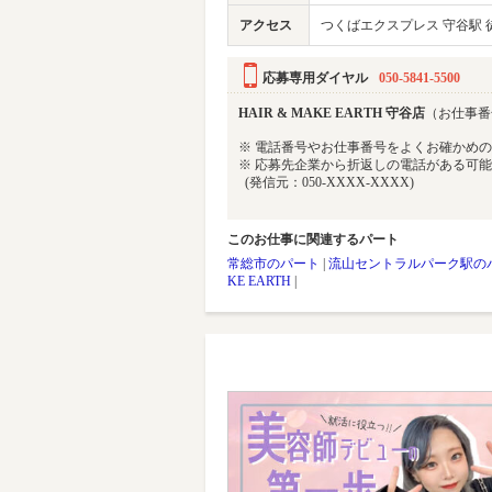
アクセス
つくばエクスプレス 守谷駅 徒
応募専用ダイヤル
050-5841-5500
HAIR & MAKE EARTH 守谷店
（お仕事番号 
※ 電話番号やお仕事番号をよくお確かめ
※ 応募先企業から折返しの電話がある可
(発信元：050-XXXX-XXXX)
このお仕事に関連するパート
常総市のパート
|
流山セントラルパーク駅の
KE EARTH
|