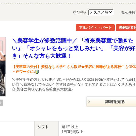
並び替え
表示件
アルバイト・パート
未経験者
＼美容学生が多数活躍中／ 「将来美容室で働きた
い」 「オシャレをもっと楽しみたい」 「美容が好
き」そんな方も大歓迎！
【美容室の受付】資格なしの学生さん歓迎★美容に興味がある高校生もOK◎
～Wワークに♪
＼美容学生の方も大歓迎／ 週1～だから就活や試験勉強が 本格化しても続
い◎ ＼資格なしでもOK／ 美容師資格がなくてもできることはたくさんあ
◎ 美容に興味がある高校生も大歓迎♪
勤
シフト
週1日以上
1日3時間以上