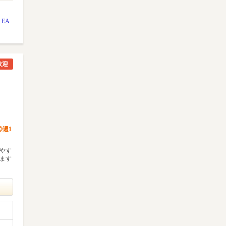
 EA
歓迎
週1
けやす
ります