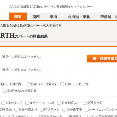
HAIR & MAKE EARTHのパート求人募集情報ならマイナビパート
HAIR & MAKE EARTHのパート求人募集情報
ARTH
のパートの検索結果
選択中の条件はありません。
選択中の条件はありません。
短期（1週間以内）
短期（1ヶ月以内）
短期（3ヶ月以内）
）
春/夏/冬休み期間限定
1日4h以内可
在宅ワーク・内職
研修制度あり
交通費支給
保険完備
社員登用あり
託児所あり
履歴書不要
オープニングスタ
)
PCスキルを活かす
資格を活かせる
車通勤可
バイク/自転車通勤