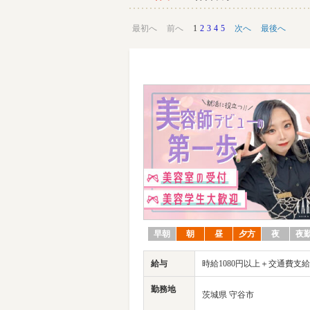
最初へ
前へ
1
2
3
4
5
次へ
最後へ
早朝
朝
昼
夕方
夜
夜
給与
時給1080円以上＋交通費支給
勤務地
茨城県 守谷市