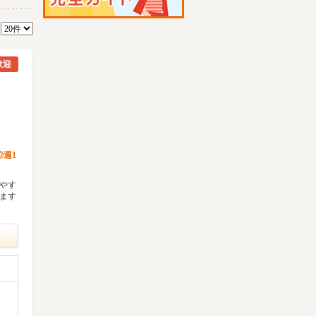
数
歓迎
週1
けやす
ります