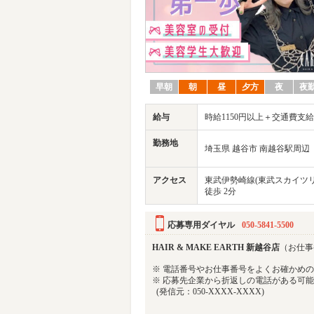
早朝
朝
昼
夕方
夜
夜
給与
時給1150円以上＋交通費支給
勤務地
埼玉県 越谷市 南越谷駅周辺
アクセス
東武伊勢崎線(東武スカイツリ
徒歩 2分
応募専用ダイヤル
050-5841-5500
HAIR & MAKE EARTH 新越谷店
（お仕事番
※ 電話番号やお仕事番号をよくお確かめ
※ 応募先企業から折返しの電話がある可
(発信元：050-XXXX-XXXX)