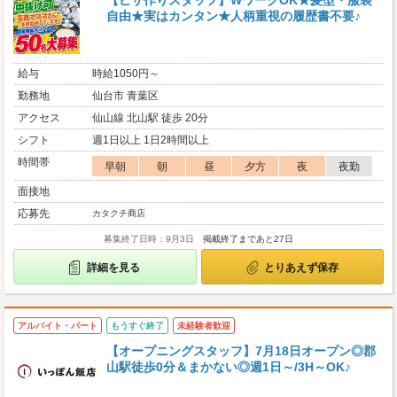
【ピザ作りスタッフ】WワークOK★髪型・服装
自由★実はカンタン★人柄重視の履歴書不要♪
給与
時給1050円～
勤務地
仙台市 青葉区
アクセス
仙山線 北山駅 徒歩 20分
シフト
週1日以上 1日2時間以上
時間帯
早朝
朝
昼
夕方
夜
夜勤
面接地
応募先
カタクチ商店
募集終了日時：9月3日
掲載終了まであと27日
詳細を見る
とりあえず保存
アルバイト・パート
もうすぐ終了
未経験者歓迎
【オープニングスタッフ】7月18日オープン◎郡
山駅徒歩0分＆まかない◎週1日～/3H～OK♪