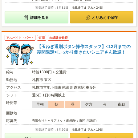
募集終了日時：8月31日
掲載終了まであと24日
詳細を見る
とりあえず保存
アルバイト・パート
短期
未経験者歓迎
【玉ねぎ選別ボタン操作スタッフ】<12月までの
期間限定>しっかり働きたいシニアさん歓迎！
給与
時給1300円＋交通費
勤務地
札幌市 東区
アクセス
札幌市営地下鉄東豊線 新道東駅 車 8分
シフト
週5日 1日8時間以上
時間帯
早朝
朝
昼
夕方
夜
夜勤
面接地
応募先
有限会社キャリアネット(勤務地：東区 丘珠町)
募集終了日時：8月26日
掲載終了まであと19日