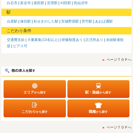
白石市
富谷市
柴田郡
亘理郡
刈田郡
気仙沼市
駅
台原駅
塚目駅
杜せきのした駅
宮城野原駅
苦竹駅
あおば通駅
こだわり条件
交通費支給
大量募集(10名以上)
研修制度あり
託児所あり
未経験者歓
迎
ピアス可
ページＴＯＰへ
エリア
駅・路線
から探す
から探す
こだわり
職種
から探す
から探す
ページＴＯＰへ