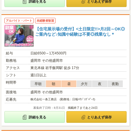
詳細を見る
とりあえず保存
アルバイト・パート
未経験者歓迎
【住宅展示場の受付】<土日限定!!>月2回～OK◎
ご案内など♪知識や経験は不要◎残業なし＊
給与
日給6500～1万4500円
勤務地
盛岡市 その他盛岡市
アクセス
東北本線 岩手飯岡駅 徒歩 17分
シフト
週1日以上
時間帯
早朝
朝
昼
夕方
夜
夜勤
面接地
盛岡市 その他盛岡市
応募先
株式会社一条工務店 (勤務地：日報ﾊｳｼﾞﾝｸﾞﾊﾟｰｸ)
募集終了日時：8月31日
掲載終了まであと24日
詳細を見る
とりあえず保存