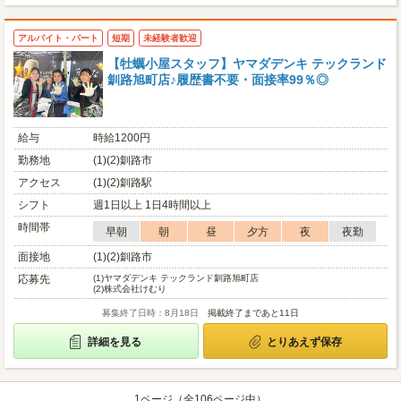
アルバイト・パート
短期
未経験者歓迎
【牡蠣小屋スタッフ】ヤマダデンキ テックランド
釧路旭町店♪履歴書不要・面接率99％◎
給与
時給1200円
勤務地
(1)(2)釧路市
アクセス
(1)(2)釧路駅
シフト
週1日以上 1日4時間以上
時間帯
早朝
朝
昼
夕方
夜
夜勤
面接地
(1)(2)釧路市
応募先
(1)
ヤマダデンキ テックランド釧路旭町店
(2)
株式会社けむり
募集終了日時：8月18日
掲載終了まであと11日
詳細を見る
とりあえず保存
1ページ（全106ページ中）