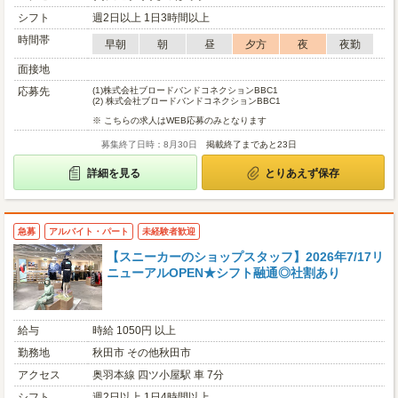
シフト
週2日以上 1日3時間以上
時間帯
早朝
朝
昼
夕方
夜
夜勤
面接地
応募先
(1)
株式会社ブロードバンドコネクションBBC1
(2)
株式会社ブロードバンドコネクションBBC1
※ こちらの求人はWEB応募のみとなります
募集終了日時：8月30日
掲載終了まであと23日
詳細を見る
とりあえず保存
急募
アルバイト・パート
未経験者歓迎
【スニーカーのショップスタッフ】2026年7/17リ
ニューアルOPEN★シフト融通◎社割あり
給与
時給 1050円 以上
勤務地
秋田市 その他秋田市
アクセス
奥羽本線 四ツ小屋駅 車 7分
シフト
週2日以上 1日4時間以上