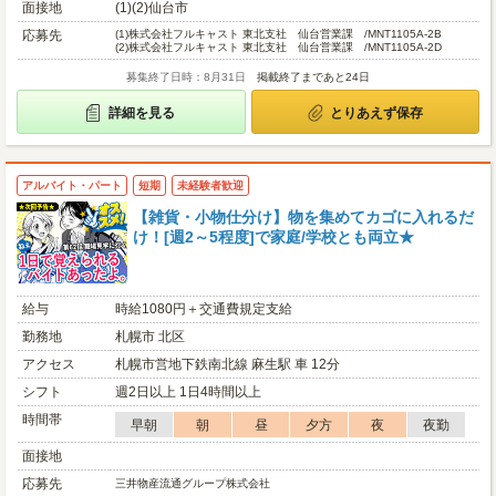
面接地
(1)(2)仙台市
応募先
(1)
株式会社フルキャスト 東北支社 仙台営業課 /MNT1105A-2B
(2)
株式会社フルキャスト 東北支社 仙台営業課 /MNT1105A-2D
募集終了日時：8月31日
掲載終了まであと24日
詳細を見る
とりあえず保存
アルバイト・パート
短期
未経験者歓迎
【雑貨・小物仕分け】物を集めてカゴに入れるだ
け！[週2～5程度]で家庭/学校とも両立★
給与
時給1080円＋交通費規定支給
勤務地
札幌市 北区
アクセス
札幌市営地下鉄南北線 麻生駅 車 12分
シフト
週2日以上 1日4時間以上
時間帯
早朝
朝
昼
夕方
夜
夜勤
面接地
応募先
三井物産流通グループ株式会社