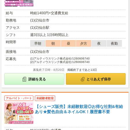
給与
時給1400円+交通費支給
勤務地
(1)(2)仙台市
アクセス
(1)(2)仙台駅
シフト
週3日以上 1日6時間以上
時間帯
早朝
朝
昼
夕方
夜
夜勤
面接地
(1)(2)仙台市
応募先
(1)
アルティウスリンク株式会社/1260606740
(2)
アルティウスリンク株式会社/1260606740
募集終了日時：8月20日
掲載終了まであと13日
詳細を見る
とりあえず保存
アルバイト・パート
未経験者歓迎
【シューズ販売】未経験歓迎◎お得な社割&有給
あり★髪色自由＆ネイルOK！履歴書不要