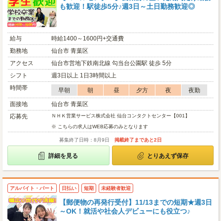
も歓迎！駅徒歩5分♪週3日～土日勤務歓迎◎
給与
時給1400～1600円+交通費
勤務地
仙台市 青葉区
アクセス
仙台市営地下鉄南北線 勾当台公園駅 徒歩 5分
シフト
週3日以上 1日3時間以上
時間帯
早朝
朝
昼
夕方
夜
夜勤
面接地
仙台市 青葉区
応募先
ＮＨＫ営業サービス株式会社 仙台コンタクトセンター【001】
※ こちらの求人はWEB応募のみとなります
募集終了日時：8月9日
掲載終了まであと2日
詳細を見る
とりあえず保存
アルバイト・パート
日払い
短期
未経験者歓迎
【郵便物の再発行受付】11/13までの短期★週3日
～OK！就活や社会人デビューにも役立つ♪