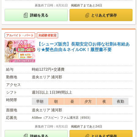
募集終了日時：8月31日
掲載終了まであと24日
詳細を見る
とりあえず保存
アルバイト・パート
未経験者歓迎
【シューズ販売】長期安定◎お得な社割&有給あ
り★髪色自由＆ネイルOK！履歴書不要
給与
時給1272円+交通費
勤務地
道央エリア 浦河郡
アクセス
シフト
週3日以上 1日3時間以上
時間帯
早朝
朝
昼
夕方
夜
夜勤
面接地
道央エリア 浦河郡
応募先
ASBee（アスビー）ファム浦河店［6503］
募集終了日時：8月31日
掲載終了まであと24日
詳細を見る
とりあえず保存