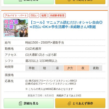
アルバイト・パート
日払い
短期
未経験者歓迎
【コール】マニュアル読むだけ♪オシャレ自由◎
≪日払いOK≫学生活躍中♪未経験さん9割超
給与
時給1500～2500円+通勤手当
勤務地
(1)(2)札幌市
アクセス
(1)大通駅 (2)さっぽろ駅
シフト
週2日以上 1日3時間以上
時間帯
早朝
朝
昼
夕方
夜
夜勤
面接地
応募先
(1)
株式会社ブロードバンドコネクションBBC2
(2)
株式会社ブロードバンドコネクションBBC2
※ こちらの求人はWEB応募のみとなります
募集終了日時：8月30日
掲載終了まであと23日
詳細を見る
とりあえず保存