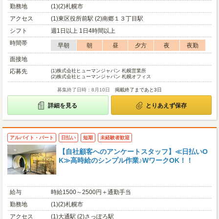
勤務地
(1)(2)札幌市
アクセス
(1)東区役所前駅 (2)南郷１３丁目駅
シフト
週1日以上 1日4時間以上
時間帯
早朝
朝
昼
夕方
夜
夜勤
面接地
応募先
(1)
株式会社ヒューマンジャパン 札幌営業所
(2)
株式会社ヒューマンジャパン 札幌オフィス
募集終了日時：8月10日
掲載終了まであと3日
詳細を見る
とりあえず保存
アルバイト・パート
日払い
短期
未経験者歓迎
【自社顧客へのアンケートスタッフ】≪日払いO
K≫高時給のシンプル作業♪WワークOK！！
給与
時給1500～2500円＋通勤手当
勤務地
(1)(2)札幌市
アクセス
(1)大通駅 (2)さっぽろ駅