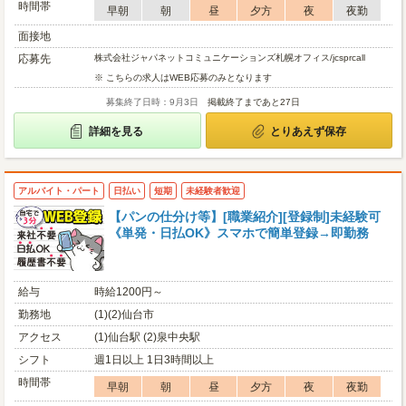
時間帯
早朝
朝
昼
夕方
夜
夜勤
面接地
応募先
株式会社ジャパネットコミュニケーションズ札幌オフィス/jcsprcall
※ こちらの求人はWEB応募のみとなります
募集終了日時：9月3日
掲載終了まであと27日
詳細を見る
とりあえず保存
アルバイト・パート
日払い
短期
未経験者歓迎
【パンの仕分け等】[職業紹介][登録制]未経験可
《単発・日払OK》スマホで簡単登録→即勤務
給与
時給1200円～
勤務地
(1)(2)仙台市
アクセス
(1)仙台駅 (2)泉中央駅
シフト
週1日以上 1日3時間以上
時間帯
早朝
朝
昼
夕方
夜
夜勤