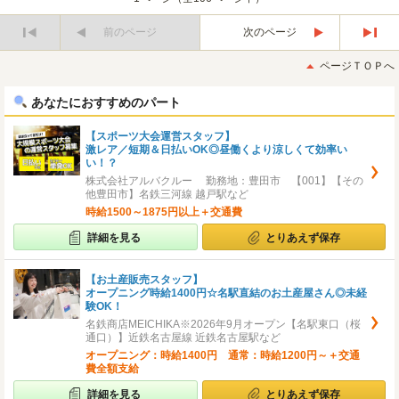
前のページ
次のページ
最
最
初
後
ページＴＯＰへ
へ
へ
あなたにおすすめのパート
【スポーツ大会運営スタッフ】
激レア／短期＆日払いOK◎昼働くより涼しくて効率い
い！？
株式会社アルバクルー 勤務地：豊田市 【001】【その
他豊田市】名鉄三河線 越戸駅など
時給1500～1875円以上＋交通費
詳細を見る
とりあえず保存
【お土産販売スタッフ】
オープニング時給1400円☆名駅直結のお土産屋さん◎未経
験OK！
名鉄商店MEICHIKA※2026年9月オープン【名駅東口（桜
通口）】近鉄名古屋線 近鉄名古屋駅など
オープニング：時給1400円 通常：時給1200円～＋交通
費全額支給
詳細を見る
とりあえず保存