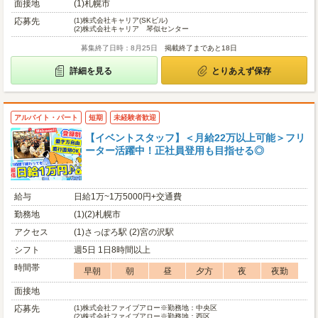
面接地
(1)札幌市
応募先
(1)
株式会社キャリア(SKビル)
(2)
株式会社キャリア 琴似センター
募集終了日時：8月25日
掲載終了まであと18日
詳細を見る
とりあえず保存
アルバイト・パート
短期
未経験者歓迎
【イベントスタッフ】＜月給22万以上可能＞フリ
ーター活躍中！正社員登用も目指せる◎
給与
日給1万~1万5000円+交通費
勤務地
(1)(2)札幌市
アクセス
(1)さっぽろ駅 (2)宮の沢駅
シフト
週5日 1日8時間以上
時間帯
早朝
朝
昼
夕方
夜
夜勤
面接地
応募先
(1)
株式会社ファイブアロー※勤務地：中央区
(2)
株式会社ファイブアロー※勤務地：西区