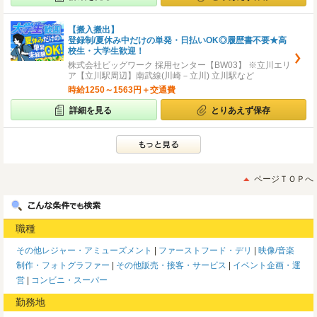
【搬入搬出】
登録制/夏休み中だけの単発・日払いOK◎履歴書不要★高
校生・大学生歓迎！
株式会社ビッグワーク 採用センター【BW03】 ※立川エリ
ア【立川駅周辺】南武線(川崎－立川) 立川駅など
時給1250～1563円＋交通費
詳細を見る
とりあえず保存
ページＴＯＰへ
職種
その他レジャー・アミューズメント
ファーストフード・デリ
映像/音楽
制作・フォトグラファー
その他販売・接客・サービス
イベント企画・運
営
コンビニ・スーパー
勤務地