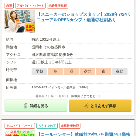
急募
アルバイト・パート
未経験者歓迎
【スニーカーのショップスタッフ】2026年7/24リ
ニューアルOPEN★シフト融通◎社割あり
給与
時給 1031円 以上
勤務地
盛岡市 その他盛岡市
アクセス
田沢湖線 前潟駅 徒歩 5分
シフト
週2日以上 1日4時間以上
時間帯
早朝
朝
昼
夕方
夜
夜勤
面接地
応募先
ABC-MART イオンモール盛岡店 [2484]
募集終了日時：8月10日
掲載終了まであと3日
詳細を見る
とりあえず保存
アルバイト・パート
もうすぐ終了
未経験者歓迎
【コールセンター】就職前の空いた期間だけ勤務