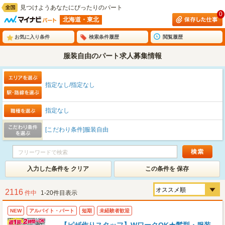
見つけようあなたにぴったりのパート
0
北海道・東北
お気に入り条件
検索条件履歴
閲覧履歴
服装自由のパート求人募集情報
指定なし/指定なし
指定なし
[こだわり条件]服装自由
入力した条件を クリア
この条件を 保存
2116
件中
1-20件目表示
NEW
アルバイト・パート
短期
未経験者歓迎