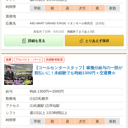
時間帯
早朝
朝
昼
夕方
夜
夜勤
面接地
応募先
ABC-MART GRAND STAGE イオンモール秋田店 [1151]
募集終了日時：8月10日
掲載終了まであと3日
詳細を見る
とりあえず保存
急募
アルバイト・パート
未経験者歓迎
【コールセンタースタッフ】稼働分給与の一部が
前払いに！未経験でも時給1300円＋交通費☆
給与
時給 1300円〜2000円
勤務地
(1)(2)札幌市
アクセス
(1)札幌駅 (2)琴似駅
シフト
週1日以上 1日3時間以上
時間帯
早朝
朝
昼
夕方
夜
夜勤