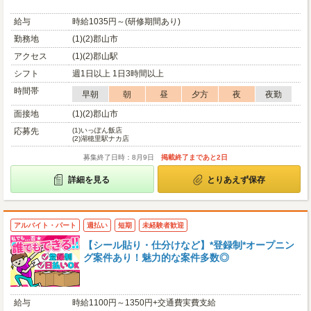
給与
時給1035円～(研修期間あり)
勤務地
(1)(2)郡山市
アクセス
(1)(2)郡山駅
シフト
週1日以上 1日3時間以上
時間帯
早朝
朝
昼
夕方
夜
夜勤
面接地
(1)(2)郡山市
応募先
(1)
いっぽん飯店
(2)
湖穂里駅ナカ店
募集終了日時：8月9日
掲載終了まであと2日
詳細を見る
とりあえず保存
アルバイト・パート
週払い
短期
未経験者歓迎
【シール貼り・仕分けなど】*登録制*オープニン
グ案件あり！魅力的な案件多数◎
給与
時給1100円～1350円+交通費実費支給