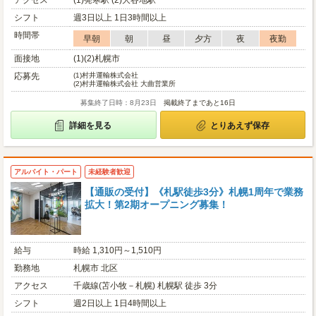
アクセス
(1)発寒駅 (2)大谷地駅
シフト
週3日以上 1日3時間以上
時間帯
早朝
朝
昼
夕方
夜
夜勤
面接地
(1)(2)札幌市
応募先
(1)
村井運輸株式会社
(2)
村井運輸株式会社 大曲営業所
募集終了日時：8月23日
掲載終了まであと16日
詳細を見る
とりあえず保存
アルバイト・パート
未経験者歓迎
【通販の受付】《札駅徒歩3分》札幌1周年で業務
拡大！第2期オープニング募集！
給与
時給 1,310円～1,510円
勤務地
札幌市 北区
アクセス
千歳線(苫小牧－札幌) 札幌駅 徒歩 3分
シフト
週2日以上 1日4時間以上