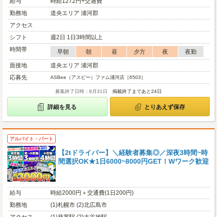
給与
時給1272円+交通費
勤務地
道央エリア 浦河郡
アクセス
シフト
週2日 1日3時間以上
時間帯
早朝
朝
昼
夕方
夜
夜勤
面接地
道央エリア 浦河郡
応募先
ASBee（アスビー）ファム浦河店［6503］
募集終了日時：8月31日
掲載終了まであと24日
詳細を見る
とりあえず保存
アルバイト・パート
【2tドライバー】＼経験者募集◎／深夜3時間~時
間選択OK★1日6000~8000円GET！Wワーク歓迎
給与
時給2000円＋交通費(1日200円)
勤務地
(1)札幌市 (2)北広島市