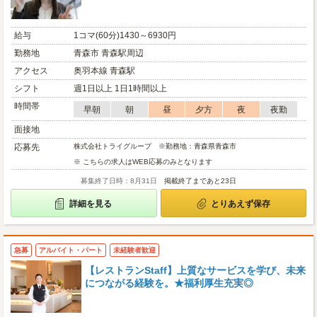
給与
1コマ(60分)1430～6930円
勤務地
青森市 青森駅周辺
アクセス
奥羽本線 青森駅
シフト
週1日以上 1日1時間以上
時間帯
早朝
朝
昼
夕方
夜
夜勤
面接地
応募先
株式会社トライグループ ※勤務地：青森県青森市
※ こちらの求人はWEB応募のみとなります
募集終了日時：8月31日
掲載終了まであと23日
詳細を見る
とりあえず保存
急募
アルバイト・パート
未経験者歓迎
【レストランStaff】上質なサービスを学び、未来
につながる経験を。★福利厚生充実◎