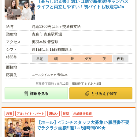
【暮らしの支援】週1~日勤で新生活/キャンパス
ライフと両立しやすい！初バイトも歓迎◎/Ja
給与
時給1360円以上＋交通費支給
勤務地
青森市 青森駅周辺
アクセス
奥羽本線 青森駅
シフト
週1日以上 1日8時間以上
時間帯
早朝
朝
昼
夕方
夜
夜勤
面接地
応募先
ユースタイルケア 青森/Ja
募集終了日時：8月12日
掲載終了まであと4日
詳細を見る
とりあえず保存
急募
アルバイト・パート
週払い
短期
未経験者歓迎
【ホール】<ランチスタッフ大募集♪>履歴書不要
でラクラク面接!!週1～/短時間OK★