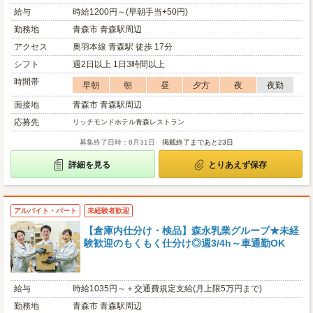
給与
時給1200円～(早朝手当+50円)
勤務地
青森市 青森駅周辺
アクセス
奥羽本線 青森駅 徒歩 17分
シフト
週2日以上 1日3時間以上
時間帯
早朝
朝
昼
夕方
夜
夜勤
面接地
青森市 青森駅周辺
応募先
リッチモンドホテル青森レストラン
募集終了日時：8月31日
掲載終了まであと23日
詳細を見る
とりあえず保存
アルバイト・パート
未経験者歓迎
【倉庫内仕分け・検品】森永乳業グループ★未経
験歓迎のもくもく仕分け◎週3/4h～車通勤OK
給与
時給1035円～＋交通費規定支給(月上限5万円まで)
勤務地
青森市 青森駅周辺