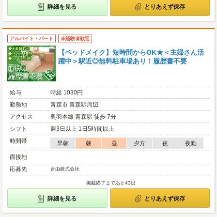
詳細を見る
とりあえず保存
アルバイト・パート
未経験者歓迎
【ベッドメイク】短時間からOK★＜主婦さん活
躍中＞駅近◎無料駐車場あり！履歴書不要
給与
時給 1030円
勤務地
青森市 青森駅周辺
アクセス
奥羽本線 青森駅 徒歩 7分
シフト
週3日以上 1日5時間以上
時間帯
早朝
朝
昼
夕方
夜
夜勤
面接地
応募先
台由株式会社
掲載終了まであと43日
詳細を見る
とりあえず保存