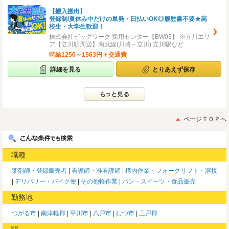
【搬入搬出】
登録制/夏休み中だけの単発・日払いOK◎履歴書不要★高
校生・大学生歓迎！
株式会社ビッグワーク 採用センター【BW03】 ※立川エリ
ア【立川駅周辺】南武線(川崎－立川) 立川駅など
時給1250～1563円＋交通費
詳細を見る
とりあえず保存
ページＴＯＰへ
職種
薬剤師・登録販売者
看護師・准看護師
構内作業・フォークリフト・溶接
デリバリー・バイク便
その他軽作業
パン・スイーツ・食品販売
勤務地
つがる市
南津軽郡
平川市
八戸市
むつ市
三戸郡
駅