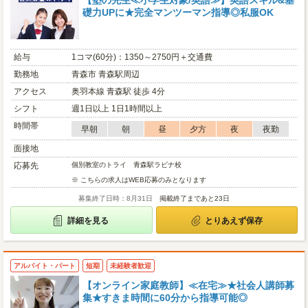
【塾の先生≪小学生対象/英語≫】英語スキル&基
礎力UPに★完全マンツーマン指導◎私服OK
給与
1コマ(60分)：1350～2750円＋交通費
勤務地
青森市 青森駅周辺
アクセス
奥羽本線 青森駅 徒歩 4分
シフト
週1日以上 1日1時間以上
時間帯
早朝
朝
昼
夕方
夜
夜勤
面接地
応募先
個別教室のトライ 青森駅ラビナ校
※ こちらの求人はWEB応募のみとなります
募集終了日時：8月31日
掲載終了まであと23日
詳細を見る
とりあえず保存
アルバイト・パート
短期
未経験者歓迎
【オンライン家庭教師】≪在宅≫★社会人講師募
集★すきま時間に60分から指導可能◎