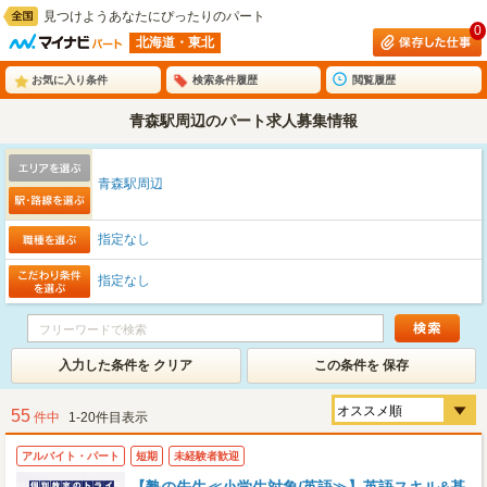
見つけようあなたにぴったりのパート
0
北海道・東北
お気に入り条件
検索条件履歴
閲覧履歴
青森駅周辺のパート求人募集情報
青森駅周辺
指定なし
指定なし
入力した条件を クリア
この条件を 保存
55
件中
1-20件目表示
アルバイト・パート
短期
未経験者歓迎