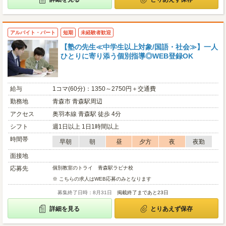
アルバイト・パート
短期
未経験者歓迎
【塾の先生≪中学生以上対象/国語・社会≫】一人
ひとりに寄り添う個別指導◎WEB登録OK
給与
1コマ(60分)：1350～2750円＋交通費
勤務地
青森市 青森駅周辺
アクセス
奥羽本線 青森駅 徒歩 4分
シフト
週1日以上 1日1時間以上
時間帯
早朝
朝
昼
夕方
夜
夜勤
面接地
応募先
個別教室のトライ 青森駅ラビナ校
※ こちらの求人はWEB応募のみとなります
募集終了日時：8月31日
掲載終了まであと23日
詳細を見る
とりあえず保存