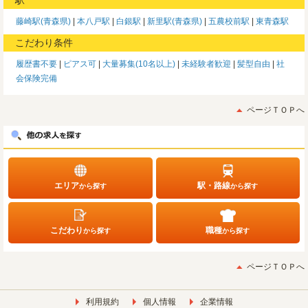
藤崎駅(青森県)
本八戸駅
白銀駅
新里駅(青森県)
五農校前駅
東青森駅
こだわり条件
履歴書不要
ピアス可
大量募集(10名以上)
未経験者歓迎
髪型自由
社
会保険完備
ページＴＯＰへ
エリア
駅・路線
から探す
から探す
こだわり
職種
から探す
から探す
ページＴＯＰへ
利用規約
個人情報
企業情報