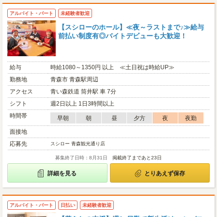
アルバイト・パート
未経験者歓迎
【スシローのホール】≪夜～ラストまで♪≫給与
前払い制度有◎バイトデビューも大歓迎！
給与
時給1080～1350円 以上 ≪土日祝は時給UP≫
勤務地
青森市 青森駅周辺
アクセス
青い森鉄道 筒井駅 車 7分
シフト
週2日以上 1日3時間以上
時間帯
早朝
朝
昼
夕方
夜
夜勤
面接地
応募先
スシロー 青森観光通り店
募集終了日時：8月31日
掲載終了まであと23日
詳細を見る
とりあえず保存
アルバイト・パート
日払い
未経験者歓迎