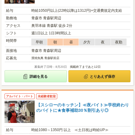
給与
時給1050円以上(22時以降は1312円)+交通費規定内支給
勤務地
青森市 青森駅周辺
アクセス
奥羽本線 青森駅 徒歩 2分
シフト
週1日以上 1日3時間以上
時間帯
早朝
朝
昼
夕方
夜
夜勤
面接地
青森市 青森駅周辺
応募先
濱焼魚萬 青森駅前店
募集終了日時：8月20日
掲載終了まであと12日
詳細を見る
とりあえず保存
アルバイト・パート
未経験者歓迎
【スシローのキッチン】≪夜バイト≫学校終わり
のバイトに★食事補助30％割引あり◎
給与
時給1080～1350円 以上 ≪土日祝は時給UP≫