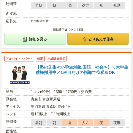
時間帯
早朝
朝
昼
夕方
夜
夜勤
面接地
応募先
台由株式会社
掲載終了まであと43日
詳細を見る
とりあえず保存
アルバイト・パート
短期
未経験者歓迎
【塾の先生≪小学生対象/国語・社会≫】＼大学生
積極採用中／1科目だけの指導で◎私服OK！
給与
1コマ(60分)：1350～2750円＋交通費
勤務地
青森市 青森駅周辺
アクセス
奥羽本線 青森駅 徒歩 4分
シフト
週1日以上 1日1時間以上
時間帯
早朝
朝
昼
夕方
夜
夜勤
面接地