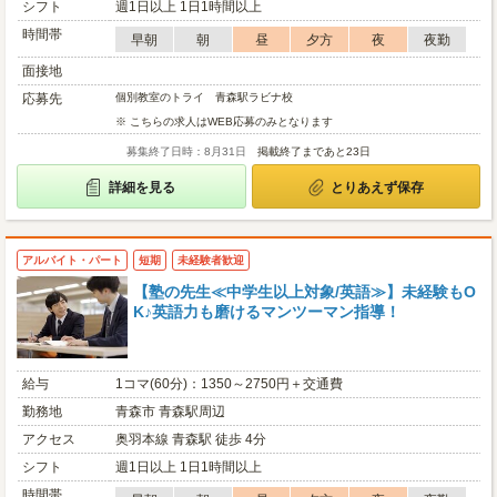
シフト
週1日以上 1日1時間以上
時間帯
早朝
朝
昼
夕方
夜
夜勤
面接地
応募先
個別教室のトライ 青森駅ラビナ校
※ こちらの求人はWEB応募のみとなります
募集終了日時：8月31日
掲載終了まであと23日
詳細を見る
とりあえず保存
アルバイト・パート
短期
未経験者歓迎
【塾の先生≪中学生以上対象/英語≫】未経験もO
K♪英語力も磨けるマンツーマン指導！
給与
1コマ(60分)：1350～2750円＋交通費
勤務地
青森市 青森駅周辺
アクセス
奥羽本線 青森駅 徒歩 4分
シフト
週1日以上 1日1時間以上
時間帯