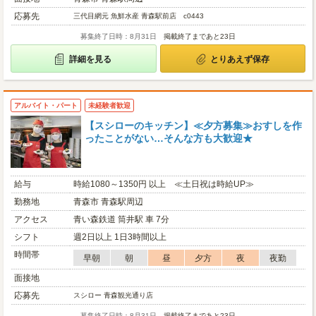
応募先
三代目網元 魚鮮水産 青森駅前店 c0443
募集終了日時：8月31日
掲載終了まであと23日
詳細を見る
とりあえず保存
アルバイト・パート
未経験者歓迎
【スシローのキッチン】≪夕方募集≫おすしを作
ったことがない…そんな方も大歓迎★
給与
時給1080～1350円 以上 ≪土日祝は時給UP≫
勤務地
青森市 青森駅周辺
アクセス
青い森鉄道 筒井駅 車 7分
シフト
週2日以上 1日3時間以上
時間帯
早朝
朝
昼
夕方
夜
夜勤
面接地
応募先
スシロー 青森観光通り店
募集終了日時：8月31日
掲載終了まであと23日