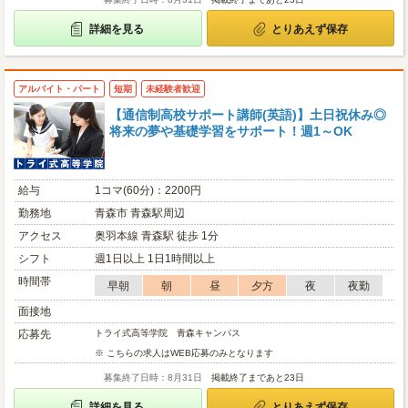
詳細を見る
とりあえず保存
アルバイト・パート
短期
未経験者歓迎
【通信制高校サポート講師(英語)】土日祝休み◎
将来の夢や基礎学習をサポート！週1～OK
給与
1コマ(60分)：2200円
勤務地
青森市 青森駅周辺
アクセス
奥羽本線 青森駅 徒歩 1分
シフト
週1日以上 1日1時間以上
時間帯
早朝
朝
昼
夕方
夜
夜勤
面接地
応募先
トライ式高等学院 青森キャンパス
※ こちらの求人はWEB応募のみとなります
募集終了日時：8月31日
掲載終了まであと23日
詳細を見る
とりあえず保存