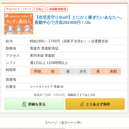
アルバイト・パート
日払い
未経験者歓迎
【在宅見守りStaff】とにかく稼ぎたいあなたへ。
夜勤中心で月収282408円！/Jb
給与
時給1681～1745円（深夜手当含む）＋交通費支給
勤務地
青森市 青森駅周辺
アクセス
奥羽本線 青森駅
シフト
週1日以上 1日8時間以上
時間帯
早朝
朝
昼
夕方
夜
夜勤
面接地
応募先
ユースタイルケア 青森/Jb
募集終了日時：8月12日
掲載終了まであと4日
詳細を見る
とりあえず保存
1ページ（全3ページ中）