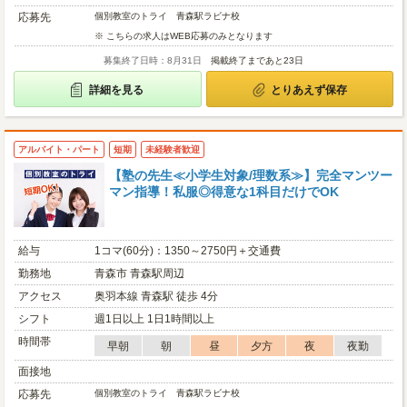
応募先
個別教室のトライ 青森駅ラビナ校
※ こちらの求人はWEB応募のみとなります
募集終了日時：8月31日
掲載終了まであと23日
詳細を見る
とりあえず保存
アルバイト・パート
短期
未経験者歓迎
【塾の先生≪小学生対象/理数系≫】完全マンツー
マン指導！私服◎得意な1科目だけでOK
給与
1コマ(60分)：1350～2750円＋交通費
勤務地
青森市 青森駅周辺
アクセス
奥羽本線 青森駅 徒歩 4分
シフト
週1日以上 1日1時間以上
時間帯
早朝
朝
昼
夕方
夜
夜勤
面接地
応募先
個別教室のトライ 青森駅ラビナ校