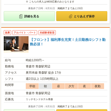
※ こちらの求人はWEB応募のみとなります
募集終了日時：8月31日
掲載終了まであと23日
詳細を見る
とりあえず保存
急募
アルバイト・パート
未経験者歓迎
【フロント】福利厚生充実！土日勤務/2シフト勤
務必須！
給与
時給1200円～
勤務地
青森市 青森駅周辺
アクセス
奥羽本線 青森駅 徒歩 17分
シフト
週2日以上 1日5時間以上
時間帯
早朝
朝
昼
夕方
夜
夜勤
面接地
青森市 青森駅周辺
応募先
リッチモンドホテル青森
募集終了日時：8月31日
掲載終了まであと23日