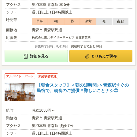
アクセス
奥羽本線 青森駅 車 5分
シフト
週3日以上 1日4時間以上
時間帯
早朝
朝
昼
夕方
夜
夜勤
面接地
青森市 青森駅周辺
応募先
株式会社東北デイリーサービス 青森営業所
募集終了日時：8月18日
掲載終了まであと10日
詳細を見る
とりあえず保存
アルバイト・パート
未経験者歓迎
【朝食スタッフ】＜朝の短時間♪＞青森駅すぐの
民宿で、朝食のご提供＊難しいことナシ◎
給与
時給1050円～
勤務地
青森市 青森駅周辺
アクセス
奥羽本線 青森駅 徒歩 7分
シフト
週3日以上 1日4時間以上