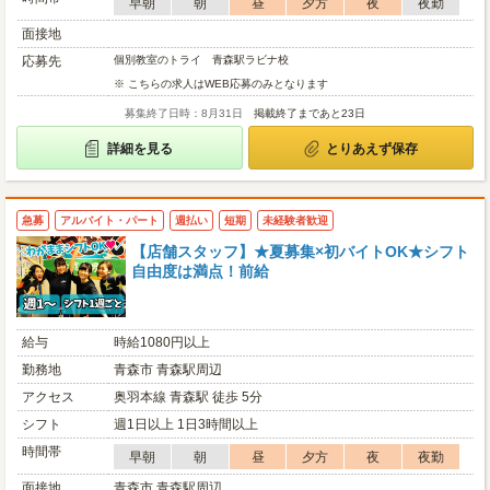
早朝
朝
昼
夕方
夜
夜勤
面接地
応募先
個別教室のトライ 青森駅ラビナ校
※ こちらの求人はWEB応募のみとなります
募集終了日時：8月31日
掲載終了まであと23日
詳細を見る
とりあえず保存
急募
アルバイト・パート
週払い
短期
未経験者歓迎
【店舗スタッフ】★夏募集×初バイトOK★シフト
自由度は満点！前給
給与
時給1080円以上
勤務地
青森市 青森駅周辺
アクセス
奥羽本線 青森駅 徒歩 5分
シフト
週1日以上 1日3時間以上
時間帯
早朝
朝
昼
夕方
夜
夜勤
面接地
青森市 青森駅周辺