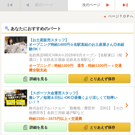
前のページ
次のページ
最
最
初
後
ページＴＯＰへ
へ
へ
あなたにおすすめのパート
【お土産販売スタッフ】
オープニング時給1400円☆名駅直結のお土産屋さん◎未経
験OK！
名鉄商店MEICHIKA※2026年9月オープン【名駅東口（桜
通口）】近鉄名古屋線 近鉄名古屋駅など
オープニング：時給1400円 通常：時給1200円～＋交通
費全額支給
詳細を見る
とりあえず保存
【スポーツ大会運営スタッフ】
激レア／短期＆日払いOK◎昼働くより涼しくて効率い
い！？
株式会社アルバクルー 勤務地：豊田市 【001】【その
他豊田市】名鉄三河線 越戸駅など
時給1500～1875円以上＋交通費
詳細を見る
とりあえず保存