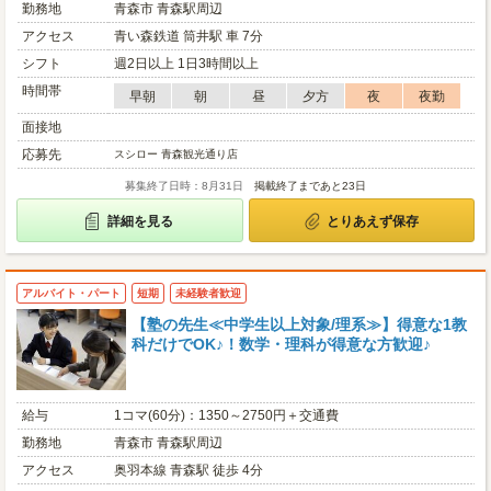
勤務地
青森市 青森駅周辺
アクセス
青い森鉄道 筒井駅 車 7分
シフト
週2日以上 1日3時間以上
時間帯
早朝
朝
昼
夕方
夜
夜勤
面接地
応募先
スシロー 青森観光通り店
募集終了日時：8月31日
掲載終了まであと23日
詳細を見る
とりあえず保存
アルバイト・パート
短期
未経験者歓迎
【塾の先生≪中学生以上対象/理系≫】得意な1教
科だけでOK♪！数学・理科が得意な方歓迎♪
給与
1コマ(60分)：1350～2750円＋交通費
勤務地
青森市 青森駅周辺
アクセス
奥羽本線 青森駅 徒歩 4分