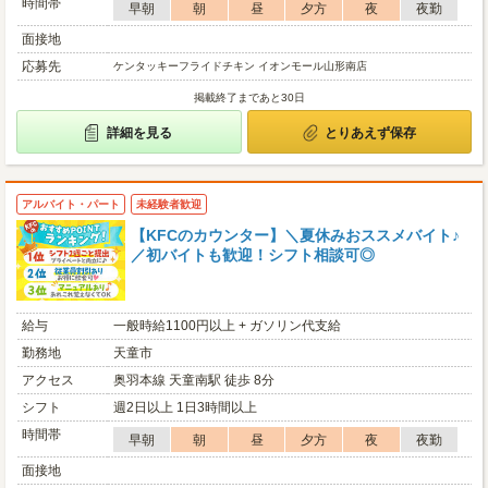
時間帯
早朝
朝
昼
夕方
夜
夜勤
面接地
応募先
ケンタッキーフライドチキン イオンモール山形南店
掲載終了まであと30日
詳細を見る
とりあえず保存
アルバイト・パート
未経験者歓迎
【KFCのカウンター】＼夏休みおススメバイト♪
／初バイトも歓迎！シフト相談可◎
給与
一般時給1100円以上 + ガソリン代支給
勤務地
天童市
アクセス
奥羽本線 天童南駅 徒歩 8分
シフト
週2日以上 1日3時間以上
時間帯
早朝
朝
昼
夕方
夜
夜勤
面接地