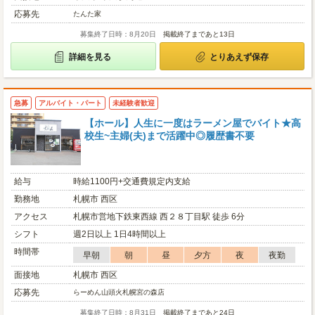
応募先
たんた家
募集終了日時：8月20日
掲載終了まであと13日
詳細を見る
とりあえず保存
急募
アルバイト・パート
未経験者歓迎
【ホール】人生に一度はラーメン屋でバイト★高
校生~主婦(夫)まで活躍中◎履歴書不要
給与
時給1100円+交通費規定内支給
勤務地
札幌市 西区
アクセス
札幌市営地下鉄東西線 西２８丁目駅 徒歩 6分
シフト
週2日以上 1日4時間以上
時間帯
早朝
朝
昼
夕方
夜
夜勤
面接地
札幌市 西区
応募先
らーめん山頭火札幌宮の森店
募集終了日時：8月31日
掲載終了まであと24日