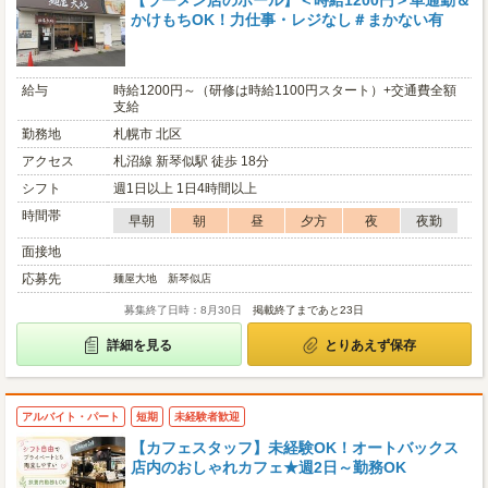
【ラーメン店のホール】＜時給1200円＞車通勤＆
かけもちOK！力仕事・レジなし＃まかない有
給与
時給1200円～（研修は時給1100円スタート）+交通費全額
支給
勤務地
札幌市 北区
アクセス
札沼線 新琴似駅 徒歩 18分
シフト
週1日以上 1日4時間以上
時間帯
早朝
朝
昼
夕方
夜
夜勤
面接地
応募先
麺屋大地 新琴似店
募集終了日時：8月30日
掲載終了まであと23日
詳細を見る
とりあえず保存
アルバイト・パート
短期
未経験者歓迎
【カフェスタッフ】未経験OK！オートバックス
店内のおしゃれカフェ★週2日～勤務OK