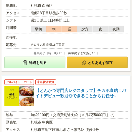
勤務地
札幌市 白石区
アクセス
南郷18丁目駅徒歩30秒
シフト
週2日以上 1日4時間以上
時間帯
早朝
朝
昼
夕方
夜
夜勤
面接地
応募先
チロリン村 南郷18丁目店
募集終了日時：8月20日
掲載終了まであと13日
詳細を見る
とりあえず保存
アルバイト・パート
未経験者歓迎
【とんかつ専門店レジスタッフ】チカホ直結！バ
イトデビュー歓迎◎できることからお任せ♪
給与
時給1100円＋交通費別途支給（※月4万5000円まで）
勤務地
札幌市 中央区
アクセス
札幌市営地下鉄南北線 さっぽろ駅 徒歩 2分