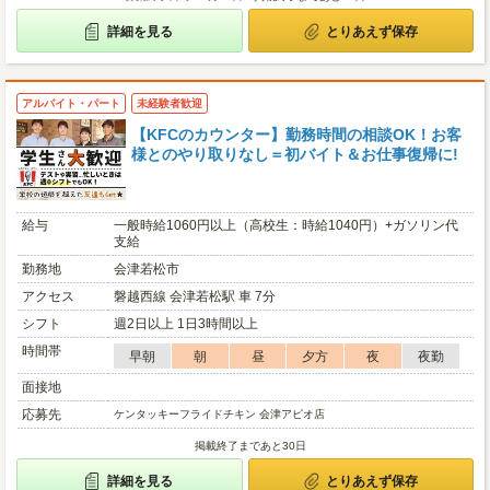
詳細を見る
とりあえず保存
アルバイト・パート
未経験者歓迎
【KFCのカウンター】勤務時間の相談OK！お客
様とのやり取りなし＝初バイト＆お仕事復帰に!
給与
一般時給1060円以上（高校生：時給1040円）+ガソリン代
支給
勤務地
会津若松市
アクセス
磐越西線 会津若松駅 車 7分
シフト
週2日以上 1日3時間以上
時間帯
早朝
朝
昼
夕方
夜
夜勤
面接地
応募先
ケンタッキーフライドチキン 会津アピオ店
掲載終了まであと30日
詳細を見る
とりあえず保存