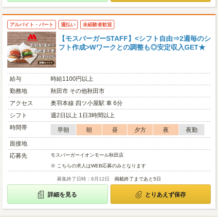
アルバイト・パート
週払い
未経験者歓迎
【モスバーガーSTAFF】<シフト自由⇒2週毎のシ
フト作成>Wワークとの調整も◎安定収入GET★
給与
時給1100円以上
勤務地
秋田市 その他秋田市
アクセス
奥羽本線 四ツ小屋駅 車 6分
シフト
週2日以上 1日3時間以上
時間帯
早朝
朝
昼
夕方
夜
夜勤
面接地
応募先
モスバーガーイオンモール秋田店
※ こちらの求人はWEB応募のみとなります
募集終了日時：8月12日
掲載終了まであと5日
詳細を見る
とりあえず保存