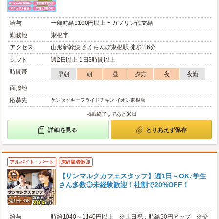
給与
一般時給1100円以上 + ガソリン代支給
勤務地
東根市
アクセス
山形新幹線 さくらんぼ東根駅 徒歩 16分
シフト
週2日以上 1日3時間以上
時間帯
早朝
朝
昼
夕方
夜
夜勤
面接地
応募先
ケンタッキーフライドチキン イオン東根店
掲載終了まであと30日
詳細を見る
とりあえず保存
アルバイト・パート
未経験者歓迎
【サンマルクカフェスタッフ】週1日～OK♪学生
さん多数◎未経験歓迎！社割で20%OFF！
給与
時給1040～1140円以上 ※土日祝：時給50円アップ ※交