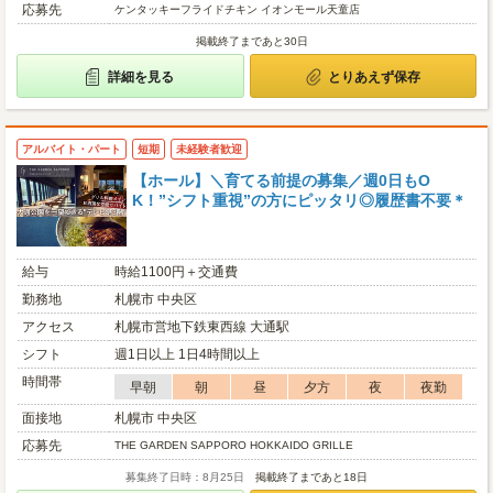
応募先
ケンタッキーフライドチキン イオンモール天童店
掲載終了まであと30日
詳細を見る
とりあえず保存
アルバイト・パート
短期
未経験者歓迎
【ホール】＼育てる前提の募集／週0日もO
K！”シフト重視”の方にピッタリ◎履歴書不要＊
給与
時給1100円＋交通費
勤務地
札幌市 中央区
アクセス
札幌市営地下鉄東西線 大通駅
シフト
週1日以上 1日4時間以上
時間帯
早朝
朝
昼
夕方
夜
夜勤
面接地
札幌市 中央区
応募先
THE GARDEN SAPPORO HOKKAIDO GRILLE
募集終了日時：8月25日
掲載終了まであと18日