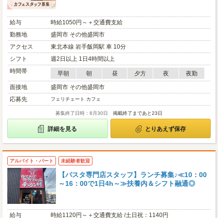
給与
時給1050円～＋交通費支給
勤務地
盛岡市 その他盛岡市
アクセス
東北本線 岩手飯岡駅 車 10分
シフト
週2日以上 1日4時間以上
時間帯
早朝
朝
昼
夕方
夜
夜勤
面接地
盛岡市 その他盛岡市
応募先
フェリチェート カフェ
募集終了日時：8月30日
掲載終了まであと23日
詳細を見る
とりあえず保存
アルバイト・パート
未経験者歓迎
【パスタ専門店スタッフ】ランチ募集♪≪10：00
～16：00で1日4h～≫扶養内＆シフト融通◎
給与
時給1120円～＋交通費支給 /土日祝：1140円