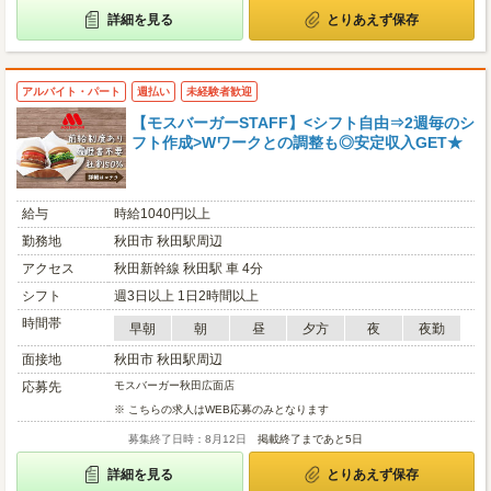
詳細を見る
とりあえず保存
アルバイト・パート
週払い
未経験者歓迎
【モスバーガーSTAFF】<シフト自由⇒2週毎のシ
フト作成>Wワークとの調整も◎安定収入GET★
給与
時給1040円以上
勤務地
秋田市 秋田駅周辺
アクセス
秋田新幹線 秋田駅 車 4分
シフト
週3日以上 1日2時間以上
時間帯
早朝
朝
昼
夕方
夜
夜勤
面接地
秋田市 秋田駅周辺
応募先
モスバーガー秋田広面店
※ こちらの求人はWEB応募のみとなります
募集終了日時：8月12日
掲載終了まであと5日
詳細を見る
とりあえず保存