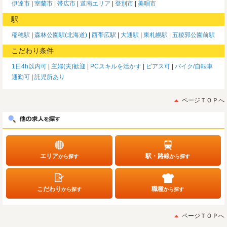
伊達市
室蘭市
帯広市
道南エリア
登別市
美唄市
駅
稲穂駅
森林公園駅(北海道)
西帯広駅
大通駅
東札幌駅
五稜郭公園前駅
こだわり条件
1日4h以内可
主婦(夫)歓迎
PCスキルを活かす
ピアス可
バイク/自転車
通勤可
託児所あり
ページＴＯＰへ
エリア
駅・路線
から探す
から探す
こだわり
職種
から探す
から探す
ページＴＯＰへ