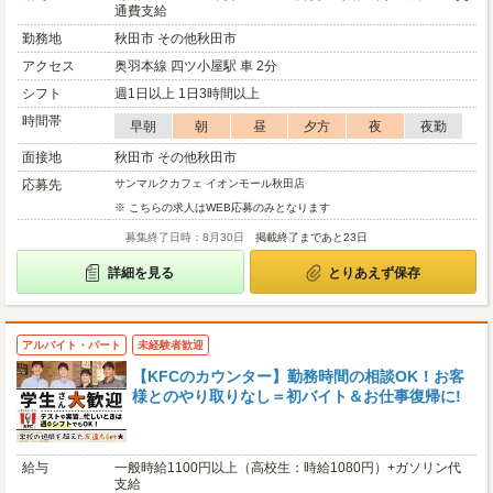
通費支給
勤務地
秋田市 その他秋田市
アクセス
奥羽本線 四ツ小屋駅 車 2分
シフト
週1日以上 1日3時間以上
時間帯
早朝
朝
昼
夕方
夜
夜勤
面接地
秋田市 その他秋田市
応募先
サンマルクカフェ イオンモール秋田店
※ こちらの求人はWEB応募のみとなります
募集終了日時：8月30日
掲載終了まであと23日
詳細を見る
とりあえず保存
アルバイト・パート
未経験者歓迎
【KFCのカウンター】勤務時間の相談OK！お客
様とのやり取りなし＝初バイト＆お仕事復帰に!
給与
一般時給1100円以上（高校生：時給1080円）+ガソリン代
支給