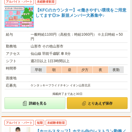
アルバイト・パート
未経験者歓迎
【KFCのカウンター】≪働きやすい環境をご用意
してます◎≫ 新規メンバー大募集中♪
給与
一般時給1100円（高校生：時給1060円） ※土日時給＋50
円
勤務地
山形市 その他山形市
アクセス
仙山線 羽前千歳駅 車 8分
シフト
週2日以上 1日3時間以上
時間帯
早朝
朝
昼
夕方
夜
夜勤
面接地
応募先
ケンタッキーフライドチキン イオン山形北店
掲載終了まであと30日
詳細を見る
とりあえず保存
アルバイト・パート
短期
未経験者歓迎
【ホールスタッフ】ホテル内のレストラン勤務／