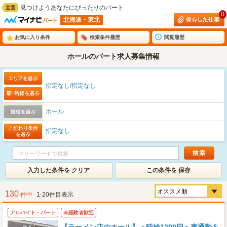
見つけようあなたにぴったりのパート
0
北海道・東北
お気に入り条件
検索条件履歴
閲覧履歴
ホールのパート求人募集情報
指定なし/指定なし
ホール
指定なし
入力した条件を クリア
この条件を 保存
130
件中
1-20件目表示
アルバイト・パート
未経験者歓迎