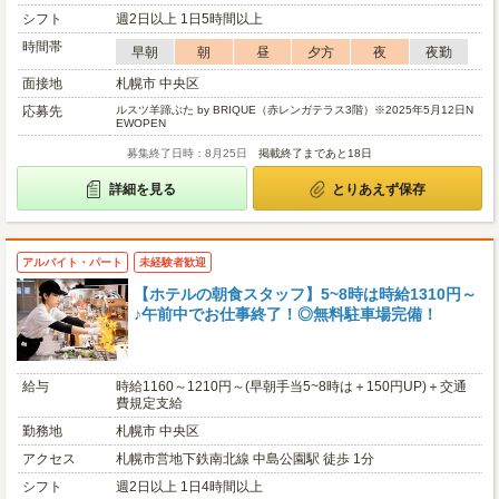
シフト
週2日以上 1日5時間以上
時間帯
早朝
朝
昼
夕方
夜
夜勤
面接地
札幌市 中央区
応募先
ルスツ羊蹄ぶた by BRIQUE（赤レンガテラス3階）※2025年5月12日N
EWOPEN
募集終了日時：8月25日
掲載終了まであと18日
詳細を見る
とりあえず保存
アルバイト・パート
未経験者歓迎
【ホテルの朝食スタッフ】5~8時は時給1310円～
♪午前中でお仕事終了！◎無料駐車場完備！
給与
時給1160～1210円～(早朝手当5~8時は＋150円UP)＋交通
費規定支給
勤務地
札幌市 中央区
アクセス
札幌市営地下鉄南北線 中島公園駅 徒歩 1分
シフト
週2日以上 1日4時間以上