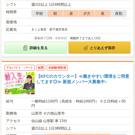
シフト
週2日以上 1日4時間以上
時間帯
早朝
朝
昼
夕方
夜
夜勤
面接地
応募先
きくよ食堂 新千歳空港店
募集終了日時：8月20日
掲載終了まであと13日
詳細を見る
とりあえず保存
アルバイト・パート
短期
未経験者歓迎
【KFCのカウンター】≪働きやすい環境をご用意
してます◎≫ 新規メンバー大募集中♪
給与
一般時給1100円（高校生：時給1060円） ※土日時給＋50
円
勤務地
山形市 その他山形市
アクセス
仙山線 山形駅 車 13分
シフト
週2日以上 1日3時間以上