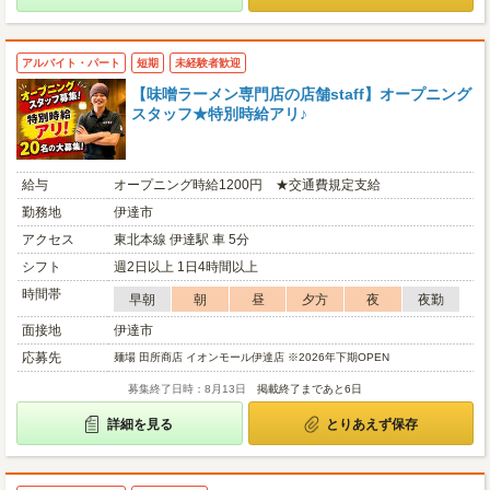
アルバイト・パート
短期
未経験者歓迎
【味噌ラーメン専門店の店舗staff】オープニング
スタッフ★特別時給アリ♪
給与
オープニング時給1200円 ★交通費規定支給
勤務地
伊達市
アクセス
東北本線 伊達駅 車 5分
シフト
週2日以上 1日4時間以上
時間帯
早朝
朝
昼
夕方
夜
夜勤
面接地
伊達市
応募先
麺場 田所商店 イオンモール伊達店 ※2026年下期OPEN
募集終了日時：8月13日
掲載終了まであと6日
詳細を見る
とりあえず保存