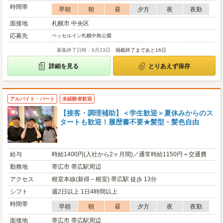
時間帯
早朝
朝
昼
夕方
夜
夜勤
面接地
札幌市 中央区
応募先
ベッセルイン札幌中島公園
募集終了日時：8月23日
掲載終了まであと16日
詳細を見る
とりあえず保存
アルバイト・パート
未経験者歓迎
【接客・調理補助】＜学生歓迎＞夏休みからのス
タートも歓迎！履歴書不要★髪型・髪色自由
給与
時給1400円(入社から2ヶ月間)／通常時給1150円＋交通費
勤務地
帯広市 帯広駅周辺
アクセス
根室本線(新得－根室) 帯広駅 徒歩 13分
シフト
週2日以上 1日4時間以上
時間帯
早朝
朝
昼
夕方
夜
夜勤
面接地
帯広市 帯広駅周辺