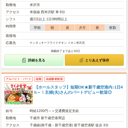
勤務地
米沢市
アクセス
米坂線 西米沢駅 車 8分
シフト
週2日以上 1日3時間以上
時間帯
早朝
朝
昼
夕方
夜
夜勤
面接地
応募先
ケンタッキーフライドチキン イオン米沢店
掲載終了まであと30日
詳細を見る
とりあえず保存
アルバイト・パート
短期
未経験者歓迎
【ホールスタッフ】短期OK★新千歳空港内♪1日4
h～！主婦(夫)さんのパートデビュー歓迎◎
給与
時給1200円～＋交通費規定支給
勤務地
千歳市 新千歳空港周辺
アクセス
千歳線(南千歳－新千歳空港) 新千歳空港駅 徒歩 3分