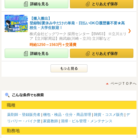
詳細を見る
とりあえず保存
【搬入搬出】
登録制/夏休み中だけの単発・日払いOK◎履歴書不要★高
校生・大学生歓迎！
株式会社ビッグワーク 採用センター【BW03】 ※立川エリ
ア【立川駅周辺】南武線(川崎－立川) 立川駅など
時給1250～1563円＋交通費
詳細を見る
とりあえず保存
ページＴＯＰへ
職種
薬剤師・登録販売者
梱包・検品・仕分・商品管理
雑貨・コスメ販売
デ
リバリー・バイク便
家庭教師
清掃・ビル管理・メンテナンス
勤務地