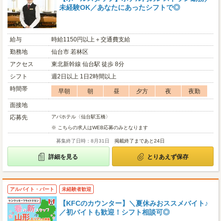
未経験OK／あなたにあったシフトで◎
給与
時給1150円以上＋交通費支給
勤務地
仙台市 若林区
アクセス
東北新幹線 仙台駅 徒歩 8分
シフト
週2日以上 1日2時間以上
時間帯
早朝
朝
昼
夕方
夜
夜勤
面接地
応募先
アパホテル〈仙台駅五橋〉
※ こちらの求人はWEB応募のみとなります
募集終了日時：8月31日
掲載終了まであと24日
詳細を見る
とりあえず保存
アルバイト・パート
未経験者歓迎
【KFCのカウンター】＼夏休みおススメバイト♪
／初バイトも歓迎！シフト相談可◎