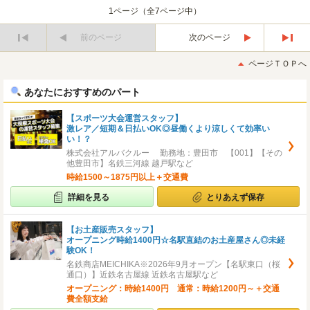
1ページ（全7ページ中）
前のページ
次のページ
最
最
初
後
ページＴＯＰへ
へ
へ
あなたにおすすめのパート
【スポーツ大会運営スタッフ】
激レア／短期＆日払いOK◎昼働くより涼しくて効率い
い！？
株式会社アルバクルー 勤務地：豊田市 【001】【その
他豊田市】名鉄三河線 越戸駅など
時給1500～1875円以上＋交通費
詳細を見る
とりあえず保存
【お土産販売スタッフ】
オープニング時給1400円☆名駅直結のお土産屋さん◎未経
験OK！
名鉄商店MEICHIKA※2026年9月オープン【名駅東口（桜
通口）】近鉄名古屋線 近鉄名古屋駅など
オープニング：時給1400円 通常：時給1200円～＋交通
費全額支給