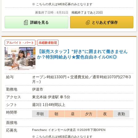
※ こちらの求人はWEB応募のみとなります
募集終了日時：8月31日
掲載終了まであと23日
詳細を見る
とりあえず保存
アルバイト・パート
未経験者歓迎
【販売スタッフ】"好き"に囲まれて働きません
か？特別時給あり★髪色自由ネイルOK◎
給与
オープン時給1330円＋交通費支給／通常時給1070円(27年3
月～)
勤務地
伊達市
アクセス
東北本線 伊達駅 車 5分
シフト
週3日 1日4時間以上
時間帯
早朝
朝
昼
夕方
夜
夜勤
面接地
応募先
Francfranc イオンモール伊達店 ※2026年下期OPEN
※ こちらの求人はWEB応募のみとなります