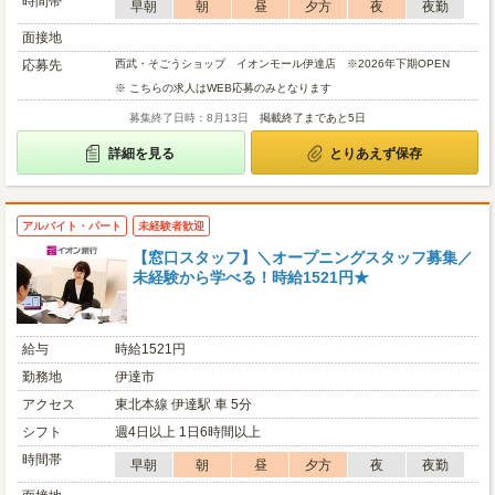
時間帯
早朝
朝
昼
夕方
夜
夜勤
面接地
応募先
西武・そごうショップ イオンモール伊達店 ※2026年下期OPEN
※ こちらの求人はWEB応募のみとなります
募集終了日時：8月13日
掲載終了まであと5日
詳細を見る
とりあえず保存
アルバイト・パート
未経験者歓迎
【窓口スタッフ】＼オープニングスタッフ募集／
未経験から学べる！時給1521円★
給与
時給1521円
勤務地
伊達市
アクセス
東北本線 伊達駅 車 5分
シフト
週4日以上 1日6時間以上
時間帯
早朝
朝
昼
夕方
夜
夜勤