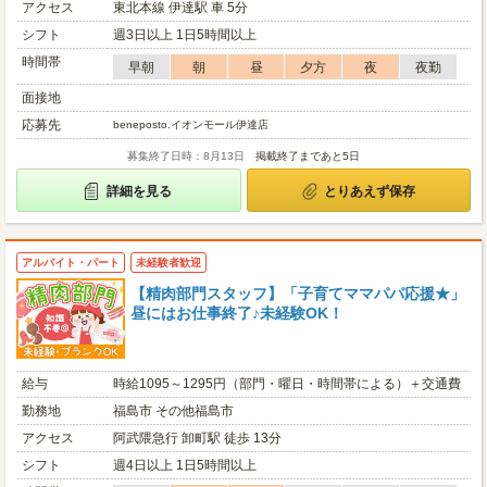
アクセス
東北本線 伊達駅 車 5分
シフト
週3日以上 1日5時間以上
時間帯
早朝
朝
昼
夕方
夜
夜勤
面接地
応募先
beneposto.イオンモール伊達店
募集終了日時：8月13日
掲載終了まであと5日
詳細を見る
とりあえず保存
アルバイト・パート
未経験者歓迎
【精肉部門スタッフ】「子育てママパパ応援★」
昼にはお仕事終了♪未経験OK！
給与
時給1095～1295円（部門・曜日・時間帯による）＋交通費
勤務地
福島市 その他福島市
アクセス
阿武隈急行 卸町駅 徒歩 13分
シフト
週4日以上 1日5時間以上