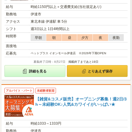
給与
時給1150円以上＋交通費支給(当社規定あり)
勤務地
伊達市
アクセス
東北本線 伊達駅 車 5分
シフト
週3日以上 1日4時間以上
時間帯
早朝
朝
昼
夕方
夜
夜勤
面接地
応募先
ペットプラス イオンモール伊達店 ※2026年下期OPEN
募集終了日時：8月27日
掲載終了まであと19日
詳細を見る
とりあえず保存
アルバイト・パート
未経験者歓迎
【雑貨&コスメ販売】オープニング募集！週2日/3
h～未経験OK♪人気&カワイイがいっぱい★
給与
時給1033～1333円
勤務地
伊達市