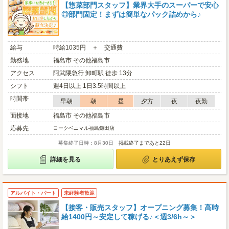
【惣菜部門スタッフ】業界大手のスーパーで安心
◎部門固定！まずは簡単なパック詰めから♪
給与
時給1035円 ＋ 交通費
勤務地
福島市 その他福島市
アクセス
阿武隈急行 卸町駅 徒歩 13分
シフト
週4日以上 1日3.5時間以上
時間帯
早朝
朝
昼
夕方
夜
夜勤
面接地
福島市 その他福島市
応募先
ヨークベニマル福島鎌田店
募集終了日時：8月30日
掲載終了まであと22日
詳細を見る
とりあえず保存
アルバイト・パート
未経験者歓迎
【接客・販売スタッフ】オープニング募集！高時
給1400円～安定して稼げる♪＜週3/6h～＞