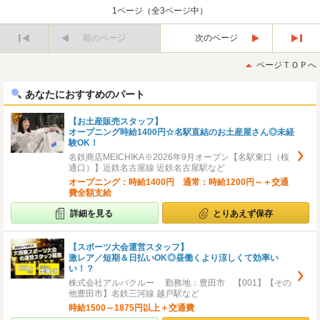
1ページ（全3ページ中）
前のページ
次のページ
最
最
初
後
ページＴＯＰへ
へ
へ
あなたにおすすめのパート
【お土産販売スタッフ】
オープニング時給1400円☆名駅直結のお土産屋さん◎未経
験OK！
名鉄商店MEICHIKA※2026年9月オープン【名駅東口（桜
通口）】近鉄名古屋線 近鉄名古屋駅など
オープニング：時給1400円 通常：時給1200円～＋交通
費全額支給
詳細を見る
とりあえず保存
【スポーツ大会運営スタッフ】
激レア／短期＆日払いOK◎昼働くより涼しくて効率い
い！？
株式会社アルバクルー 勤務地：豊田市 【001】【その
他豊田市】名鉄三河線 越戸駅など
時給1500～1875円以上＋交通費