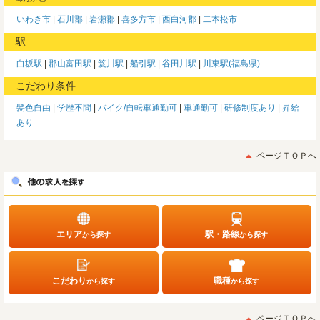
いわき市
石川郡
岩瀬郡
喜多方市
西白河郡
二本松市
駅
白坂駅
郡山富田駅
笈川駅
船引駅
谷田川駅
川東駅(福島県)
こだわり条件
髪色自由
学歴不問
バイク/自転車通勤可
車通勤可
研修制度あり
昇給
あり
ページＴＯＰへ
エリア
駅・路線
から探す
から探す
こだわり
職種
から探す
から探す
ページＴＯＰへ