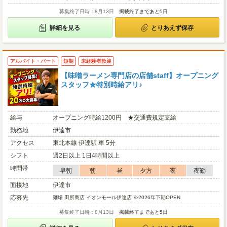
募集終了日時：8月13日
掲載終了まであと5日
詳細を見る
とりあえず保存
アルバイト・パート
短期
未経験者歓迎
【味噌ラーメン専門店の店舗staff】オープニング
スタッフ★特別時給アリ♪
給与
オープニング時給1200円 ★交通費規定支給
勤務地
伊達市
アクセス
東北本線 伊達駅 車 5分
シフト
週2日以上 1日4時間以上
時間帯
早朝
朝
昼
夕方
夜
夜勤
面接地
伊達市
応募先
麺場 田所商店 イオンモール伊達店 ※2026年下期OPEN
募集終了日時：8月13日
掲載終了まであと5日