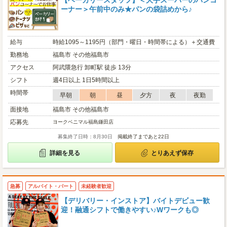
【ベーカリースタッフ】＜大手スーパーのパンコ
ーナー＞午前中のみ★パンの袋詰めから♪
給与
時給1095～1195円（部門・曜日・時間帯による）＋交通費
勤務地
福島市 その他福島市
アクセス
阿武隈急行 卸町駅 徒歩 13分
シフト
週4日以上 1日5時間以上
時間帯
早朝
朝
昼
夕方
夜
夜勤
面接地
福島市 その他福島市
応募先
ヨークベニマル福島鎌田店
募集終了日時：8月30日
掲載終了まであと22日
詳細を見る
とりあえず保存
急募
アルバイト・パート
未経験者歓迎
【デリバリー・インストア】バイトデビュー歓
迎！融通シフトで働きやすい♪Wワークも◎