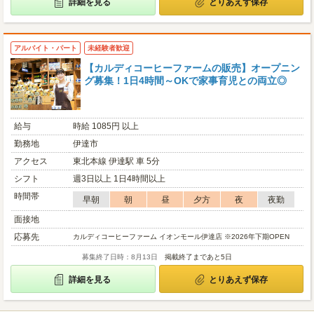
詳細を見る
とりあえず保存
アルバイト・パート
未経験者歓迎
【カルディコーヒーファームの販売】オープニン
グ募集！1日4時間～OKで家事育児との両立◎
給与
時給 1085円 以上
勤務地
伊達市
アクセス
東北本線 伊達駅 車 5分
シフト
週3日以上 1日4時間以上
時間帯
早朝
朝
昼
夕方
夜
夜勤
面接地
応募先
カルディコーヒーファーム イオンモール伊達店 ※2026年下期OPEN
募集終了日時：8月13日
掲載終了まであと5日
詳細を見る
とりあえず保存