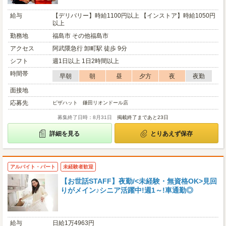
給与
【デリバリー】時給1100円以上 【インストア】時給1050円
以上
勤務地
福島市 その他福島市
アクセス
阿武隈急行 卸町駅 徒歩 9分
シフト
週1日以上 1日2時間以上
時間帯
早朝
朝
昼
夕方
夜
夜勤
面接地
応募先
ピザハット 鎌田リオンドール店
募集終了日時：8月31日
掲載終了まであと23日
詳細を見る
とりあえず保存
アルバイト・パート
未経験者歓迎
【お世話STAFF】夜勤/<未経験・無資格OK>見回
りがメイン♪シニア活躍中!週1～!車通勤◎
給与
日給1万4963円