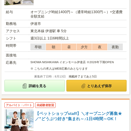
給与
オープニング時給1400円～（通常時給1300円～）+交通費
全額支給
勤務地
伊達市
アクセス
東北本線 伊達駅 車 5分
シフト
週3日以上 1日6時間以上
時間帯
早朝
朝
昼
夕方
夜
夜勤
面接地
応募先
SHOWA NISHIKAWA イオンモール伊達店 ※2026年下期OPEN
※ こちらの求人はWEB応募のみとなります
募集終了日時：8月13日
掲載終了まであと5日
詳細を見る
とりあえず保存
アルバイト・パート
未経験者歓迎
【ペットショップstaff】＼オープニング募集★
／"どうぶつ好き"集まれ～♪1日4時間～OK！