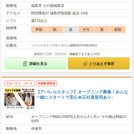
勤務地
福島市 その他福島市
アクセス
阿武隈急行 福島学院前駅 徒歩 10分
シフト
週1日以上
時間帯
早朝
朝
昼
夕方
夜
夜勤
面接地
応募先
ソーシャルインクルーホーム福島宮代/50820902
募集終了日時：8月31日
掲載終了まであと23日
詳細を見る
とりあえず保存
アルバイト・パート
未経験者歓迎
【アパレルスタッフ】オープニング募集！みんな
一緒にスタートで安心★正社員登用あり♪
給与
オープニング時給1200円(入社から2ヶ月)／その後は時給11
50円
勤務地
伊達市