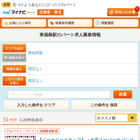
見つけようあなたにぴったりのパート
0
北海道・東北
お気に入り条件
検索条件履歴
閲覧履歴
東福島駅のパート求人募集情報
東福島駅
指定なし
指定なし
入力した条件を クリア
この条件を 保存
51
件中
1-20件目表示
アルバイト・パート
未経験者歓迎