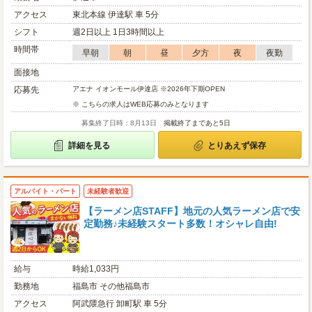
アクセス
東北本線 伊達駅 車 5分
シフト
週2日以上 1日3時間以上
時間帯
早朝
朝
昼
夕方
夜
夜勤
面接地
応募先
アエナ イオンモール伊達店 ※2026年下期OPEN
※ こちらの求人はWEB応募のみとなります
募集終了日時：8月13日
掲載終了まであと5日
詳細を見る
とりあえず保存
アルバイト・パート
未経験者歓迎
【ラーメン店STAFF】地元の人気ラーメン店で安
定勤務♪未経験スタート多数！オシャレ自由!
給与
時給1,033円
勤務地
福島市 その他福島市
アクセス
阿武隈急行 卸町駅 車 5分