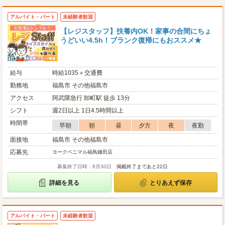
アルバイト・パート
未経験者歓迎
【レジスタッフ】扶養内OK！家事の合間にちょ
うどいい4.5h！ブランク復帰にもおススメ★
給与
時給1035＋交通費
勤務地
福島市 その他福島市
アクセス
阿武隈急行 卸町駅 徒歩 13分
シフト
週2日以上 1日4.5時間以上
時間帯
早朝
朝
昼
夕方
夜
夜勤
面接地
福島市 その他福島市
応募先
ヨークベニマル福島鎌田店
募集終了日時：8月30日
掲載終了まであと22日
詳細を見る
とりあえず保存
アルバイト・パート
未経験者歓迎