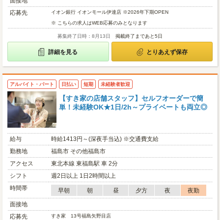
面接地
応募先
イオン銀行 イオンモール伊達店 ※2026年下期OPEN
※ こちらの求人はWEB応募のみとなります
募集終了日時：8月13日
掲載終了まであと5日
詳細を見る
とりあえず保存
アルバイト・パート
日払い
短期
未経験者歓迎
【すき家の店舗スタッフ】セルフオーダーで簡
単！未経験OK★1日/2h～プライベートも両立◎
給与
時給1413円～(深夜手当込) ※交通費支給
勤務地
福島市 その他福島市
アクセス
東北本線 東福島駅 車 2分
シフト
週2日以上 1日2時間以上
時間帯
早朝
朝
昼
夕方
夜
夜勤
面接地
応募先
すき家 13号福島矢野目店