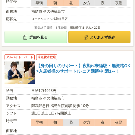
時間帯
早朝
朝
昼
夕方
夜
夜勤
面接地
福島市 その他福島市
応募先
ヨークベニマル福島鎌田店
募集終了日時：8月30日
掲載終了まであと22日
詳細を見る
とりあえず保存
アルバイト・パート
未経験者歓迎
【身の回りのサポート】夜勤/<未経験・無資格OK
>入居者様のサポート!シニア活躍中!週1～！
給与
日給1万4963円
勤務地
福島市 その他福島市
アクセス
阿武隈急行 福島学院前駅 徒歩 10分
シフト
週1日以上 1日7時間以上
時間帯
早朝
朝
昼
夕方
夜
夜勤
面接地