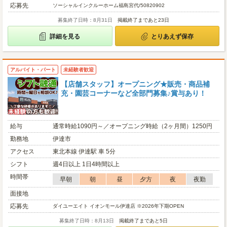
応募先
ソーシャルインクルーホーム福島宮代/50820902
募集終了日時：8月31日
掲載終了まであと23日
詳細を見る
とりあえず保存
アルバイト・パート
未経験者歓迎
【店舗スタッフ】オープニング★販売・商品補
充・園芸コーナーなど全部門募集♪賞与あり！
給与
通常時給1090円～／オープニング時給（2ヶ月間）1250円
勤務地
伊達市
アクセス
東北本線 伊達駅 車 5分
シフト
週4日以上 1日4時間以上
時間帯
早朝
朝
昼
夕方
夜
夜勤
面接地
応募先
ダイユーエイト イオンモール伊達店 ※2026年下期OPEN
募集終了日時：8月13日
掲載終了まであと5日