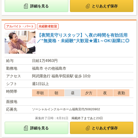
詳細を見る
とりあえず保存
アルバイト・パート
未経験者歓迎
【夜間見守りスタッフ】＼夜の時間を有効活用
／"無資格・未経験"大歓迎★週1～OK!副業に◎
給与
日給1万4963円
勤務地
福島市 その他福島市
アクセス
阿武隈急行 福島学院前駅 徒歩 10分
シフト
週1日以上
時間帯
早朝
朝
昼
夕方
夜
夜勤
面接地
応募先
ソーシャルインクルーホーム福島宮代/50820902
募集終了日時：8月31日
掲載終了まであと23日
詳細を見る
とりあえず保存