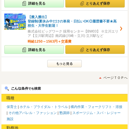
詳細を見る
とりあえず保存
【搬入搬出】
登録制/夏休み中だけの単発・日払いOK◎履歴書不要★高
校生・大学生歓迎！
株式会社ビッグワーク 採用センター【BW03】 ※立川エリ
ア【立川駅周辺】南武線(川崎－立川) 立川駅など
時給1250～1563円＋交通費
詳細を見る
とりあえず保存
ページＴＯＰへ
職種
保育士
ホテル・ブライダル・トラベル
構内作業・フォークリフト・溶接
その他アパレル・ファッション
塾講師
スポーツジム・スパ・レジャー
施設
勤務地