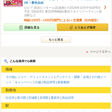
OK！髪色自由
ロピア 加須ビバモール店(仮称) ※2026年10月中旬OPEN
予定【加須市】東武伊勢崎線(東武スカイツリーライン) 加
須駅など
時給1195円～1450円(部門による)＋交通費（社内規定）
詳細を見る
とりあえず保存
ページＴＯＰへ
職種
その他レジャー・アミューズメント
アンケート・調査・企画
その他イベ
ント・キャンペーン
引越
商品管理
家庭教師
勤務地
白石市
黒川郡
宮城郡
亘理郡
栗原市
気仙沼市
駅