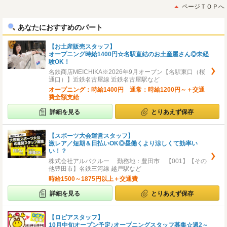
初
後
ページＴＯＰへ
へ
へ
あなたにおすすめのパート
【お土産販売スタッフ】
オープニング時給1400円☆名駅直結のお土産屋さん◎未経
験OK！
名鉄商店MEICHIKA※2026年9月オープン【名駅東口（桜
通口）】近鉄名古屋線 近鉄名古屋駅など
オープニング：時給1400円 通常：時給1200円～＋交通
費全額支給
詳細を見る
とりあえず保存
【スポーツ大会運営スタッフ】
激レア／短期＆日払いOK◎昼働くより涼しくて効率い
い！？
株式会社アルバクルー 勤務地：豊田市 【001】【その
他豊田市】名鉄三河線 越戸駅など
時給1500～1875円以上＋交通費
詳細を見る
とりあえず保存
【ロピアスタッフ】
10月中旬オープン予定♪オープニングスタッフ募集☆週2～