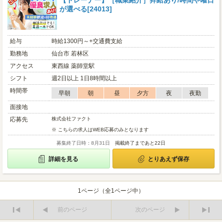
【トレーナー】［職業紹介］昇給あり/時間や曜日
が選べる[24013]
給与
時給1300円～+交通費支給
勤務地
仙台市 若林区
アクセス
東西線 薬師堂駅
シフト
週2日以上 1日8時間以上
時間帯
早朝
朝
昼
夕方
夜
夜勤
面接地
応募先
株式会社ファクト
※ こちらの求人はWEB応募のみとなります
募集終了日時：8月31日
掲載終了まであと22日
詳細を見る
とりあえず保存
1ページ（全1ページ中）
前のページ
次のページ
最
最