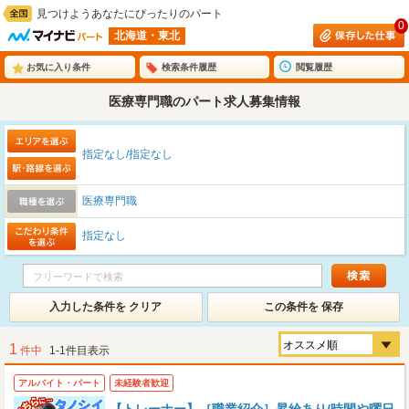
見つけようあなたにぴったりのパート
0
北海道・東北
お気に入り条件
検索条件履歴
閲覧履歴
医療専門職のパート求人募集情報
指定なし/指定なし
医療専門職
指定なし
入力した条件を クリア
この条件を 保存
1
件中
1-1件目表示
アルバイト・パート
未経験者歓迎