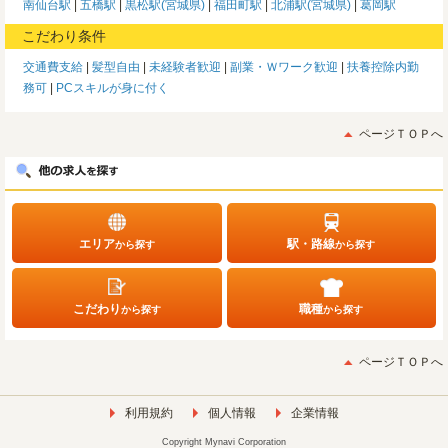
南仙台駅
五橋駅
黒松駅(宮城県)
福田町駅
北浦駅(宮城県)
葛岡駅
こだわり条件
交通費支給
髪型自由
未経験者歓迎
副業・Ｗワーク歓迎
扶養控除内勤
務可
PCスキルが身に付く
ページＴＯＰへ
エリア
駅・路線
から探す
から探す
こだわり
職種
から探す
から探す
ページＴＯＰへ
利用規約
個人情報
企業情報
Copyright Mynavi Corporation