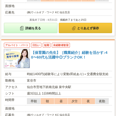
面接地
応募先
(株)ウィルオブ・ワーク KC 仙台支店
募集終了日時：8月31日
掲載終了まであと25日
詳細を見る
とりあえず保存
アルバイト・パート
日払い
短期
未経験者歓迎
【保育園の先生】［職業紹介］経験を活かす♪4
0〜60代も活躍中◎ブランクOK！
給与
時給1400円(経験等により変動/昇給あり)＋交通費全額支給
勤務地
富谷市
アクセス
仙台市営地下鉄南北線 泉中央駅
シフト
週3日以上 1日6時間以上
時間帯
早朝
朝
昼
夕方
夜
夜勤
面接地
応募先
(株)ウィルオブ・ワーク KC 仙台支店