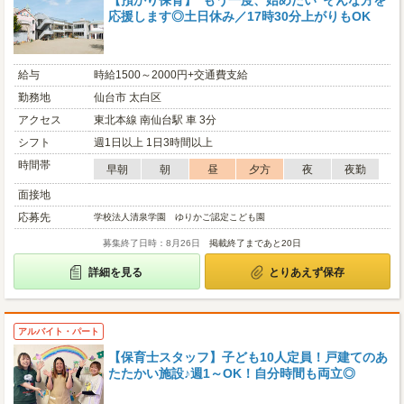
【預かり保育】"もう一度、始めたい"そんな方を
応援します◎土日休み／17時30分上がりもOK
給与
時給1500～2000円+交通費支給
勤務地
仙台市 太白区
アクセス
東北本線 南仙台駅 車 3分
シフト
週1日以上 1日3時間以上
時間帯
早朝
朝
昼
夕方
夜
夜勤
面接地
応募先
学校法人清泉学園 ゆりかご認定こども園
募集終了日時：8月26日
掲載終了まであと20日
詳細を見る
とりあえず保存
アルバイト・パート
【保育士スタッフ】子ども10人定員！戸建てのあ
たたかい施設♪週1～OK！自分時間も両立◎