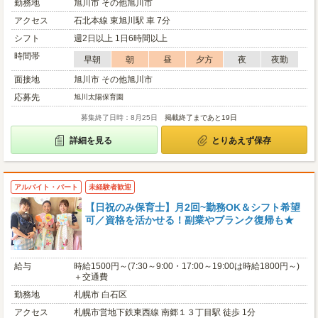
勤務地
旭川市 その他旭川市
アクセス
石北本線 東旭川駅 車 7分
シフト
週2日以上 1日6時間以上
時間帯
早朝
朝
昼
夕方
夜
夜勤
面接地
旭川市 その他旭川市
応募先
旭川太陽保育園
募集終了日時：8月25日
掲載終了まであと19日
詳細を見る
とりあえず保存
アルバイト・パート
未経験者歓迎
【日祝のみ保育士】月2回~勤務OK＆シフト希望
可／資格を活かせる！副業やブランク復帰も★
給与
時給1500円～(7:30～9:00・17:00～19:00は時給1800円～)
＋交通費
勤務地
札幌市 白石区
アクセス
札幌市営地下鉄東西線 南郷１３丁目駅 徒歩 1分