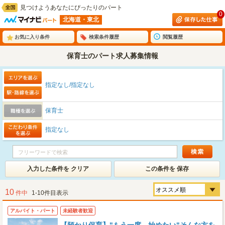
見つけようあなたにぴったりのパート
0
北海道・東北
お気に入り条件
検索条件履歴
閲覧履歴
保育士のパート求人募集情報
指定なし/指定なし
保育士
指定なし
入力した条件を クリア
この条件を 保存
10
件中
1-10件目表示
アルバイト・パート
未経験者歓迎