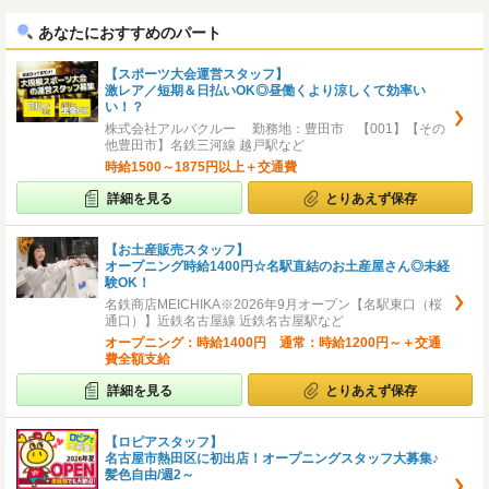
へ
へ
あなたにおすすめのパート
【スポーツ大会運営スタッフ】
激レア／短期＆日払いOK◎昼働くより涼しくて効率い
い！？
株式会社アルバクルー 勤務地：豊田市 【001】【その
他豊田市】名鉄三河線 越戸駅など
時給1500～1875円以上＋交通費
詳細を見る
とりあえず保存
【お土産販売スタッフ】
オープニング時給1400円☆名駅直結のお土産屋さん◎未経
験OK！
名鉄商店MEICHIKA※2026年9月オープン【名駅東口（桜
通口）】近鉄名古屋線 近鉄名古屋駅など
オープニング：時給1400円 通常：時給1200円～＋交通
費全額支給
詳細を見る
とりあえず保存
【ロピアスタッフ】
名古屋市熱田区に初出店！オープニングスタッフ大募集♪
髪色自由/週2～