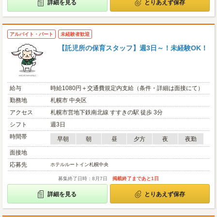
詳細を見る
とりあえず保存
アルバイト・パート
未経験者歓迎
【託児所の保育スタッフ】週3日～！未経験OK！
給与
時給1080円＋交通費規定内支給（条件・詳細は面接にて）
勤務地
札幌市 中央区
アクセス
札幌市営地下鉄南北線 すすきの駅 徒歩 3分
シフト
週3日
時間帯
早朝
朝
昼
夕方
夜
夜勤
面接地
応募先
ホテルルートイン札幌中央
募集終了日時：8月7日
掲載終了まであと1日
詳細を見る
とりあえず保存