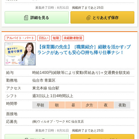
募集終了日時：8月31日
掲載終了まであと25日
詳細を見る
とりあえず保存
アルバイト・パート
日払い
短期
未経験者歓迎
【保育園の先生】［職業紹介］経験を活かす♪ブ
ランクがあっても安心◎持ち帰り仕事ナシ！
給与
時給1400円(経験等により変動/昇給あり)＋交通費全額支給
勤務地
仙台市 青葉区
アクセス
東北本線 仙台駅
シフト
週3日以上 1日4時間以上
時間帯
早朝
朝
昼
夕方
夜
夜勤
面接地
応募先
(株)ウィルオブ・ワーク KC 仙台支店
募集終了日時：8月31日
掲載終了まであと25日