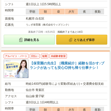
シフト
週1日以上 1日5.5時間以上
時間帯
早朝
朝
昼
夕方
夜
夜勤
面接地
札幌市 白石区
応募先
うぃず保育園（株式会社ウィズリンク）
募集終了日時：8月25日
掲載終了まであと19日
詳細を見る
とりあえず保存
アルバイト・パート
日払い
短期
未経験者歓迎
【保育園の先生】［職業紹介］経験を活かす♪ブ
ランクがあっても安心◎持ち帰り仕事ナシ！
給与
時給1400円(経験等により変動/昇給あり)＋交通費全額支給
勤務地
仙台市 青葉区
アクセス
仙山線 愛子駅
シフト
週3日以上 1日4時間以上
時間帯
早朝
朝
昼
夕方
夜
夜勤