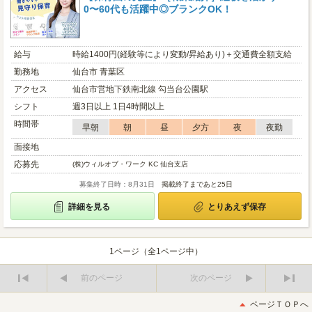
0〜60代も活躍中◎ブランクOK！
給与
時給1400円(経験等により変動/昇給あり)＋交通費全額支給
勤務地
仙台市 青葉区
アクセス
仙台市営地下鉄南北線 勾当台公園駅
シフト
週3日以上 1日4時間以上
時間帯
早朝
朝
昼
夕方
夜
夜勤
面接地
応募先
(株)ウィルオブ・ワーク KC 仙台支店
募集終了日時：8月31日
掲載終了まであと25日
詳細を見る
とりあえず保存
1ページ（全1ページ中）
前のページ
次のページ
最
最
初
後
ページＴＯＰへ