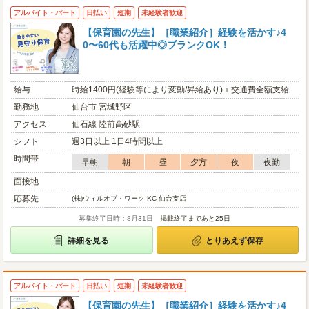
アルバイト・パート
日払い
短期
未経験者歓迎
【保育園の先生】［職業紹介］経験を活かす♪4
0〜60代も活躍中◎ブランクOK！
給与
時給1400円(経験等により変動/昇給あり)＋交通費全額支給
勤務地
仙台市 宮城野区
アクセス
仙石線 陸前高砂駅
シフト
週3日以上 1日4時間以上
時間帯
早朝
朝
昼
夕方
夜
夜勤
面接地
応募先
(株)ウィルオブ・ワーク KC 仙台支店
募集終了日時：8月31日
掲載終了まであと25日
詳細を見る
とりあえず保存
アルバイト・パート
日払い
短期
未経験者歓迎
【保育園の先生】［職業紹介］経験を活かす♪4