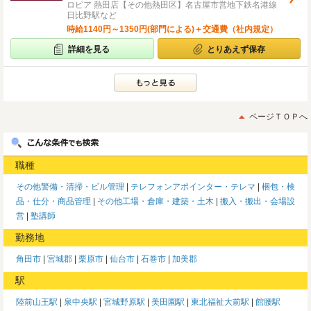
ロピア 熱田店【その他熱田区】名古屋市営地下鉄名港線
日比野駅など
時給1140円～1350円(部門による)＋交通費（社内規定）
詳細を見る
とりあえず保存
ページＴＯＰへ
職種
その他警備・清掃・ビル管理
テレフォンアポインター・テレマ
梱包・検
品・仕分・商品管理
その他工場・倉庫・建築・土木
搬入・搬出・会場設
営
塾講師
勤務地
角田市
宮城郡
栗原市
仙台市
石巻市
加美郡
駅
陸前山王駅
泉中央駅
宮城野原駅
美田園駅
東北福祉大前駅
館腰駅