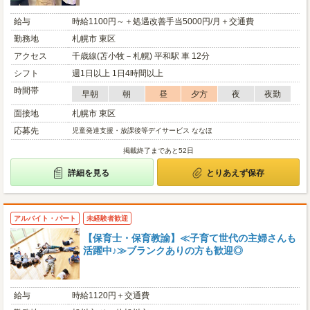
給与
時給1100円～＋処遇改善手当5000円/月＋交通費
勤務地
札幌市 東区
アクセス
千歳線(苫小牧－札幌) 平和駅 車 12分
シフト
週1日以上 1日4時間以上
時間帯
早朝
朝
昼
夕方
夜
夜勤
面接地
札幌市 東区
応募先
児童発達支援・放課後等デイサービス ななほ
掲載終了まであと52日
詳細を見る
とりあえず保存
アルバイト・パート
未経験者歓迎
【保育士・保育教諭】≪子育て世代の主婦さんも
活躍中♪≫ブランクありの方も歓迎◎
給与
時給1120円＋交通費