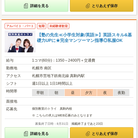
詳細を見る
とりあえず保存
アルバイト・パート
短期
未経験者歓迎
【塾の先生≪小学生対象/英語≫】英語スキル&基
礎力UPに★完全マンツーマン指導◎私服OK
給与
1コマ(60分)：1350～2400円＋交通費
勤務地
札幌市 南区
アクセス
札幌市営地下鉄南北線 真駒内駅
シフト
週1日以上 1日1時間以上
時間帯
早朝
朝
昼
夕方
夜
夜勤
面接地
応募先
個別教室のトライ 真駒内校
※ こちらの求人はWEB応募のみとなります
募集終了日時：8月31日
掲載終了まであと23日
詳細を見る
とりあえず保存