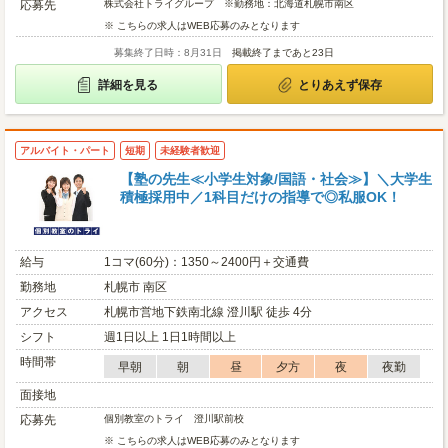
応募先
株式会社トライグループ ※勤務地：北海道札幌市南区
※ こちらの求人はWEB応募のみとなります
募集終了日時：8月31日
掲載終了まであと23日
詳細を見る
とりあえず保存
アルバイト・パート
短期
未経験者歓迎
【塾の先生≪小学生対象/国語・社会≫】＼大学生
積極採用中／1科目だけの指導で◎私服OK！
給与
1コマ(60分)：1350～2400円＋交通費
勤務地
札幌市 南区
アクセス
札幌市営地下鉄南北線 澄川駅 徒歩 4分
シフト
週1日以上 1日1時間以上
時間帯
早朝
朝
昼
夕方
夜
夜勤
面接地
応募先
個別教室のトライ 澄川駅前校
※ こちらの求人はWEB応募のみとなります