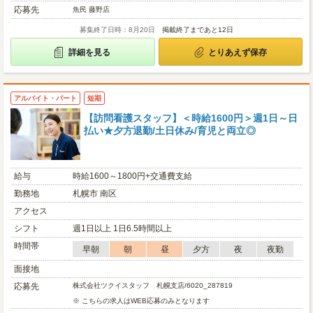
応募先
魚民 藤野店
募集終了日時：8月20日
掲載終了まであと12日
詳細を見る
とりあえず保存
アルバイト・パート
短期
【訪問看護スタッフ】＜時給1600円＞週1日～日
払い★夕方退勤/土日休み/育児と両立◎
給与
時給1600～1800円+交通費支給
勤務地
札幌市 南区
アクセス
シフト
週1日以上 1日6.5時間以上
時間帯
早朝
朝
昼
夕方
夜
夜勤
面接地
応募先
株式会社ツクイスタッフ 札幌支店/6020_287819
※ こちらの求人はWEB応募のみとなります