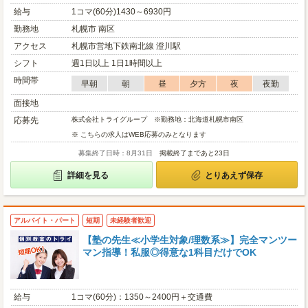
給与
1コマ(60分)1430～6930円
勤務地
札幌市 南区
アクセス
札幌市営地下鉄南北線 澄川駅
シフト
週1日以上 1日1時間以上
時間帯
早朝
朝
昼
夕方
夜
夜勤
面接地
応募先
株式会社トライグループ ※勤務地：北海道札幌市南区
※ こちらの求人はWEB応募のみとなります
募集終了日時：8月31日
掲載終了まであと23日
詳細を見る
とりあえず保存
アルバイト・パート
短期
未経験者歓迎
【塾の先生≪小学生対象/理数系≫】完全マンツー
マン指導！私服◎得意な1科目だけでOK
給与
1コマ(60分)：1350～2400円＋交通費