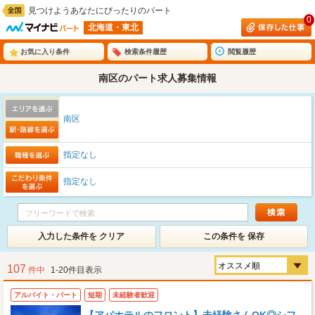
見つけようあなたにぴったりのパート
0
北海道・東北
お気に入り条件
検索条件履歴
閲覧履歴
南区のパート求人募集情報
南区
指定なし
指定なし
入力した条件を クリア
この条件を 保存
107
件中
1-20件目表示
アルバイト・パート
短期
未経験者歓迎