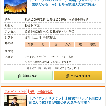
【アパホテルのフロント】未経験さんOK◎シフ
ト柔軟だから…かけもちも歓迎★充実の待遇♪
給与
時給1250円(22時以降は1563円)＋交通費全額支給
勤務地
札幌市 南区
アクセス
函館本線(函館－旭川) 札幌駅 バス 30分
シフト
週2日以上 1日2時間以上
時間帯
早朝
朝
昼
夕方
夜
夜勤
面接地
応募先
アパホテル＆リゾート（APA HOTEL）〈札幌〉
※ こちらの求人はWEB応募のみとなります
募集終了日時：8月31日
掲載終了まであと23日
詳細を見る
とりあえず保存
アルバイト・パート
短期
未経験者歓迎
【アパホテルスタッフ】未経験OK♪シフト柔軟◎
高収入で稼げる!WEBのみの選考も可能☆