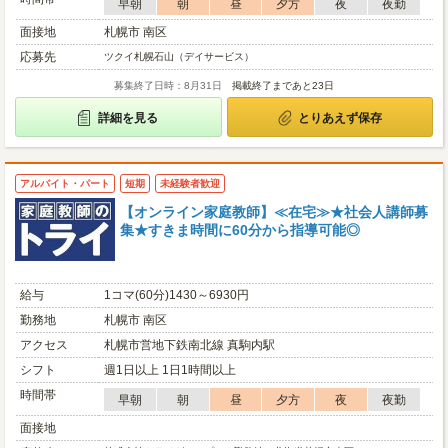
早朝
朝
昼
夕方
夜
夜勤
面接地
札幌市 南区
応募先
ツクイ札幌石山（デイサービス）
募集終了日時：8月31日
掲載終了まであと23日
詳細を見る
とりあえず保存
アルバイト・パート
短期
未経験者歓迎
【オンライン家庭教師】≪在宅≫★社会人講師募
集★すきま時間に60分から指導可能◎
給与
1コマ(60分)1430～6930円
勤務地
札幌市 南区
アクセス
札幌市営地下鉄南北線 真駒内駅
シフト
週1日以上 1日1時間以上
時間帯
早朝
朝
昼
夕方
夜
夜勤
面接地