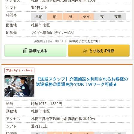
アクセス
札幌市営地下鉄南北線 真駒内駅 車 10分
シフト
週2日以上
時間帯
早朝
朝
昼
夕方
夜
夜勤
面接地
札幌市 南区
応募先
ツクイ札幌石山（デイサービス）
募集終了日時：8月31日
掲載終了まであと23日
詳細を見る
とりあえず保存
アルバイト・パート
【送迎スタッフ】介護施設を利用されるお客様の
送迎業務◎普通免許でOK！Wワーク可能★
給与
時給1075～1359円
勤務地
札幌市 南区
アクセス
札幌市営地下鉄南北線 真駒内駅 車 10分
シフト
週2日以上
時間帯