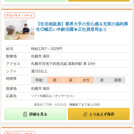
アルバイト・パート
【生活相談員】業界大手の安心感＆充実の福利厚
生◎幅広い年齢活躍★正社員登用あり
給与
時給1267～1629円
勤務地
札幌市 南区
アクセス
札幌市営地下鉄南北線 真駒内駅 車 10分
シフト
週3日以上
時間帯
早朝
朝
昼
夕方
夜
夜勤
面接地
札幌市 南区
応募先
ツクイ札幌石山（デイサービス）
募集終了日時：8月31日
掲載終了まであと23日
詳細を見る
とりあえず保存
アルバイト・パート