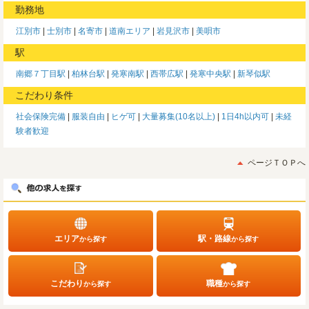
勤務地
江別市
士別市
名寄市
道南エリア
岩見沢市
美唄市
駅
南郷７丁目駅
柏林台駅
発寒南駅
西帯広駅
発寒中央駅
新琴似駅
こだわり条件
社会保険完備
服装自由
ヒゲ可
大量募集(10名以上)
1日4h以内可
未経
験者歓迎
ページＴＯＰへ
エリア
駅・路線
から探す
から探す
こだわり
職種
から探す
から探す