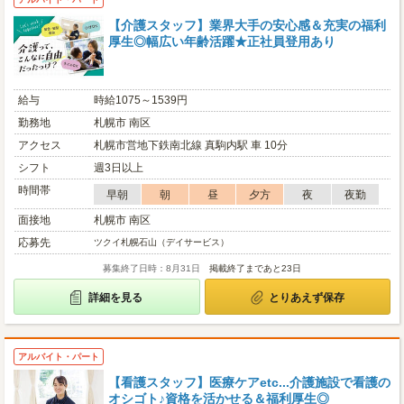
【介護スタッフ】業界大手の安心感＆充実の福利
厚生◎幅広い年齢活躍★正社員登用あり
給与
時給1075～1539円
勤務地
札幌市 南区
アクセス
札幌市営地下鉄南北線 真駒内駅 車 10分
シフト
週3日以上
時間帯
早朝
朝
昼
夕方
夜
夜勤
面接地
札幌市 南区
応募先
ツクイ札幌石山（デイサービス）
募集終了日時：8月31日
掲載終了まであと23日
詳細を見る
とりあえず保存
アルバイト・パート
【看護スタッフ】医療ケアetc...介護施設で看護の
オシゴト♪資格を活かせる＆福利厚生◎