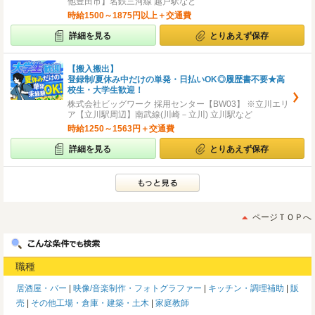
他豊田市】名鉄三河線 越戸駅など
時給1500～1875円以上＋交通費
詳細を見る
とりあえず保存
【搬入搬出】
登録制/夏休み中だけの単発・日払いOK◎履歴書不要★高
校生・大学生歓迎！
株式会社ビッグワーク 採用センター【BW03】 ※立川エリ
ア【立川駅周辺】南武線(川崎－立川) 立川駅など
時給1250～1563円＋交通費
詳細を見る
とりあえず保存
ページＴＯＰへ
職種
居酒屋・バー
映像/音楽制作・フォトグラファー
キッチン・調理補助
販
売
その他工場・倉庫・建築・土木
家庭教師