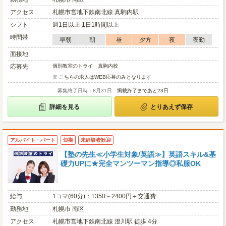
アクセス
札幌市営地下鉄南北線 真駒内駅
シフト
週1日以上 1日1時間以上
時間帯
早朝
朝
昼
夕方
夜
夜勤
面接地
応募先
個別教室のトライ 真駒内校
※ こちらの求人はWEB応募のみとなります
募集終了日時：8月31日
掲載終了まであと23日
詳細を見る
とりあえず保存
アルバイト・パート
短期
未経験者歓迎
【塾の先生≪小学生対象/英語≫】英語スキル&基
礎力UPに★完全マンツーマン指導◎私服OK
給与
1コマ(60分)：1350～2400円＋交通費
勤務地
札幌市 南区
アクセス
札幌市営地下鉄南北線 澄川駅 徒歩 4分