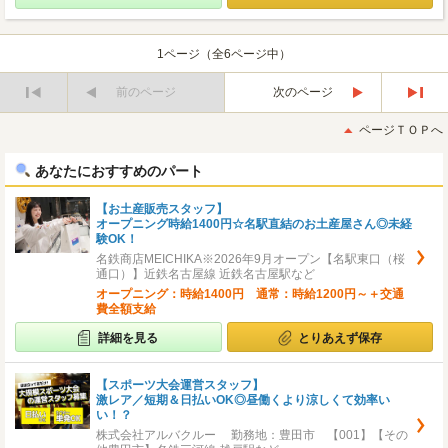
1ページ（全6ページ中）
前のページ
次のページ
最
最
初
後
ページＴＯＰへ
へ
へ
あなたにおすすめのパート
【お土産販売スタッフ】
オープニング時給1400円☆名駅直結のお土産屋さん◎未経
験OK！
名鉄商店MEICHIKA※2026年9月オープン【名駅東口（桜
通口）】近鉄名古屋線 近鉄名古屋駅など
オープニング：時給1400円 通常：時給1200円～＋交通
費全額支給
詳細を見る
とりあえず保存
【スポーツ大会運営スタッフ】
激レア／短期＆日払いOK◎昼働くより涼しくて効率い
い！？
株式会社アルバクルー 勤務地：豊田市 【001】【その