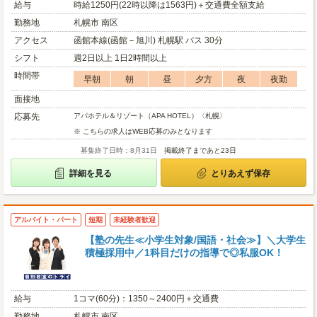
給与
時給1250円(22時以降は1563円)＋交通費全額支給
勤務地
札幌市 南区
アクセス
函館本線(函館－旭川) 札幌駅 バス 30分
シフト
週2日以上 1日2時間以上
時間帯
早朝
朝
昼
夕方
夜
夜勤
面接地
応募先
アパホテル＆リゾート（APA HOTEL）〈札幌〉
※ こちらの求人はWEB応募のみとなります
募集終了日時：8月31日
掲載終了まであと23日
詳細を見る
とりあえず保存
アルバイト・パート
短期
未経験者歓迎
【塾の先生≪小学生対象/国語・社会≫】＼大学生
積極採用中／1科目だけの指導で◎私服OK！
給与
1コマ(60分)：1350～2400円＋交通費
勤務地
札幌市 南区