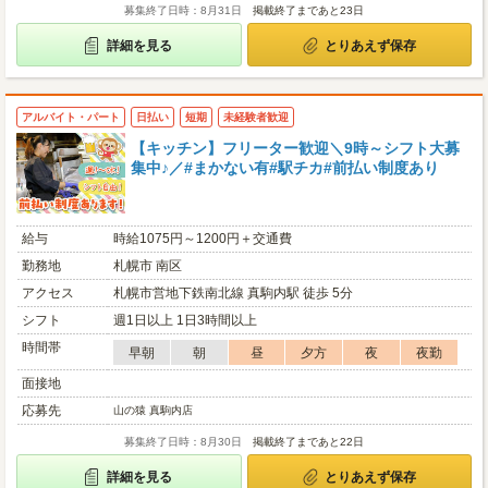
募集終了日時：8月31日
掲載終了まであと23日
詳細を見る
とりあえず保存
アルバイト・パート
日払い
短期
未経験者歓迎
【キッチン】フリーター歓迎＼9時～シフト大募
集中♪／#まかない有#駅チカ#前払い制度あり
給与
時給1075円～1200円＋交通費
勤務地
札幌市 南区
アクセス
札幌市営地下鉄南北線 真駒内駅 徒歩 5分
シフト
週1日以上 1日3時間以上
時間帯
早朝
朝
昼
夕方
夜
夜勤
面接地
応募先
山の猿 真駒内店
募集終了日時：8月30日
掲載終了まであと22日
詳細を見る
とりあえず保存