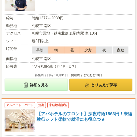
給与
時給1277～2039円
勤務地
札幌市 南区
アクセス
札幌市営地下鉄南北線 真駒内駅 車 10分
シフト
週3日以上
時間帯
早朝
朝
昼
夕方
夜
夜勤
面接地
札幌市 南区
応募先
ツクイ札幌石山（デイサービス）
募集終了日時：8月31日
掲載終了まであと23日
詳細を見る
とりあえず保存
アルバイト・パート
短期
未経験者歓迎
【アパホテルのフロント】深夜時給1563円！未経
験◎シフト柔軟で就活にも役立つ★