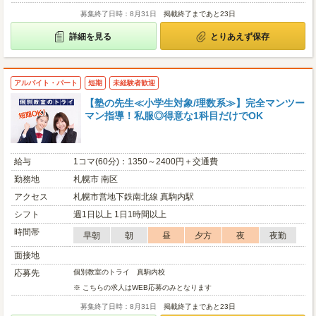
募集終了日時：8月31日
掲載終了まであと23日
詳細を見る
とりあえず保存
アルバイト・パート
短期
未経験者歓迎
【塾の先生≪小学生対象/理数系≫】完全マンツー
マン指導！私服◎得意な1科目だけでOK
給与
1コマ(60分)：1350～2400円＋交通費
勤務地
札幌市 南区
アクセス
札幌市営地下鉄南北線 真駒内駅
シフト
週1日以上 1日1時間以上
時間帯
早朝
朝
昼
夕方
夜
夜勤
面接地
応募先
個別教室のトライ 真駒内校
※ こちらの求人はWEB応募のみとなります
募集終了日時：8月31日
掲載終了まであと23日