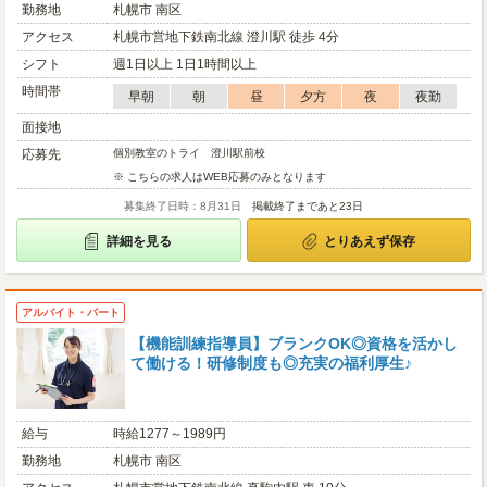
勤務地
札幌市 南区
アクセス
札幌市営地下鉄南北線 澄川駅 徒歩 4分
シフト
週1日以上 1日1時間以上
時間帯
早朝
朝
昼
夕方
夜
夜勤
面接地
応募先
個別教室のトライ 澄川駅前校
※ こちらの求人はWEB応募のみとなります
募集終了日時：8月31日
掲載終了まであと23日
詳細を見る
とりあえず保存
アルバイト・パート
【機能訓練指導員】ブランクOK◎資格を活かし
て働ける！研修制度も◎充実の福利厚生♪
給与
時給1277～1989円
勤務地
札幌市 南区