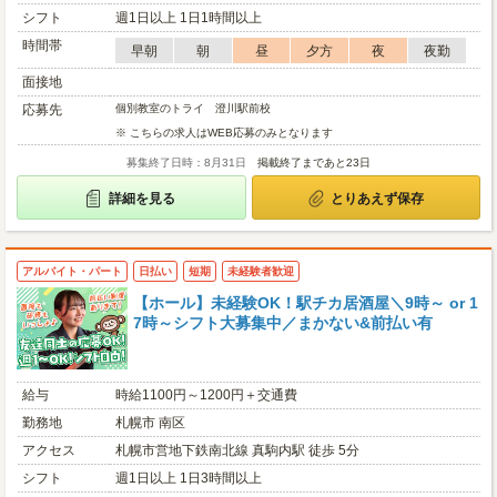
シフト
週1日以上 1日1時間以上
時間帯
早朝
朝
昼
夕方
夜
夜勤
面接地
応募先
個別教室のトライ 澄川駅前校
※ こちらの求人はWEB応募のみとなります
募集終了日時：8月31日
掲載終了まであと23日
詳細を見る
とりあえず保存
アルバイト・パート
日払い
短期
未経験者歓迎
【ホール】未経験OK！駅チカ居酒屋＼9時～ or 1
7時～シフト大募集中／まかない&前払い有
給与
時給1100円～1200円＋交通費
勤務地
札幌市 南区
アクセス
札幌市営地下鉄南北線 真駒内駅 徒歩 5分
シフト
週1日以上 1日3時間以上