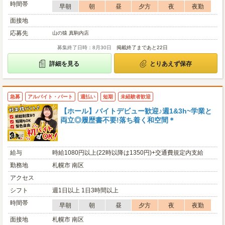
時間帯
早朝
朝
昼
夕方
夜
夜勤
面接地
応募先
山の猿 真駒内店
募集終了日時：8月30日
掲載終了まであと22日
詳細を見る
とりあえず保存
急募
アルバイト・パート
週払い
短期
未経験者歓迎
【ホール】バイトデビュー歓迎♪週1&3h~学業と
両立◎履歴書不要!落ち着く和空間＊
給与
時給1080円以上(22時以降は1350円)+交通費規定内支給
勤務地
札幌市 南区
アクセス
シフト
週1日以上 1日3時間以上
時間帯
早朝
朝
昼
夕方
夜
夜勤
面接地
札幌市 南区