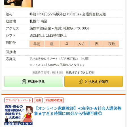
給与
時給1250円(22時以降は1563円)＋交通費全額支給
勤務地
札幌市 南区
アクセス
函館本線(函館－旭川) 札幌駅 バス 30分
シフト
週2日以上 1日2時間以上
時間帯
早朝
朝
昼
夕方
夜
夜勤
面接地
応募先
アパホテル＆リゾート（APA HOTEL）〈札幌〉
※ こちらの求人はWEB応募のみとなります
募集終了日時：8月31日
掲載終了まであと23日
詳細を見る
とりあえず保存
アルバイト・パート
短期
未経験者歓迎
【オンライン家庭教師】≪在宅≫★社会人講師募
集★すきま時間に60分から指導可能◎